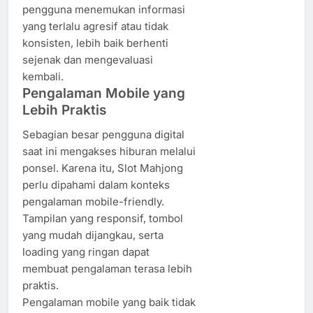
pengguna menemukan informasi
yang terlalu agresif atau tidak
konsisten, lebih baik berhenti
sejenak dan mengevaluasi
kembali.
Pengalaman Mobile yang
Lebih Praktis
Sebagian besar pengguna digital
saat ini mengakses hiburan melalui
ponsel. Karena itu, Slot Mahjong
perlu dipahami dalam konteks
pengalaman mobile-friendly.
Tampilan yang responsif, tombol
yang mudah dijangkau, serta
loading yang ringan dapat
membuat pengalaman terasa lebih
praktis.
Pengalaman mobile yang baik tidak