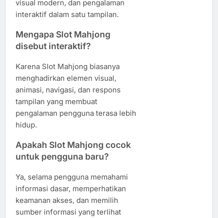
visual modern, dan pengalaman
interaktif dalam satu tampilan.
Mengapa Slot Mahjong
disebut interaktif?
Karena Slot Mahjong biasanya
menghadirkan elemen visual,
animasi, navigasi, dan respons
tampilan yang membuat
pengalaman pengguna terasa lebih
hidup.
Apakah Slot Mahjong cocok
untuk pengguna baru?
Ya, selama pengguna memahami
informasi dasar, memperhatikan
keamanan akses, dan memilih
sumber informasi yang terlihat