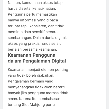
Namun, kemudahan akses tetap
harus disertai kehati-hatian.
Pengguna perlu memastikan
bahwa informasi yang dibaca
terlihat rapi, konsisten, dan tidak
meminta data sensitif secara
sembarangan. Dalam dunia digital,
akses yang praktis harus selalu
berjalan bersama keamanan.
Keamanan Pengguna
dalam Pengalaman Digital
Keamanan menjadi elemen penting
yang tidak boleh diabaikan.
Pengalaman bermain yang
menyenangkan tidak akan berarti
banyak jika pengguna merasa tidak
aman. Karena itu, pembahasan
tentang Slot Mahjong perlu