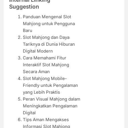
Suggestion
Panduan Mengenal Slot
Mahjong untuk Pengguna
Baru
Slot Mahjong dan Daya
Tariknya di Dunia Hiburan
Digital Modern
Cara Memahami Fitur
Interaktif Slot Mahjong
Secara Aman
Slot Mahjong Mobile-
Friendly untuk Pengalaman
yang Lebih Praktis
Peran Visual Mahjong dalam
Meningkatkan Pengalaman
Digital
Tips Aman Mengakses
Informasi Slot Mahjong