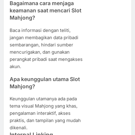
Bagaimana cara menjaga
keamanan saat mencari Slot
Mahjong?
Baca informasi dengan teliti,
jangan membagikan data pribadi
sembarangan, hindari sumber
mencurigakan, dan gunakan
perangkat pribadi saat mengakses
akun.
Apa keunggulan utama Slot
Mahjong?
Keunggulan utamanya ada pada
tema visual Mahjong yang khas,
pengalaman interaktif, akses
praktis, dan tampilan yang mudah
dikenali.
Internal Linking