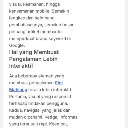
visual, keamanan, hingga
kenyamanan mobile. Semakin
lengkap dan seimbang
pembahasannya, semakin besar
peluang artikel membantu
memperkuat brand keyword di
Google.
Hal yang Membuat
Pengalaman Lebih
Interaktif
Ada beberapa elemen yang
membuat pengalaman
Slot
Mahjong
terasa lebih interaktif.
Pertama, visual yang responsif
terhadap tindakan pengguna.
Kedua, navigasi yang jelas dan
mudah dipahami. Ketiga, informasi
yang tersusun rapi. Keempat,