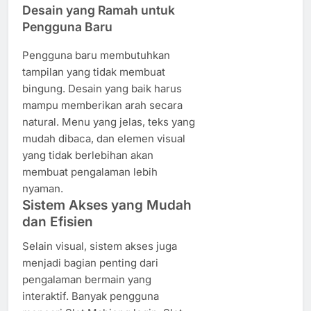
Desain yang Ramah untuk
Pengguna Baru
Pengguna baru membutuhkan
tampilan yang tidak membuat
bingung. Desain yang baik harus
mampu memberikan arah secara
natural. Menu yang jelas, teks yang
mudah dibaca, dan elemen visual
yang tidak berlebihan akan
membuat pengalaman lebih
nyaman.
Sistem Akses yang Mudah
dan Efisien
Selain visual, sistem akses juga
menjadi bagian penting dari
pengalaman bermain yang
interaktif. Banyak pengguna