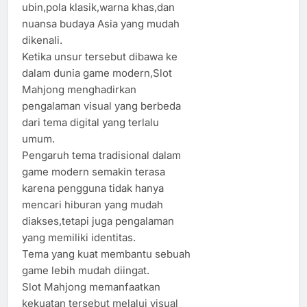
ubin,pola klasik,warna khas,dan
nuansa budaya Asia yang mudah
dikenali.
Ketika unsur tersebut dibawa ke
dalam dunia game modern,Slot
Mahjong menghadirkan
pengalaman visual yang berbeda
dari tema digital yang terlalu
umum.
Pengaruh tema tradisional dalam
game modern semakin terasa
karena pengguna tidak hanya
mencari hiburan yang mudah
diakses,tetapi juga pengalaman
yang memiliki identitas.
Tema yang kuat membantu sebuah
game lebih mudah diingat.
Slot Mahjong memanfaatkan
kekuatan tersebut melalui visual