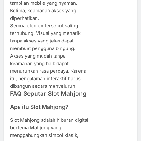
tampilan mobile yang nyaman.
Kelima, keamanan akses yang
diperhatikan.
Semua elemen tersebut saling
terhubung. Visual yang menarik
tanpa akses yang jelas dapat
membuat pengguna bingung.
Akses yang mudah tanpa
keamanan yang baik dapat
menurunkan rasa percaya. Karena
itu, pengalaman interaktif harus
dibangun secara menyeluruh.
FAQ Seputar Slot Mahjong
Apa itu Slot Mahjong?
Slot Mahjong adalah hiburan digital
bertema Mahjong yang
menggabungkan simbol klasik,