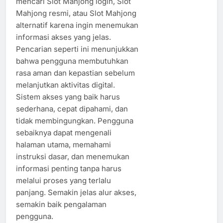
mencari Slot Mahjong login, Slot
Mahjong resmi, atau Slot Mahjong
alternatif karena ingin menemukan
informasi akses yang jelas.
Pencarian seperti ini menunjukkan
bahwa pengguna membutuhkan
rasa aman dan kepastian sebelum
melanjutkan aktivitas digital.
Sistem akses yang baik harus
sederhana, cepat dipahami, dan
tidak membingungkan. Pengguna
sebaiknya dapat mengenali
halaman utama, memahami
instruksi dasar, dan menemukan
informasi penting tanpa harus
melalui proses yang terlalu
panjang. Semakin jelas alur akses,
semakin baik pengalaman
pengguna.