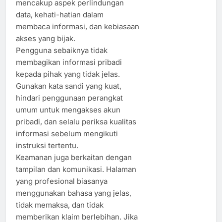
mencakup aspek perlindungan
data, kehati-hatian dalam
membaca informasi, dan kebiasaan
akses yang bijak.
Pengguna sebaiknya tidak
membagikan informasi pribadi
kepada pihak yang tidak jelas.
Gunakan kata sandi yang kuat,
hindari penggunaan perangkat
umum untuk mengakses akun
pribadi, dan selalu periksa kualitas
informasi sebelum mengikuti
instruksi tertentu.
Keamanan juga berkaitan dengan
tampilan dan komunikasi. Halaman
yang profesional biasanya
menggunakan bahasa yang jelas,
tidak memaksa, dan tidak
memberikan klaim berlebihan. Jika