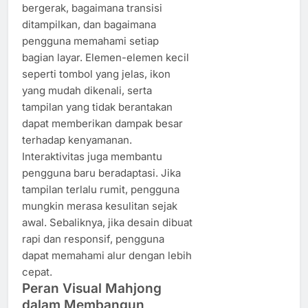
bergerak, bagaimana transisi
ditampilkan, dan bagaimana
pengguna memahami setiap
bagian layar. Elemen-elemen kecil
seperti tombol yang jelas, ikon
yang mudah dikenali, serta
tampilan yang tidak berantakan
dapat memberikan dampak besar
terhadap kenyamanan.
Interaktivitas juga membantu
pengguna baru beradaptasi. Jika
tampilan terlalu rumit, pengguna
mungkin merasa kesulitan sejak
awal. Sebaliknya, jika desain dibuat
rapi dan responsif, pengguna
dapat memahami alur dengan lebih
cepat.
Peran Visual Mahjong
dalam Membangun