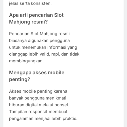
jelas serta konsisten.
Apa arti pencarian Slot
Mahjong resmi?
Pencarian Slot Mahjong resmi
biasanya digunakan pengguna
untuk menemukan informasi yang
dianggap lebih valid, rapi, dan tidak
membingungkan.
Mengapa akses mobile
penting?
Akses mobile penting karena
banyak pengguna menikmati
hiburan digital melalui ponsel.
Tampilan responsif membuat
pengalaman menjadi lebih praktis.