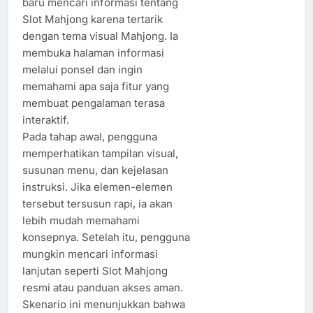
baru mencari informasi tentang
Slot Mahjong karena tertarik
dengan tema visual Mahjong. Ia
membuka halaman informasi
melalui ponsel dan ingin
memahami apa saja fitur yang
membuat pengalaman terasa
interaktif.
Pada tahap awal, pengguna
memperhatikan tampilan visual,
susunan menu, dan kejelasan
instruksi. Jika elemen-elemen
tersebut tersusun rapi, ia akan
lebih mudah memahami
konsepnya. Setelah itu, pengguna
mungkin mencari informasi
lanjutan seperti Slot Mahjong
resmi atau panduan akses aman.
Skenario ini menunjukkan bahwa