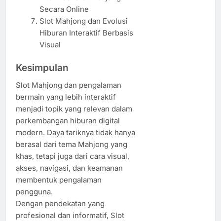
Secara Online
Slot Mahjong dan Evolusi
Hiburan Interaktif Berbasis
Visual
Kesimpulan
Slot Mahjong dan pengalaman
bermain yang lebih interaktif
menjadi topik yang relevan dalam
perkembangan hiburan digital
modern. Daya tariknya tidak hanya
berasal dari tema Mahjong yang
khas, tetapi juga dari cara visual,
akses, navigasi, dan keamanan
membentuk pengalaman
pengguna.
Dengan pendekatan yang
profesional dan informatif, Slot