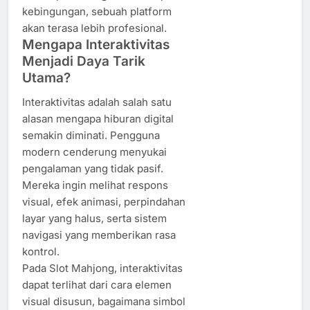
kebingungan, sebuah platform
akan terasa lebih profesional.
Mengapa Interaktivitas
Menjadi Daya Tarik
Utama?
Interaktivitas adalah salah satu
alasan mengapa hiburan digital
semakin diminati. Pengguna
modern cenderung menyukai
pengalaman yang tidak pasif.
Mereka ingin melihat respons
visual, efek animasi, perpindahan
layar yang halus, serta sistem
navigasi yang memberikan rasa
kontrol.
Pada Slot Mahjong, interaktivitas
dapat terlihat dari cara elemen
visual disusun, bagaimana simbol