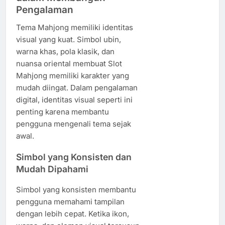
Pengalaman
Tema Mahjong memiliki identitas
visual yang kuat. Simbol ubin,
warna khas, pola klasik, dan
nuansa oriental membuat Slot
Mahjong memiliki karakter yang
mudah diingat. Dalam pengalaman
digital, identitas visual seperti ini
penting karena membantu
pengguna mengenali tema sejak
awal.
Simbol yang Konsisten dan
Mudah Dipahami
Simbol yang konsisten membantu
pengguna memahami tampilan
dengan lebih cepat. Ketika ikon,