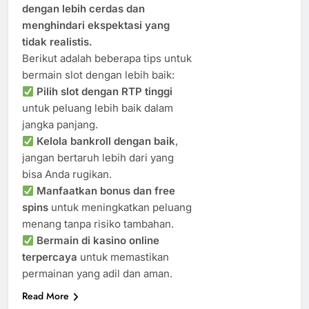
dengan lebih cerdas dan
menghindari ekspektasi yang
tidak realistis.
Berikut adalah beberapa tips untuk
bermain slot dengan lebih baik:
Pilih slot dengan RTP tinggi
untuk peluang lebih baik dalam
jangka panjang.
Kelola bankroll dengan baik
,
jangan bertaruh lebih dari yang
bisa Anda rugikan.
Manfaatkan bonus dan free
spins
untuk meningkatkan peluang
menang tanpa risiko tambahan.
Bermain di kasino online
terpercaya
untuk memastikan
permainan yang adil dan aman.
Read More