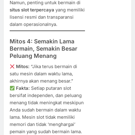
Namun, penting untuk bermain di
situs slot terpercaya
yang memiliki
lisensi resmi dan transparansi
dalam operasionalnya.
Mitos 4: Semakin Lama
Bermain, Semakin Besar
Peluang Menang
Mitos:
“Jika terus bermain di
satu mesin dalam waktu lama,
akhirnya akan menang besar.”
Fakta:
Setiap putaran slot
bersifat independen, dan peluang
menang tidak meningkat meskipun
Anda sudah bermain dalam waktu
lama. Mesin slot tidak memiliki
memori dan tidak ‘menghargai’
pemain yang sudah bermain lama.