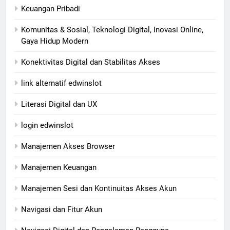
Keuangan Pribadi
Komunitas & Sosial, Teknologi Digital, Inovasi Online,
Gaya Hidup Modern
Konektivitas Digital dan Stabilitas Akses
link alternatif edwinslot
Literasi Digital dan UX
login edwinslot
Manajemen Akses Browser
Manajemen Keuangan
Manajemen Sesi dan Kontinuitas Akses Akun
Navigasi dan Fitur Akun