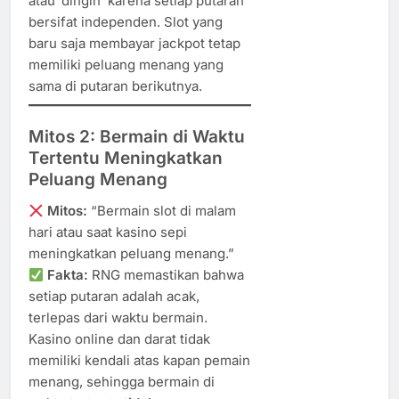
atau ‘dingin’ karena setiap putaran
bersifat independen. Slot yang
baru saja membayar jackpot tetap
memiliki peluang menang yang
sama di putaran berikutnya.
Mitos 2: Bermain di Waktu
Tertentu Meningkatkan
Peluang Menang
Mitos:
“Bermain slot di malam
hari atau saat kasino sepi
meningkatkan peluang menang.”
Fakta:
RNG memastikan bahwa
setiap putaran adalah acak,
terlepas dari waktu bermain.
Kasino online dan darat tidak
memiliki kendali atas kapan pemain
menang, sehingga bermain di