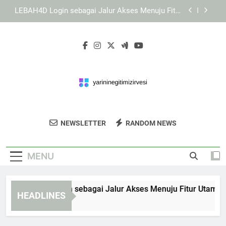
Skip
Login KAYA787 sebagai Jalur Akses Menuju Fitur
to
Utama
content
Cara Mengatasi Sesi Akun Kedaluwarsa saat
Menggunakan KAYA787 Login
EDWINSLOT Login sebagai Jalur Akses Menuju
Fitur Utama
LEBAH4D Login sebagai Jalur Akses Menuju Fitur
Utama
Login KAYA787 sebagai Jalur Akses Menuju Fitur
Utama
Yarin Inegitim
Dapatkan Pelatihan Profesional Dan
Cara Mengatasi Sesi Akun Kedaluwarsa saat
NEWSLETTER
RANDOM NEWS
Zirvesi
Menggunakan KAYA787 Login
Workshop Yang Mendukung Karier Anda Di
Yarini Negitim Izirvesi.
MENU
WINSLOT Login sebagai Jalur Akses Menuju Fitur Utama
HEADLINES
Weeks Ago