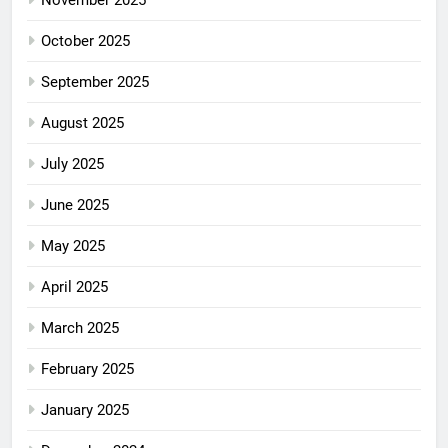
November 2025
October 2025
September 2025
August 2025
July 2025
June 2025
May 2025
April 2025
March 2025
February 2025
January 2025