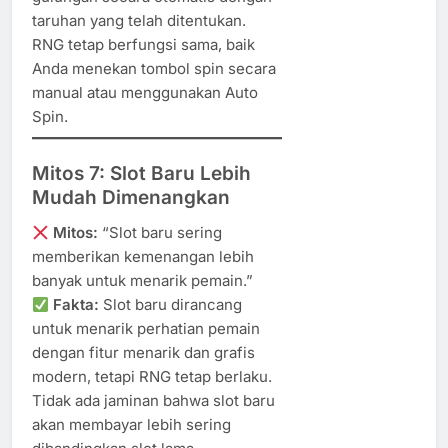
taruhan yang telah ditentukan.
RNG tetap berfungsi sama, baik
Anda menekan tombol spin secara
manual atau menggunakan Auto
Spin.
Mitos 7: Slot Baru Lebih
Mudah Dimenangkan
Mitos:
“Slot baru sering
memberikan kemenangan lebih
banyak untuk menarik pemain.”
Fakta:
Slot baru dirancang
untuk menarik perhatian pemain
dengan fitur menarik dan grafis
modern, tetapi RNG tetap berlaku.
Tidak ada jaminan bahwa slot baru
akan membayar lebih sering