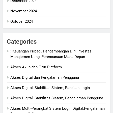
December 2024
November 2024
October 2024
Categories
: Keuangan Pribadi, Pengembangan Diri, Investasi,
Manajemen Uang, Perencanaan Masa Depan
Akses Akun dan Fitur Platform
Akses Digital dan Pengalaman Pengguna
Akses Digital, Stabilitas Sistem, Panduan Login
Akses Digital, Stabilitas Sistem, Pengalaman Pengguna
Akses Multi-Perangkat,Sistem Login Digital,Pengalaman