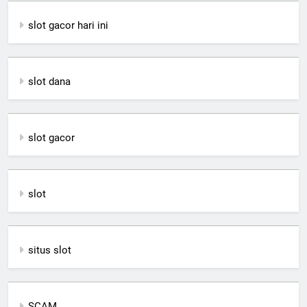
slot gacor hari ini
slot dana
slot gacor
slot
situs slot
SCAM