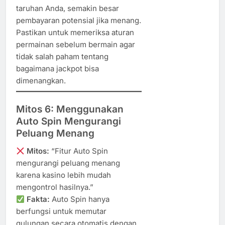
taruhan Anda, semakin besar
pembayaran potensial jika menang.
Pastikan untuk memeriksa aturan
permainan sebelum bermain agar
tidak salah paham tentang
bagaimana jackpot bisa
dimenangkan.
Mitos 6: Menggunakan
Auto Spin Mengurangi
Peluang Menang
Mitos:
“Fitur Auto Spin
mengurangi peluang menang
karena kasino lebih mudah
mengontrol hasilnya.”
Fakta:
Auto Spin hanya
berfungsi untuk memutar
gulungan secara otomatis dengan