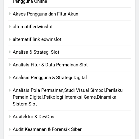
Pengguna Online
Akses Pengguna dan Fitur Akun
alternatif edwinslot
alternatif link edwinslot
Analisa & Strategi Slot
Analisis Fitur & Data Permainan Slot
Analisis Pengguna & Strategi Digital
Analisis Pola Permainan,Studi Visual Simbol,Perilaku
Pemain Digital,Psikologi Interaksi Game,Dinamika
Sistem Slot
Arsitektur & DevOps
Audit Keamanan & Forensik Siber