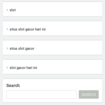
slot
situs slot gacor hari ini
situs slot gacor
slot gacor hari ini
Search
SEARCH