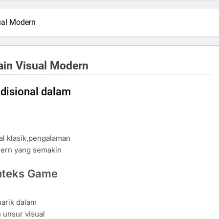
ual Modern
ain Visual Modern
disional dalam
ual klasik,pengalaman
ern yang semakin
nteks Game
arik dalam
unsur visual