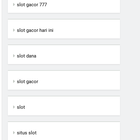
slot gacor 777
slot gacor hari ini
slot dana
slot gacor
slot
situs slot