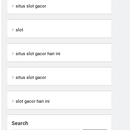
situs slot gacor
slot
situs slot gacor hari ini
situs slot gacor
slot gacor hari ini
Search