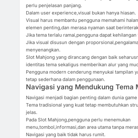
perlu penjelasan panjang.
Dalam user experience,visual bukan hanya hiasan.
Visual harus membantu pengguna memahami hal
elemen penting,dan merasa nyaman saat berinterak
Jika tema terlalu ramai,pengguna dapat kehilangan 
Jika visual disusun dengan proporsional,pengalama
menyenangkan.
Slot Mahjong yang dirancang dengan baik seharu
identitas tema sekaligus memberikan alur yang mu
Pengguna modern cenderung menyukai tampilan ya
tetap sederhana dalam penggunaan.
Navigasi yang Mendukung Tema 
Navigasi menjadi bagian penting dalam dunia game d
Tema tradisional yang kuat tetap membutuhkan stru
jelas.
Pada Slot Mahjong,pengguna perlu menemukan
menu,tombol,informasi,dan area utama tanpa mera
Navigasi yang baik tidak harus rumit.