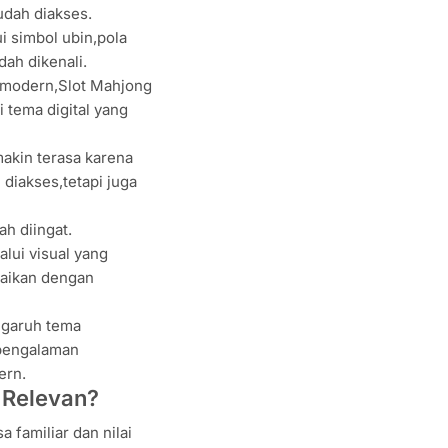
udah diakses.
i simbol ubin,pola
ah dikenali.
e modern,Slot Mahjong
 tema digital yang
akin terasa karena
diakses,tetapi juga
h diingat.
lui visual yang
uaikan dengan
ngaruh tema
,pengalaman
ern.
 Relevan?
 familiar dan nilai