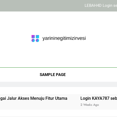
LEBAH4D Login se
Login KAYA787 se
Cara Mengatasi Sesi Akun Kedaluw
EDWINSLOT Login seb
LEBAH4D Login se
in Inegitim Zirvesi
elatihan Profesional Dan Workshop Yang Mendukung Karier Anda
Login KAYA787 se
SAMPLE PAGE
Cara Mengatasi Sesi Akun Kedaluw
ses Menuju Fitur Utama
Login KAYA787 sebagai Jalur 
2 Weeks Ago