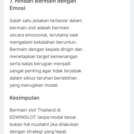
7. Hindari Bermain dengan
Emosi
Salah satu jebakan terbesar dalam
bermain slot adalah bermain
secara emosional, terutama saat
mengalami kekalahan beruntun.
Bermain dengan kepala dingin dan
menetapkan target kemenangan
serta batas kerugian menjadi
sangat penting agar tidak terjebak
dalam siklus taruhan berlebihan
yang merugikan modal.
Kesimpulan
Bermain slot Thailand di
EDWINSLOT tanpa modal besar
bukan hal mustahil jika dilakukan
dengan strategi yang tepat.