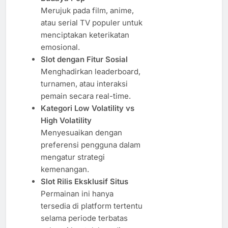
Merujuk pada film, anime,
atau serial TV populer untuk
menciptakan keterikatan
emosional.
Slot dengan Fitur Sosial
Menghadirkan leaderboard,
turnamen, atau interaksi
pemain secara real-time.
Kategori Low Volatility vs
High Volatility
Menyesuaikan dengan
preferensi pengguna dalam
mengatur strategi
kemenangan.
Slot Rilis Eksklusif Situs
Permainan ini hanya
tersedia di platform tertentu
selama periode terbatas