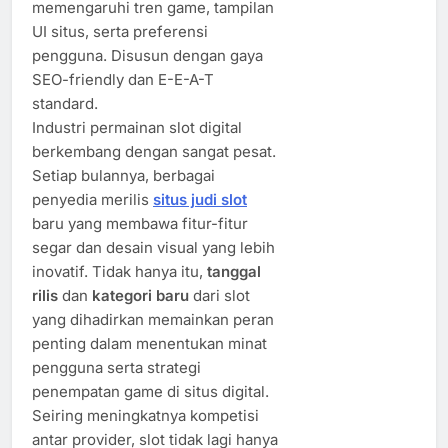
memengaruhi tren game, tampilan
UI situs, serta preferensi
pengguna. Disusun dengan gaya
SEO-friendly dan E-E-A-T
standard.
Industri permainan slot digital
berkembang dengan sangat pesat.
Setiap bulannya, berbagai
penyedia merilis
situs judi slot
baru yang membawa fitur-fitur
segar dan desain visual yang lebih
inovatif. Tidak hanya itu,
tanggal
rilis
dan
kategori baru
dari slot
yang dihadirkan memainkan peran
penting dalam menentukan minat
pengguna serta strategi
penempatan game di situs digital.
Seiring meningkatnya kompetisi
antar provider, slot tidak lagi hanya