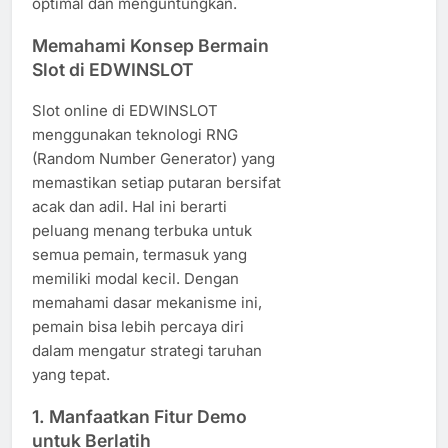
optimal dan menguntungkan.
Memahami Konsep Bermain
Slot di EDWINSLOT
Slot online di EDWINSLOT
menggunakan teknologi RNG
(Random Number Generator) yang
memastikan setiap putaran bersifat
acak dan adil. Hal ini berarti
peluang menang terbuka untuk
semua pemain, termasuk yang
memiliki modal kecil. Dengan
memahami dasar mekanisme ini,
pemain bisa lebih percaya diri
dalam mengatur strategi taruhan
yang tepat.
1. Manfaatkan Fitur Demo
untuk Berlatih