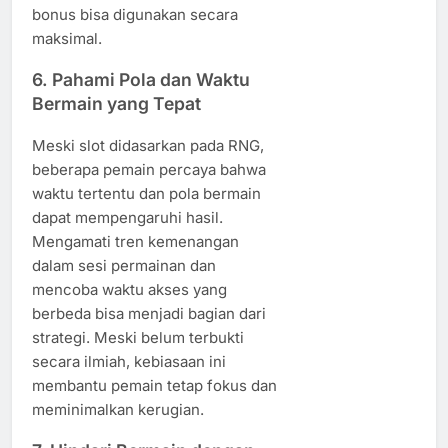
bonus bisa digunakan secara
maksimal.
6. Pahami Pola dan Waktu
Bermain yang Tepat
Meski slot didasarkan pada RNG,
beberapa pemain percaya bahwa
waktu tertentu dan pola bermain
dapat mempengaruhi hasil.
Mengamati tren kemenangan
dalam sesi permainan dan
mencoba waktu akses yang
berbeda bisa menjadi bagian dari
strategi. Meski belum terbukti
secara ilmiah, kebiasaan ini
membantu pemain tetap fokus dan
meminimalkan kerugian.