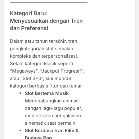
Kategori Baru:
Menyesuaikan dengan Tren
dan Preferensi
Dalam satu tahun terakhir, tren
pengkategorian slot semakin
kompleks dan terpersonalisasi.
Selain kategori klasik seperti
“Megaways”, “Jackpot Progresif”,
atau “Slot 3×3”, kini muncul
kategori berbasis fitur dan tema:
Slot Bertema Musik
Menggabungkan animasi
dengan lagu-lagu populer,
menciptakan pengalaman
sinematik saat bermain.
Slot Berdasarkan Film &
Budaya Pop