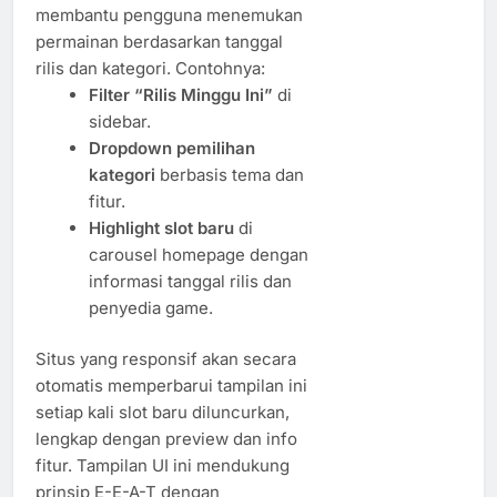
membantu pengguna menemukan
permainan berdasarkan tanggal
rilis dan kategori. Contohnya:
Filter “Rilis Minggu Ini”
di
sidebar.
Dropdown pemilihan
kategori
berbasis tema dan
fitur.
Highlight slot baru
di
carousel homepage dengan
informasi tanggal rilis dan
penyedia game.
Situs yang responsif akan secara
otomatis memperbarui tampilan ini
setiap kali slot baru diluncurkan,
lengkap dengan preview dan info
fitur. Tampilan UI ini mendukung
prinsip E-E-A-T dengan