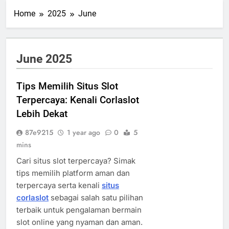
Home
2025
June
June 2025
Tips Memilih Situs Slot
Terpercaya: Kenali Corlaslot
Lebih Dekat
87e9215
1 year ago
0
5
mins
Cari situs slot terpercaya? Simak
tips memilih platform aman dan
terpercaya serta kenali
situs
corlaslot
sebagai salah satu pilihan
terbaik untuk pengalaman bermain
slot online yang nyaman dan aman.