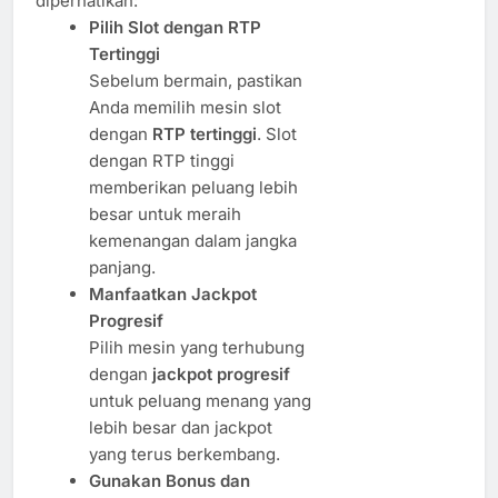
diperhatikan:
Pilih Slot dengan RTP
Tertinggi
Sebelum bermain, pastikan
Anda memilih mesin slot
dengan
RTP tertinggi
. Slot
dengan RTP tinggi
memberikan peluang lebih
besar untuk meraih
kemenangan dalam jangka
panjang.
Manfaatkan Jackpot
Progresif
Pilih mesin yang terhubung
dengan
jackpot progresif
untuk peluang menang yang
lebih besar dan jackpot
yang terus berkembang.
Gunakan Bonus dan