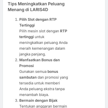
Tips Meningkatkan Peluang
Menang di LARIS4D
Pilih Slot dengan RTP
Tertinggi
Pilih mesin slot dengan
RTP
tertinggi
untuk
meningkatkan peluang Anda
meraih kemenangan dalam
jangka panjang.
Manfaatkan Bonus dan
Promosi
Gunakan semua
bonus
sambutan
dan promosi yang
tersedia untuk memberi
Anda peluang ekstra tanpa
menambah biaya.
Bermain dengan Bijak
Tentukan anggaran bermain