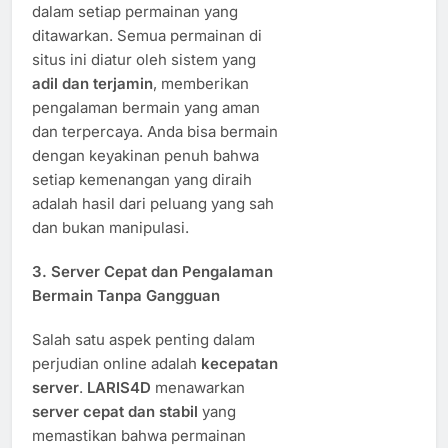
dalam setiap permainan yang
ditawarkan. Semua permainan di
situs ini diatur oleh sistem yang
adil dan terjamin
, memberikan
pengalaman bermain yang aman
dan terpercaya. Anda bisa bermain
dengan keyakinan penuh bahwa
setiap kemenangan yang diraih
adalah hasil dari peluang yang sah
dan bukan manipulasi.
3.
Server Cepat dan Pengalaman
Bermain Tanpa Gangguan
Salah satu aspek penting dalam
perjudian online adalah
kecepatan
server
.
LARIS4D
menawarkan
server cepat dan stabil
yang
memastikan bahwa permainan