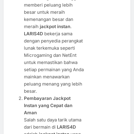
memberi peluang lebih
besar untuk meraih
kemenangan besar dan
meraih
jackpot instan
.
LARIS4D
bekerja sama
dengan penyedia perangkat
lunak terkemuka seperti
Microgaming dan NetEnt
untuk memastikan bahwa
setiap permainan yang Anda
mainkan menawarkan
peluang menang yang lebih
besar.
Pembayaran Jackpot
Instan yang Cepat dan
Aman
Salah satu daya tarik utama
dari bermain di
LARIS4D