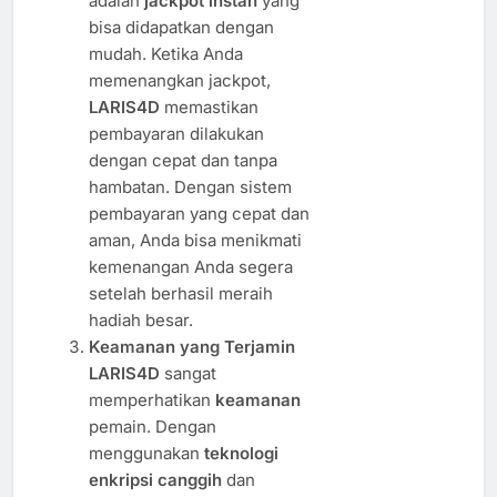
adalah
jackpot instan
yang
bisa didapatkan dengan
mudah. Ketika Anda
memenangkan jackpot,
LARIS4D
memastikan
pembayaran dilakukan
dengan cepat dan tanpa
hambatan. Dengan sistem
pembayaran yang cepat dan
aman, Anda bisa menikmati
kemenangan Anda segera
setelah berhasil meraih
hadiah besar.
Keamanan yang Terjamin
LARIS4D
sangat
memperhatikan
keamanan
pemain. Dengan
menggunakan
teknologi
enkripsi canggih
dan