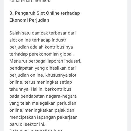
sehari-hari mereka.
3.
Pengaruh Slot Online terhadap
Ekonomi Perjudian
Salah satu dampak terbesar dari
slot online terhadap industri
perjudian adalah kontribusinya
terhadap perekonomian global.
Menurut berbagai laporan industri,
pendapatan yang dihasilkan dari
perjudian online, khususnya slot
online, terus meningkat setiap
tahunnya. Hal ini berkontribusi
pada pendapatan negara-negara
yang telah melegalkan perjudian
online, meningkatkan pajak dan
menciptakan lapangan pekerjaan
baru di sektor ini.