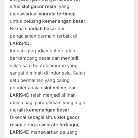
situs
slot gacor resmi
yang
menawarkan
winrate tertinggi
untuk peluang
kemenangan besar
.
Nikmati
hadiah besar
dan
pengalaman bermain terbaik di
LARIS4D
.
Industri perjudian online telah
berkembang pesat dan menjadi
salah satu bentuk hiburan yang
sangat diminati di Indonesia. Salah
satu permainan yang paling
populer adalah
slot online
, dan
LARIS4D
telah menjadi pilihan
utama bagi para pemain yang ingin
meraih
kemenangan besar
.
Dikenal sebagai situs
slot gacor
resmi
dengan
winrate tertinggi
,
LARIS4D
menawarkan peluang