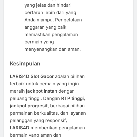
yang jelas dan hindari
bertaruh lebih dari yang
Anda mampu. Pengelolaan
anggaran yang baik
memastikan pengalaman
bermain yang
menyenangkan dan aman.
Kesimpulan
LARIS4D Slot Gacor
adalah pilihan
terbaik untuk pemain yang ingin
meraih
jackpot instan
dengan
peluang tinggi. Dengan
RTP tinggi
,
jackpot progresif
, berbagai pilihan
permainan berkualitas, dan layanan
pelanggan yang responsif,
LARIS4D
memberikan pengalaman
bermain yang aman dan