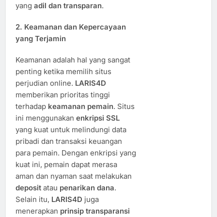
yang
adil dan transparan
.
2.
Keamanan dan Kepercayaan
yang Terjamin
Keamanan adalah hal yang sangat
penting ketika memilih situs
perjudian online.
LARIS4D
memberikan prioritas tinggi
terhadap
keamanan pemain
. Situs
ini menggunakan
enkripsi SSL
yang kuat untuk melindungi data
pribadi dan transaksi keuangan
para pemain. Dengan enkripsi yang
kuat ini, pemain dapat merasa
aman dan nyaman saat melakukan
deposit
atau
penarikan dana
.
Selain itu,
LARIS4D
juga
menerapkan
prinsip transparansi