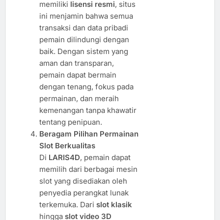
memiliki
lisensi resmi
, situs
ini menjamin bahwa semua
transaksi dan data pribadi
pemain dilindungi dengan
baik. Dengan sistem yang
aman dan transparan,
pemain dapat bermain
dengan tenang, fokus pada
permainan, dan meraih
kemenangan tanpa khawatir
tentang penipuan.
Beragam Pilihan Permainan
Slot Berkualitas
Di
LARIS4D
, pemain dapat
memilih dari berbagai mesin
slot yang disediakan oleh
penyedia perangkat lunak
terkemuka. Dari
slot klasik
hingga
slot video 3D