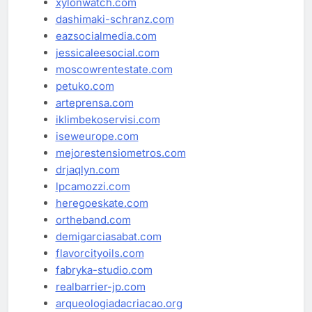
xylonwatch.com
dashimaki-schranz.com
eazsocialmedia.com
jessicaleesocial.com
moscowrentestate.com
petuko.com
arteprensa.com
iklimbekoservisi.com
iseweurope.com
mejorestensiometros.com
drjaqlyn.com
lpcamozzi.com
heregoeskate.com
ortheband.com
demigarciasabat.com
flavorcityoils.com
fabryka-studio.com
realbarrier-jp.com
arqueologiadacriacao.org