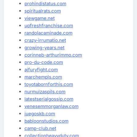
prohindistatus.com
spiritualrats.com
viewgame.net
upfreshfranchise.com
randolacaminade.com
crazy-irrumatio.net
growing-years.net
corinneb-arthurimmo.com
pro-du-code.com
ajfuryfight.com
marchempls.com
toyotabornforthis.com
nurmuizaspils.com
latestserialgossip.com
venesemmorganlaw.com
juegoskb.com
babloonstudios.com
camp-club.net
collectionheavyduty.com