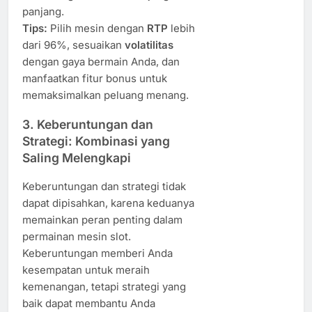
panjang.
Tips:
Pilih mesin dengan
RTP
lebih
dari 96%, sesuaikan
volatilitas
dengan gaya bermain Anda, dan
manfaatkan fitur bonus untuk
memaksimalkan peluang menang.
3.
Keberuntungan dan
Strategi: Kombinasi yang
Saling Melengkapi
Keberuntungan dan strategi tidak
dapat dipisahkan, karena keduanya
memainkan peran penting dalam
permainan mesin slot.
Keberuntungan memberi Anda
kesempatan untuk meraih
kemenangan, tetapi strategi yang
baik dapat membantu Anda