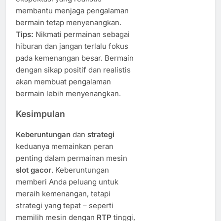
membantu menjaga pengalaman
bermain tetap menyenangkan.
Tips:
Nikmati permainan sebagai
hiburan dan jangan terlalu fokus
pada kemenangan besar. Bermain
dengan sikap positif dan realistis
akan membuat pengalaman
bermain lebih menyenangkan.
Kesimpulan
Keberuntungan
dan
strategi
keduanya memainkan peran
penting dalam permainan mesin
slot gacor
. Keberuntungan
memberi Anda peluang untuk
meraih kemenangan, tetapi
strategi yang tepat – seperti
memilih mesin dengan
RTP
tinggi,