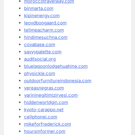
moroccotravelway.com
binmarta.com
kipinenergy.com
leovdboogaard.com
tellmeacharm.com
hindimesuchna.com
covabase.com
savvypalette.com
auditsocial.org
bluelagoonlodgehuahine.com
physickle.com
outdoorfurnitureindonesia.com
vereasnegras.com
yarininegitimizirvesi.com
hiddenworldgin.com
kyoto-carappo.net
cellphonei.com
mikeforfrederick.com
hoursinformer.com