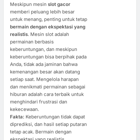
Meskipun mesin
slot gacor
memberi peluang lebih besar
untuk menang, penting untuk tetap
bermain dengan ekspektasi yang
realistis
. Mesin slot adalah
permainan berbasis
keberuntungan, dan meskipun
keberuntungan bisa berpihak pada
Anda, tidak ada jaminan bahwa
kemenangan besar akan datang
setiap saat. Mengelola harapan
dan menikmati permainan sebagai
hiburan adalah cara terbaik untuk
menghindari frustrasi dan
kekecewaan.
Fakta:
Keberuntungan tidak dapat
diprediksi, dan hasil setiap putaran
tetap acak. Bermain dengan
ekspektasi yang realistis