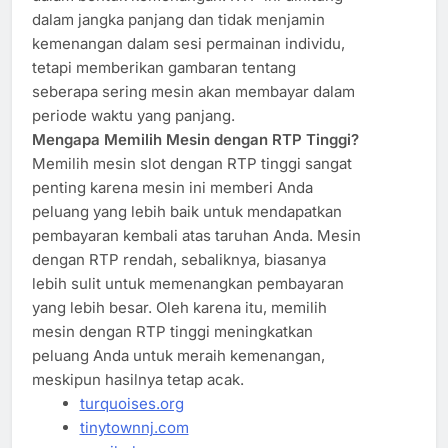
dalam jangka panjang dan tidak menjamin
kemenangan dalam sesi permainan individu,
tetapi memberikan gambaran tentang
seberapa sering mesin akan membayar dalam
periode waktu yang panjang.
Mengapa Memilih Mesin dengan RTP Tinggi?
Memilih mesin slot dengan RTP tinggi sangat
penting karena mesin ini memberi Anda
peluang yang lebih baik untuk mendapatkan
pembayaran kembali atas taruhan Anda. Mesin
dengan RTP rendah, sebaliknya, biasanya
lebih sulit untuk memenangkan pembayaran
yang lebih besar. Oleh karena itu, memilih
mesin dengan RTP tinggi meningkatkan
peluang Anda untuk meraih kemenangan,
meskipun hasilnya tetap acak.
turquoises.org
tinytownnj.com