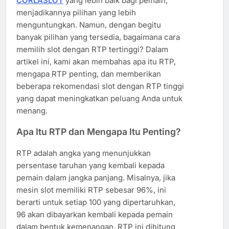
CORLASLOT
yang lebih baik bagi pemain,
menjadikannya pilihan yang lebih
menguntungkan. Namun, dengan begitu
banyak pilihan yang tersedia, bagaimana cara
memilih slot dengan RTP tertinggi? Dalam
artikel ini, kami akan membahas apa itu RTP,
mengapa RTP penting, dan memberikan
beberapa rekomendasi slot dengan RTP tinggi
yang dapat meningkatkan peluang Anda untuk
menang.
Apa Itu RTP dan Mengapa Itu Penting?
RTP adalah angka yang menunjukkan
persentase taruhan yang kembali kepada
pemain dalam jangka panjang. Misalnya, jika
mesin slot memiliki RTP sebesar 96%, ini
berarti untuk setiap 100 yang dipertaruhkan,
96 akan dibayarkan kembali kepada pemain
dalam bentuk kemenangan. RTP ini dihitung