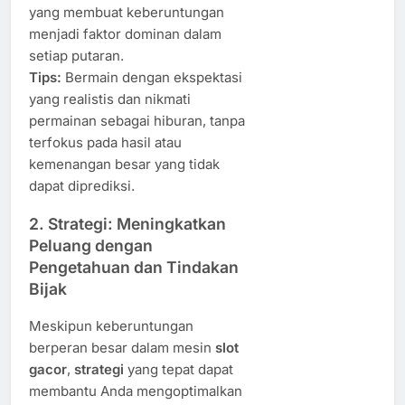
yang membuat keberuntungan
menjadi faktor dominan dalam
setiap putaran.
Tips:
Bermain dengan ekspektasi
yang realistis dan nikmati
permainan sebagai hiburan, tanpa
terfokus pada hasil atau
kemenangan besar yang tidak
dapat diprediksi.
2.
Strategi: Meningkatkan
Peluang dengan
Pengetahuan dan Tindakan
Bijak
Meskipun keberuntungan
berperan besar dalam mesin
slot
gacor
,
strategi
yang tepat dapat
membantu Anda mengoptimalkan