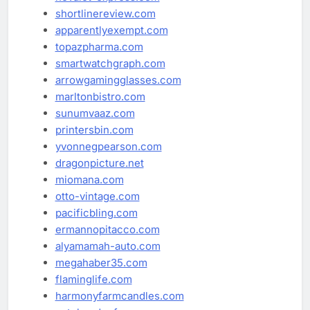
shortlinereview.com
apparentlyexempt.com
topazpharma.com
smartwatchgraph.com
arrowgamingglasses.com
marltonbistro.com
sunumvaaz.com
printersbin.com
yvonnegpearson.com
dragonpicture.net
miomana.com
otto-vintage.com
pacificbling.com
ermannopitacco.com
alyamamah-auto.com
megahaber35.com
flaminglife.com
harmonyfarmcandles.com