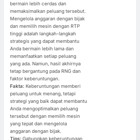
bermain lebih cerdas dan
memaksimalkan peluang tersebut.
Mengelola anggaran dengan bijak
dan memilih mesin dengan RTP
tinggi adalah langkah-langkah
strategis yang dapat membantu
Anda bermain lebih lama dan
memanfaatkan setiap peluang
yang ada. Namun, hasil akhirnya
tetap bergantung pada RNG dan
faktor keberuntungan.
Fakta:
Keberuntungan memberi
peluang untuk menang, tetapi
strategi yang baik dapat membantu
Anda mengoptimalkan peluang
tersebut dengan memilih mesin
yang tepat dan mengelola
anggaran dengan bijak.
Tips:
Gabungkan keberuntungan