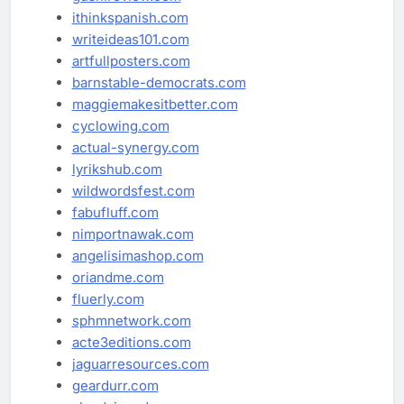
ithinkspanish.com
writeideas101.com
artfullposters.com
barnstable-democrats.com
maggiemakesitbetter.com
cyclowing.com
actual-synergy.com
lyrikshub.com
wildwordsfest.com
fabufluff.com
nimportnawak.com
angelisimashop.com
oriandme.com
fluerly.com
sphmnetwork.com
acte3editions.com
jaguarresources.com
geardurr.com