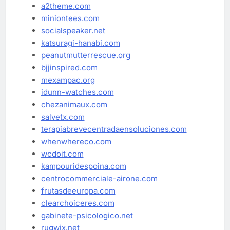
a2theme.com
miniontees.com
socialspeaker.net
katsuragi-hanabi.com
peanutmutterrescue.org
bjjinspired.com
mexampac.org
idunn-watches.com
chezanimaux.com
salvetx.com
terapiabrevecentradaensoluciones.com
whenwhereco.com
wcdoit.com
kampouridespoina.com
centrocommerciale-airone.com
frutasdeeuropa.com
clearchoiceres.com
gabinete-psicologico.net
rugwix.net