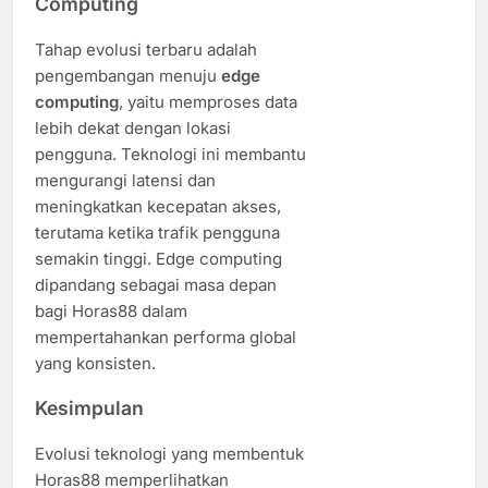
Computing
Tahap evolusi terbaru adalah
pengembangan menuju
edge
computing
, yaitu memproses data
lebih dekat dengan lokasi
pengguna. Teknologi ini membantu
mengurangi latensi dan
meningkatkan kecepatan akses,
terutama ketika trafik pengguna
semakin tinggi. Edge computing
dipandang sebagai masa depan
bagi Horas88 dalam
mempertahankan performa global
yang konsisten.
Kesimpulan
Evolusi teknologi yang membentuk
Horas88 memperlihatkan