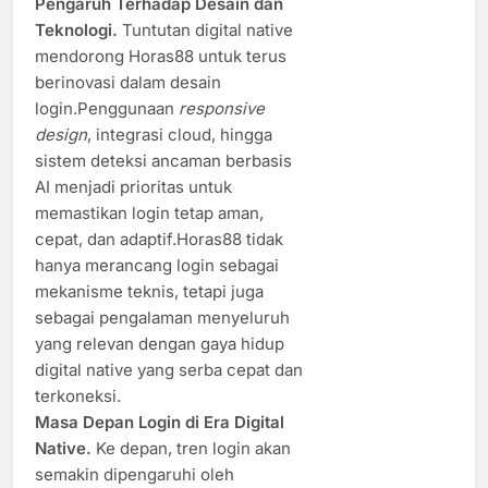
Pengaruh Terhadap Desain dan
Teknologi.
Tuntutan digital native
mendorong Horas88 untuk terus
berinovasi dalam desain
login.Penggunaan
responsive
design
, integrasi cloud, hingga
sistem deteksi ancaman berbasis
AI menjadi prioritas untuk
memastikan login tetap aman,
cepat, dan adaptif.Horas88 tidak
hanya merancang login sebagai
mekanisme teknis, tetapi juga
sebagai pengalaman menyeluruh
yang relevan dengan gaya hidup
digital native yang serba cepat dan
terkoneksi.
Masa Depan Login di Era Digital
Native.
Ke depan, tren login akan
semakin dipengaruhi oleh