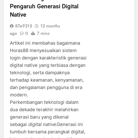
Pengaruh Generasi Digital
Native
87e9215
12 months
ago
0
7 mins
Artikel ini membahas bagaimana
Horas88 menyesuaikan sistem
login dengan karakteristik generasi
digital native yang terbiasa dengan
teknologi, serta dampaknya
terhadap keamanan, kenyamanan,
dan pengalaman pengguna di era
modern.
Perkembangan teknologi dalam
dua dekade terakhir melahirkan
generasi baru yang dikenal
sebagai
digital native
.Generasi ini
tumbuh bersama perangkat digital,