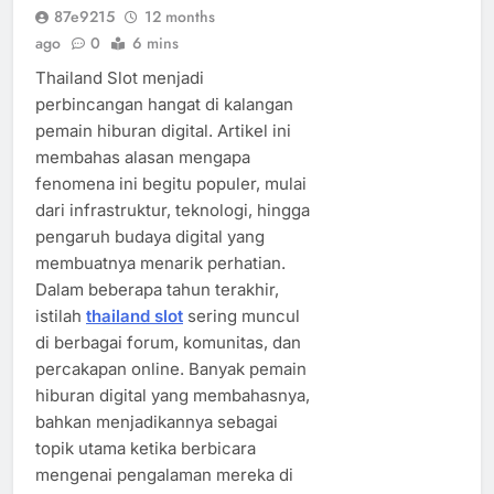
87e9215
12 months
ago
0
6 mins
Thailand Slot menjadi
perbincangan hangat di kalangan
pemain hiburan digital. Artikel ini
membahas alasan mengapa
fenomena ini begitu populer, mulai
dari infrastruktur, teknologi, hingga
pengaruh budaya digital yang
membuatnya menarik perhatian.
Dalam beberapa tahun terakhir,
istilah
thailand slot
sering muncul
di berbagai forum, komunitas, dan
percakapan online. Banyak pemain
hiburan digital yang membahasnya,
bahkan menjadikannya sebagai
topik utama ketika berbicara
mengenai pengalaman mereka di