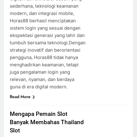
sederhana, teknologi keamanan
modern, dan integrasi mobile,
Horas88 berhasil menciptakan
sistem login yang sesuai dengan
ekspektasi generasi yang lahir dan
tumbuh bersama teknologi.Dengan
strategi inovatif dan berorientasi
pengguna, Horas88 tidak hanya
menghadirkan keamanan, tetapi
juga pengalaman login yang
relevan, nyaman, dan berdaya
guna di era digital modern.
Read More
Mengapa Pemain Slot
Banyak Membahas Thailand
Slot