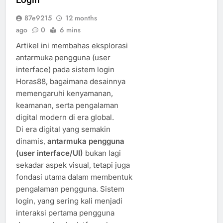
87e9215
12 months
ago
0
6 mins
Artikel ini membahas eksplorasi
antarmuka pengguna (user
interface) pada sistem login
Horas88, bagaimana desainnya
memengaruhi kenyamanan,
keamanan, serta pengalaman
digital modern di era global.
Di era digital yang semakin
dinamis,
antarmuka pengguna
(user interface/UI)
bukan lagi
sekadar aspek visual, tetapi juga
fondasi utama dalam membentuk
pengalaman pengguna. Sistem
login, yang sering kali menjadi
interaksi pertama pengguna