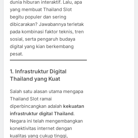
dunia hiburan interaktif. Lalu, apa
yang membuat Thailand Slot
begitu populer dan sering
dibicarakan? Jawabannya terletak
pada kombinasi faktor teknis, tren
sosial, serta pengaruh budaya
digital yang kian berkembang
pesat.
1. Infrastruktur Digital
Thailand yang Kuat
Salah satu alasan utama mengapa
Thailand Slot ramai
diperbincangkan adalah
kekuatan
infrastruktur digital Thailand
.
Negara ini telah mengembangkan
konektivitas internet dengan
kualitas yang cukup tinggi,