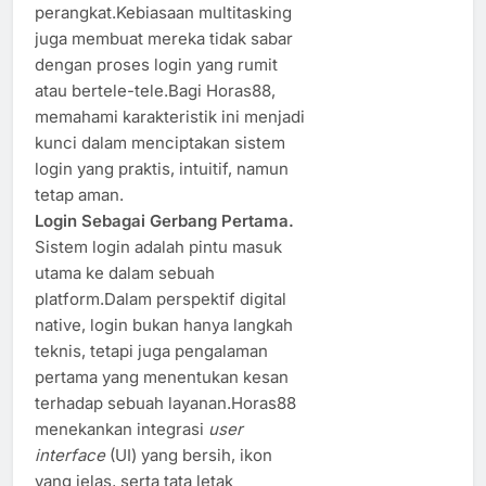
perangkat.Kebiasaan multitasking
juga membuat mereka tidak sabar
dengan proses login yang rumit
atau bertele-tele.Bagi Horas88,
memahami karakteristik ini menjadi
kunci dalam menciptakan sistem
login yang praktis, intuitif, namun
tetap aman.
Login Sebagai Gerbang Pertama.
Sistem login adalah pintu masuk
utama ke dalam sebuah
platform.Dalam perspektif digital
native, login bukan hanya langkah
teknis, tetapi juga pengalaman
pertama yang menentukan kesan
terhadap sebuah layanan.Horas88
menekankan integrasi
user
interface
(UI) yang bersih, ikon
yang jelas, serta tata letak