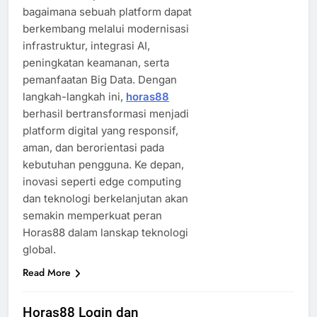
bagaimana sebuah platform dapat
berkembang melalui modernisasi
infrastruktur, integrasi AI,
peningkatan keamanan, serta
pemanfaatan Big Data. Dengan
langkah-langkah ini,
horas88
berhasil bertransformasi menjadi
platform digital yang responsif,
aman, dan berorientasi pada
kebutuhan pengguna. Ke depan,
inovasi seperti edge computing
dan teknologi berkelanjutan akan
semakin memperkuat peran
Horas88 dalam lanskap teknologi
global.
Read More
Horas88 Login dan