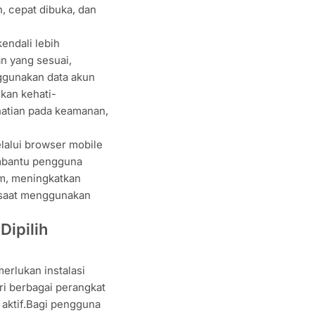
, cepat dibuka, dan
endali lebih
 yang sesuai,
ggunakan data akun
kan kehati-
hatian pada keamanan,
lalui browser mobile
embantu pengguna
m, meningkatkan
 saat menggunakan
ipilih
erlukan instalasi
 berbagai perangkat
 aktif.Bagi pengguna