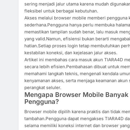
sering menjadi jalur utama karena mudah digunakan
fleksibel untuk berbagai kebutuhan.
Akses melalui browser mobile memberi pengguna k
sederhana.Pengguna hanya perlu membuka halaman
memastikan tampilan sudah benar, lalu masuk men
yang valid.Namun, efisiensi bukan berarti mengabai
hatian.Setiap proses login tetap membutuhkan per
kestabilan koneksi, dan kejelasan jalur akses.
Artikel ini membahas cara masuk akun TIARA4D me
secara lebih efisien.Pembahasan dibuat untuk m
memahami langkah teknis, mengenali kendala umu
kenyamanan akses, serta menjaga keamanan akun
perangkat seluler.
Mengapa Browser Mobile Banyak D
Pengguna?
Browser mobile dipilih karena praktis dan tidak mem
tambahan.Pengguna dapat mengakses TIARA4D dari
selama memiliki koneksi internet dan browser yang