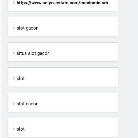
https://www.seiyo-estate.com/condominium
slot gacor
situs slot gacor
slot
slot gacor
slot