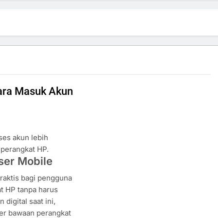
Cara Masuk Akun
ses akun lebih
 perangkat HP.
ser Mobile
raktis bagi pengguna
t HP tanpa harus
igital saat ini,
ser bawaan perangkat