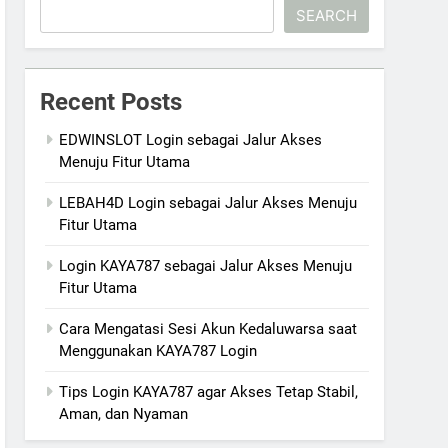
SEARCH
Recent Posts
EDWINSLOT Login sebagai Jalur Akses
Menuju Fitur Utama
LEBAH4D Login sebagai Jalur Akses Menuju
Fitur Utama
Login KAYA787 sebagai Jalur Akses Menuju
Fitur Utama
Cara Mengatasi Sesi Akun Kedaluwarsa saat
Menggunakan KAYA787 Login
Tips Login KAYA787 agar Akses Tetap Stabil,
Aman, dan Nyaman