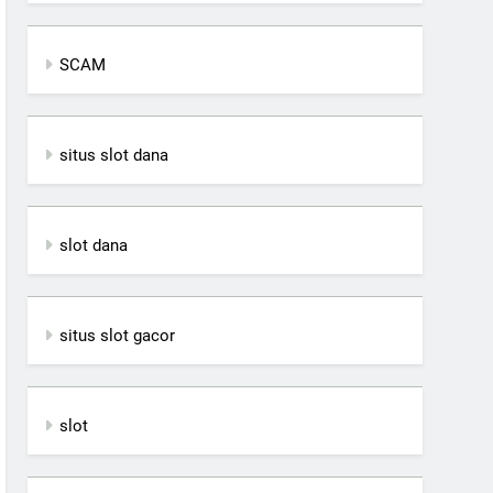
SCAM
situs slot dana
slot dana
situs slot gacor
slot