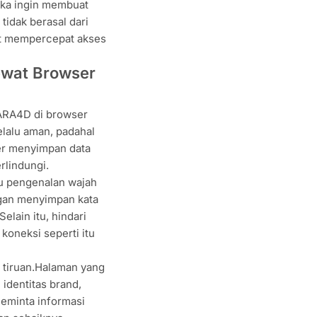
ika ingin membuat
 tidak berasal dari
at mempercepat akses
ewat Browser
IARA4D di browser
lalu aman, padahal
ser menyimpan data
rlindungi.
tau pengenalan wajah
ngan menyimpan kata
elain itu, hindari
 koneksi seperti itu
 tiruan.Halaman yang
 identitas brand,
meminta informasi