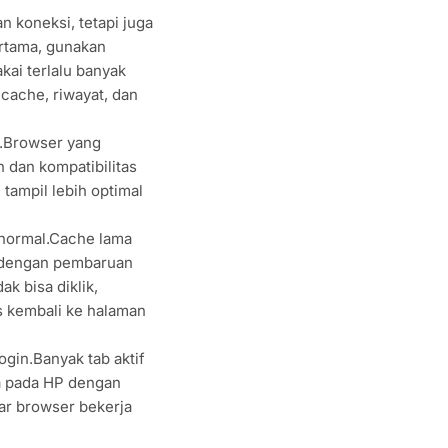
n koneksi, tetapi juga
rtama, gunakan
kai terlalu banyak
ache, riwayat, dan
a.Browser yang
 dan kompatibilitas
tampil lebih optimal
a normal.Cache lama
i dengan pembaruan
k bisa diklik,
us kembali ke halaman
ogin.Banyak tab aktif
a pada HP dengan
gar browser bekerja