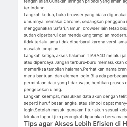
tengah jalan.Gunakan jaringan pribadi yang aman ag
terlindungi.
Langkah kedua, buka browser yang biasa digunaka
umumnya memakai Chrome, sedangkan pengguna i
menggunakan Safari.Namun, browser lain tetap bis
sudah diperbarui dan mendukung tampilan modern
tidak terlalu lama tidak diperbarui karena versi l
masalah tampilan.
Langkah ketiga, akses halaman TIARA4D melalui jal
atau dipercaya.Jangan terburu-buru memasukkan 
memeriksa tampilan halaman.Perhatikan nama brand
menu bantuan, dan elemen login.Bila ada perbeda
permintaan data yang tidak wajar, hentikan proses 
pengecekan ulang.
Langkah keempat, masukkan data akun dengan teliti
seperti huruf besar, angka, atau simbol dapat men
login.Setelah masuk, gunakan fitur akun sesuai ke
lakukan logout jika perangkat digunakan bersama or
Tips agar Akses Lebih Efisien di 