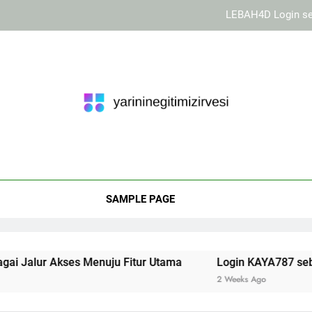
LEBAH4D Login se
Login KAYA787 se
Cara Mengatasi Sesi Akun Kedaluw
EDWINSLOT Login seb
LEBAH4D Login se
in Inegitim Zirvesi
elatihan Profesional Dan Workshop Yang Mendukung Karier Anda
Login KAYA787 se
SAMPLE PAGE
Cara Mengatasi Sesi Akun Kedaluw
kses Menuju Fitur Utama
Login KAYA787 sebagai Jalur 
2 Weeks Ago