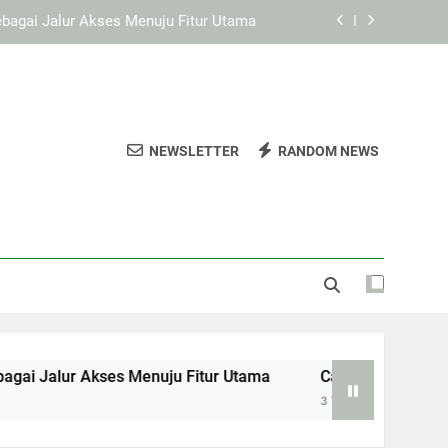
bagai Jalur Akses Menuju Fitur Utama
bagai Jalur Akses Menuju Fitur Utama
arsa saat Menggunakan KAYA787 Login
NEWSLETTER
RANDOM NEWS
agai Jalur Akses Menuju Fitur Utama
bagai Jalur Akses Menuju Fitur Utama
 Di Yarini Negitim Izirvesi.
bagai Jalur Akses Menuju Fitur Utama
arsa saat Menggunakan KAYA787 Login
Akses Menuju Fitur Utama
Cara Mengatasi Sesi Akun K
3 Weeks Ago