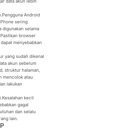
ar data akun lebih
n.Pengguna Android
Phone sering
a digunakan selama
.Pastikan browser
ama dapat menyebabkan
ur yang sudah dikenal
data akun sebelum
, struktur halaman,
an mencolok atau
dan lakukan
.Kesalahan kecil
yebabkan gagal
butuhan dan selalu
ang lain.
HP