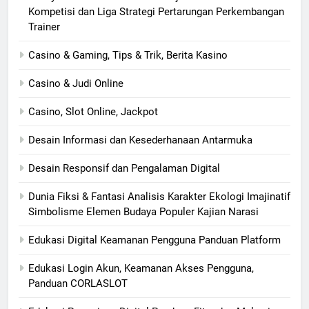
Kompetisi dan Liga Strategi Pertarungan Perkembangan
Trainer
Casino & Gaming, Tips & Trik, Berita Kasino
Casino & Judi Online
Casino, Slot Online, Jackpot
Desain Informasi dan Kesederhanaan Antarmuka
Desain Responsif dan Pengalaman Digital
Dunia Fiksi & Fantasi Analisis Karakter Ekologi Imajinatif
Simbolisme Elemen Budaya Populer Kajian Narasi
Edukasi Digital Keamanan Pengguna Panduan Platform
Edukasi Login Akun, Keamanan Akses Pengguna,
Panduan CORLASLOT