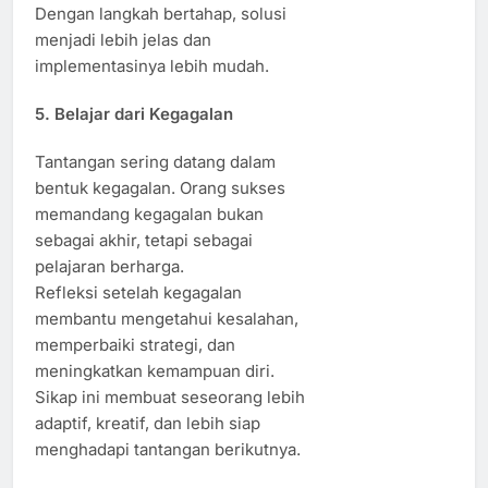
Dengan langkah bertahap, solusi
menjadi lebih jelas dan
implementasinya lebih mudah.
5. Belajar dari Kegagalan
Tantangan sering datang dalam
bentuk kegagalan. Orang sukses
memandang kegagalan bukan
sebagai akhir, tetapi sebagai
pelajaran berharga.
Refleksi setelah kegagalan
membantu mengetahui kesalahan,
memperbaiki strategi, dan
meningkatkan kemampuan diri.
Sikap ini membuat seseorang lebih
adaptif, kreatif, dan lebih siap
menghadapi tantangan berikutnya.