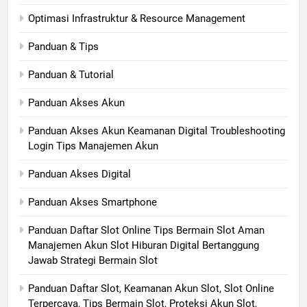
Optimasi Infrastruktur & Resource Management
Panduan & Tips
Panduan & Tutorial
Panduan Akses Akun
Panduan Akses Akun Keamanan Digital Troubleshooting
Login Tips Manajemen Akun
Panduan Akses Digital
Panduan Akses Smartphone
Panduan Daftar Slot Online Tips Bermain Slot Aman
Manajemen Akun Slot Hiburan Digital Bertanggung
Jawab Strategi Bermain Slot
Panduan Daftar Slot, Keamanan Akun Slot, Slot Online
Terpercaya, Tips Bermain Slot, Proteksi Akun Slot,