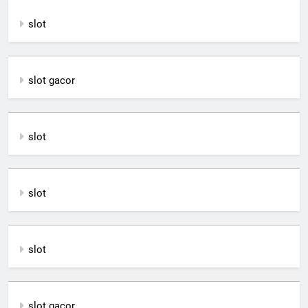
slot
slot gacor
slot
slot
slot
slot gacor