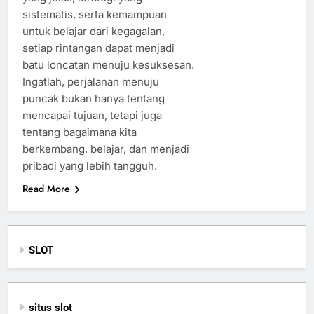
sistematis, serta kemampuan
untuk belajar dari kegagalan,
setiap rintangan dapat menjadi
batu loncatan menuju kesuksesan.
Ingatlah, perjalanan menuju
puncak bukan hanya tentang
mencapai tujuan, tetapi juga
tentang bagaimana kita
berkembang, belajar, dan menjadi
pribadi yang lebih tangguh.
Read More
SLOT
situs slot