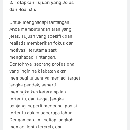
2. Tetapkan Tujuan yang Jelas
dan Realistis
Untuk menghadapi tantangan,
Anda membutuhkan arah yang
jelas. Tujuan yang spesifik dan
realistis memberikan fokus dan
motivasi, terutama saat
menghadapi rintangan.
Contohnya, seorang profesional
yang ingin naik jabatan akan
membagi tujuannya menjadi target
jangka pendek, seperti
meningkatkan keterampilan
tertentu, dan target jangka
panjang, seperti mencapai posisi
tertentu dalam beberapa tahun.
Dengan cara ini, setiap langkah
menjadi lebih terarah, dan