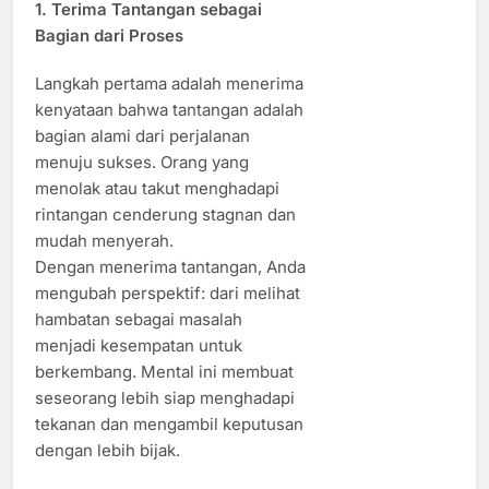
1. Terima Tantangan sebagai
Bagian dari Proses
Langkah pertama adalah menerima
kenyataan bahwa tantangan adalah
bagian alami dari perjalanan
menuju sukses. Orang yang
menolak atau takut menghadapi
rintangan cenderung stagnan dan
mudah menyerah.
Dengan menerima tantangan, Anda
mengubah perspektif: dari melihat
hambatan sebagai masalah
menjadi kesempatan untuk
berkembang. Mental ini membuat
seseorang lebih siap menghadapi
tekanan dan mengambil keputusan
dengan lebih bijak.