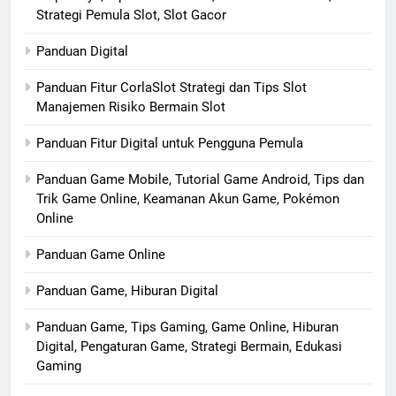
Strategi Pemula Slot, Slot Gacor
Panduan Digital
Panduan Fitur CorlaSlot Strategi dan Tips Slot
Manajemen Risiko Bermain Slot
Panduan Fitur Digital untuk Pengguna Pemula
Panduan Game Mobile, Tutorial Game Android, Tips dan
Trik Game Online, Keamanan Akun Game, Pokémon
Online
Panduan Game Online
Panduan Game, Hiburan Digital
Panduan Game, Tips Gaming, Game Online, Hiburan
Digital, Pengaturan Game, Strategi Bermain, Edukasi
Gaming