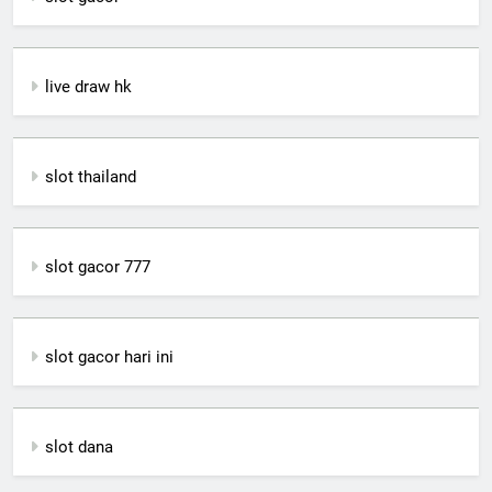
live draw hk
slot thailand
slot gacor 777
slot gacor hari ini
slot dana