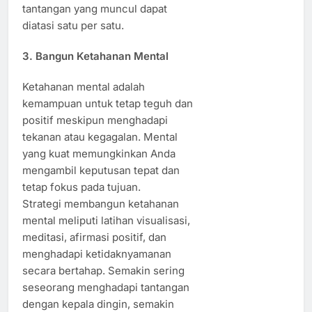
tantangan yang muncul dapat
diatasi satu per satu.
3. Bangun Ketahanan Mental
Ketahanan mental adalah
kemampuan untuk tetap teguh dan
positif meskipun menghadapi
tekanan atau kegagalan. Mental
yang kuat memungkinkan Anda
mengambil keputusan tepat dan
tetap fokus pada tujuan.
Strategi membangun ketahanan
mental meliputi latihan visualisasi,
meditasi, afirmasi positif, dan
menghadapi ketidaknyamanan
secara bertahap. Semakin sering
seseorang menghadapi tantangan
dengan kepala dingin, semakin