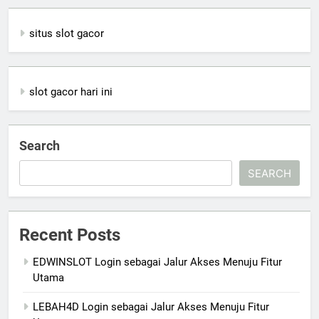
situs slot gacor
slot gacor hari ini
Search
SEARCH
Recent Posts
EDWINSLOT Login sebagai Jalur Akses Menuju Fitur
Utama
LEBAH4D Login sebagai Jalur Akses Menuju Fitur