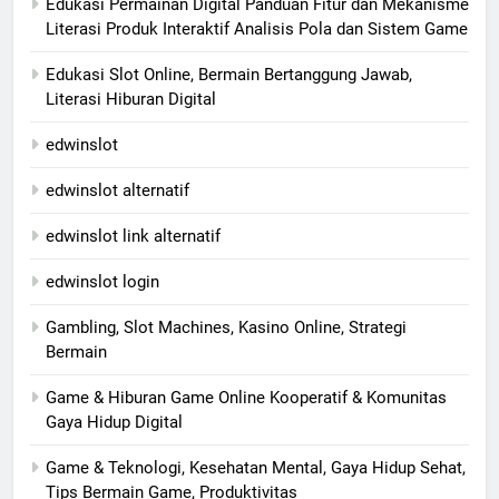
Edukasi Permainan Digital Panduan Fitur dan Mekanisme
Literasi Produk Interaktif Analisis Pola dan Sistem Game
Edukasi Slot Online, Bermain Bertanggung Jawab,
Literasi Hiburan Digital
edwinslot
edwinslot alternatif
edwinslot link alternatif
edwinslot login
Gambling, Slot Machines, Kasino Online, Strategi
Bermain
Game & Hiburan Game Online Kooperatif & Komunitas
Gaya Hidup Digital
Game & Teknologi, Kesehatan Mental, Gaya Hidup Sehat,
Tips Bermain Game, Produktivitas