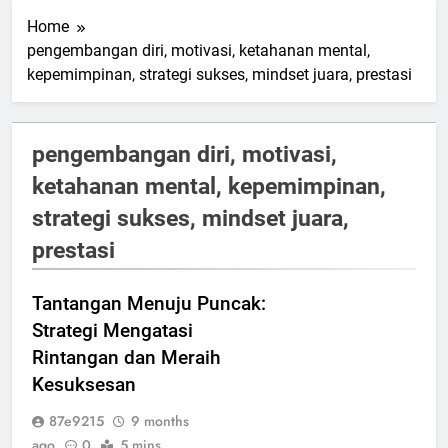
Home
pengembangan diri, motivasi, ketahanan mental,
kepemimpinan, strategi sukses, mindset juara, prestasi
pengembangan diri, motivasi,
ketahanan mental, kepemimpinan,
strategi sukses, mindset juara,
prestasi
Tantangan Menuju Puncak:
Strategi Mengatasi
Rintangan dan Meraih
Kesuksesan
87e9215
9 months
ago
0
5 mins