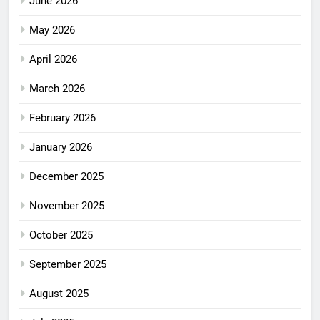
June 2026
May 2026
April 2026
March 2026
February 2026
January 2026
December 2025
November 2025
October 2025
September 2025
August 2025