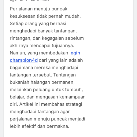
Perjalanan menuju puncak
kesuksesan tidak pernah mudah.
Setiap orang yang berhasil
menghadapi banyak tantangan,
rintangan, dan kegagalan sebelum
akhirnya mencapai tujuannya.
Namun, yang membedakan
login
champion4d
dari yang lain adalah
bagaimana mereka menghadapi
tantangan tersebut. Tantangan
bukanlah halangan permanen,
melainkan peluang untuk tumbuh,
belajar, dan mengasah kemampuan
diri. Artikel ini membahas strategi
menghadapi tantangan agar
perjalanan menuju puncak menjadi
lebih efektif dan bermakna.