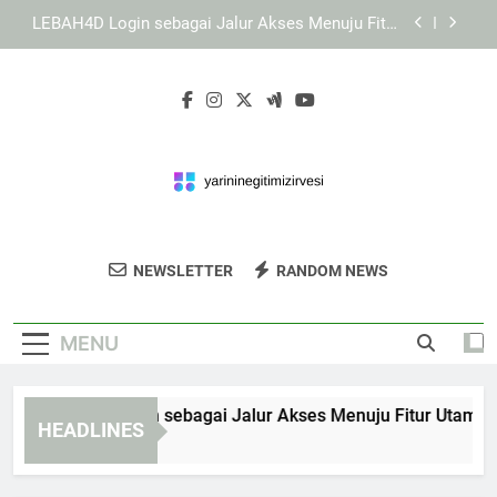
Skip
Login KAYA787 sebagai Jalur Akses Menuju Fitur
to
Utama
content
Cara Mengatasi Sesi Akun Kedaluwarsa saat
Menggunakan KAYA787 Login
EDWINSLOT Login sebagai Jalur Akses Menuju
Fitur Utama
LEBAH4D Login sebagai Jalur Akses Menuju Fitur
Utama
Login KAYA787 sebagai Jalur Akses Menuju Fitur
Utama
Yarin Inegitim
Dapatkan Pelatihan Profesional Dan
Cara Mengatasi Sesi Akun Kedaluwarsa saat
NEWSLETTER
RANDOM NEWS
Zirvesi
Menggunakan KAYA787 Login
Workshop Yang Mendukung Karier Anda Di
Yarini Negitim Izirvesi.
MENU
DWINSLOT Login sebagai Jalur Akses Menuju Fitur Utama
HEADLINES
 Weeks Ago