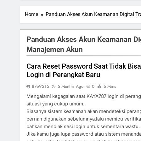
Home
Panduan Akses Akun Keamanan Digital Tr
Panduan Akses Akun Keamanan Digi
Manajemen Akun
Cara Reset Password Saat Tidak Bi
Login di Perangkat Baru
87e9215
5 Months Ago
0
6 Mins
Mengalami kegagalan saat KAYA787 login di perang
situasi yang cukup umum.
Biasanya sistem keamanan akan mendeteksi peran
pernah digunakan sebelumnya,lalu memicu verifika
bahkan menolak sesi login untuk sementara waktu.
Jika kamu juga lupa password atau sistem menand