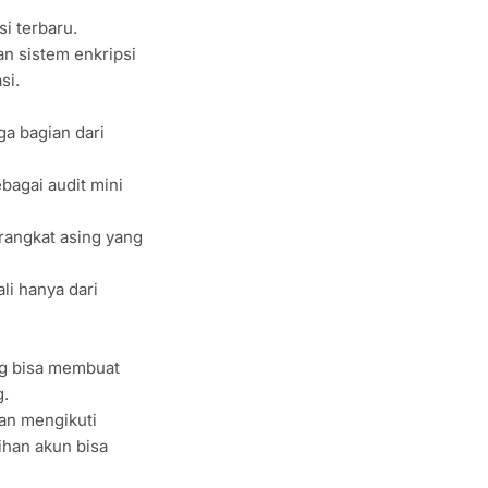
si terbaru.
n sistem enkripsi
si.
ga bagian dari
bagai audit mini
erangkat asing yang
li hanya dari
ng bisa membuat
g.
n mengikuti
ihan akun bisa