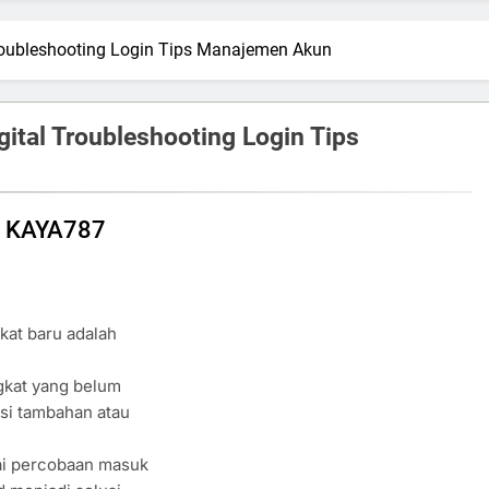
oubleshooting Login Tips Manajemen Akun
tal Troubleshooting Login Tips
sa KAYA787
kat baru adalah
gkat yang belum
si tambahan atau
ai percobaan masuk