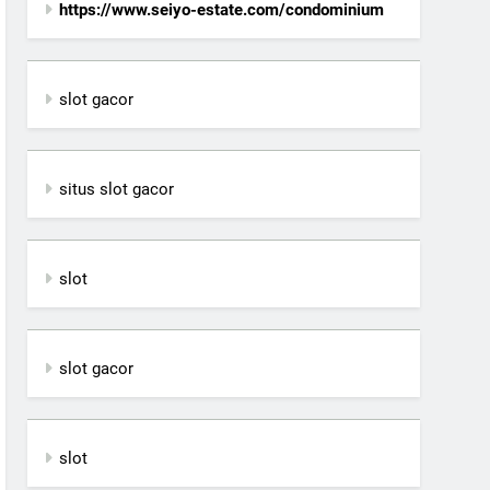
https://www.seiyo-estate.com/condominium
slot gacor
situs slot gacor
slot
slot gacor
slot