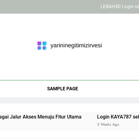
LEBAH4D Login se
Login KAYA787 se
Cara Mengatasi Sesi Akun Kedaluw
EDWINSLOT Login seb
LEBAH4D Login se
in Inegitim Zirvesi
elatihan Profesional Dan Workshop Yang Mendukung Karier Anda
Login KAYA787 se
SAMPLE PAGE
Cara Mengatasi Sesi Akun Kedaluw
kses Menuju Fitur Utama
Login KAYA787 sebagai Jalur 
2 Weeks Ago