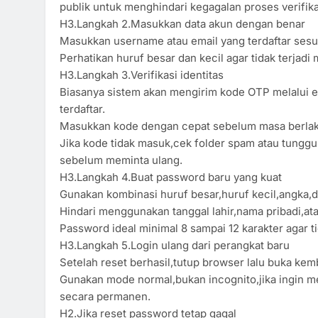
publik untuk menghindari kegagalan proses verifika
H3.Langkah 2.Masukkan data akun dengan benar
Masukkan username atau email yang terdaftar sesu
Perhatikan huruf besar dan kecil agar tidak terjadi
H3.Langkah 3.Verifikasi identitas
Biasanya sistem akan mengirim kode OTP melalui e
terdaftar.
Masukkan kode dengan cepat sebelum masa berlak
Jika kode tidak masuk,cek folder spam atau tungg
sebelum meminta ulang.
H3.Langkah 4.Buat password baru yang kuat
Gunakan kombinasi huruf besar,huruf kecil,angka,d
Hindari menggunakan tanggal lahir,nama pribadi,at
Password ideal minimal 8 sampai 12 karakter agar t
H3.Langkah 5.Login ulang dari perangkat baru
Setelah reset berhasil,tutup browser lalu buka kemb
Gunakan mode normal,bukan incognito,jika ingin m
secara permanen.
H2.Jika reset password tetap gagal