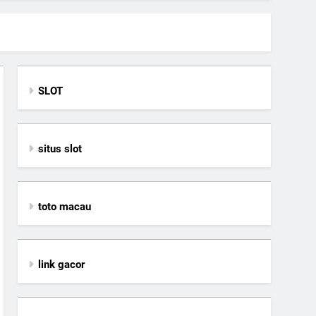
SLOT
situs slot
toto macau
link gacor