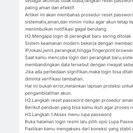
sebagai aktivitas tidak biasa,langkah reset passwor
paling aman dan efektif.
Artikel ini akan membahas prosedur reset passwor
sistematis,aman,dan minim risiko agar akun tetap te
menimbulkan notifikasi gagal berulang.
H2.Mengapa login di perangkat baru sering ditolak
Sistem keamanan modern bekerja dengan membac
IP,lokasi,jenis perangkat,hingga fingerprint browser
Saat kamu mencoba login dari perangkat baru,sist
membandingkan data tersebut dengan riwayat seb
Jika ada perbedaan signifikan,maka login bisa dita
diminta verifikasi tambahan.
Hal ini bukan error,melainkan lapisan proteksi un
pengambilalihan akun.
H2.Langkah reset password dengan prosedur ama
Berikut panduan yang bisa kamu ikuti agar proses re
H3.Langkah 1.Akses menu lupa password
Buka halaman login resmi lalu pilih opsi Lupa Pass
Pastikan kamu mengakses dari koneksi yang stabil 