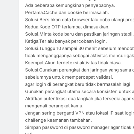
Ada beberapa kemungkinan penyebabnya.
Pertama.Cache dan cookie bermasalah.
Solusi.Bersihkan data browser lalu coba ulangi pro
Kedua.Kode OTP terlambat dimasukkan.
Solusi.Minta kode baru dan pastikan jaringan stabil.
Ketiga.Terlalu banyak percobaan login.
Solusi.Tunggu 10 sampai 30 menit sebelum mencoba
tidak menganggapnya sebagai aktivitas mencuriga
Keempat.Akun terdeteksi aktivitas tidak biasa.
Solusi.Gunakan perangkat dan jaringan yang sama 
sebelumnya untuk mempercepat validasi.
agar login di perangkat baru tidak bermasalah lagi
Gunakan perangkat utama secara konsisten untuk akt
Aktifkan autentikasi dua langkah jika tersedia agar 
mengenali perangkat kamu.
Jangan sering berganti VPN atau lokasi IP saat log
challenge keamanan tambahan.
Simpan password di password manager agar tidak s