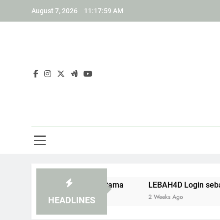
Skip
August 7, 2026
11:18:00 AM
to
content
Yar
Dapatkan P
ses Menuju Fitur Utama
LEBAH4D Login sebagai Jalur A
2 Weeks Ago
HEADLINES