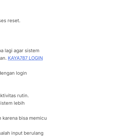
ses reset.
 lagi agar sistem
kan.
KAYA787 LOGIN
dengan login
ivitas rutin.
sistem lebih
in karena bisa memicu
alah input berulang