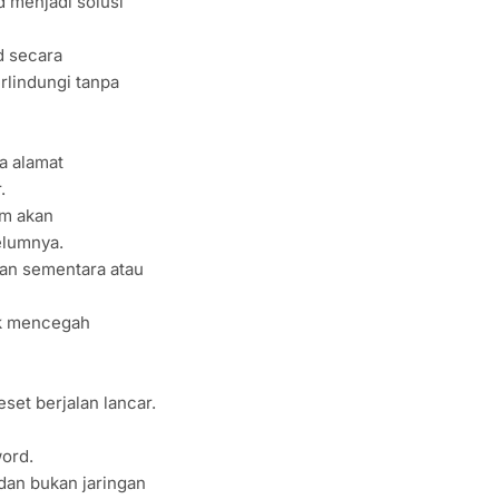
d menjadi solusi
d secara
rlindungi tanpa
a alamat
.
em akan
elumnya.
han sementara atau
tuk mencegah
n
set berjalan lancar.
word.
dan bukan jaringan