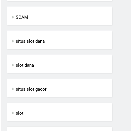
SCAM
situs slot dana
slot dana
situs slot gacor
slot