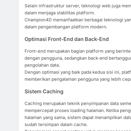
Selain infrastruktur server, teknologi web juga me
dalam menjaga stabilitas platform.
Champion4D memanfaatkan berbagai teknologi ya
dalam pengembangan platform modern.
Optimasi Front-End dan Back-End
Front-end merupakan bagian platform yang berinte
dengan pengguna, sedangkan back-end bertanggu
pengolahan data.
Dengan optimasi yang baik pada kedua sisi ini, plat
memberikan pengalaman pengguna yang lebih cepat
Sistem Caching
Caching merupakan teknik penyimpanan data seme
mempercepat proses loading halaman. Ketika pen
halaman yang sama, sistem dapat menampilkan data
sudah tersimpan dalam cache.