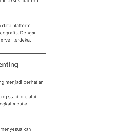
tan akses platform.
 data platform
geografis. Dengan
server terdekat
enting
g menjadi perhatian
g stabil melalui
ngkat mobile.
m menyesuaikan