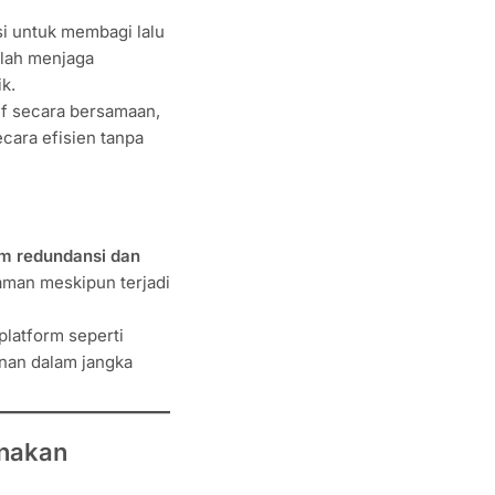
i untuk membagi lalu
alah menjaga
ik.
if secara bersamaan,
cara efisien tanpa
em redundansi dan
aman meskipun terjadi
platform seperti
nan dalam jangka
unakan