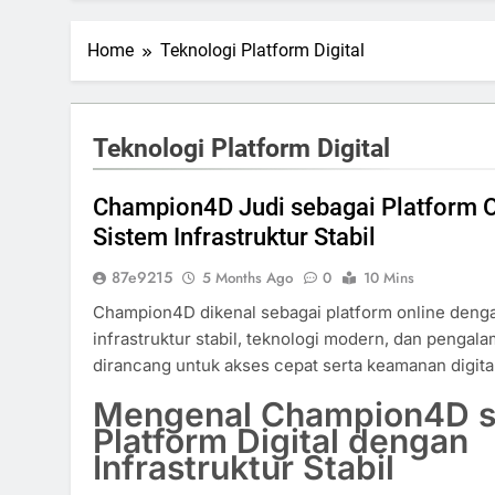
Home
Teknologi Platform Digital
Teknologi Platform Digital
Champion4D Judi sebagai Platform 
Sistem Infrastruktur Stabil
87e9215
5 Months Ago
0
10 Mins
Champion4D dikenal sebagai platform online deng
infrastruktur stabil, teknologi modern, dan penga
dirancang untuk akses cepat serta keamanan digital
Mengenal Champion4D s
Platform Digital dengan
Infrastruktur Stabil