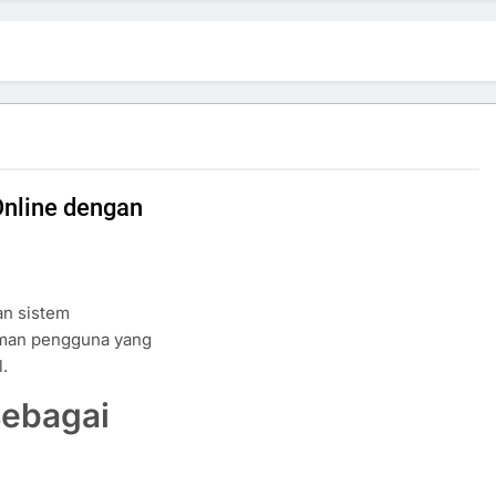
Online dengan
an sistem
laman pengguna yang
.
ebagai