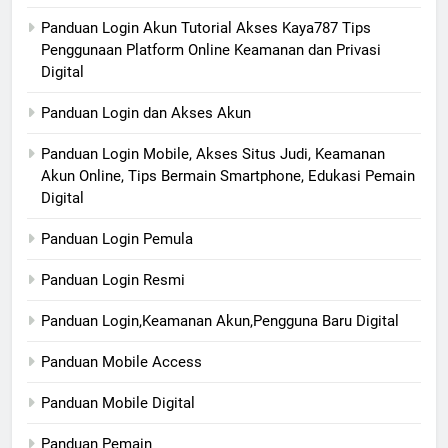
Panduan Login Akun Tutorial Akses Kaya787 Tips
Penggunaan Platform Online Keamanan dan Privasi
Digital
Panduan Login dan Akses Akun
Panduan Login Mobile, Akses Situs Judi, Keamanan
Akun Online, Tips Bermain Smartphone, Edukasi Pemain
Digital
Panduan Login Pemula
Panduan Login Resmi
Panduan Login,Keamanan Akun,Pengguna Baru Digital
Panduan Mobile Access
Panduan Mobile Digital
Panduan Pemain