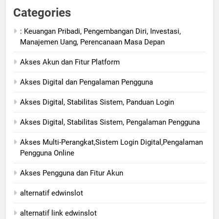
Categories
: Keuangan Pribadi, Pengembangan Diri, Investasi,
Manajemen Uang, Perencanaan Masa Depan
Akses Akun dan Fitur Platform
Akses Digital dan Pengalaman Pengguna
Akses Digital, Stabilitas Sistem, Panduan Login
Akses Digital, Stabilitas Sistem, Pengalaman Pengguna
Akses Multi-Perangkat,Sistem Login Digital,Pengalaman
Pengguna Online
Akses Pengguna dan Fitur Akun
alternatif edwinslot
alternatif link edwinslot