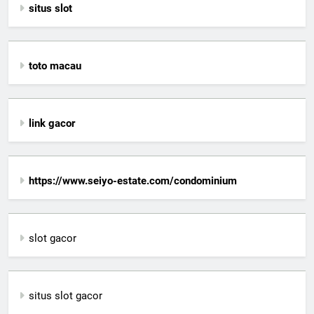
situs slot
toto macau
link gacor
https://www.seiyo-estate.com/condominium
slot gacor
situs slot gacor