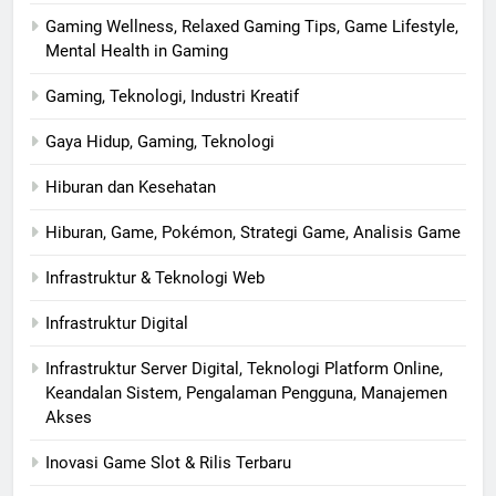
Gaming Wellness, Relaxed Gaming Tips, Game Lifestyle,
Mental Health in Gaming
Gaming, Teknologi, Industri Kreatif
Gaya Hidup, Gaming, Teknologi
Hiburan dan Kesehatan
Hiburan, Game, Pokémon, Strategi Game, Analisis Game
Infrastruktur & Teknologi Web
Infrastruktur Digital
Infrastruktur Server Digital, Teknologi Platform Online,
Keandalan Sistem, Pengalaman Pengguna, Manajemen
Akses
Inovasi Game Slot & Rilis Terbaru