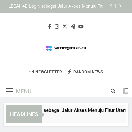
Skip
Login KAYA787 sebagai Jalur Akses Menuju Fitur
to
Utama
content
Cara Mengatasi Sesi Akun Kedaluwarsa saat
Menggunakan KAYA787 Login
EDWINSLOT Login sebagai Jalur Akses Menuju
Fitur Utama
LEBAH4D Login sebagai Jalur Akses Menuju Fitur
Utama
Login KAYA787 sebagai Jalur Akses Menuju Fitur
Utama
Yarin Inegitim
Dapatkan Pelatihan Profesional Dan
Cara Mengatasi Sesi Akun Kedaluwarsa saat
NEWSLETTER
RANDOM NEWS
Zirvesi
Menggunakan KAYA787 Login
Workshop Yang Mendukung Karier Anda Di
Yarini Negitim Izirvesi.
MENU
DWINSLOT Login sebagai Jalur Akses Menuju Fitur Utama
HEADLINES
Weeks Ago