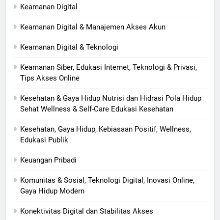
Keamanan Digital
Keamanan Digital & Manajemen Akses Akun
Keamanan Digital & Teknologi
Keamanan Siber, Edukasi Internet, Teknologi & Privasi,
Tips Akses Online
Kesehatan & Gaya Hidup Nutrisi dan Hidrasi Pola Hidup
Sehat Wellness & Self-Care Edukasi Kesehatan
Kesehatan, Gaya Hidup, Kebiasaan Positif, Wellness,
Edukasi Publik
Keuangan Pribadi
Komunitas & Sosial, Teknologi Digital, Inovasi Online,
Gaya Hidup Modern
Konektivitas Digital dan Stabilitas Akses