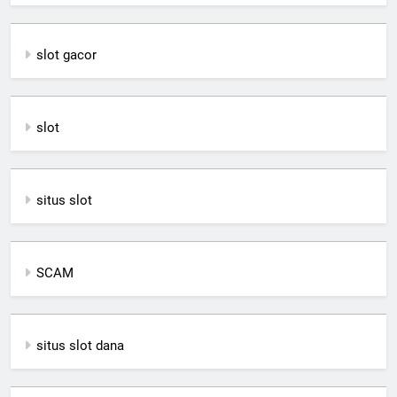
slot gacor
slot
situs slot
SCAM
situs slot dana