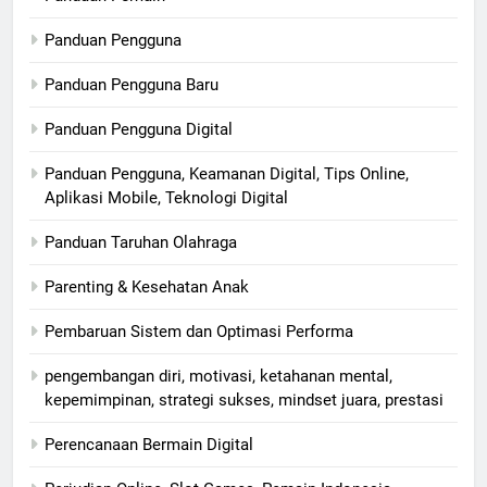
Panduan Pengguna
Panduan Pengguna Baru
Panduan Pengguna Digital
Panduan Pengguna, Keamanan Digital, Tips Online,
Aplikasi Mobile, Teknologi Digital
Panduan Taruhan Olahraga
Parenting & Kesehatan Anak
Pembaruan Sistem dan Optimasi Performa
pengembangan diri, motivasi, ketahanan mental,
kepemimpinan, strategi sukses, mindset juara, prestasi
Perencanaan Bermain Digital