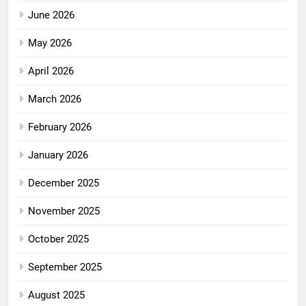
June 2026
May 2026
April 2026
March 2026
February 2026
January 2026
December 2025
November 2025
October 2025
September 2025
August 2025