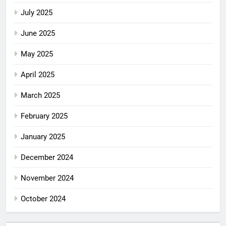
July 2025
June 2025
May 2025
April 2025
March 2025
February 2025
January 2025
December 2024
November 2024
October 2024