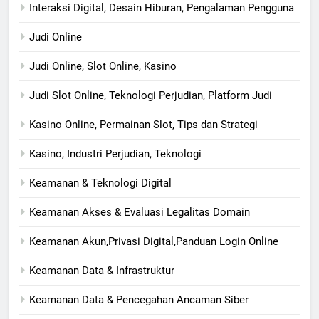
Interaksi Digital, Desain Hiburan, Pengalaman Pengguna
Judi Online
Judi Online, Slot Online, Kasino
Judi Slot Online, Teknologi Perjudian, Platform Judi
Kasino Online, Permainan Slot, Tips dan Strategi
Kasino, Industri Perjudian, Teknologi
Keamanan & Teknologi Digital
Keamanan Akses & Evaluasi Legalitas Domain
Keamanan Akun,Privasi Digital,Panduan Login Online
Keamanan Data & Infrastruktur
Keamanan Data & Pencegahan Ancaman Siber