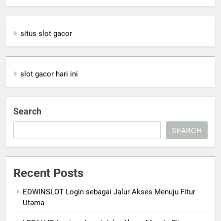
situs slot gacor
slot gacor hari ini
Search
SEARCH
Recent Posts
EDWINSLOT Login sebagai Jalur Akses Menuju Fitur
Utama