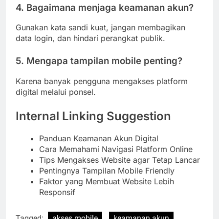
4. Bagaimana menjaga keamanan akun?
Gunakan kata sandi kuat, jangan membagikan
data login, dan hindari perangkat publik.
5. Mengapa tampilan mobile penting?
Karena banyak pengguna mengakses platform
digital melalui ponsel.
Internal Linking Suggestion
Panduan Keamanan Akun Digital
Cara Memahami Navigasi Platform Online
Tips Mengakses Website agar Tetap Lancar
Pentingnya Tampilan Mobile Friendly
Faktor yang Membuat Website Lebih
Responsif
Tagged:
akses mobile
keamanan akun