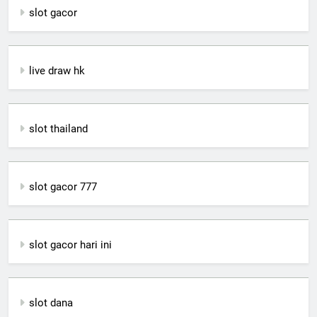
slot gacor
live draw hk
slot thailand
slot gacor 777
slot gacor hari ini
slot dana