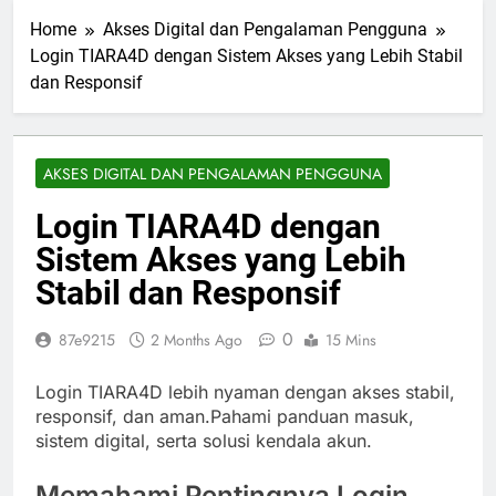
Home
Akses Digital dan Pengalaman Pengguna
Login TIARA4D dengan Sistem Akses yang Lebih Stabil
dan Responsif
AKSES DIGITAL DAN PENGALAMAN PENGGUNA
Login TIARA4D dengan
Sistem Akses yang Lebih
Stabil dan Responsif
0
87e9215
2 Months Ago
15 Mins
Login TIARA4D lebih nyaman dengan akses stabil,
responsif, dan aman.Pahami panduan masuk,
sistem digital, serta solusi kendala akun.
Memahami Pentingnya Login