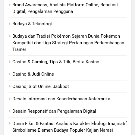
Brand Awareness, Analisis Platform Online, Reputasi
Digital, Pengalaman Pengguna
Budaya & Teknologi
Budaya dan Tradisi Pokémon Sejarah Dunia Pokémon
Kompetisi dan Liga Strategi Pertarungan Perkembangan
Trainer
Casino & Gaming, Tips & Trik, Berita Kasino
Casino & Judi Online
Casino, Slot Online, Jackpot
Desain Informasi dan Kesederhanaan Antarmuka
Desain Responsif dan Pengalaman Digital
Dunia Fiksi & Fantasi Analisis Karakter Ekologi Imajinatif
Simbolisme Elemen Budaya Populer Kajian Narasi