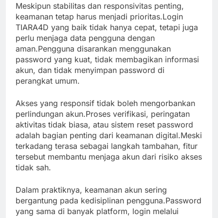
Meskipun stabilitas dan responsivitas penting,
keamanan tetap harus menjadi prioritas.Login
TIARA4D yang baik tidak hanya cepat, tetapi juga
perlu menjaga data pengguna dengan
aman.Pengguna disarankan menggunakan
password yang kuat, tidak membagikan informasi
akun, dan tidak menyimpan password di
perangkat umum.
Akses yang responsif tidak boleh mengorbankan
perlindungan akun.Proses verifikasi, peringatan
aktivitas tidak biasa, atau sistem reset password
adalah bagian penting dari keamanan digital.Meski
terkadang terasa sebagai langkah tambahan, fitur
tersebut membantu menjaga akun dari risiko akses
tidak sah.
Dalam praktiknya, keamanan akun sering
bergantung pada kedisiplinan pengguna.Password
yang sama di banyak platform, login melalui