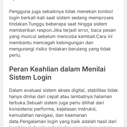
Pengguna juga sebaiknya tidak menekan tombol
login berkali-kali saat sistem sedang memproses
tindakan.Tunggu beberapa saat hingga sistem
memberikan respon.Jika terjadi error, baca pesan
yang muncul sebelum mencoba kembali.Cara ini
membantu mencegah kebingungan dan
mengurangi risiko tindakan berulang yang tidak
perlu.
Peran Keahlian dalam Menilai
Sistem Login
Dalam evaluasi sistem akses digital, stabilitas tidak
hanya dinilai dari cepat atau lambatnya halaman
terbuka.Sebuah sistem juga perlu dilihat dari
konsistensi performa, kejelasan instruksi,
kemudahan navigasi, dan keamanan
data.Pengalaman login yang baik adalah hasil dari