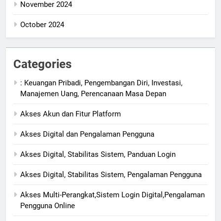
November 2024
October 2024
Categories
: Keuangan Pribadi, Pengembangan Diri, Investasi,
Manajemen Uang, Perencanaan Masa Depan
Akses Akun dan Fitur Platform
Akses Digital dan Pengalaman Pengguna
Akses Digital, Stabilitas Sistem, Panduan Login
Akses Digital, Stabilitas Sistem, Pengalaman Pengguna
Akses Multi-Perangkat,Sistem Login Digital,Pengalaman
Pengguna Online