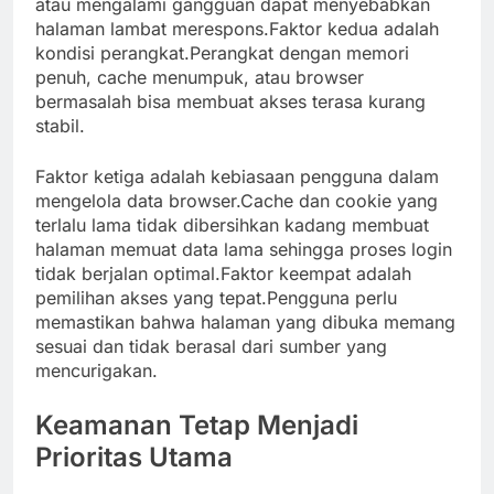
atau mengalami gangguan dapat menyebabkan
halaman lambat merespons.Faktor kedua adalah
kondisi perangkat.Perangkat dengan memori
penuh, cache menumpuk, atau browser
bermasalah bisa membuat akses terasa kurang
stabil.
Faktor ketiga adalah kebiasaan pengguna dalam
mengelola data browser.Cache dan cookie yang
terlalu lama tidak dibersihkan kadang membuat
halaman memuat data lama sehingga proses login
tidak berjalan optimal.Faktor keempat adalah
pemilihan akses yang tepat.Pengguna perlu
memastikan bahwa halaman yang dibuka memang
sesuai dan tidak berasal dari sumber yang
mencurigakan.
Keamanan Tetap Menjadi
Prioritas Utama