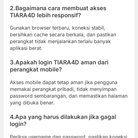
2.Bagaimana cara membuat akses
TIARA4D lebih responsif?
Gunakan browser terbaru, koneksi stabil,
bersihkan cache secara berkala, dan pastikan
perangkat tidak menjalankan terlalu banyak
aplikasi berat.
3.Apakah login TIARA4D aman dari
perangkat mobile?
Akses mobile dapat tetap aman jika pengguna
memakai perangkat pribadi, tidak menyimpan
password sembarangan, dan memastikan halaman
yang dibuka benar.
4.Apa yang harus dilakukan jika gagal
login?
Periksa username dan password, pastikan koneksi