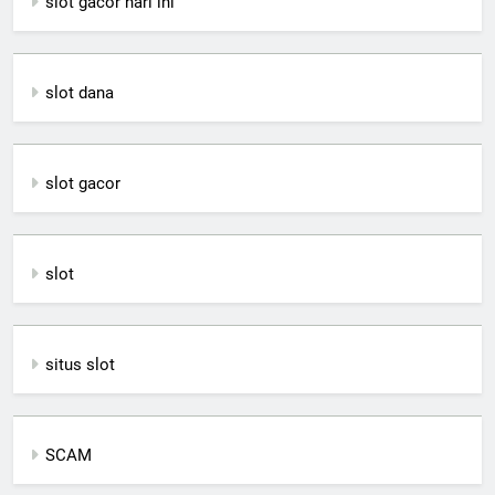
slot gacor hari ini
slot dana
slot gacor
slot
situs slot
SCAM