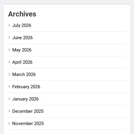
Archives
July 2026
June 2026
May 2026
April 2026
March 2026
February 2026
January 2026
December 2025
November 2025