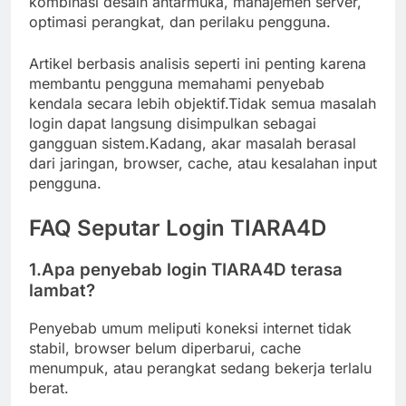
kombinasi desain antarmuka, manajemen server,
optimasi perangkat, dan perilaku pengguna.
Artikel berbasis analisis seperti ini penting karena
membantu pengguna memahami penyebab
kendala secara lebih objektif.Tidak semua masalah
login dapat langsung disimpulkan sebagai
gangguan sistem.Kadang, akar masalah berasal
dari jaringan, browser, cache, atau kesalahan input
pengguna.
FAQ Seputar Login TIARA4D
1.Apa penyebab login TIARA4D terasa
lambat?
Penyebab umum meliputi koneksi internet tidak
stabil, browser belum diperbarui, cache
menumpuk, atau perangkat sedang bekerja terlalu
berat.