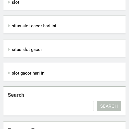
slot
situs slot gacor hari ini
situs slot gacor
slot gacor hari ini
Search
SEARCH