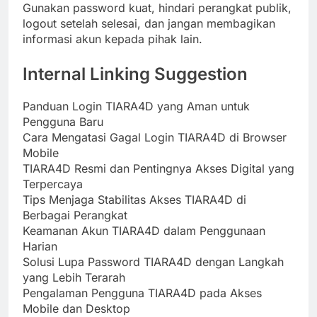
Gunakan password kuat, hindari perangkat publik,
logout setelah selesai, dan jangan membagikan
informasi akun kepada pihak lain.
Internal Linking Suggestion
Panduan Login TIARA4D yang Aman untuk
Pengguna Baru
Cara Mengatasi Gagal Login TIARA4D di Browser
Mobile
TIARA4D Resmi dan Pentingnya Akses Digital yang
Terpercaya
Tips Menjaga Stabilitas Akses TIARA4D di
Berbagai Perangkat
Keamanan Akun TIARA4D dalam Penggunaan
Harian
Solusi Lupa Password TIARA4D dengan Langkah
yang Lebih Terarah
Pengalaman Pengguna TIARA4D pada Akses
Mobile dan Desktop