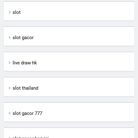
slot
slot gacor
live draw hk
slot thailand
slot gacor 777