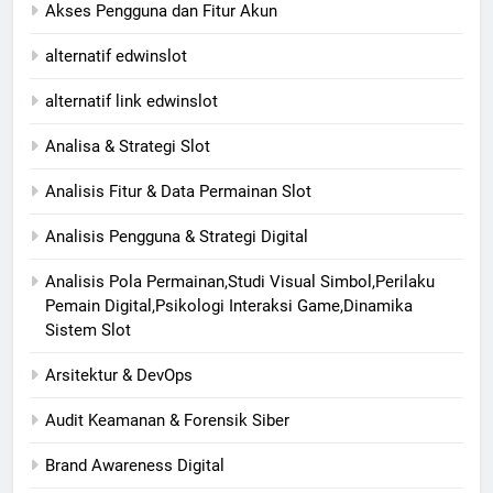
Akses Pengguna dan Fitur Akun
alternatif edwinslot
alternatif link edwinslot
Analisa & Strategi Slot
Analisis Fitur & Data Permainan Slot
Analisis Pengguna & Strategi Digital
Analisis Pola Permainan,Studi Visual Simbol,Perilaku
Pemain Digital,Psikologi Interaksi Game,Dinamika
Sistem Slot
Arsitektur & DevOps
Audit Keamanan & Forensik Siber
Brand Awareness Digital