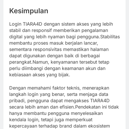
Kesimpulan
Login TIARA4D dengan sistem akses yang lebih
stabil dan responsif memberikan pengalaman
digital yang lebih nyaman bagi pengguna.Stabilitas
membantu proses masuk berjalan lancar,
sementara responsivitas memastikan halaman
dapat digunakan dengan baik di berbagai
perangkat.Namun, kenyamanan tersebut tetap
perlu diimbangi dengan keamanan akun dan
kebiasaan akses yang bijak.
Dengan memahami faktor teknis, menerapkan
langkah login yang benar, serta menjaga data
pribadi, pengguna dapat mengakses TIARA4D
secara lebih aman dan efisien.Pendekatan ini tidak
hanya membantu pengguna menyelesaikan
kendala login, tetapi juga memperkuat
kepercayaan terhadap brand dalam ekosistem