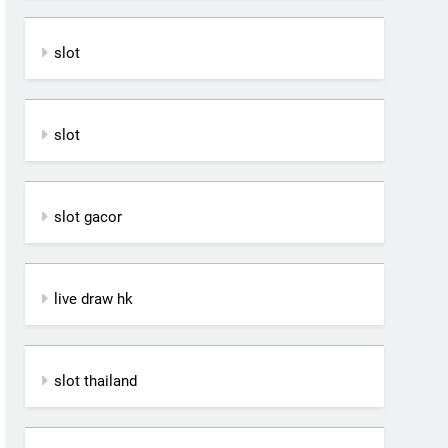
slot
slot
slot gacor
live draw hk
slot thailand