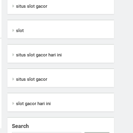
situs slot gacor
slot
situs slot gacor hari ini
situs slot gacor
slot gacor hari ini
Search