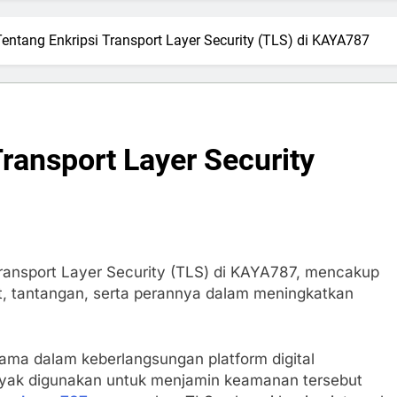
Tentang Enkripsi Transport Layer Security (TLS) di KAYA787
Transport Layer Security
 Transport Layer Security (TLS) di KAYA787, mencakup
at, tantangan, serta perannya dalam meningkatkan
ama dalam keberlangsungan platform digital
anyak digunakan untuk menjamin keamanan tersebut