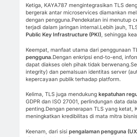
Ketiga, KAYA787 mengintegrasikan TLS den
bergerak antar microservices diamankan mela
dengan pengguna.Pendekatan ini menutup ce
terjadi dalam jaringan internal.Lebih jauh, T
Public Key Infrastructure (PKI)
, sehingga keas
Keempat, manfaat utama dari penggunaan T
pengguna
.Dengan enkripsi end-to-end, inform
dapat diakses oleh pihak tidak berwenang.Se
integrity) dan pemalsuan identitas server (au
kepercayaan publik terhadap platform.
Kelima, TLS juga mendukung
kepatuhan regul
GDPR dan ISO 27001, perlindungan data dalam
penting.Dengan penerapan TLS yang ketat,
meningkatkan kredibilitas di mata mitra bisnis
Keenam, dari sisi
pengalaman pengguna (UX