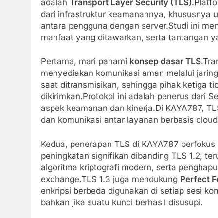
adalah
Transport Layer Security (TLS)
.Platf
dari infrastruktur keamanannya, khususnya u
antara pengguna dengan server.Studi ini m
manfaat yang ditawarkan, serta tantangan y
Pertama, mari pahami
konsep dasar TLS
.Tra
menyediakan komunikasi aman melalui jarin
saat ditransmisikan, sehingga pihak ketiga 
dikirimkan.Protokol ini adalah penerus dari
aspek keamanan dan kinerja.Di KAYA787, TLS 
dan komunikasi antar layanan berbasis cloud
Kedua, penerapan TLS di KAYA787 berfokus
peningkatan signifikan dibanding TLS 1.2, 
algoritma kriptografi modern, serta penghapu
exchange.TLS 1.3 juga mendukung
Perfect 
enkripsi berbeda digunakan di setiap sesi ko
bahkan jika suatu kunci berhasil disusupi.