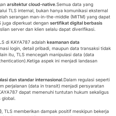
gan
arsitektur cloud-native
.Semua data yang
lui TLS internal, bukan hanya komunikasi eksternal
lah serangan man-in-the-middle (MITM) yang dapat
LS juga diperkuat dengan
sertifikat digital berbasis
lian server dan klien selalu dapat diverifikasi.
LS di KAYA787 adalah
keamanan data
asi login, detail pribadi, maupun data transaksi tidak
lain itu, TLS mencegah manipulasi data (data
thentication).Ketiga aspek ini menjadi landasan
asi dan standar internasional
.Dalam regulasi seperti
 perjalanan (data in transit) menjadi persyaratan
 KAYA787 dapat memenuhi tuntutan hukum sekaligus
 global.
)
, TLS memberikan dampak positif meskipun bekerja