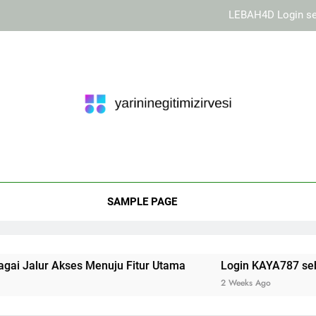
LEBAH4D Login se
Login KAYA787 se
Cara Mengatasi Sesi Akun Kedaluw
EDWINSLOT Login seb
LEBAH4D Login se
in Inegitim Zirvesi
elatihan Profesional Dan Workshop Yang Mendukung Karier Anda
Login KAYA787 se
SAMPLE PAGE
Cara Mengatasi Sesi Akun Kedaluw
kses Menuju Fitur Utama
Login KAYA787 sebagai Jalur 
2 Weeks Ago