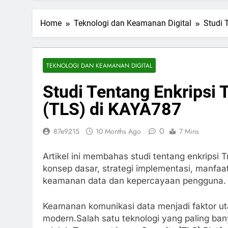
Home
Teknologi dan Keamanan Digital
Studi 
TEKNOLOGI DAN KEAMANAN DIGITAL
Studi Tentang Enkripsi 
(TLS) di KAYA787
0
87e9215
10 Months Ago
7 Mins
Artikel ini membahas studi tentang enkripsi
konsep dasar, strategi implementasi, manfa
keamanan data dan kepercayaan pengguna.
Keamanan komunikasi data menjadi faktor ut
modern.Salah satu teknologi yang paling b