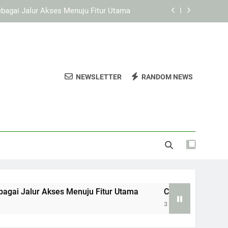
bagai Jalur Akses Menuju Fitur Utama
bagai Jalur Akses Menuju Fitur Utama
arsa saat Menggunakan KAYA787 Login
NEWSLETTER
RANDOM NEWS
agai Jalur Akses Menuju Fitur Utama
bagai Jalur Akses Menuju Fitur Utama
 Di Yarini Negitim Izirvesi.
bagai Jalur Akses Menuju Fitur Utama
arsa saat Menggunakan KAYA787 Login
Akses Menuju Fitur Utama
Cara Mengatasi Sesi Akun K
3 Weeks Ago