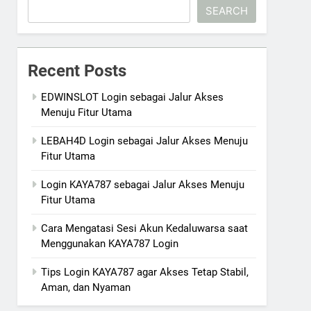
SEARCH
Recent Posts
EDWINSLOT Login sebagai Jalur Akses
Menuju Fitur Utama
LEBAH4D Login sebagai Jalur Akses Menuju
Fitur Utama
Login KAYA787 sebagai Jalur Akses Menuju
Fitur Utama
Cara Mengatasi Sesi Akun Kedaluwarsa saat
Menggunakan KAYA787 Login
Tips Login KAYA787 agar Akses Tetap Stabil,
Aman, dan Nyaman