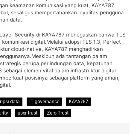
gan keamanan komunikasi yang kuat, KAYA787
al, sekaligus mempertahankan loyalitas pengguna
nan data.
rt Layer Security di KAYA787 menegaskan bahwa TLS
 komunikasi digital.Melalui adopsi TLS 1.3, Perfect
tektur cloud-native, KAYA787 menghadirkan
 penggunanya.Meskipun ada tantangan dalam
strategis berupa perlindungan data, kepatuhan
 sebagai elemen vital dalam infrastruktur digital
mperkuat posisinya sebagai platform yang aman,
ital.
ripsi data
IT governance
KAYA787
urity
user trust
Zero Trust