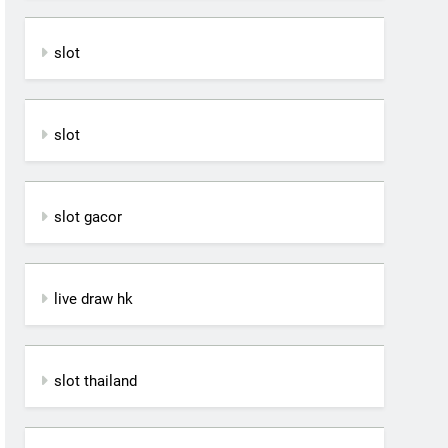
slot
slot
slot gacor
live draw hk
slot thailand