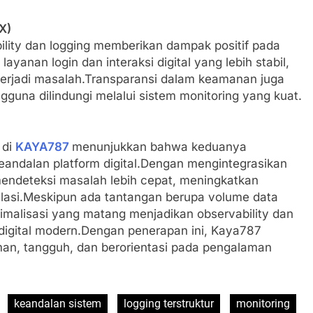
X)
bility dan logging memberikan dampak positif pada
nan login dan interaksi digital yang lebih stabil,
 terjadi masalah.Transparansi dalam keamanan juga
guna dilindungi melalui sistem monitoring yang kuat.
 di
KAYA787
menunjukkan bahwa keduanya
andalan platform digital.Dengan mengintegrasikan
endeteksi masalah lebih cepat, meningkatkan
asi.Meskipun ada tantangan berupa volume data
ptimalisasi yang matang menjadikan observability dan
r digital modern.Dengan penerapan ini, Kaya787
an, tangguh, dan berorientasi pada pengalaman
keandalan sistem
logging terstruktur
monitoring