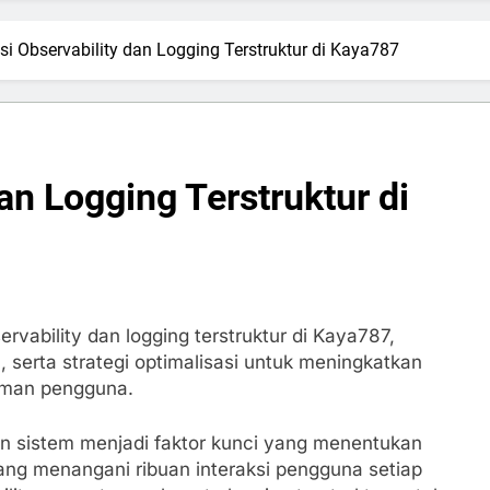
si Observability dan Logging Terstruktur di Kaya787
an Logging Terstruktur di
rvability dan logging terstruktur di Kaya787,
serta strategi optimalisasi untuk meningkatkan
aman pengguna.
an sistem menjadi faktor kunci yang menentukan
yang menangani ribuan interaksi pengguna setiap