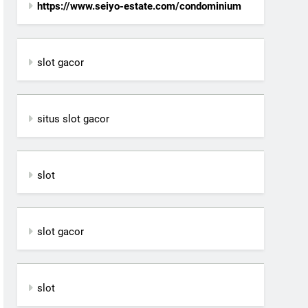
https://www.seiyo-estate.com/condominium
slot gacor
situs slot gacor
slot
slot gacor
slot