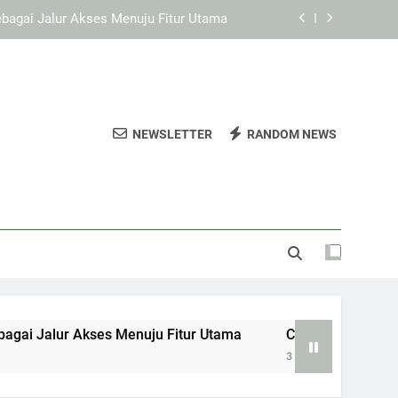
bagai Jalur Akses Menuju Fitur Utama
bagai Jalur Akses Menuju Fitur Utama
arsa saat Menggunakan KAYA787 Login
NEWSLETTER
RANDOM NEWS
agai Jalur Akses Menuju Fitur Utama
bagai Jalur Akses Menuju Fitur Utama
 Di Yarini Negitim Izirvesi.
bagai Jalur Akses Menuju Fitur Utama
arsa saat Menggunakan KAYA787 Login
ur Akses Menuju Fitur Utama
Cara Mengatasi Sesi Aku
3 Weeks Ago