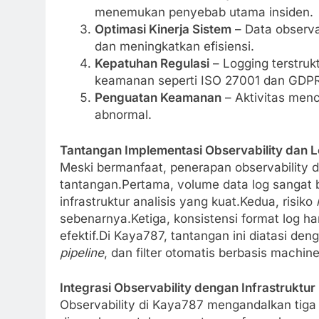
menemukan penyebab utama insiden.
Optimasi Kinerja Sistem
– Data observ
dan meningkatkan efisiensi.
Kepatuhan Regulasi
– Logging terstruk
keamanan seperti ISO 27001 dan GDPR
Penguatan Keamanan
– Aktivitas mencu
abnormal.
Tantangan Implementasi Observability dan 
Meski bermanfaat, penerapan observability da
tantangan.Pertama, volume data log sanga
infrastruktur analisis yang kuat.Kedua, risiko
sebenarnya.Ketiga, konsistensi format log ha
efektif.Di Kaya787, tantangan ini diatasi d
pipeline
, dan filter otomatis berbasis machine
Integrasi Observability dengan Infrastruktu
Observability di Kaya787 mengandalkan tiga 