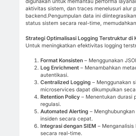
digunakan untuk memantau performa layanan 
aktivitas sistem, dan traces menelusuri alur
backend.Pengumpulan data ini diintegrasik
status sistem secara real-time, memudahkan
Strategi Optimalisasi Logging Terstruktur d
Untuk meningkatkan efektivitas logging ters
Format Konsisten
– Menggunakan JSON a
Log Enrichment
– Menambahkan metadat
autentikasi.
Centralized Logging
– Menggunakan sis
microservices dapat dikumpulkan secar
Retention Policy
– Menentukan durasi 
regulasi.
Automated Alerting
– Menghubungkan lo
insiden secara cepat.
Integrasi dengan SIEM
– Menganalisis
secara real-time.