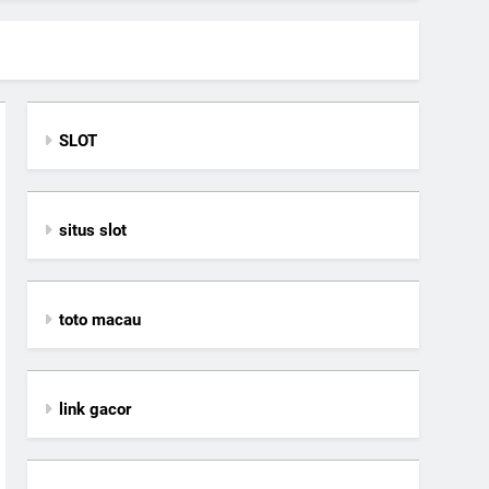
SLOT
situs slot
toto macau
link gacor