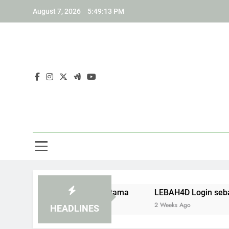
Skip
August 7, 2026
5:49:14 PM
to
content
Yar
Dapatkan P
Akses Menuju Fitur Utama
LEBAH4D Login sebagai Jalur
2 Weeks Ago
HEADLINES