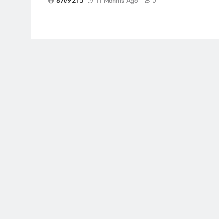
87e9215
11 Months Ago
0