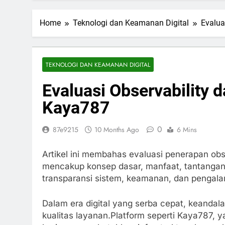
Home
Teknologi dan Keamanan Digital
Evalua
TEKNOLOGI DAN KEAMANAN DIGITAL
Evaluasi Observability d
Kaya787
0
87e9215
10 Months Ago
6 Mins
Artikel ini membahas evaluasi penerapan obse
mencakup konsep dasar, manfaat, tantangan, 
transparansi sistem, keamanan, dan pengal
Dalam era digital yang serba cepat, keandal
kualitas layanan.Platform seperti Kaya787, 