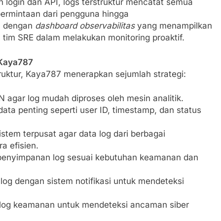
login dan API, logs terstruktur mencatat semua
 permintaan dari pengguna hingga
an dengan
dashboard observabilitas
yang menampilkan
 tim SRE dalam melakukan monitoring proaktif.
i Kaya787
truktur, Kaya787 menerapkan sejumlah strategi:
gar log mudah diproses oleh mesin analitik.
a penting seperti user ID, timestamp, dan status
tem terpusat agar data log dari berbagai
a efisien.
penyimpanan log sesuai kebutuhan keamanan dan
g dengan sistem notifikasi untuk mendeteksi
 log keamanan untuk mendeteksi ancaman siber