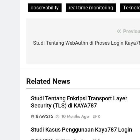
observability
real-time monitoring
Teknolo
Previou
Post
navigation
Studi Tentang WebAuthn di Proses Login Kaya7
Related News
Studi Tentang Enkripsi Transport Layer
Security (TLS) di KAYA787
87e9215
10 Months Ago
0
Studi Kasus Penggunaan Kaya787 Login