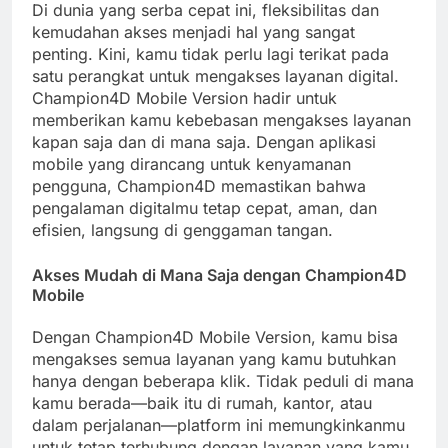
Di dunia yang serba cepat ini, fleksibilitas dan
kemudahan akses menjadi hal yang sangat
penting. Kini, kamu tidak perlu lagi terikat pada
satu perangkat untuk mengakses layanan digital.
Champion4D Mobile Version hadir untuk
memberikan kamu kebebasan mengakses layanan
kapan saja dan di mana saja. Dengan aplikasi
mobile yang dirancang untuk kenyamanan
pengguna, Champion4D memastikan bahwa
pengalaman digitalmu tetap cepat, aman, dan
efisien, langsung di genggaman tangan.
Akses Mudah di Mana Saja dengan Champion4D
Mobile
Dengan Champion4D Mobile Version, kamu bisa
mengakses semua layanan yang kamu butuhkan
hanya dengan beberapa klik. Tidak peduli di mana
kamu berada—baik itu di rumah, kantor, atau
dalam perjalanan—platform ini memungkinkanmu
untuk tetap terhubung dengan layanan yang kamu