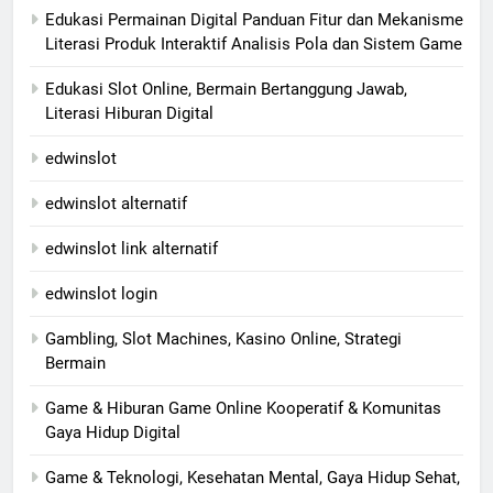
Edukasi Permainan Digital Panduan Fitur dan Mekanisme
Literasi Produk Interaktif Analisis Pola dan Sistem Game
Edukasi Slot Online, Bermain Bertanggung Jawab,
Literasi Hiburan Digital
edwinslot
edwinslot alternatif
edwinslot link alternatif
edwinslot login
Gambling, Slot Machines, Kasino Online, Strategi
Bermain
Game & Hiburan Game Online Kooperatif & Komunitas
Gaya Hidup Digital
Game & Teknologi, Kesehatan Mental, Gaya Hidup Sehat,