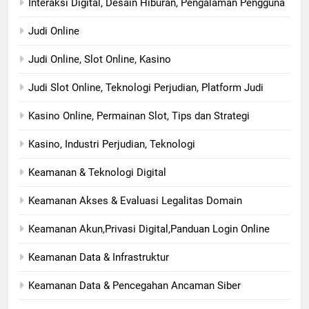
Interaksi Digital, Desain Hiburan, Pengalaman Pengguna
Judi Online
Judi Online, Slot Online, Kasino
Judi Slot Online, Teknologi Perjudian, Platform Judi
Kasino Online, Permainan Slot, Tips dan Strategi
Kasino, Industri Perjudian, Teknologi
Keamanan & Teknologi Digital
Keamanan Akses & Evaluasi Legalitas Domain
Keamanan Akun,Privasi Digital,Panduan Login Online
Keamanan Data & Infrastruktur
Keamanan Data & Pencegahan Ancaman Siber