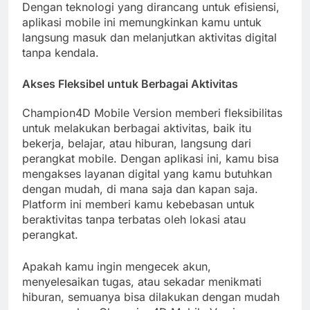
Dengan teknologi yang dirancang untuk efisiensi,
aplikasi mobile ini memungkinkan kamu untuk
langsung masuk dan melanjutkan aktivitas digital
tanpa kendala.
Akses Fleksibel untuk Berbagai Aktivitas
Champion4D Mobile Version memberi fleksibilitas
untuk melakukan berbagai aktivitas, baik itu
bekerja, belajar, atau hiburan, langsung dari
perangkat mobile. Dengan aplikasi ini, kamu bisa
mengakses layanan digital yang kamu butuhkan
dengan mudah, di mana saja dan kapan saja.
Platform ini memberi kamu kebebasan untuk
beraktivitas tanpa terbatas oleh lokasi atau
perangkat.
Apakah kamu ingin mengecek akun,
menyelesaikan tugas, atau sekadar menikmati
hiburan, semuanya bisa dilakukan dengan mudah