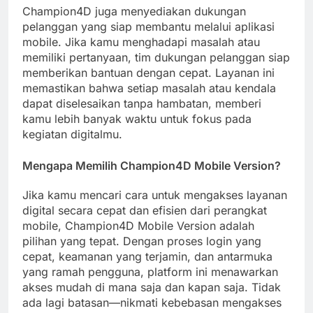
Champion4D juga menyediakan dukungan
pelanggan yang siap membantu melalui aplikasi
mobile. Jika kamu menghadapi masalah atau
memiliki pertanyaan, tim dukungan pelanggan siap
memberikan bantuan dengan cepat. Layanan ini
memastikan bahwa setiap masalah atau kendala
dapat diselesaikan tanpa hambatan, memberi
kamu lebih banyak waktu untuk fokus pada
kegiatan digitalmu.
Mengapa Memilih Champion4D Mobile Version?
Jika kamu mencari cara untuk mengakses layanan
digital secara cepat dan efisien dari perangkat
mobile, Champion4D Mobile Version adalah
pilihan yang tepat. Dengan proses login yang
cepat, keamanan yang terjamin, dan antarmuka
yang ramah pengguna, platform ini menawarkan
akses mudah di mana saja dan kapan saja. Tidak
ada lagi batasan—nikmati kebebasan mengakses