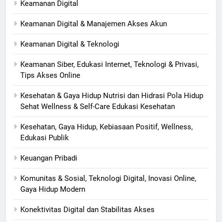
Keamanan Digital
Keamanan Digital & Manajemen Akses Akun
Keamanan Digital & Teknologi
Keamanan Siber, Edukasi Internet, Teknologi & Privasi,
Tips Akses Online
Kesehatan & Gaya Hidup Nutrisi dan Hidrasi Pola Hidup
Sehat Wellness & Self-Care Edukasi Kesehatan
Kesehatan, Gaya Hidup, Kebiasaan Positif, Wellness,
Edukasi Publik
Keuangan Pribadi
Komunitas & Sosial, Teknologi Digital, Inovasi Online,
Gaya Hidup Modern
Konektivitas Digital dan Stabilitas Akses