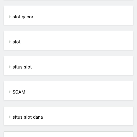
slot gacor
slot
situs slot
SCAM
situs slot dana