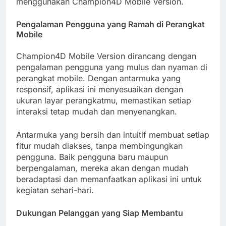
menggunakan Champion4D Mobile Version.
Pengalaman Pengguna yang Ramah di Perangkat
Mobile
Champion4D Mobile Version dirancang dengan
pengalaman pengguna yang mulus dan nyaman di
perangkat mobile. Dengan antarmuka yang
responsif, aplikasi ini menyesuaikan dengan
ukuran layar perangkatmu, memastikan setiap
interaksi tetap mudah dan menyenangkan.
Antarmuka yang bersih dan intuitif membuat setiap
fitur mudah diakses, tanpa membingungkan
pengguna. Baik pengguna baru maupun
berpengalaman, mereka akan dengan mudah
beradaptasi dan memanfaatkan aplikasi ini untuk
kegiatan sehari-hari.
Dukungan Pelanggan yang Siap Membantu