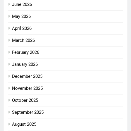
June 2026
May 2026
April 2026
March 2026
February 2026
January 2026
December 2025
November 2025
October 2025
September 2025
August 2025