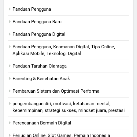
Panduan Pengguna
Panduan Pengguna Baru
Panduan Pengguna Digital
Panduan Pengguna, Keamanan Digital, Tips Online,
Aplikasi Mobile, Teknologi Digital
Panduan Taruhan Olahraga
Parenting & Kesehatan Anak
Pembaruan Sistem dan Optimasi Performa
pengembangan diri, motivasi, ketahanan mental,
kepemimpinan, strategi sukses, mindset juara, prestasi
Perencanaan Bermain Digital
Perjudian Online, Slot Games, Pemain Indonesia