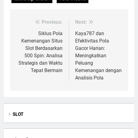
Previous:
Next:
Post
navigation
Siklus Pola
Kaya787 dan
Kemenangan Situs
Efektivitas Pola
Slot Berdasarkan
Gacor Harian:
500 Spin: Analisa
Meningkatkan
Strategis dan Waktu
Peluang
Tepat Bermain
Kemenangan dengan
Analisis Pola
SLOT