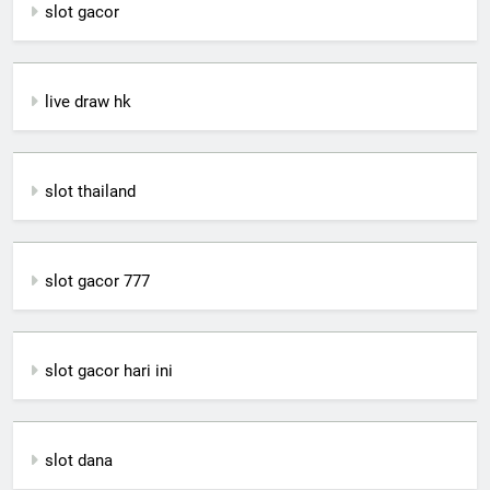
slot gacor
live draw hk
slot thailand
slot gacor 777
slot gacor hari ini
slot dana