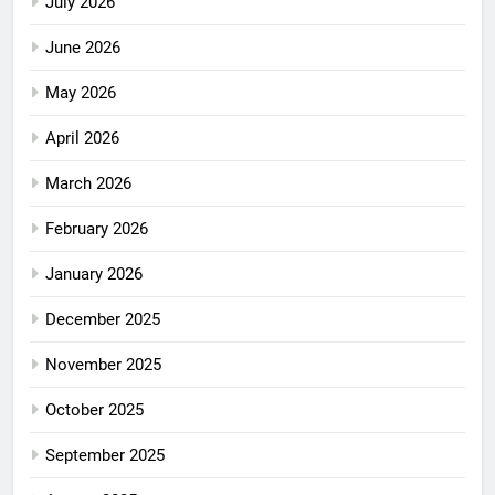
July 2026
June 2026
May 2026
April 2026
March 2026
February 2026
January 2026
December 2025
November 2025
October 2025
September 2025