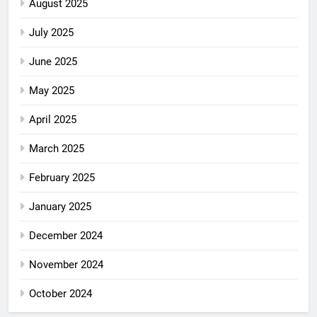
August 2025
July 2025
June 2025
May 2025
April 2025
March 2025
February 2025
January 2025
December 2024
November 2024
October 2024