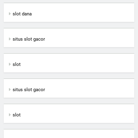
slot dana
situs slot gacor
slot
situs slot gacor
slot