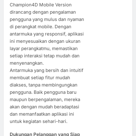
Champion4D Mobile Version
dirancang dengan pengalaman
pengguna yang mulus dan nyaman
di perangkat mobile. Dengan
antarmuka yang responsif, aplikasi
ini menyesuaikan dengan ukuran
layar perangkatmu, memastikan
setiap interaksi tetap mudah dan
menyenangkan.
Antarmuka yang bersih dan intuitif
membuat setiap fitur mudah
diakses, tanpa membingungkan
pengguna. Baik pengguna baru
maupun berpengalaman, mereka
akan dengan mudah beradaptasi
dan memanfaatkan aplikasi ini
untuk kegiatan sehari-hari.
Dukungan Pelanggan yang Siap