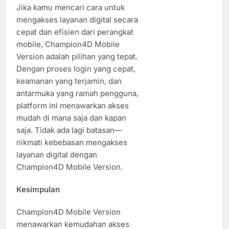
Jika kamu mencari cara untuk
mengakses layanan digital secara
cepat dan efisien dari perangkat
mobile, Champion4D Mobile
Version adalah pilihan yang tepat.
Dengan proses login yang cepat,
keamanan yang terjamin, dan
antarmuka yang ramah pengguna,
platform ini menawarkan akses
mudah di mana saja dan kapan
saja. Tidak ada lagi batasan—
nikmati kebebasan mengakses
layanan digital dengan
Champion4D Mobile Version.
Kesimpulan
Champion4D Mobile Version
menawarkan kemudahan akses