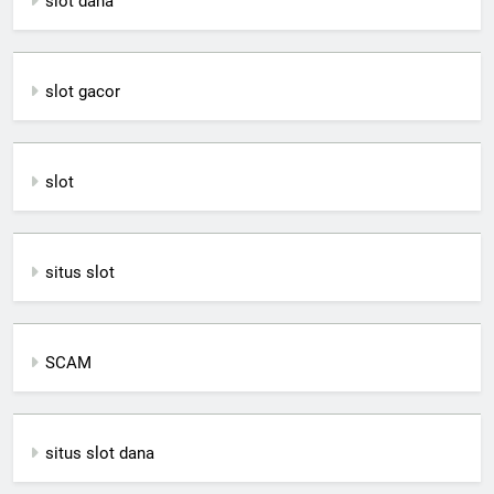
slot dana
slot gacor
slot
situs slot
SCAM
situs slot dana