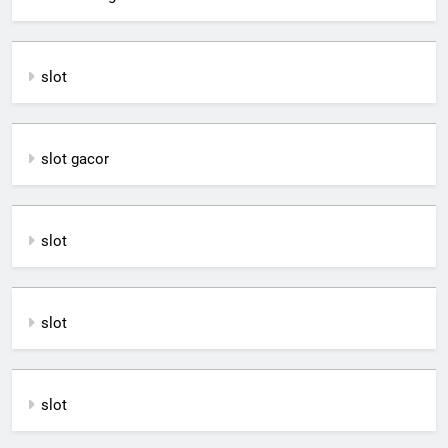
slot
slot gacor
slot
slot
slot