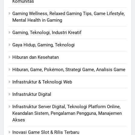
Komunitas
Gaming Wellness, Relaxed Gaming Tips, Game Lifestyle,
Mental Health in Gaming
Gaming, Teknologi, Industri Kreatif
Gaya Hidup, Gaming, Teknologi
Hiburan dan Kesehatan
Hiburan, Game, Pokémon, Strategi Game, Analisis Game
Infrastruktur & Teknologi Web
Infrastruktur Digital
Infrastruktur Server Digital, Teknologi Platform Online,
Keandalan Sistem, Pengalaman Pengguna, Manajemen
Akses
Inovasi Game Slot & Rilis Terbaru