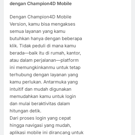
dengan Champion4D Mobile
Dengan Champion4D Mobile
Version, kamu bisa mengakses
semua layanan yang kamu
butuhkan hanya dengan beberapa
klik. Tidak peduli di mana kamu
berada—baik itu di rumah, kantor,
atau dalam perjalanan—platform
ini memungkinkanmu untuk tetap
terhubung dengan layanan yang
kamu perlukan. Antarmuka yang
intuitif dan mudah digunakan
memudahkan kamu untuk login
dan mulai beraktivitas dalam
hitungan detik.
Dari proses login yang cepat
hingga navigasi yang mudah,
aplikasi mobile ini dirancang untuk