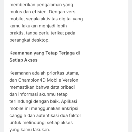
memberikan pengalaman yang
mulus dan efisien. Dengan versi
mobile, segala aktivitas digital yang
kamu lakukan menjadi lebih
praktis, tanpa perlu terikat pada
perangkat desktop.
Keamanan yang Tetap Terjaga di
Setiap Akses
Keamanan adalah prioritas utama,
dan Champion4D Mobile Version
memastikan bahwa data pribadi
dan informasi akunmu tetap
terlindungi dengan baik. Aplikasi
mobile ini menggunakan enkripsi
canggih dan autentikasi dua faktor
untuk melindungi setiap akses
yang kamu lakukan.