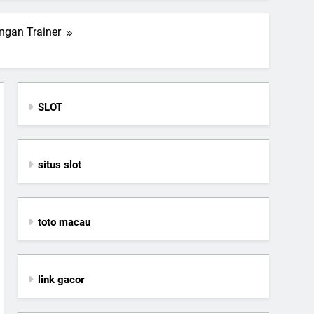
ngan Trainer
SLOT
situs slot
toto macau
link gacor