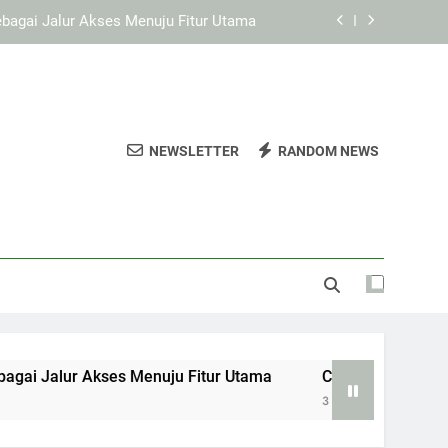
bagai Jalur Akses Menuju Fitur Utama
bagai Jalur Akses Menuju Fitur Utama
arsa saat Menggunakan KAYA787 Login
NEWSLETTER
RANDOM NEWS
agai Jalur Akses Menuju Fitur Utama
bagai Jalur Akses Menuju Fitur Utama
 Di Yarini Negitim Izirvesi.
bagai Jalur Akses Menuju Fitur Utama
arsa saat Menggunakan KAYA787 Login
Akses Menuju Fitur Utama
Cara Mengatasi Sesi Akun K
3 Weeks Ago