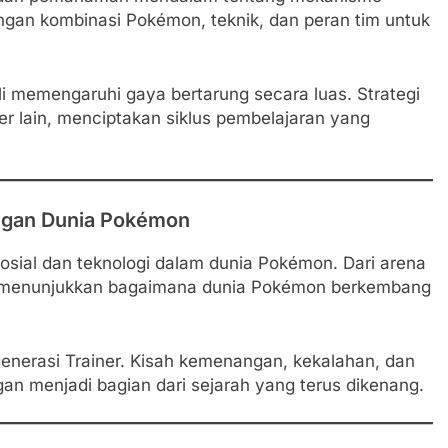
ngan kombinasi Pokémon, teknik, dan peran tim untuk
li memengaruhi gaya bertarung secara luas. Strategi
ner lain, menciptakan siklus pembelajaran yang
ngan Dunia Pokémon
sial dan teknologi dalam dunia Pokémon. Dari arena
n menunjukkan bagaimana dunia Pokémon berkembang
nerasi Trainer. Kisah kemenangan, kekalahan, dan
gan menjadi bagian dari sejarah yang terus dikenang.