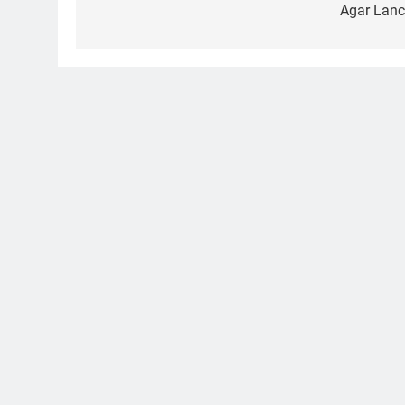
Agar Lanc