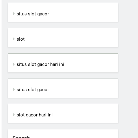
situs slot gacor
slot
situs slot gacor hari ini
situs slot gacor
slot gacor hari ini