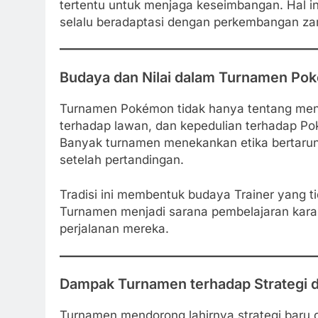
tertentu untuk menjaga keseimbangan. Hal 
selalu beradaptasi dengan perkembangan z
Budaya dan Nilai dalam Turnamen Po
Turnamen Pokémon tidak hanya tentang menang
terhadap lawan, dan kepedulian terhadap Pok
Banyak turnamen menekankan etika bertarun
setelah pertandingan.
Tradisi ini membentuk budaya Trainer yang ti
Turnamen menjadi sarana pembelajaran karak
perjalanan mereka.
Dampak Turnamen terhadap Strategi d
Turnamen mendorong lahirnya strategi bar