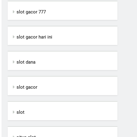
slot gacor 777
slot gacor hari ini
slot dana
slot gacor
slot