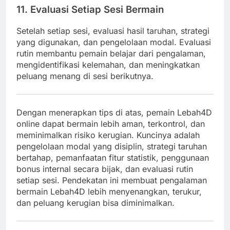
11. Evaluasi Setiap Sesi Bermain
Setelah setiap sesi, evaluasi hasil taruhan, strategi
yang digunakan, dan pengelolaan modal. Evaluasi
rutin membantu pemain belajar dari pengalaman,
mengidentifikasi kelemahan, dan meningkatkan
peluang menang di sesi berikutnya.
Dengan menerapkan tips di atas, pemain Lebah4D
online dapat bermain lebih aman, terkontrol, dan
meminimalkan risiko kerugian. Kuncinya adalah
pengelolaan modal yang disiplin, strategi taruhan
bertahap, pemanfaatan fitur statistik, penggunaan
bonus internal secara bijak, dan evaluasi rutin
setiap sesi. Pendekatan ini membuat pengalaman
bermain Lebah4D lebih menyenangkan, terukur,
dan peluang kerugian bisa diminimalkan.