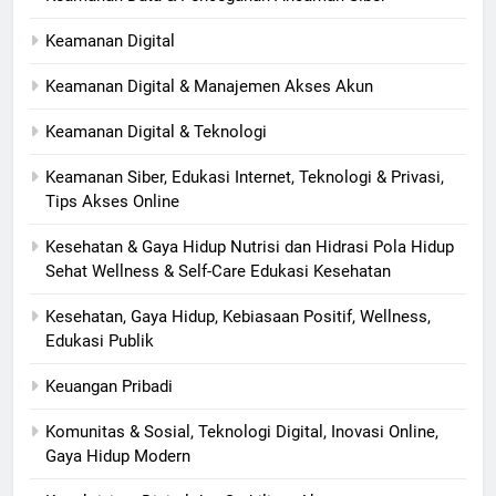
Keamanan Digital
Keamanan Digital & Manajemen Akses Akun
Keamanan Digital & Teknologi
Keamanan Siber, Edukasi Internet, Teknologi & Privasi,
Tips Akses Online
Kesehatan & Gaya Hidup Nutrisi dan Hidrasi Pola Hidup
Sehat Wellness & Self-Care Edukasi Kesehatan
Kesehatan, Gaya Hidup, Kebiasaan Positif, Wellness,
Edukasi Publik
Keuangan Pribadi
Komunitas & Sosial, Teknologi Digital, Inovasi Online,
Gaya Hidup Modern