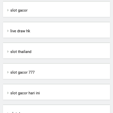
slot gacor
live draw hk
slot thailand
slot gacor 777
slot gacor hari ini