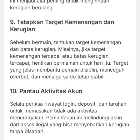
ini menjadi alat penting untuk menghindari
kerugian berulang.
9. Tetapkan Target Kemenangan dan
Kerugian
Sebelum bermain, tentukan target kemenangan
dan batas kerugian. Misalnya, jika target
kemenangan tercapai atau batas kerugian
tercapai, hentikan permainan untuk hari itu. Target
yang jelas membantu pemain disiplin, mencegah
overbet, dan menjaga saldo tetap stabil.
10. Pantau Aktivitas Akun
Selalu periksa riwayat login, deposit, dan taruhan
untuk memastikan tidak ada aktivitas
mencurigakan. Pemantauan ini melindungi akun
dari akses ilegal yang bisa menyebabkan kerugian
tanpa disadari.