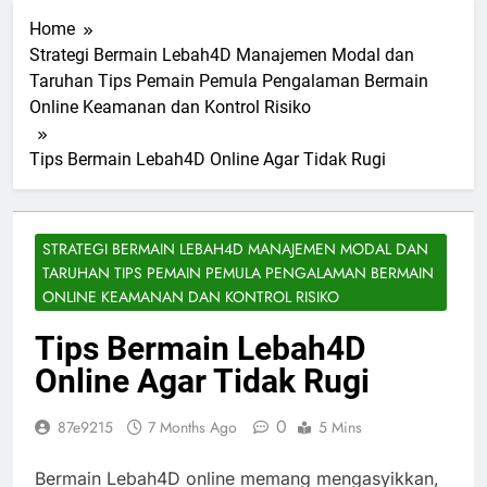
Home
Strategi Bermain Lebah4D Manajemen Modal dan
Taruhan Tips Pemain Pemula Pengalaman Bermain
Online Keamanan dan Kontrol Risiko
Tips Bermain Lebah4D Online Agar Tidak Rugi
STRATEGI BERMAIN LEBAH4D MANAJEMEN MODAL DAN
TARUHAN TIPS PEMAIN PEMULA PENGALAMAN BERMAIN
ONLINE KEAMANAN DAN KONTROL RISIKO
Tips Bermain Lebah4D
Online Agar Tidak Rugi
0
87e9215
7 Months Ago
5 Mins
Bermain Lebah4D online memang mengasyikkan,