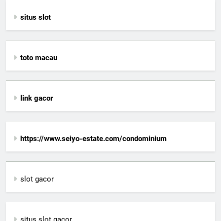
situs slot
toto macau
link gacor
https://www.seiyo-estate.com/condominium
slot gacor
situs slot gacor