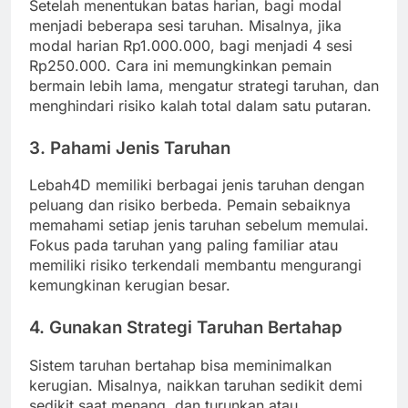
Setelah menentukan batas harian, bagi modal
menjadi beberapa sesi taruhan. Misalnya, jika
modal harian Rp1.000.000, bagi menjadi 4 sesi
Rp250.000. Cara ini memungkinkan pemain
bermain lebih lama, mengatur strategi taruhan, dan
menghindari risiko kalah total dalam satu putaran.
3. Pahami Jenis Taruhan
Lebah4D memiliki berbagai jenis taruhan dengan
peluang dan risiko berbeda. Pemain sebaiknya
memahami setiap jenis taruhan sebelum memulai.
Fokus pada taruhan yang paling familiar atau
memiliki risiko terkendali membantu mengurangi
kemungkinan kerugian besar.
4. Gunakan Strategi Taruhan Bertahap
Sistem taruhan bertahap bisa meminimalkan
kerugian. Misalnya, naikkan taruhan sedikit demi
sedikit saat menang, dan turunkan atau