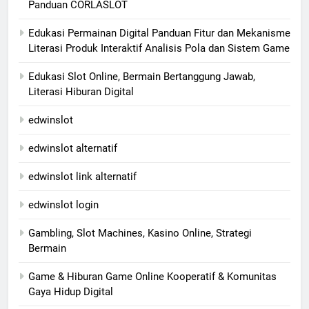
Panduan CORLASLOT
Edukasi Permainan Digital Panduan Fitur dan Mekanisme
Literasi Produk Interaktif Analisis Pola dan Sistem Game
Edukasi Slot Online, Bermain Bertanggung Jawab,
Literasi Hiburan Digital
edwinslot
edwinslot alternatif
edwinslot link alternatif
edwinslot login
Gambling, Slot Machines, Kasino Online, Strategi
Bermain
Game & Hiburan Game Online Kooperatif & Komunitas
Gaya Hidup Digital