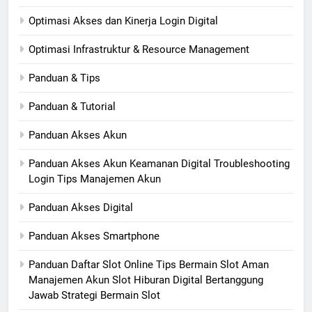
Optimasi Akses dan Kinerja Login Digital
Optimasi Infrastruktur & Resource Management
Panduan & Tips
Panduan & Tutorial
Panduan Akses Akun
Panduan Akses Akun Keamanan Digital Troubleshooting
Login Tips Manajemen Akun
Panduan Akses Digital
Panduan Akses Smartphone
Panduan Daftar Slot Online Tips Bermain Slot Aman
Manajemen Akun Slot Hiburan Digital Bertanggung
Jawab Strategi Bermain Slot