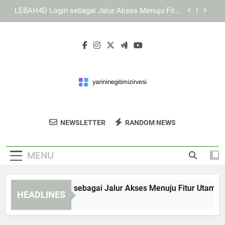
Skip
Login KAYA787 sebagai Jalur Akses Menuju Fitur
to
Utama
content
Cara Mengatasi Sesi Akun Kedaluwarsa saat
Menggunakan KAYA787 Login
EDWINSLOT Login sebagai Jalur Akses Menuju
Fitur Utama
LEBAH4D Login sebagai Jalur Akses Menuju Fitur
Utama
Login KAYA787 sebagai Jalur Akses Menuju Fitur
Utama
Yarin Inegitim
Dapatkan Pelatihan Profesional Dan
Cara Mengatasi Sesi Akun Kedaluwarsa saat
NEWSLETTER
RANDOM NEWS
Zirvesi
Menggunakan KAYA787 Login
Workshop Yang Mendukung Karier Anda Di
Yarini Negitim Izirvesi.
MENU
WINSLOT Login sebagai Jalur Akses Menuju Fitur Utama
HEADLINES
Weeks Ago