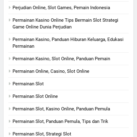
Perjudian Online, Slot Games, Pemain Indonesia
Permainan Kasino Online Tips Bermain Slot Strategi
Game Online Dunia Perjudian
Permainan Kasino, Panduan Hiburan Keluarga, Edukasi
Permainan
Permainan Kasino, Slot Online, Panduan Pemain
Permainan Online, Casino, Slot Online
Permainan Slot
Permainan Slot Online
Permainan Slot, Kasino Online, Panduan Pemula
Permainan Slot, Panduan Pemula, Tips dan Trik
Permainan Slot, Strategi Slot