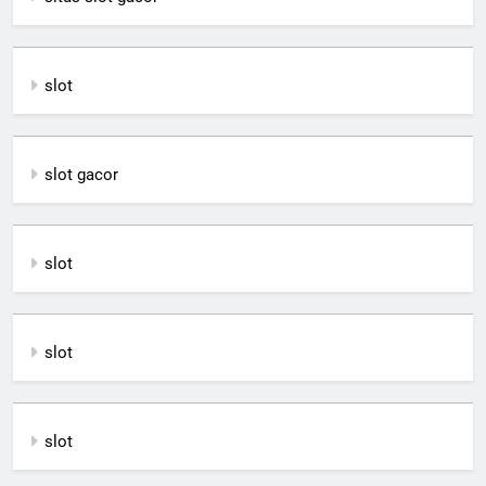
slot
slot gacor
slot
slot
slot