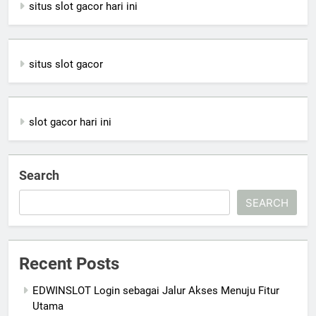
situs slot gacor hari ini
situs slot gacor
slot gacor hari ini
Search
SEARCH
Recent Posts
EDWINSLOT Login sebagai Jalur Akses Menuju Fitur
Utama