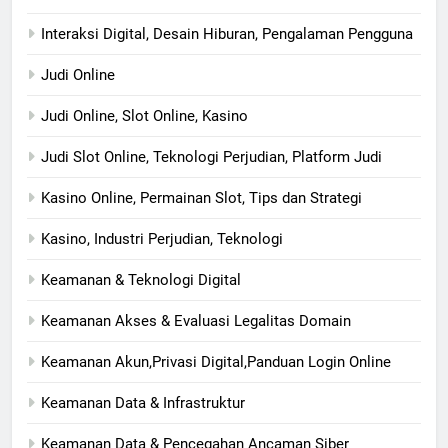
Interaksi Digital, Desain Hiburan, Pengalaman Pengguna
Judi Online
Judi Online, Slot Online, Kasino
Judi Slot Online, Teknologi Perjudian, Platform Judi
Kasino Online, Permainan Slot, Tips dan Strategi
Kasino, Industri Perjudian, Teknologi
Keamanan & Teknologi Digital
Keamanan Akses & Evaluasi Legalitas Domain
Keamanan Akun,Privasi Digital,Panduan Login Online
Keamanan Data & Infrastruktur
Keamanan Data & Pencegahan Ancaman Siber