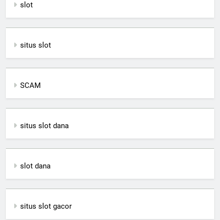
slot
situs slot
SCAM
situs slot dana
slot dana
situs slot gacor