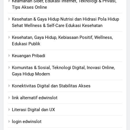
Keamanan Siber, Edukasi Internet, Teknologi & Privasi,
Tips Akses Online
Kesehatan & Gaya Hidup Nutrisi dan Hidrasi Pola Hidup
Sehat Wellness & Self-Care Edukasi Kesehatan
Kesehatan, Gaya Hidup, Kebiasaan Positif, Wellness,
Edukasi Publik
Keuangan Pribadi
Komunitas & Sosial, Teknologi Digital, Inovasi Online,
Gaya Hidup Modern
Konektivitas Digital dan Stabilitas Akses
link alternatif edwinslot
Literasi Digital dan UX
login edwinslot