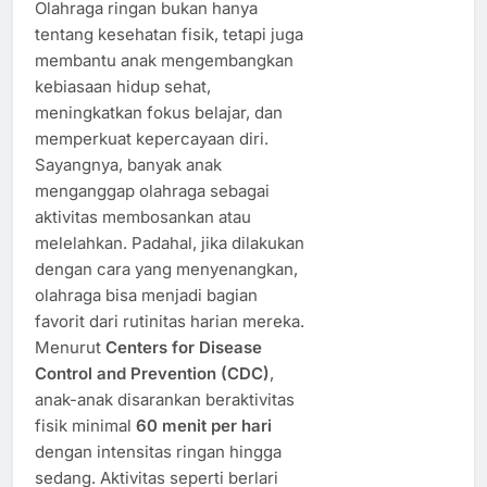
Olahraga ringan bukan hanya
tentang kesehatan fisik, tetapi juga
membantu anak mengembangkan
kebiasaan hidup sehat,
meningkatkan fokus belajar, dan
memperkuat kepercayaan diri.
Sayangnya, banyak anak
menganggap olahraga sebagai
aktivitas membosankan atau
melelahkan. Padahal, jika dilakukan
dengan cara yang menyenangkan,
olahraga bisa menjadi bagian
favorit dari rutinitas harian mereka.
Menurut
Centers for Disease
Control and Prevention (CDC)
,
anak-anak disarankan beraktivitas
fisik minimal
60 menit per hari
dengan intensitas ringan hingga
sedang. Aktivitas seperti berlari