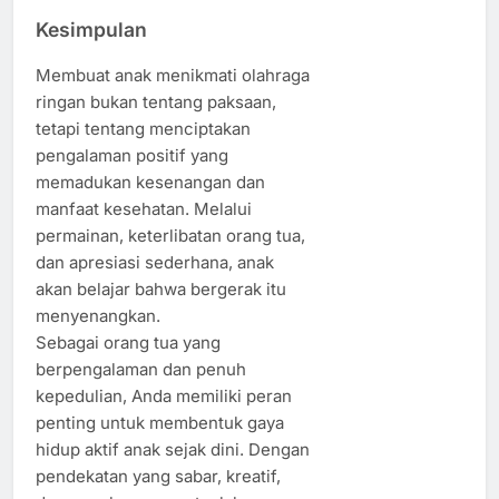
Kesimpulan
Membuat anak menikmati olahraga
ringan bukan tentang paksaan,
tetapi tentang menciptakan
pengalaman positif yang
memadukan kesenangan dan
manfaat kesehatan. Melalui
permainan, keterlibatan orang tua,
dan apresiasi sederhana, anak
akan belajar bahwa bergerak itu
menyenangkan.
Sebagai orang tua yang
berpengalaman dan penuh
kepedulian, Anda memiliki peran
penting untuk membentuk gaya
hidup aktif anak sejak dini. Dengan
pendekatan yang sabar, kreatif,