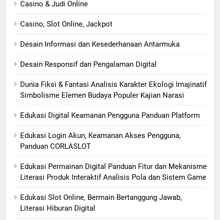
Casino & Judi Online
Casino, Slot Online, Jackpot
Desain Informasi dan Kesederhanaan Antarmuka
Desain Responsif dan Pengalaman Digital
Dunia Fiksi & Fantasi Analisis Karakter Ekologi Imajinatif
Simbolisme Elemen Budaya Populer Kajian Narasi
Edukasi Digital Keamanan Pengguna Panduan Platform
Edukasi Login Akun, Keamanan Akses Pengguna,
Panduan CORLASLOT
Edukasi Permainan Digital Panduan Fitur dan Mekanisme
Literasi Produk Interaktif Analisis Pola dan Sistem Game
Edukasi Slot Online, Bermain Bertanggung Jawab,
Literasi Hiburan Digital