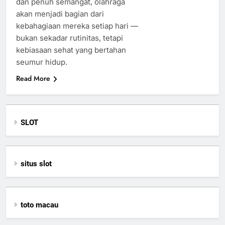
dan penuh semangat, olahraga
akan menjadi bagian dari
kebahagiaan mereka setiap hari —
bukan sekadar rutinitas, tetapi
kebiasaan sehat yang bertahan
seumur hidup.
Read More
SLOT
situs slot
toto macau