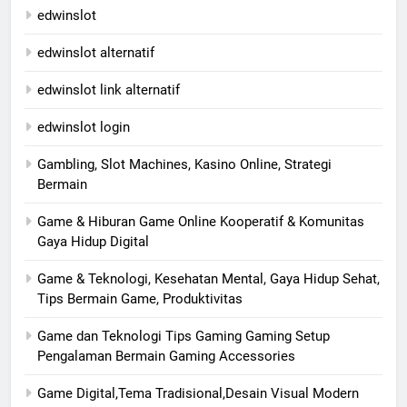
edwinslot
edwinslot alternatif
edwinslot link alternatif
edwinslot login
Gambling, Slot Machines, Kasino Online, Strategi
Bermain
Game & Hiburan Game Online Kooperatif & Komunitas
Gaya Hidup Digital
Game & Teknologi, Kesehatan Mental, Gaya Hidup Sehat,
Tips Bermain Game, Produktivitas
Game dan Teknologi Tips Gaming Gaming Setup
Pengalaman Bermain Gaming Accessories
Game Digital,Tema Tradisional,Desain Visual Modern