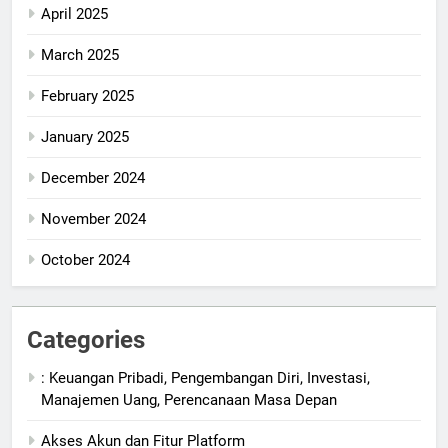
April 2025
March 2025
February 2025
January 2025
December 2024
November 2024
October 2024
Categories
: Keuangan Pribadi, Pengembangan Diri, Investasi,
Manajemen Uang, Perencanaan Masa Depan
Akses Akun dan Fitur Platform