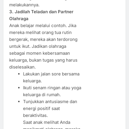
melakukannya.
3. Jadilah Teladan dan Partner
Olahraga
Anak belajar melalui contoh. Jika
mereka melihat orang tua rutin
bergerak, mereka akan terdorong
untuk ikut. Jadikan olahraga
sebagai momen kebersamaan
keluarga, bukan tugas yang harus
diselesaikan.
Lakukan jalan sore bersama
keluarga.
Ikuti senam ringan atau yoga
keluarga di rumah.
Tunjukkan antusiasme dan
energi positif saat
beraktivitas.
Saat anak melihat Anda