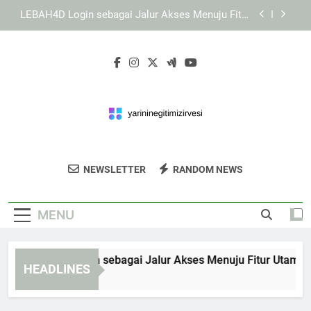
Skip
Login KAYA787 sebagai Jalur Akses Menuju Fitur
to
Utama
content
Cara Mengatasi Sesi Akun Kedaluwarsa saat
Menggunakan KAYA787 Login
EDWINSLOT Login sebagai Jalur Akses Menuju
Fitur Utama
LEBAH4D Login sebagai Jalur Akses Menuju Fitur
Utama
Login KAYA787 sebagai Jalur Akses Menuju Fitur
Utama
Yarin Inegitim
Dapatkan Pelatihan Profesional Dan
Cara Mengatasi Sesi Akun Kedaluwarsa saat
NEWSLETTER
RANDOM NEWS
Zirvesi
Menggunakan KAYA787 Login
Workshop Yang Mendukung Karier Anda Di
Yarini Negitim Izirvesi.
MENU
DWINSLOT Login sebagai Jalur Akses Menuju Fitur Utama
HEADLINES
Weeks Ago