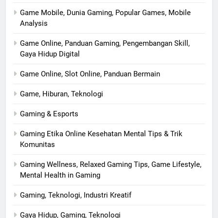
Game Mobile, Dunia Gaming, Popular Games, Mobile
Analysis
Game Online, Panduan Gaming, Pengembangan Skill,
Gaya Hidup Digital
Game Online, Slot Online, Panduan Bermain
Game, Hiburan, Teknologi
Gaming & Esports
Gaming Etika Online Kesehatan Mental Tips & Trik
Komunitas
Gaming Wellness, Relaxed Gaming Tips, Game Lifestyle,
Mental Health in Gaming
Gaming, Teknologi, Industri Kreatif
Gaya Hidup, Gaming, Teknologi