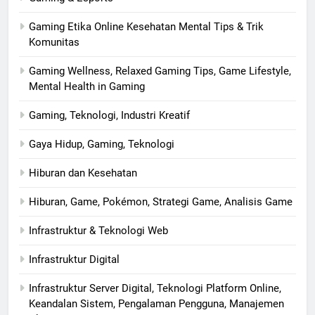
Gaming Etika Online Kesehatan Mental Tips & Trik
Komunitas
Gaming Wellness, Relaxed Gaming Tips, Game Lifestyle,
Mental Health in Gaming
Gaming, Teknologi, Industri Kreatif
Gaya Hidup, Gaming, Teknologi
Hiburan dan Kesehatan
Hiburan, Game, Pokémon, Strategi Game, Analisis Game
Infrastruktur & Teknologi Web
Infrastruktur Digital
Infrastruktur Server Digital, Teknologi Platform Online,
Keandalan Sistem, Pengalaman Pengguna, Manajemen