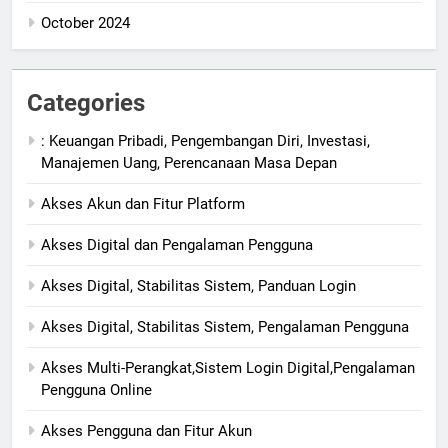
October 2024
Categories
: Keuangan Pribadi, Pengembangan Diri, Investasi,
Manajemen Uang, Perencanaan Masa Depan
Akses Akun dan Fitur Platform
Akses Digital dan Pengalaman Pengguna
Akses Digital, Stabilitas Sistem, Panduan Login
Akses Digital, Stabilitas Sistem, Pengalaman Pengguna
Akses Multi-Perangkat,Sistem Login Digital,Pengalaman
Pengguna Online
Akses Pengguna dan Fitur Akun