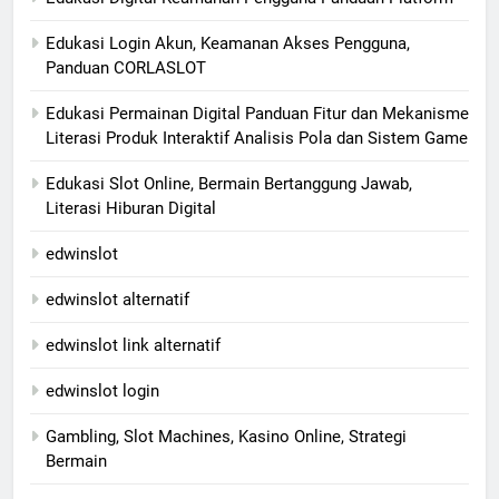
Edukasi Login Akun, Keamanan Akses Pengguna,
Panduan CORLASLOT
Edukasi Permainan Digital Panduan Fitur dan Mekanisme
Literasi Produk Interaktif Analisis Pola dan Sistem Game
Edukasi Slot Online, Bermain Bertanggung Jawab,
Literasi Hiburan Digital
edwinslot
edwinslot alternatif
edwinslot link alternatif
edwinslot login
Gambling, Slot Machines, Kasino Online, Strategi
Bermain