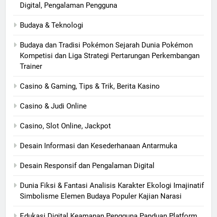
Digital, Pengalaman Pengguna
Budaya & Teknologi
Budaya dan Tradisi Pokémon Sejarah Dunia Pokémon
Kompetisi dan Liga Strategi Pertarungan Perkembangan
Trainer
Casino & Gaming, Tips & Trik, Berita Kasino
Casino & Judi Online
Casino, Slot Online, Jackpot
Desain Informasi dan Kesederhanaan Antarmuka
Desain Responsif dan Pengalaman Digital
Dunia Fiksi & Fantasi Analisis Karakter Ekologi Imajinatif
Simbolisme Elemen Budaya Populer Kajian Narasi
Edukasi Digital Keamanan Pengguna Panduan Platform