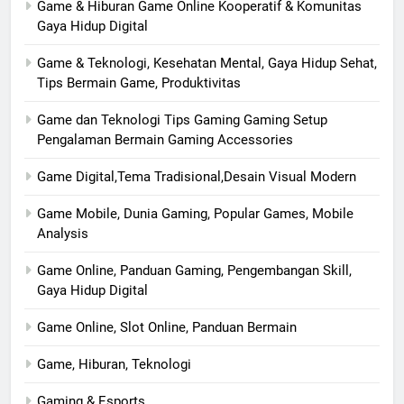
Game & Hiburan Game Online Kooperatif & Komunitas
Gaya Hidup Digital
Game & Teknologi, Kesehatan Mental, Gaya Hidup Sehat,
Tips Bermain Game, Produktivitas
Game dan Teknologi Tips Gaming Gaming Setup
Pengalaman Bermain Gaming Accessories
Game Digital,Tema Tradisional,Desain Visual Modern
Game Mobile, Dunia Gaming, Popular Games, Mobile
Analysis
Game Online, Panduan Gaming, Pengembangan Skill,
Gaya Hidup Digital
Game Online, Slot Online, Panduan Bermain
Game, Hiburan, Teknologi
Gaming & Esports