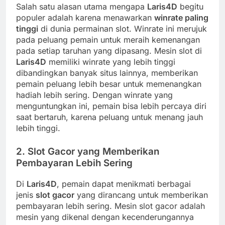
Salah satu alasan utama mengapa
Laris4D
begitu
populer adalah karena menawarkan
winrate paling
tinggi
di dunia permainan slot. Winrate ini merujuk
pada peluang pemain untuk meraih kemenangan
pada setiap taruhan yang dipasang. Mesin slot di
Laris4D
memiliki winrate yang lebih tinggi
dibandingkan banyak situs lainnya, memberikan
pemain peluang lebih besar untuk memenangkan
hadiah lebih sering. Dengan winrate yang
menguntungkan ini, pemain bisa lebih percaya diri
saat bertaruh, karena peluang untuk menang jauh
lebih tinggi.
2.
Slot Gacor yang Memberikan
Pembayaran Lebih Sering
Di
Laris4D
, pemain dapat menikmati berbagai
jenis
slot gacor
yang dirancang untuk memberikan
pembayaran lebih sering. Mesin slot gacor adalah
mesin yang dikenal dengan kecenderungannya