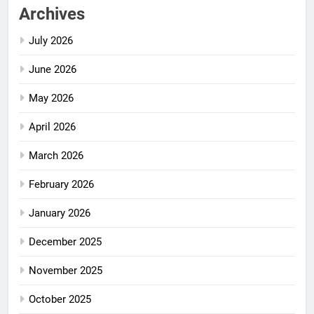
Archives
July 2026
June 2026
May 2026
April 2026
March 2026
February 2026
January 2026
December 2025
November 2025
October 2025