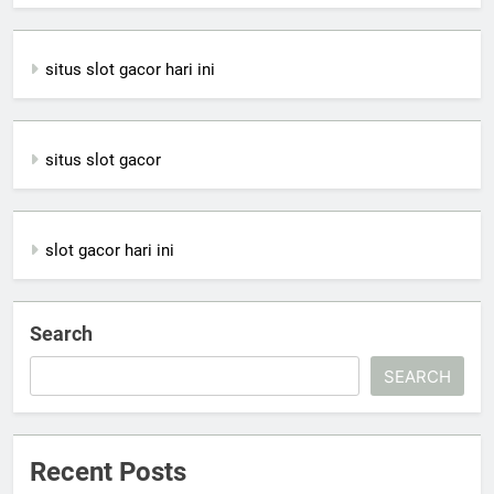
situs slot gacor hari ini
situs slot gacor
slot gacor hari ini
Search
SEARCH
Recent Posts