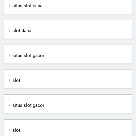
situs slot dana
slot dana
situs slot gacor
slot
situs slot gacor
slot