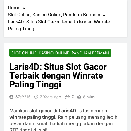
Home
Slot Online, Kasino Online, Panduan Bermain
Laris4D: Situs Slot Gacor Terbaik dengan Winrate
Paling Tinggi
SLOT ONLINE, KASINO ONLINE, PANDUAN BERMAIN
Laris4D: Situs Slot Gacor
Terbaik dengan Winrate
Paling Tinggi
0
87e9215
2 Years Ago
6 Mins
Mainkan
slot gacor
di
Laris4D
, situs dengan
winrate paling tinggi
. Raih peluang menang lebih
besar dan nikmati hadiah menggiurkan dengan
RTP tinggi di sini!