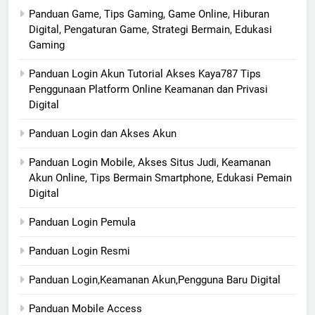
Panduan Game, Tips Gaming, Game Online, Hiburan
Digital, Pengaturan Game, Strategi Bermain, Edukasi
Gaming
Panduan Login Akun Tutorial Akses Kaya787 Tips
Penggunaan Platform Online Keamanan dan Privasi
Digital
Panduan Login dan Akses Akun
Panduan Login Mobile, Akses Situs Judi, Keamanan
Akun Online, Tips Bermain Smartphone, Edukasi Pemain
Digital
Panduan Login Pemula
Panduan Login Resmi
Panduan Login,Keamanan Akun,Pengguna Baru Digital
Panduan Mobile Access