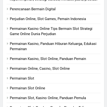
Perencanaan Bermain Digital
Perjudian Online, Slot Games, Pemain Indonesia
Permainan Kasino Online Tips Bermain Slot Strategi
Game Online Dunia Perjudian
Permainan Kasino, Panduan Hiburan Keluarga, Edukasi
Permainan
Permainan Kasino, Slot Online, Panduan Pemain
Permainan Online, Casino, Slot Online
Permainan Slot
Permainan Slot Online
Permainan Slot, Kasino Online, Panduan Pemula