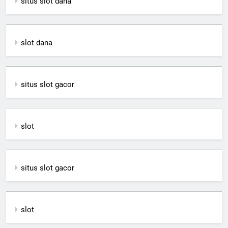
situs slot dana
slot dana
situs slot gacor
slot
situs slot gacor
slot