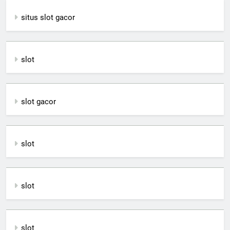
situs slot gacor
slot
slot gacor
slot
slot
slot