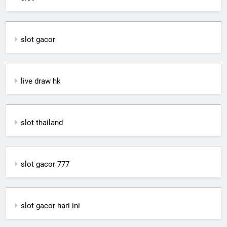
slot gacor
live draw hk
slot thailand
slot gacor 777
slot gacor hari ini