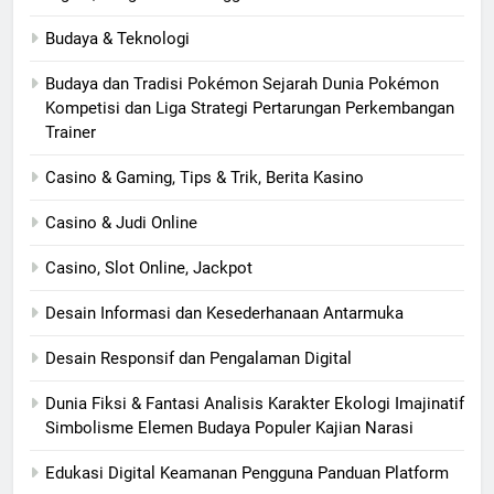
Budaya & Teknologi
Budaya dan Tradisi Pokémon Sejarah Dunia Pokémon
Kompetisi dan Liga Strategi Pertarungan Perkembangan
Trainer
Casino & Gaming, Tips & Trik, Berita Kasino
Casino & Judi Online
Casino, Slot Online, Jackpot
Desain Informasi dan Kesederhanaan Antarmuka
Desain Responsif dan Pengalaman Digital
Dunia Fiksi & Fantasi Analisis Karakter Ekologi Imajinatif
Simbolisme Elemen Budaya Populer Kajian Narasi
Edukasi Digital Keamanan Pengguna Panduan Platform