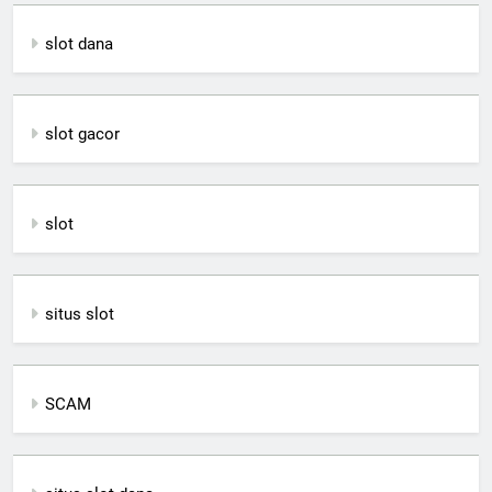
slot dana
slot gacor
slot
situs slot
SCAM