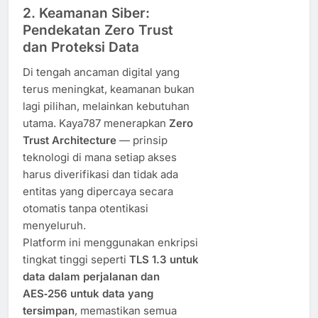
2. Keamanan Siber:
Pendekatan Zero Trust
dan Proteksi Data
Di tengah ancaman digital yang
terus meningkat, keamanan bukan
lagi pilihan, melainkan kebutuhan
utama. Kaya787 menerapkan
Zero
Trust Architecture
— prinsip
teknologi di mana setiap akses
harus diverifikasi dan tidak ada
entitas yang dipercaya secara
otomatis tanpa otentikasi
menyeluruh.
Platform ini menggunakan enkripsi
tingkat tinggi seperti
TLS 1.3 untuk
data dalam perjalanan dan
AES‑256 untuk data yang
tersimpan
, memastikan semua