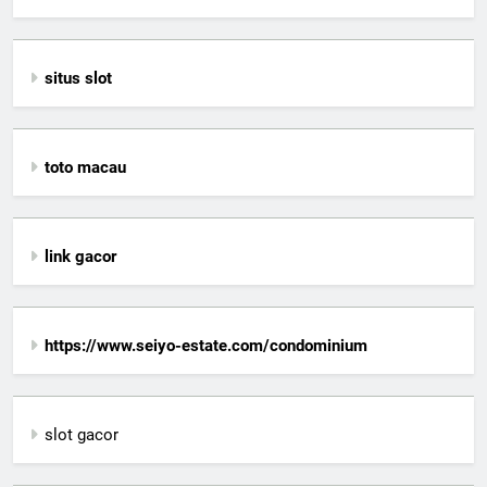
situs slot
toto macau
link gacor
https://www.seiyo-estate.com/condominium
slot gacor