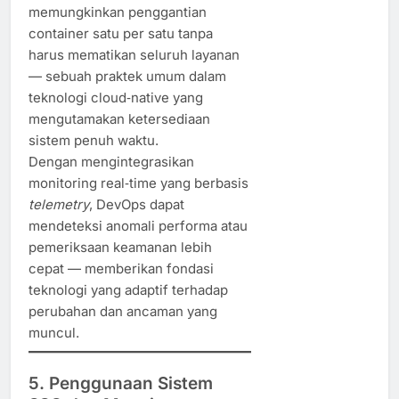
memungkinkan penggantian
container satu per satu tanpa
harus mematikan seluruh layanan
— sebuah praktek umum dalam
teknologi cloud‑native yang
mengutamakan ketersediaan
sistem penuh waktu.
Dengan mengintegrasikan
monitoring real‑time yang berbasis
telemetry
, DevOps dapat
mendeteksi anomali performa atau
pemeriksaan keamanan lebih
cepat — memberikan fondasi
teknologi yang adaptif terhadap
perubahan dan ancaman yang
muncul.
5. Penggunaan Sistem