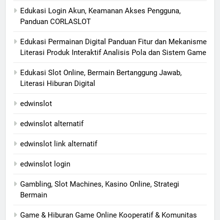
Edukasi Login Akun, Keamanan Akses Pengguna,
Panduan CORLASLOT
Edukasi Permainan Digital Panduan Fitur dan Mekanisme
Literasi Produk Interaktif Analisis Pola dan Sistem Game
Edukasi Slot Online, Bermain Bertanggung Jawab,
Literasi Hiburan Digital
edwinslot
edwinslot alternatif
edwinslot link alternatif
edwinslot login
Gambling, Slot Machines, Kasino Online, Strategi
Bermain
Game & Hiburan Game Online Kooperatif & Komunitas