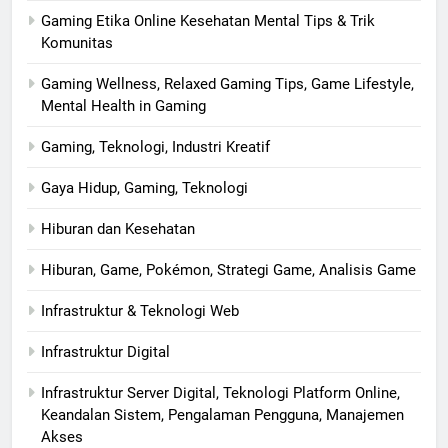
Gaming Etika Online Kesehatan Mental Tips & Trik
Komunitas
Gaming Wellness, Relaxed Gaming Tips, Game Lifestyle,
Mental Health in Gaming
Gaming, Teknologi, Industri Kreatif
Gaya Hidup, Gaming, Teknologi
Hiburan dan Kesehatan
Hiburan, Game, Pokémon, Strategi Game, Analisis Game
Infrastruktur & Teknologi Web
Infrastruktur Digital
Infrastruktur Server Digital, Teknologi Platform Online,
Keandalan Sistem, Pengalaman Pengguna, Manajemen
Akses