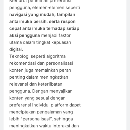
Menurut penelitian preferensi
pengguna, elemen‑elemen seperti
navigasi yang mudah, tampilan
antarmuka bersih, serta respon
cepat antarmuka terhadap setiap
aksi pengguna
menjadi faktor
utama dalam tingkat kepuasan
digital.
Teknologi seperti algoritma
rekomendasi dan personalisasi
konten juga memainkan peran
penting dalam meningkatkan
relevansi dan keterlibatan
pengguna. Dengan menyajikan
konten yang sesuai dengan
preferensi individu, platform dapat
menciptakan pengalaman yang
lebih “personalisasi”, sehingga
meningkatkan waktu interaksi dan