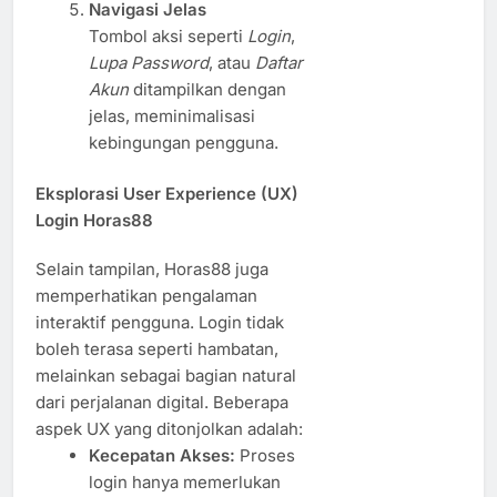
Navigasi Jelas
Tombol aksi seperti
Login
,
Lupa Password
, atau
Daftar
Akun
ditampilkan dengan
jelas, meminimalisasi
kebingungan pengguna.
Eksplorasi User Experience (UX)
Login Horas88
Selain tampilan, Horas88 juga
memperhatikan pengalaman
interaktif pengguna. Login tidak
boleh terasa seperti hambatan,
melainkan sebagai bagian natural
dari perjalanan digital. Beberapa
aspek UX yang ditonjolkan adalah:
Kecepatan Akses:
Proses
login hanya memerlukan