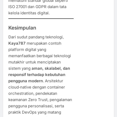
mematuhi standar global seperti
ISO 27001 dan GDPR dalam tata
kelola identitas digital.
Kesimpulan
Dari sudut pandang teknologi,
Kaya787
merupakan contoh
platform digital yang
memanfaatkan berbagai teknologi
mutakhir untuk menciptakan
sistem yang
aman, skalabel, dan
responsif terhadap kebutuhan
pengguna modern
. Arsitektur
cloud‑native dengan container
orchestration, pendekatan
keamanan Zero Trust, pengalaman
pengguna personalisasi, serta
praktik DevOps yang matang