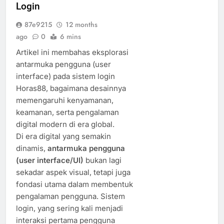
Login
87e9215
12 months
ago
0
6 mins
Artikel ini membahas eksplorasi
antarmuka pengguna (user
interface) pada sistem login
Horas88, bagaimana desainnya
memengaruhi kenyamanan,
keamanan, serta pengalaman
digital modern di era global.
Di era digital yang semakin
dinamis,
antarmuka pengguna
(user interface/UI)
bukan lagi
sekadar aspek visual, tetapi juga
fondasi utama dalam membentuk
pengalaman pengguna. Sistem
login, yang sering kali menjadi
interaksi pertama pengguna