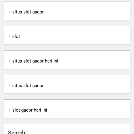
situs slot gacor
slot
situs slot gacor hari ini
situs slot gacor
slot gacor hari ini
Search