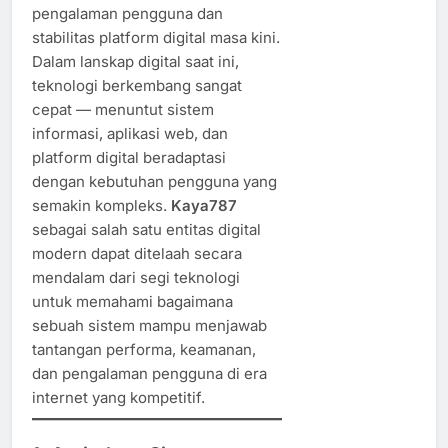
pengalaman pengguna dan
stabilitas platform digital masa kini.
Dalam lanskap digital saat ini,
teknologi berkembang sangat
cepat — menuntut sistem
informasi, aplikasi web, dan
platform digital beradaptasi
dengan kebutuhan pengguna yang
semakin kompleks.
Kaya787
sebagai salah satu entitas digital
modern dapat ditelaah secara
mendalam dari segi teknologi
untuk memahami bagaimana
sebuah sistem mampu menjawab
tantangan performa, keamanan,
dan pengalaman pengguna di era
internet yang kompetitif.