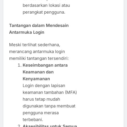
berdasarkan lokasi atau
perangkat pengguna.
Tantangan dalam Mendesain
Antarmuka Login
Meski terlihat sederhana,
merancang antarmuka login
memiliki tantangan tersendiri:
Keseimbangan antara
Keamanan dan
Kenyamanan
Login dengan lapisan
keamanan tambahan (MFA)
harus tetap mudah
digunakan tanpa membuat
pengguna merasa
terbebani.
Aksesibilitas untuk Semua