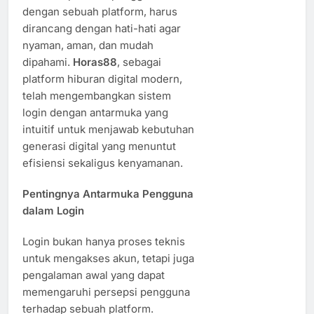
dengan sebuah platform, harus
dirancang dengan hati-hati agar
nyaman, aman, dan mudah
dipahami.
Horas88
, sebagai
platform hiburan digital modern,
telah mengembangkan sistem
login dengan antarmuka yang
intuitif untuk menjawab kebutuhan
generasi digital yang menuntut
efisiensi sekaligus kenyamanan.
Pentingnya Antarmuka Pengguna
dalam Login
Login bukan hanya proses teknis
untuk mengakses akun, tetapi juga
pengalaman awal yang dapat
memengaruhi persepsi pengguna
terhadap sebuah platform.