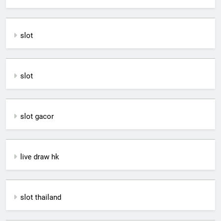
slot
slot
slot gacor
live draw hk
slot thailand