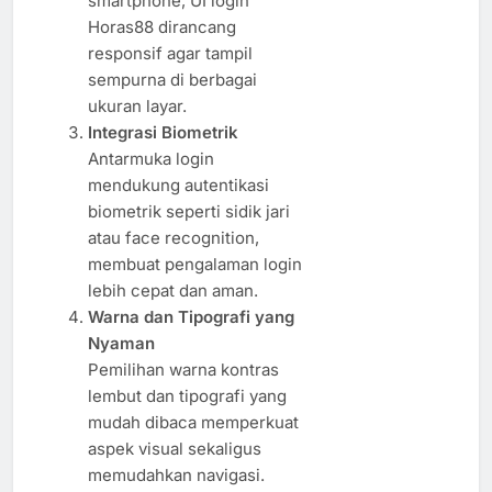
smartphone, UI login
Horas88 dirancang
responsif agar tampil
sempurna di berbagai
ukuran layar.
Integrasi Biometrik
Antarmuka login
mendukung autentikasi
biometrik seperti sidik jari
atau face recognition,
membuat pengalaman login
lebih cepat dan aman.
Warna dan Tipografi yang
Nyaman
Pemilihan warna kontras
lembut dan tipografi yang
mudah dibaca memperkuat
aspek visual sekaligus
memudahkan navigasi.