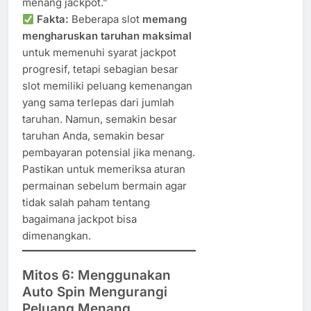
menang jackpot.”
Fakta:
Beberapa slot
memang
mengharuskan taruhan maksimal
untuk memenuhi syarat jackpot
progresif, tetapi sebagian besar
slot memiliki peluang kemenangan
yang sama terlepas dari jumlah
taruhan. Namun, semakin besar
taruhan Anda, semakin besar
pembayaran potensial jika menang.
Pastikan untuk memeriksa aturan
permainan sebelum bermain agar
tidak salah paham tentang
bagaimana jackpot bisa
dimenangkan.
Mitos 6: Menggunakan
Auto Spin Mengurangi
Peluang Menang