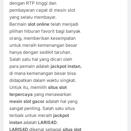
dengan RTP tinggi dan
pembayaran cepat di mesin slot
yang selalu membayar.
Bermain
slot online
telah menjadi
pilihan hiburan favorit bagi banyak
orang, memberikan kesempatan
untuk meraih kemenangan besar
hanya dengan sedikit taruhan.
Salah satu hal yang dicari oleh
para pemain adalah
jackpot instan
,
di mana kemenangan besar bisa
didapatkan dalam waktu singkat.
Untuk itu, memilih
situs slot
terpercaya
yang menawarkan
mesin slot gacor
adalah hal yang
sangat penting. Salah satu situs
terbaik untuk meraih
jackpot
instan
adalah
LARIS4D
.
LARIS4D
dikenal sebagai
situs slot