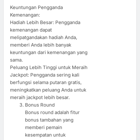
Keuntungan Pengganda
Kemenangan:
Hadiah Lebih Besar: Pengganda
kemenangan dapat
melipatgandakan hadiah Anda,
memberi Anda lebih banyak
keuntungan dari kemenangan yang
sama.
Peluang Lebih Tinggi untuk Meraih
Jackpot: Pengganda sering kali
berfungsi selama putaran gratis,
meningkatkan peluang Anda untuk
meraih jackpot lebih besar.
Bonus Round
Bonus round adalah fitur
bonus tambahan yang
memberi pemain
kesempatan untuk