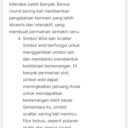
Interaksi Lebih Banyak: Bonus
round sering kali memberikan
pengalaman bermain yang lebih
dinamis dan interaktif, yang
membuat permainan semakin seru.
Simbol Wild dan Scatter
Simbol wild berfungsi untuk
menggantikan simbol lain
dan membantu membentuk
kombinasi kemenangan. Di
banyak permainan slot,
simbol wild dapat
meningkatkan peluang Anda
untuk mendapatkan
kemenangan lebih besar.
Sementara itu, simbol
scatter sering kali memicu
fitur bonus, seperti putaran
gratis atau bonus round.