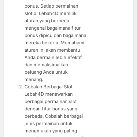
bonus. Setiap permainan
slot di Lebah4D memiliki
aturan yang berbeda
mengenai bagaimana fitur
bonus dipicu dan bagaimana
mereka bekerja. Memahami
aturan ini akan membantu
Anda bermain lebih efektif
dan memaksimalkan
peluang Anda untuk
menang.
Cobalah Berbagai Slot
Lebah4D menawarkan
berbagai permainan slot
dengan fitur bonus yang
berbeda. Cobalah berbagai
jenis permainan untuk
menemukan yang paling