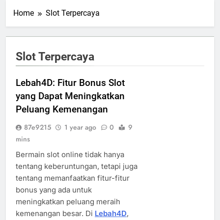
Home
Slot Terpercaya
Slot Terpercaya
Lebah4D: Fitur Bonus Slot
yang Dapat Meningkatkan
Peluang Kemenangan
87e9215
1 year ago
0
9
mins
Bermain slot online tidak hanya
tentang keberuntungan, tetapi juga
tentang memanfaatkan fitur-fitur
bonus yang ada untuk
meningkatkan peluang meraih
kemenangan besar. Di
Lebah4D
,