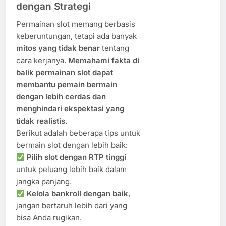
dengan Strategi
Permainan slot memang berbasis
keberuntungan, tetapi ada banyak
mitos yang tidak benar
tentang
cara kerjanya.
Memahami fakta di
balik permainan slot dapat
membantu pemain bermain
dengan lebih cerdas dan
menghindari ekspektasi yang
tidak realistis.
Berikut adalah beberapa tips untuk
bermain slot dengan lebih baik:
Pilih slot dengan RTP tinggi
untuk peluang lebih baik dalam
jangka panjang.
Kelola bankroll dengan baik
,
jangan bertaruh lebih dari yang
bisa Anda rugikan.