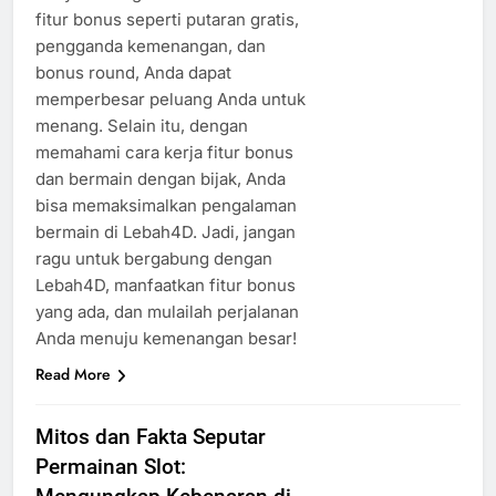
fitur bonus seperti putaran gratis,
pengganda kemenangan, dan
bonus round, Anda dapat
memperbesar peluang Anda untuk
menang. Selain itu, dengan
memahami cara kerja fitur bonus
dan bermain dengan bijak, Anda
bisa memaksimalkan pengalaman
bermain di Lebah4D. Jadi, jangan
ragu untuk bergabung dengan
Lebah4D, manfaatkan fitur bonus
yang ada, dan mulailah perjalanan
Anda menuju kemenangan besar!
Read More
Mitos dan Fakta Seputar
Permainan Slot: