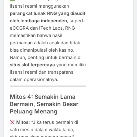
lisensi resmi menggunakan
perangkat lunak RNG yang diaudit
oleh lembaga independen
, seperti
eCOGRA dan iTech Labs. RNG
memastikan bahwa hasil
permainan adalah acak dan tidak
bisa dimanipulasi oleh kasino.
Namun, penting untuk bermain di
situs slot terpercaya
yang memiliki
lisensi resmi dan transparansi
dalam operasionalnya.
Mitos 4: Semakin Lama
Bermain, Semakin Besar
Peluang Menang
Mitos:
“Jika terus bermain di
satu mesin dalam waktu lama,
akhirnya akan menang besar.”