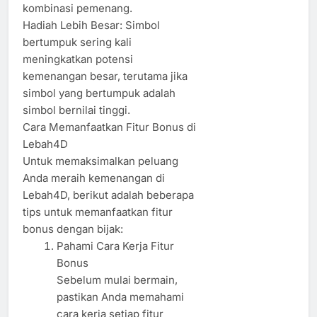
kombinasi pemenang.
Hadiah Lebih Besar: Simbol
bertumpuk sering kali
meningkatkan potensi
kemenangan besar, terutama jika
simbol yang bertumpuk adalah
simbol bernilai tinggi.
Cara Memanfaatkan Fitur Bonus di
Lebah4D
Untuk memaksimalkan peluang
Anda meraih kemenangan di
Lebah4D, berikut adalah beberapa
tips untuk memanfaatkan fitur
bonus dengan bijak:
Pahami Cara Kerja Fitur
Bonus
Sebelum mulai bermain,
pastikan Anda memahami
cara kerja setiap fitur