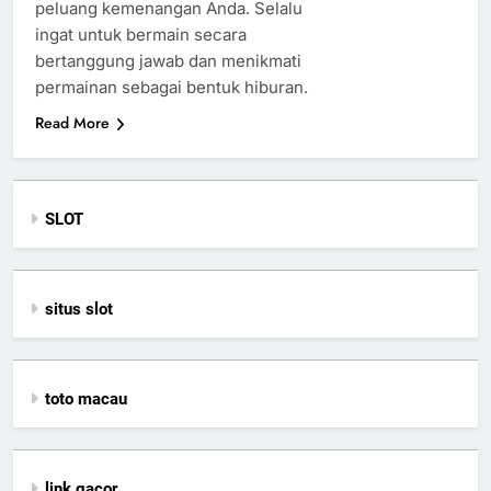
peluang kemenangan Anda. Selalu
ingat untuk bermain secara
bertanggung jawab dan menikmati
permainan sebagai bentuk hiburan.
Read More
SLOT
situs slot
toto macau
link gacor