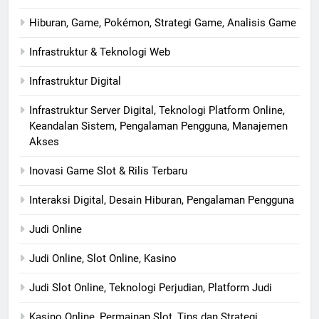
Hiburan, Game, Pokémon, Strategi Game, Analisis Game
Infrastruktur & Teknologi Web
Infrastruktur Digital
Infrastruktur Server Digital, Teknologi Platform Online,
Keandalan Sistem, Pengalaman Pengguna, Manajemen
Akses
Inovasi Game Slot & Rilis Terbaru
Interaksi Digital, Desain Hiburan, Pengalaman Pengguna
Judi Online
Judi Online, Slot Online, Kasino
Judi Slot Online, Teknologi Perjudian, Platform Judi
Kasino Online, Permainan Slot, Tips dan Strategi