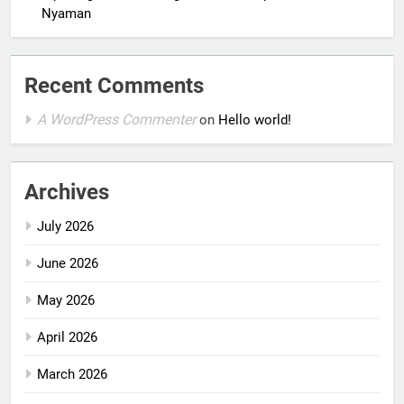
Nyaman
Recent Comments
A WordPress Commenter
on
Hello world!
Archives
July 2026
June 2026
May 2026
April 2026
March 2026