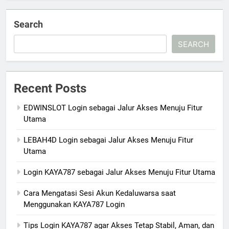
Search
SEARCH
Recent Posts
EDWINSLOT Login sebagai Jalur Akses Menuju Fitur
Utama
LEBAH4D Login sebagai Jalur Akses Menuju Fitur
Utama
Login KAYA787 sebagai Jalur Akses Menuju Fitur Utama
Cara Mengatasi Sesi Akun Kedaluwarsa saat
Menggunakan KAYA787 Login
Tips Login KAYA787 agar Akses Tetap Stabil, Aman, dan