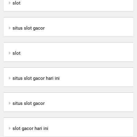
slot
situs slot gacor
slot
situs slot gacor hari ini
situs slot gacor
slot gacor hari ini