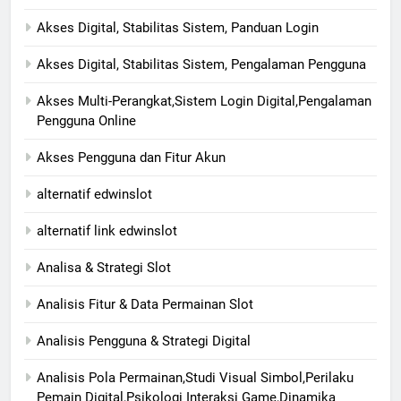
Akses Digital, Stabilitas Sistem, Panduan Login
Akses Digital, Stabilitas Sistem, Pengalaman Pengguna
Akses Multi-Perangkat,Sistem Login Digital,Pengalaman
Pengguna Online
Akses Pengguna dan Fitur Akun
alternatif edwinslot
alternatif link edwinslot
Analisa & Strategi Slot
Analisis Fitur & Data Permainan Slot
Analisis Pengguna & Strategi Digital
Analisis Pola Permainan,Studi Visual Simbol,Perilaku
Pemain Digital,Psikologi Interaksi Game,Dinamika