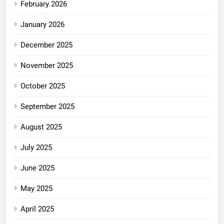
February 2026
January 2026
December 2025
November 2025
October 2025
September 2025
August 2025
July 2025
June 2025
May 2025
April 2025