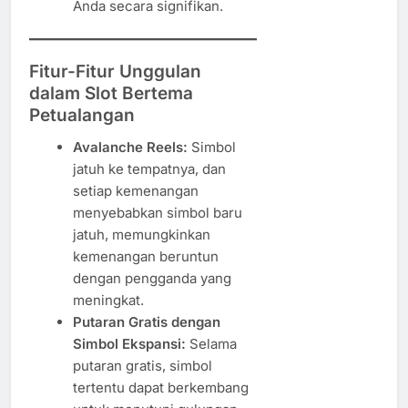
Anda secara signifikan.
Fitur-Fitur Unggulan
dalam Slot Bertema
Petualangan
Avalanche Reels:
Simbol
jatuh ke tempatnya, dan
setiap kemenangan
menyebabkan simbol baru
jatuh, memungkinkan
kemenangan beruntun
dengan pengganda yang
meningkat.
Putaran Gratis dengan
Simbol Ekspansi:
Selama
putaran gratis, simbol
tertentu dapat berkembang