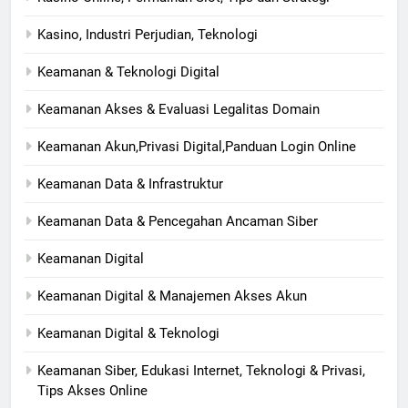
Kasino, Industri Perjudian, Teknologi
Keamanan & Teknologi Digital
Keamanan Akses & Evaluasi Legalitas Domain
Keamanan Akun,Privasi Digital,Panduan Login Online
Keamanan Data & Infrastruktur
Keamanan Data & Pencegahan Ancaman Siber
Keamanan Digital
Keamanan Digital & Manajemen Akses Akun
Keamanan Digital & Teknologi
Keamanan Siber, Edukasi Internet, Teknologi & Privasi,
Tips Akses Online