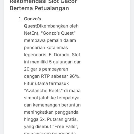
Rekomendasi Slot Gacor
Bertema Petualangan
Gonzo’s
Quest
Dikembangkan oleh
NetEnt, “Gonzo’s Quest”
membawa pemain dalam
pencarian kota emas
legendaris, El Dorado. Slot
ini memiliki 5 gulungan dan
20 garis pembayaran
dengan RTP sebesar 96%.
Fitur utama termasuk
“Avalanche Reels” di mana
simbol jatuh ke tempatnya
dan kemenangan beruntun
meningkatkan pengganda
hingga 5x. Putaran gratis,
yang disebut “Free Falls”,
menawarkan pengganda