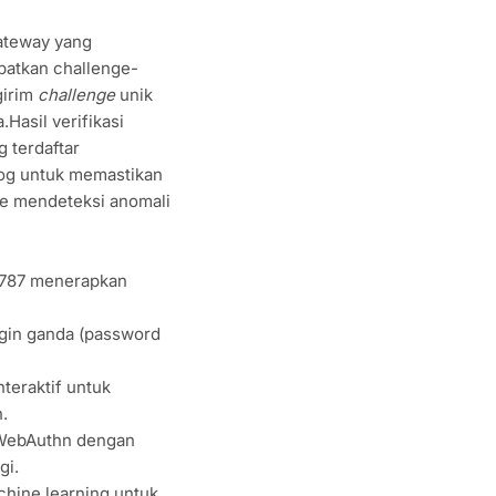
Gateway yang
batkan challenge-
girim
challenge
unik
Hasil verifikasi
 terdaftar
 log untuk memastikan
me mendeteksi anomali
ya787 menerapkan
gin ganda (password
teraktif untuk
.
WebAuthn dengan
gi.
ine learning untuk