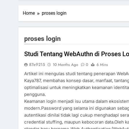
Home
proses login
proses login
Studi Tentang WebAuthn di Proses L
87e9215
10 Months Ago
0
6 Mins
Artikel ini mengulas studi tentang penerapan WebA
Kaya787, membahas konsep dasar, manfaat, tantanga
optimalisasi untuk meningkatkan keamanan identi
pengguna.
Keamanan login menjadi isu utama dalam ekosistem 
modern.Password yang selama ini digunakan seba
autentikasi dinilai tidak lagi cukup menghadapi ser
credential stuffing, maupun kebocoran data.Oleh k
standar baru bernama
Web Authentication
(WebAut