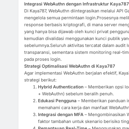
Integrasi WebAuthn dengan Infrastruktur Kaya787
Di Kaya787, WebAuthn diintegrasikan melalui API 
mengelola semua permintaan login.Prosesnya meli
response berbasis kriptografi, di mana server men
yang hanya bisa dijawab oleh kunci privat pengguna.
kemudian divalidasi menggunakan kunci publik yang
sebelumnya.Seluruh aktivitas tercatat dalam audit
transparansi, sementara sistem monitoring real-ti
pada proses login.
Strategi Optimalisasi WebAuthn di Kaya787
Agar implementasi WebAuthn berjalan efektif, Ka
strategi berikut:
Hybrid Authentication
– Memberikan opsi lo
+ WebAuthn) sebelum beralih penuh.
Edukasi Pengguna
– Memberikan panduan in
memahami cara kerja dan manfaat WebAuthn
Integrasi dengan MFA
– Mengombinasikan 
faktor tambahan untuk skenario berisiko ting
Pemantauan Real-Time
– Menggunakan mach