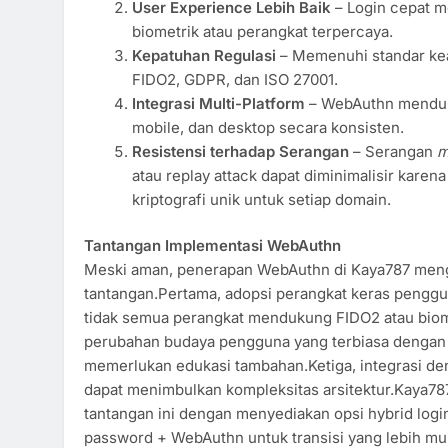
User Experience Lebih Baik
– Login cepat 
biometrik atau perangkat terpercaya.
Kepatuhan Regulasi
– Memenuhi standar kea
FIDO2, GDPR, dan ISO 27001.
Integrasi Multi-Platform
– WebAuthn menduk
mobile, dan desktop secara konsisten.
Resistensi terhadap Serangan
– Serangan
m
atau replay attack dapat diminimalisir karena
kriptografi unik untuk setiap domain.
Tantangan Implementasi WebAuthn
Meski aman, penerapan WebAuthn di Kaya787 men
tantangan.Pertama, adopsi perangkat keras penggu
tidak semua perangkat mendukung FIDO2 atau biom
perubahan budaya pengguna yang terbiasa dengan
memerlukan edukasi tambahan.Ketiga, integrasi de
dapat menimbulkan kompleksitas arsitektur.Kaya78
tantangan ini dengan menyediakan opsi hybrid login
password + WebAuthn untuk transisi yang lebih mu