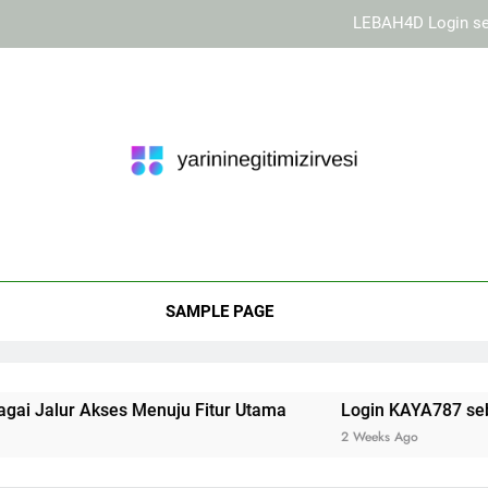
LEBAH4D Login se
Login KAYA787 se
Cara Mengatasi Sesi Akun Kedaluw
EDWINSLOT Login seb
LEBAH4D Login se
in Inegitim Zirvesi
elatihan Profesional Dan Workshop Yang Mendukung Karier Anda
Login KAYA787 se
SAMPLE PAGE
Cara Mengatasi Sesi Akun Kedaluw
kses Menuju Fitur Utama
Login KAYA787 sebagai Jalur 
2 Weeks Ago