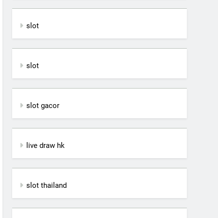
slot
slot
slot gacor
live draw hk
slot thailand