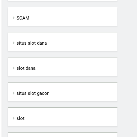
SCAM
situs slot dana
slot dana
situs slot gacor
slot