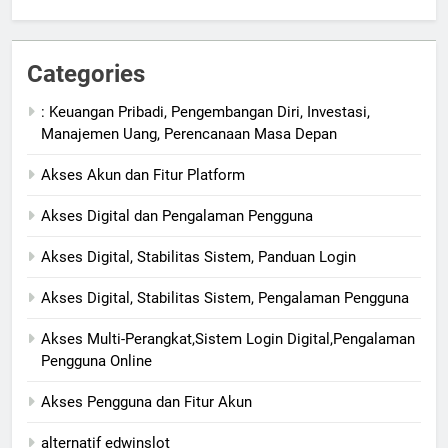
Categories
: Keuangan Pribadi, Pengembangan Diri, Investasi,
Manajemen Uang, Perencanaan Masa Depan
Akses Akun dan Fitur Platform
Akses Digital dan Pengalaman Pengguna
Akses Digital, Stabilitas Sistem, Panduan Login
Akses Digital, Stabilitas Sistem, Pengalaman Pengguna
Akses Multi-Perangkat,Sistem Login Digital,Pengalaman
Pengguna Online
Akses Pengguna dan Fitur Akun
alternatif edwinslot