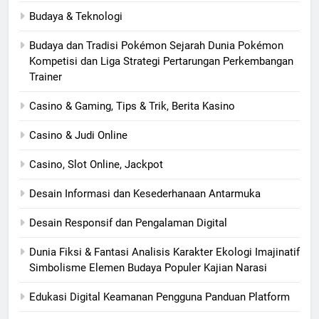
Budaya & Teknologi
Budaya dan Tradisi Pokémon Sejarah Dunia Pokémon
Kompetisi dan Liga Strategi Pertarungan Perkembangan
Trainer
Casino & Gaming, Tips & Trik, Berita Kasino
Casino & Judi Online
Casino, Slot Online, Jackpot
Desain Informasi dan Kesederhanaan Antarmuka
Desain Responsif dan Pengalaman Digital
Dunia Fiksi & Fantasi Analisis Karakter Ekologi Imajinatif
Simbolisme Elemen Budaya Populer Kajian Narasi
Edukasi Digital Keamanan Pengguna Panduan Platform