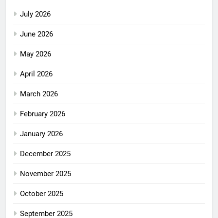
July 2026
June 2026
May 2026
April 2026
March 2026
February 2026
January 2026
December 2025
November 2025
October 2025
September 2025