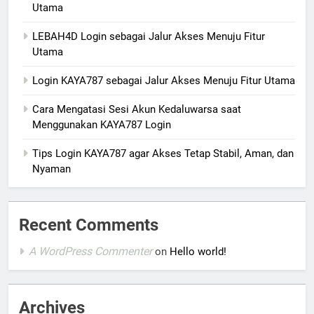
Utama
LEBAH4D Login sebagai Jalur Akses Menuju Fitur
Utama
Login KAYA787 sebagai Jalur Akses Menuju Fitur Utama
Cara Mengatasi Sesi Akun Kedaluwarsa saat
Menggunakan KAYA787 Login
Tips Login KAYA787 agar Akses Tetap Stabil, Aman, dan
Nyaman
Recent Comments
A WordPress Commenter
on
Hello world!
Archives