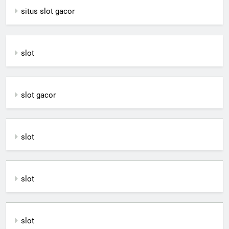
situs slot gacor
slot
slot gacor
slot
slot
slot