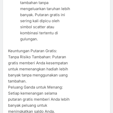
tambahan tanpa
mengeluarkan taruhan lebih
banyak. Putaran gratis ini
sering kali dipicu oleh
simbol scatter atau
kombinasi tertentu di
gulungan.
Keuntungan Putaran Gratis:
Tanpa Risiko Tambahan: Putaran
gratis memberi Anda kesempatan
untuk memenangkan hadiah lebih
banyak tanpa menggunakan uang
tambahan.
Peluang Ganda untuk Menang:
Setiap kemenangan selama
putaran gratis memberi Anda lebih
banyak peluang untuk
meningkatkan saldo Anda.