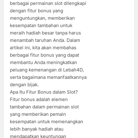
berbagai permainan slot dilengkapi
dengan fitur bonus yang
menguntungkan, memberikan
kesempatan tambahan untuk
meraih hadiah besar tanpa harus
menambah taruhan Anda. Dalam
artikel ini, kita akan membahas
berbagai fitur bonus yang dapat
membantu Anda meningkatkan
peluang kemenangan di Lebah4D,
serta bagaimana memanfaatkannya
dengan bijak.
Apa Itu Fitur Bonus dalam Slot?
Fitur bonus adalah elemen
tambahan dalam permainan slot
yang memberikan pemain
kesempatan untuk memenangkan
lebih banyak hadiah atau
mendapatkan keuntungan