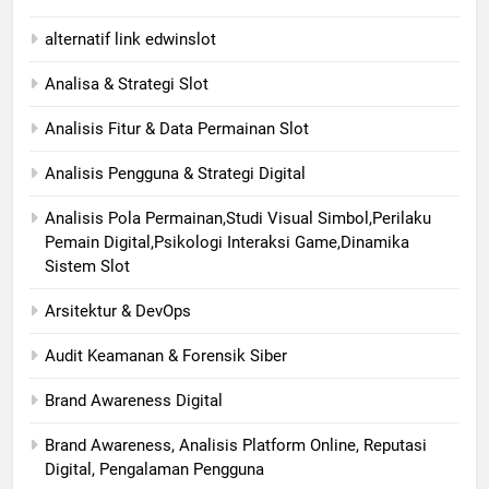
alternatif link edwinslot
Analisa & Strategi Slot
Analisis Fitur & Data Permainan Slot
Analisis Pengguna & Strategi Digital
Analisis Pola Permainan,Studi Visual Simbol,Perilaku
Pemain Digital,Psikologi Interaksi Game,Dinamika
Sistem Slot
Arsitektur & DevOps
Audit Keamanan & Forensik Siber
Brand Awareness Digital
Brand Awareness, Analisis Platform Online, Reputasi
Digital, Pengalaman Pengguna