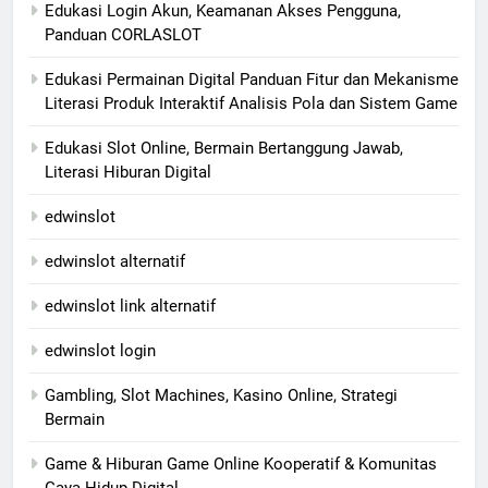
Edukasi Login Akun, Keamanan Akses Pengguna,
Panduan CORLASLOT
Edukasi Permainan Digital Panduan Fitur dan Mekanisme
Literasi Produk Interaktif Analisis Pola dan Sistem Game
Edukasi Slot Online, Bermain Bertanggung Jawab,
Literasi Hiburan Digital
edwinslot
edwinslot alternatif
edwinslot link alternatif
edwinslot login
Gambling, Slot Machines, Kasino Online, Strategi
Bermain
Game & Hiburan Game Online Kooperatif & Komunitas