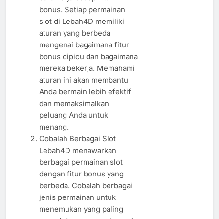
bonus. Setiap permainan
slot di Lebah4D memiliki
aturan yang berbeda
mengenai bagaimana fitur
bonus dipicu dan bagaimana
mereka bekerja. Memahami
aturan ini akan membantu
Anda bermain lebih efektif
dan memaksimalkan
peluang Anda untuk
menang.
Cobalah Berbagai Slot
Lebah4D menawarkan
berbagai permainan slot
dengan fitur bonus yang
berbeda. Cobalah berbagai
jenis permainan untuk
menemukan yang paling