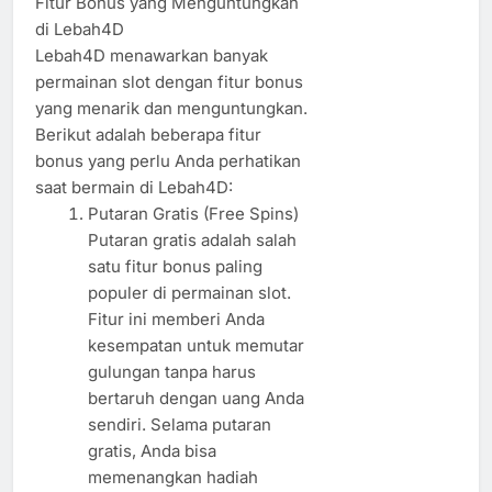
Fitur Bonus yang Menguntungkan
di Lebah4D
Lebah4D menawarkan banyak
permainan slot dengan fitur bonus
yang menarik dan menguntungkan.
Berikut adalah beberapa fitur
bonus yang perlu Anda perhatikan
saat bermain di Lebah4D:
Putaran Gratis (Free Spins)
Putaran gratis adalah salah
satu fitur bonus paling
populer di permainan slot.
Fitur ini memberi Anda
kesempatan untuk memutar
gulungan tanpa harus
bertaruh dengan uang Anda
sendiri. Selama putaran
gratis, Anda bisa
memenangkan hadiah