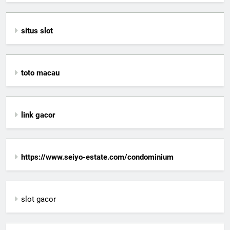
situs slot
toto macau
link gacor
https://www.seiyo-estate.com/condominium
slot gacor