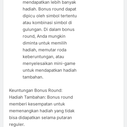
mendapatkan lebih banyak
hadiah. Bonus round dapat
dipicu oleh simbol tertentu
atau kombinasi simbol di
gulungan. Di dalam bonus
round, Anda mungkin
diminta untuk memilih
hadiah, memutar roda
keberuntungan, atau
menyelesaikan mini-game
untuk mendapatkan hadiah
tambahan.
Keuntungan Bonus Round:
Hadiah Tambahan: Bonus round
memberi kesempatan untuk
memenangkan hadiah yang tidak
bisa didapatkan selama putaran
reguler.