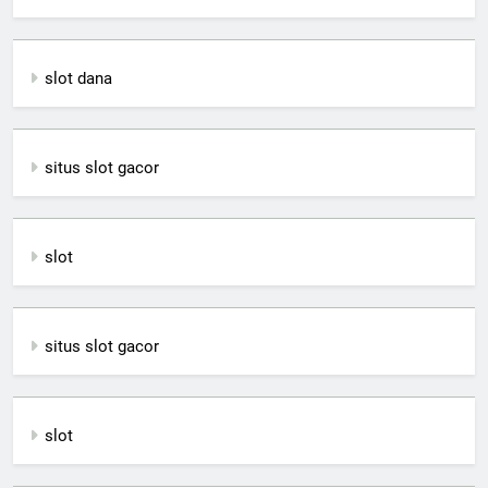
slot dana
situs slot gacor
slot
situs slot gacor
slot