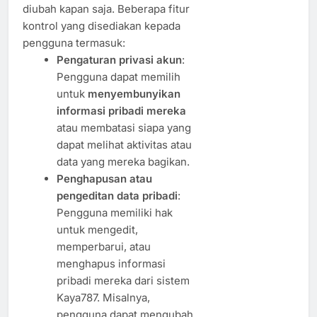
diubah kapan saja. Beberapa fitur
kontrol yang disediakan kepada
pengguna termasuk:
Pengaturan privasi akun
:
Pengguna dapat memilih
untuk
menyembunyikan
informasi pribadi mereka
atau membatasi siapa yang
dapat melihat aktivitas atau
data yang mereka bagikan.
Penghapusan atau
pengeditan data pribadi
:
Pengguna memiliki hak
untuk mengedit,
memperbarui, atau
menghapus informasi
pribadi mereka dari sistem
Kaya787. Misalnya,
pengguna dapat mengubah