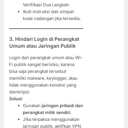
Verifikasi Dua Langkah.
Ikuti instruksi dan simpan
kode cadangan jika tersedia.
3.
Hindari Login di Perangkat
Umum atau Jaringan Publik
Login dari perangkat umum atau Wi-
Fi publik sangat berisiko, karena
bisa saja perangkat tersebut
memiliki malware, keylogger, atau
tidak menggunakan koneksi yang
dienkripsi.
Solusi:
Gunakan
jaringan pribadi dan
perangkat milik sendiri
.
Jika terpaksa menggunakan
jaringan publik, aktifkan VPN