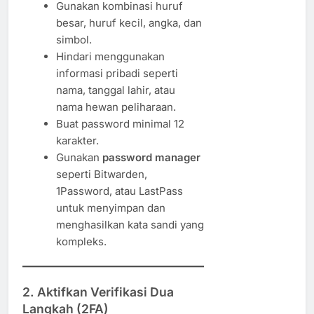
Gunakan kombinasi huruf
besar, huruf kecil, angka, dan
simbol.
Hindari menggunakan
informasi pribadi seperti
nama, tanggal lahir, atau
nama hewan peliharaan.
Buat password minimal 12
karakter.
Gunakan
password manager
seperti Bitwarden,
1Password, atau LastPass
untuk menyimpan dan
menghasilkan kata sandi yang
kompleks.
2.
Aktifkan Verifikasi Dua
Langkah (2FA)