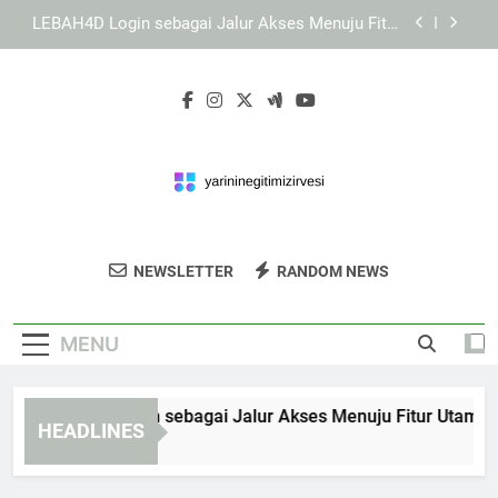
Skip
Login KAYA787 sebagai Jalur Akses Menuju Fitur
to
Utama
content
Cara Mengatasi Sesi Akun Kedaluwarsa saat
Menggunakan KAYA787 Login
EDWINSLOT Login sebagai Jalur Akses Menuju
Fitur Utama
LEBAH4D Login sebagai Jalur Akses Menuju Fitur
Utama
Login KAYA787 sebagai Jalur Akses Menuju Fitur
Utama
Yarin Inegitim
Dapatkan Pelatihan Profesional Dan
Cara Mengatasi Sesi Akun Kedaluwarsa saat
NEWSLETTER
RANDOM NEWS
Zirvesi
Menggunakan KAYA787 Login
Workshop Yang Mendukung Karier Anda Di
Yarini Negitim Izirvesi.
MENU
WINSLOT Login sebagai Jalur Akses Menuju Fitur Utama
HEADLINES
Weeks Ago