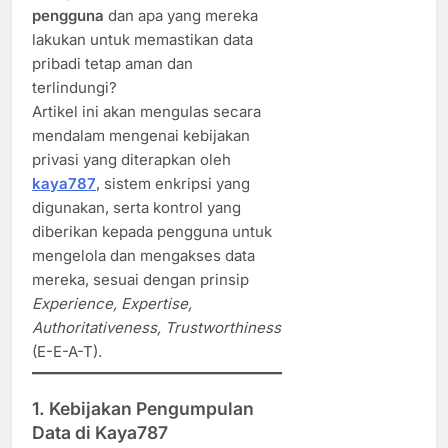
pengguna
dan apa yang mereka
lakukan untuk memastikan data
pribadi tetap aman dan
terlindungi?
Artikel ini akan mengulas secara
mendalam mengenai kebijakan
privasi yang diterapkan oleh
kaya787
, sistem enkripsi yang
digunakan, serta kontrol yang
diberikan kepada pengguna untuk
mengelola dan mengakses data
mereka, sesuai dengan prinsip
Experience, Expertise,
Authoritativeness, Trustworthiness
(E-E-A-T).
1.
Kebijakan Pengumpulan
Data di Kaya787