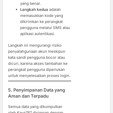
yang benar.
Langkah kedua
adalah
memasukkan kode yang
dikirimkan ke perangkat
pengguna melalui SMS atau
aplikasi autentikasi.
Langkah ini mengurangi risiko
penyalahgunaan akun meskipun
kata sandi pengguna bocor atau
dicuri, karena akses tambahan ke
perangkat pengguna diperlukan
untuk menyelesaikan proses login.
5.
Penyimpanan Data yang
Aman dan Terpadu
Semua data yang dikumpulkan
oleh Kaya787 disimpan dengan