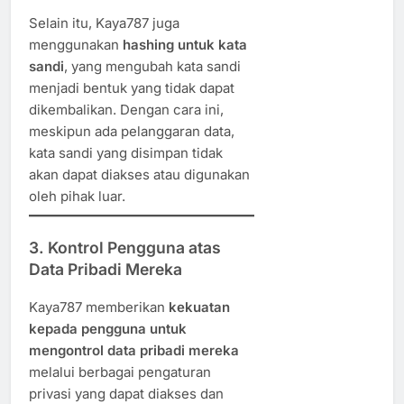
Selain itu, Kaya787 juga
menggunakan
hashing untuk kata
sandi
, yang mengubah kata sandi
menjadi bentuk yang tidak dapat
dikembalikan. Dengan cara ini,
meskipun ada pelanggaran data,
kata sandi yang disimpan tidak
akan dapat diakses atau digunakan
oleh pihak luar.
3.
Kontrol Pengguna atas
Data Pribadi Mereka
Kaya787 memberikan
kekuatan
kepada pengguna untuk
mengontrol data pribadi mereka
melalui berbagai pengaturan
privasi yang dapat diakses dan