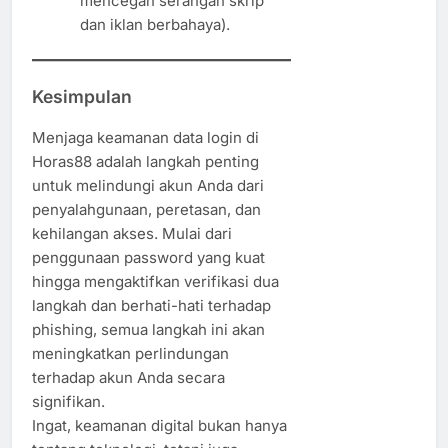
mencegah serangan skrip
dan iklan berbahaya).
Kesimpulan
Menjaga keamanan data login di
Horas88 adalah langkah penting
untuk melindungi akun Anda dari
penyalahgunaan, peretasan, dan
kehilangan akses. Mulai dari
penggunaan password yang kuat
hingga mengaktifkan verifikasi dua
langkah dan berhati-hati terhadap
phishing, semua langkah ini akan
meningkatkan perlindungan
terhadap akun Anda secara
signifikan.
Ingat, keamanan digital bukan hanya