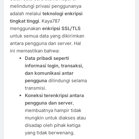
melindungi privasi penggunanya
adalah melalui
teknologi enkripsi
tingkat tinggi
. Kaya787
menggunakan
enkripsi SSL/TLS
untuk semua data yang dikirimkan
antara pengguna dan server. Hal
ini memastikan bahwa:
Data pribadi seperti
informasi login, transaksi,
dan komunikasi antar
pengguna
dilindungi selama
transmisi.
Koneksi terenkripsi antara
pengguna dan server
,
membuatnya hampir tidak
mungkin untuk diakses atau
disadap oleh pihak ketiga
yang tidak berwenang.