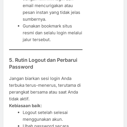
email mencurigakan atau
pesan instan yang tidak jelas
sumbernya.
Gunakan bookmark situs
resmi dan selalu login melalui
jalur tersebut.
5.
Rutin Logout dan Perbarui
Password
Jangan biarkan sesi login Anda
terbuka terus-menerus, terutama di
perangkat bersama atau saat Anda
tidak aktif.
Kebiasaan baik:
Logout setelah selesai
menggunakan akun.
Ubah password secara