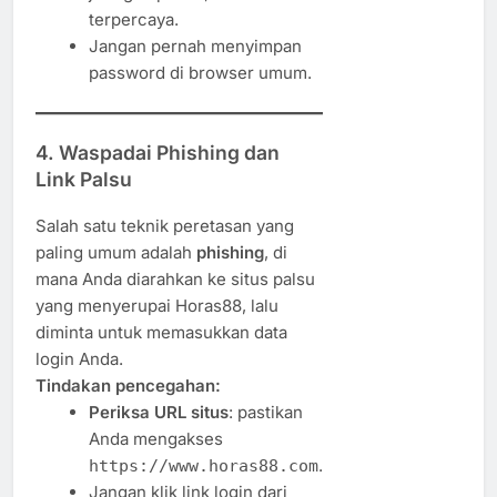
terpercaya.
Jangan pernah menyimpan
password di browser umum.
4.
Waspadai Phishing dan
Link Palsu
Salah satu teknik peretasan yang
paling umum adalah
phishing
, di
mana Anda diarahkan ke situs palsu
yang menyerupai Horas88, lalu
diminta untuk memasukkan data
login Anda.
Tindakan pencegahan:
Periksa URL situs
: pastikan
Anda mengakses
.
https://www.horas88.com
Jangan klik link login dari