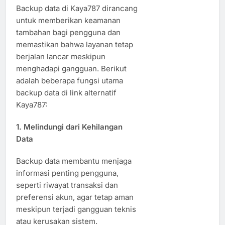
Backup data di Kaya787 dirancang
untuk memberikan keamanan
tambahan bagi pengguna dan
memastikan bahwa layanan tetap
berjalan lancar meskipun
menghadapi gangguan. Berikut
adalah beberapa fungsi utama
backup data di link alternatif
Kaya787:
1. Melindungi dari Kehilangan
Data
Backup data membantu menjaga
informasi penting pengguna,
seperti riwayat transaksi dan
preferensi akun, agar tetap aman
meskipun terjadi gangguan teknis
atau kerusakan sistem.