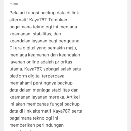
mins
Pelajari fungsi backup data di link
alternatif Kaya787. Temukan
bagaimana teknologi ini menjaga
keamanan, stabilitas, dan
keandalan layanan bagi pengguna.
Di era digital yang semakin maju,
menjaga keamanan dan keandalan
layanan online adalah prioritas
utama. Kaya787, sebagai salah satu
platform digital terpercaya,
memahami pentingnya backup
data dalam menjaga stabilitas dan
keamanan layanan mereka. Artikel
ini akan membahas fungsi backup
data di link alternatif Kaya787, serta
bagaimana teknologi ini
memberikan perlindungan