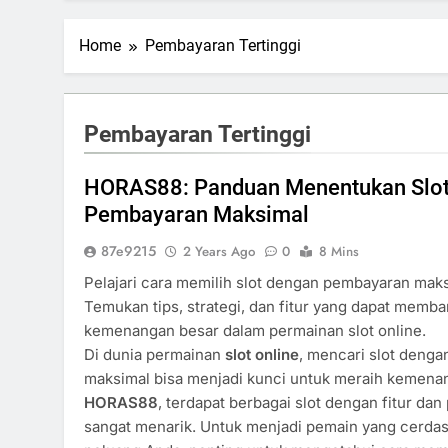
Home
Pembayaran Tertinggi
Pembayaran Tertinggi
HORAS88: Panduan Menentukan Slot
Pembayaran Maksimal
87e9215
2 Years Ago
0
8 Mins
Pelajari cara memilih slot dengan pembayaran mak
Temukan tips, strategi, dan fitur yang dapat memb
kemenangan besar dalam permainan slot online.
Di dunia permainan
slot online
, mencari slot deng
maksimal bisa menjadi kunci untuk meraih kemenan
HORAS88
, terdapat berbagai slot dengan fitur da
sangat menarik. Untuk menjadi pemain yang cerd