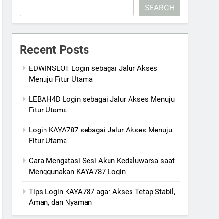
SEARCH
Recent Posts
EDWINSLOT Login sebagai Jalur Akses
Menuju Fitur Utama
LEBAH4D Login sebagai Jalur Akses Menuju
Fitur Utama
Login KAYA787 sebagai Jalur Akses Menuju
Fitur Utama
Cara Mengatasi Sesi Akun Kedaluwarsa saat
Menggunakan KAYA787 Login
Tips Login KAYA787 agar Akses Tetap Stabil,
Aman, dan Nyaman