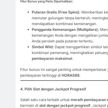
Fitur Bonus yang Perlu Diperhatikan:
Putaran Gratis (Free Spins):
Memberikan ke
memutar gulungan tanpa bertaruh, meningka
mendapatkan kombinasi kemenangan.
Pengganda Kemenangan (Multipliers):
Meni
kemenangan Anda dengan mengalikan juml
Anda peroleh pada putaran tertentu.
Simbol Wild:
Dapat menggantikan simbol lai
kombinasi pemenang, meningkatkan peluang
pembayaran maksimal
.
Fitur bonus ini sangat penting untuk memperbesar
pembayaran tertinggi di
HORAS88
.
4. Pilih Slot dengan Jackpot Progresif
Salah satu cara terbaik untuk
meraih pembayaran 
bermain di
slot dengan jackpot progresif
. Jackpot 