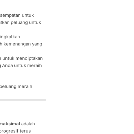
sempatan untuk
tkan peluang untuk
ngkatkan
ah kemenangan yang
n untuk menciptakan
 Anda untuk meraih
 peluang meraih
maksimal
adalah
progresif terus