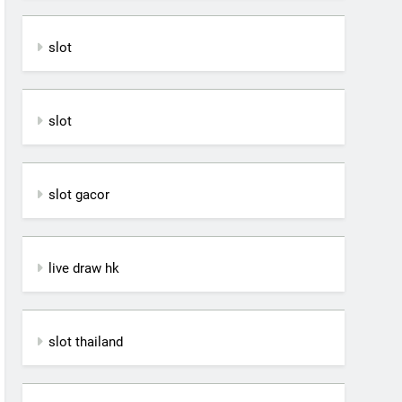
slot
slot
slot gacor
live draw hk
slot thailand