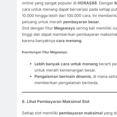
online yang sangat populer di
HORAS88
. Dengan
M
cara untuk menang dapat bervariasi pada setiap put
10.000 hingga lebih dari 100.000 cara. Ini memberi
peluang untuk meraih
pembayaran besar
.
Slot dengan fitur
Megaways
sering kali memiliki vol
tinggi dan dapat memberikan pembayaran maksimal
karena banyaknya
cara menang
.
Keuntungan Fitur Megaways:
Lebih banyak cara untuk menang
berarti pe
untuk meraih kemenangan besar.
Pengalaman bermain dinamis
, di mana seti
memberikan pengalaman berbeda.
6. Lihat Pembayaran Maksimal Slot
Setiap slot memiliki
pembayaran maksimal
yang d