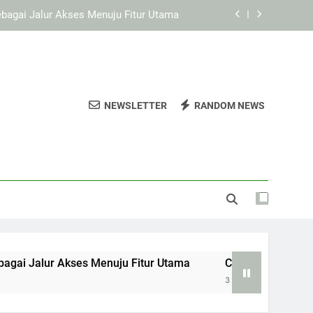
bagai Jalur Akses Menuju Fitur Utama
bagai Jalur Akses Menuju Fitur Utama
arsa saat Menggunakan KAYA787 Login
NEWSLETTER
RANDOM NEWS
agai Jalur Akses Menuju Fitur Utama
bagai Jalur Akses Menuju Fitur Utama
 Di Yarini Negitim Izirvesi.
bagai Jalur Akses Menuju Fitur Utama
arsa saat Menggunakan KAYA787 Login
Akses Menuju Fitur Utama
Cara Mengatasi Sesi Akun K
3 Weeks Ago