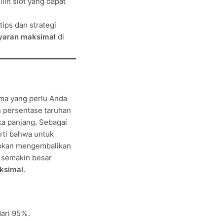
ih slot yang dapat
ips dan strategi
aran maksimal
di
ama yang perlu Anda
 persentase taruhan
a panjang. Sebagai
arti bahwa untuk
rapkan mengembalikan
 semakin besar
ksimal
.
dari 95%.