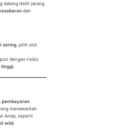
 datang lebih jarang.
kesabaran
dan
i sering
, pilih slot
pun dengan risiko
 tinggi
.
n
pembayaran
ang menawarkan
n Anda, seperti
ol wild
.