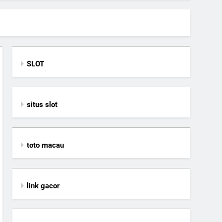
SLOT
situs slot
toto macau
link gacor