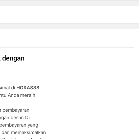
 dengan
simal di
HORAS88
.
antu Anda meraih
an pembayaran
gan besar. Di
n pembayaran yang
as dan memaksimalkan