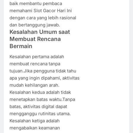
baik membantu pembaca
memahami Slot Gacor Hari Ini
dengan cara yang lebih rasional
dan bertanggung jawab.
Kesalahan Umum saat
Membuat Rencana
Bermain
Kesalahan pertama adalah
membuat rencana tanpa
tujuan.Jika pengguna tidak tahu
apa yang ingin dipahami, aktivitas
mudah kehilangan arah.
Kesalahan kedua adalah tidak
menetapkan batas waktu.Tanpa
batas, aktivitas digital dapat
mengganggu rutinitas utama.
Kesalahan ketiga adalah
mengabaikan keamanan