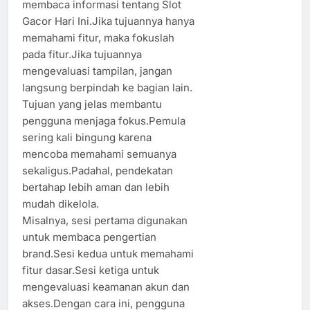
membaca informasi tentang Slot
Gacor Hari Ini.Jika tujuannya hanya
memahami fitur, maka fokuslah
pada fitur.Jika tujuannya
mengevaluasi tampilan, jangan
langsung berpindah ke bagian lain.
Tujuan yang jelas membantu
pengguna menjaga fokus.Pemula
sering kali bingung karena
mencoba memahami semuanya
sekaligus.Padahal, pendekatan
bertahap lebih aman dan lebih
mudah dikelola.
Misalnya, sesi pertama digunakan
untuk membaca pengertian
brand.Sesi kedua untuk memahami
fitur dasar.Sesi ketiga untuk
mengevaluasi keamanan akun dan
akses.Dengan cara ini, pengguna