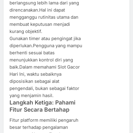
berlangsung lebih lama dari yang
direncanakan.Hal ini dapat
mengganggu rutinitas utama dan
membuat keputusan menjadi
kurang objektif.
Gunakan timer atau pengingat jika
diperlukan.Pengguna yang mampu
berhenti sesuai batas
menunjukkan kontrol diri yang
baik.Dalam memahami Slot Gacor
Hari Ini, waktu sebaiknya
diposisikan sebagai alat
pengendali, bukan sebagai faktor
yang menjamin hasil.
Langkah Ketiga: Pahami
Fitur Secara Bertahap
Fitur platform memiliki pengaruh
besar terhadap pengalaman