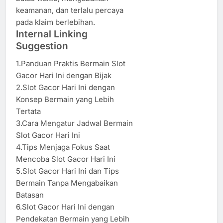
keamanan, dan terlalu percaya
pada klaim berlebihan.
Internal Linking
Suggestion
1.Panduan Praktis Bermain Slot
Gacor Hari Ini dengan Bijak
2.Slot Gacor Hari Ini dengan
Konsep Bermain yang Lebih
Tertata
3.Cara Mengatur Jadwal Bermain
Slot Gacor Hari Ini
4.Tips Menjaga Fokus Saat
Mencoba Slot Gacor Hari Ini
5.Slot Gacor Hari Ini dan Tips
Bermain Tanpa Mengabaikan
Batasan
6.Slot Gacor Hari Ini dengan
Pendekatan Bermain yang Lebih