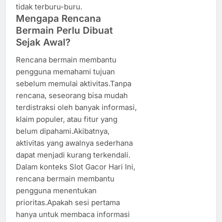
tidak terburu-buru.
Mengapa Rencana
Bermain Perlu Dibuat
Sejak Awal?
Rencana bermain membantu
pengguna memahami tujuan
sebelum memulai aktivitas.Tanpa
rencana, seseorang bisa mudah
terdistraksi oleh banyak informasi,
klaim populer, atau fitur yang
belum dipahami.Akibatnya,
aktivitas yang awalnya sederhana
dapat menjadi kurang terkendali.
Dalam konteks Slot Gacor Hari Ini,
rencana bermain membantu
pengguna menentukan
prioritas.Apakah sesi pertama
hanya untuk membaca informasi