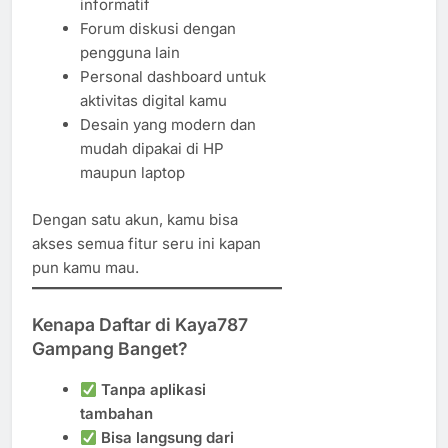
informatif
Forum diskusi dengan
pengguna lain
Personal dashboard untuk
aktivitas digital kamu
Desain yang modern dan
mudah dipakai di HP
maupun laptop
Dengan satu akun, kamu bisa
akses semua fitur seru ini kapan
pun kamu mau.
Kenapa Daftar di Kaya787
Gampang Banget?
Tanpa aplikasi
tambahan
Bisa langsung dari