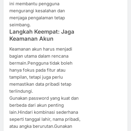
ini membantu pengguna
mengurangi kesalahan dan
menjaga pengalaman tetap
seimbang.
Langkah Keempat: Jaga
Keamanan Akun
Keamanan akun harus menjadi
bagian utama dalam rencana
bermain.Pengguna tidak boleh
hanya fokus pada fitur atau
tampilan, tetapi juga perlu
memastikan data pribadi tetap
terlindungi.
Gunakan password yang kuat dan
berbeda dari akun penting
lain.Hindari kombinasi sederhana
seperti tanggal lahir, nama pribadi,
atau angka berurutan.Gunakan