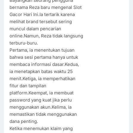
Bayangkan seorang pengguna
bernama Reza baru mengenal Slot
Gacor Hari Ini.Ia tertarik karena
melihat brand tersebut sering
muncul dalam pencarian
online.Namun, Reza tidak langsung
terburu-buru.
Pertama, ia menentukan tujuan
bahwa sesi pertama hanya untuk
membaca informasi dasar.Kedua,
ia menetapkan batas waktu 25
menit.Ketiga, ia memperhatikan
fitur dan tampilan
platform.Keempat, ia membuat
password yang kuat jika perlu
menggunakan akun.Kelima, ia
memastikan tidak menggunakan
dana penting.
Ketika menemukan klaim yang