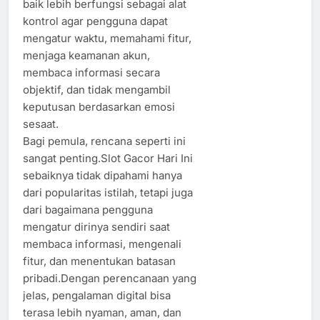
baik lebih berfungsi sebagai alat
kontrol agar pengguna dapat
mengatur waktu, memahami fitur,
menjaga keamanan akun,
membaca informasi secara
objektif, dan tidak mengambil
keputusan berdasarkan emosi
sesaat.
Bagi pemula, rencana seperti ini
sangat penting.Slot Gacor Hari Ini
sebaiknya tidak dipahami hanya
dari popularitas istilah, tetapi juga
dari bagaimana pengguna
mengatur dirinya sendiri saat
membaca informasi, mengenali
fitur, dan menentukan batasan
pribadi.Dengan perencanaan yang
jelas, pengalaman digital bisa
terasa lebih nyaman, aman, dan