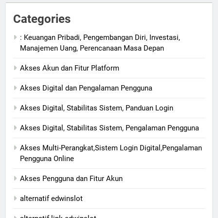
Categories
: Keuangan Pribadi, Pengembangan Diri, Investasi,
Manajemen Uang, Perencanaan Masa Depan
Akses Akun dan Fitur Platform
Akses Digital dan Pengalaman Pengguna
Akses Digital, Stabilitas Sistem, Panduan Login
Akses Digital, Stabilitas Sistem, Pengalaman Pengguna
Akses Multi-Perangkat,Sistem Login Digital,Pengalaman
Pengguna Online
Akses Pengguna dan Fitur Akun
alternatif edwinslot