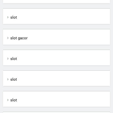
slot
slot gacor
slot
slot
slot