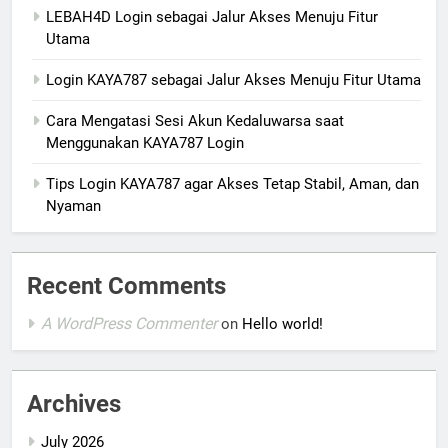
LEBAH4D Login sebagai Jalur Akses Menuju Fitur
Utama
Login KAYA787 sebagai Jalur Akses Menuju Fitur Utama
Cara Mengatasi Sesi Akun Kedaluwarsa saat
Menggunakan KAYA787 Login
Tips Login KAYA787 agar Akses Tetap Stabil, Aman, dan
Nyaman
Recent Comments
A WordPress Commenter
on
Hello world!
Archives
July 2026