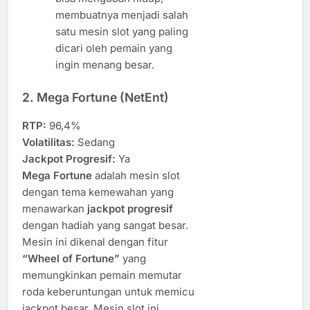
membuatnya menjadi salah
satu mesin slot yang paling
dicari oleh pemain yang
ingin menang besar.
2.
Mega Fortune (NetEnt)
RTP:
96,4%
Volatilitas:
Sedang
Jackpot Progresif:
Ya
Mega Fortune
adalah mesin slot
dengan tema kemewahan yang
menawarkan
jackpot progresif
dengan hadiah yang sangat besar.
Mesin ini dikenal dengan fitur
“Wheel of Fortune”
yang
memungkinkan pemain memutar
roda keberuntungan untuk memicu
jackpot besar. Mesin slot ini