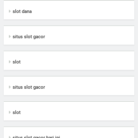
slot dana
situs slot gacor
slot
situs slot gacor
slot
situs slot gacor hari ini