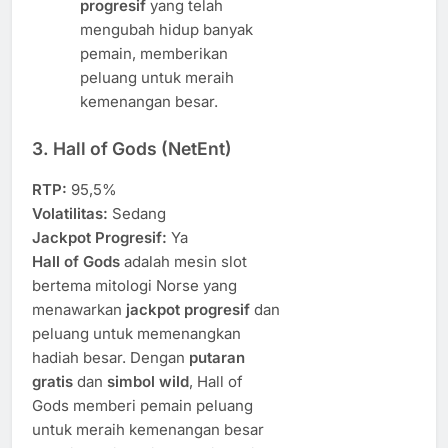
progresif
yang telah
mengubah hidup banyak
pemain, memberikan
peluang untuk meraih
kemenangan besar.
3.
Hall of Gods (NetEnt)
RTP:
95,5%
Volatilitas:
Sedang
Jackpot Progresif:
Ya
Hall of Gods
adalah mesin slot
bertema mitologi Norse yang
menawarkan
jackpot progresif
dan
peluang untuk memenangkan
hadiah besar. Dengan
putaran
gratis
dan
simbol wild
, Hall of
Gods memberi pemain peluang
untuk meraih kemenangan besar