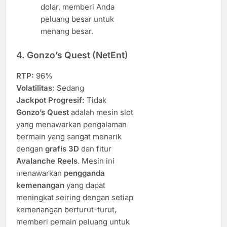
dolar, memberi Anda
peluang besar untuk
menang besar.
4.
Gonzo’s Quest (NetEnt)
RTP:
96%
Volatilitas:
Sedang
Jackpot Progresif:
Tidak
Gonzo’s Quest
adalah mesin slot
yang menawarkan pengalaman
bermain yang sangat menarik
dengan
grafis 3D
dan fitur
Avalanche Reels
. Mesin ini
menawarkan
pengganda
kemenangan
yang dapat
meningkat seiring dengan setiap
kemenangan berturut-turut,
memberi pemain peluang untuk