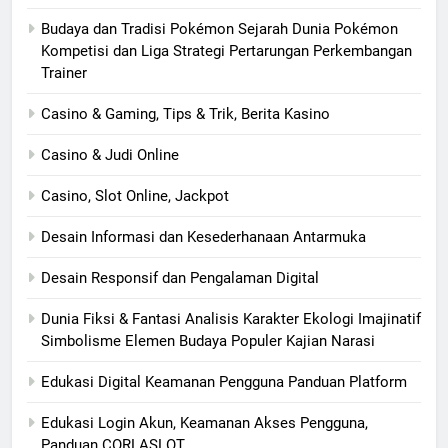
Budaya dan Tradisi Pokémon Sejarah Dunia Pokémon
Kompetisi dan Liga Strategi Pertarungan Perkembangan
Trainer
Casino & Gaming, Tips & Trik, Berita Kasino
Casino & Judi Online
Casino, Slot Online, Jackpot
Desain Informasi dan Kesederhanaan Antarmuka
Desain Responsif dan Pengalaman Digital
Dunia Fiksi & Fantasi Analisis Karakter Ekologi Imajinatif
Simbolisme Elemen Budaya Populer Kajian Narasi
Edukasi Digital Keamanan Pengguna Panduan Platform
Edukasi Login Akun, Keamanan Akses Pengguna,
Panduan CORLASLOT