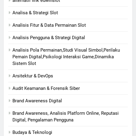
alternatif link edwinslot
Analisa & Strategi Slot
Analisis Fitur & Data Permainan Slot
Analisis Pengguna & Strategi Digital
Analisis Pola Permainan,Studi Visual Simbol,Perilaku
Pemain Digital,Psikologi Interaksi Game,Dinamika
Sistem Slot
Arsitektur & DevOps
Audit Keamanan & Forensik Siber
Brand Awareness Digital
Brand Awareness, Analisis Platform Online, Reputasi
Digital, Pengalaman Pengguna
Budaya & Teknologi