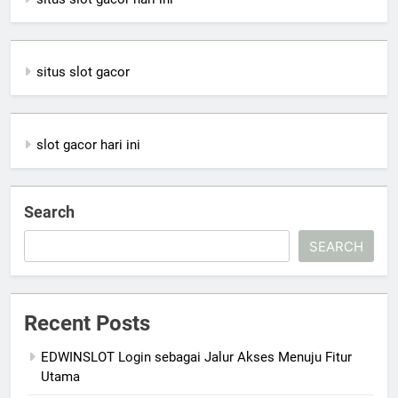
situs slot gacor
slot gacor hari ini
Search
SEARCH
Recent Posts
EDWINSLOT Login sebagai Jalur Akses Menuju Fitur
Utama