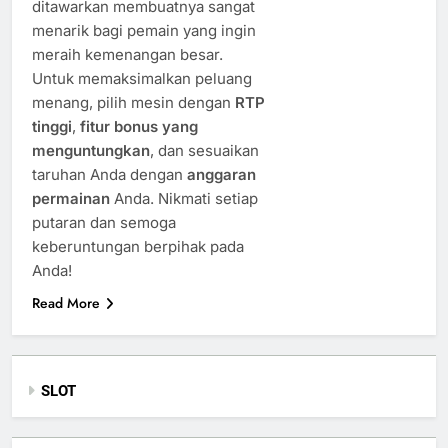
ditawarkan membuatnya sangat
menarik bagi pemain yang ingin
meraih kemenangan besar.
Untuk memaksimalkan peluang
menang, pilih mesin dengan
RTP
tinggi
,
fitur bonus yang
menguntungkan
, dan sesuaikan
taruhan Anda dengan
anggaran
permainan
Anda. Nikmati setiap
putaran dan semoga
keberuntungan berpihak pada
Anda!
Read More
SLOT