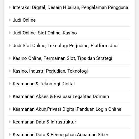
Interaksi Digital, Desain Hiburan, Pengalaman Pengguna
Judi Online
Judi Online, Slot Online, Kasino
Judi Slot Online, Teknologi Perjudian, Platform Judi
Kasino Online, Permainan Slot, Tips dan Strategi
Kasino, Industri Perjudian, Teknologi
Keamanan & Teknologi Digital
Keamanan Akses & Evaluasi Legalitas Domain
Keamanan Akun,Privasi Digital,Panduan Login Online
Keamanan Data & Infrastruktur
Keamanan Data & Pencegahan Ancaman Siber