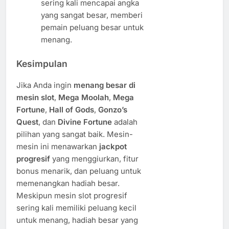
sering kali mencapai angka
yang sangat besar, memberi
pemain peluang besar untuk
menang.
Kesimpulan
Jika Anda ingin
menang besar di
mesin slot
,
Mega Moolah
,
Mega
Fortune
,
Hall of Gods
,
Gonzo’s
Quest
, dan
Divine Fortune
adalah
pilihan yang sangat baik. Mesin-
mesin ini menawarkan
jackpot
progresif
yang menggiurkan, fitur
bonus menarik, dan peluang untuk
memenangkan hadiah besar.
Meskipun mesin slot progresif
sering kali memiliki peluang kecil
untuk menang, hadiah besar yang