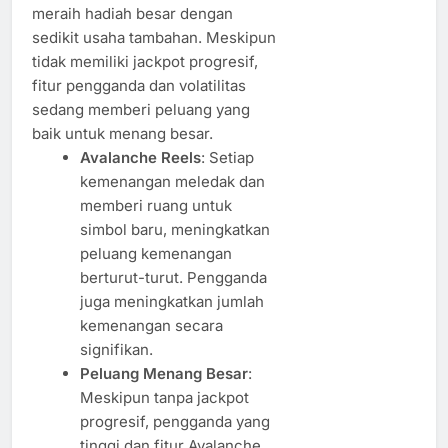
meraih hadiah besar dengan
sedikit usaha tambahan. Meskipun
tidak memiliki jackpot progresif,
fitur pengganda dan volatilitas
sedang memberi peluang yang
baik untuk menang besar.
Avalanche Reels
: Setiap
kemenangan meledak dan
memberi ruang untuk
simbol baru, meningkatkan
peluang kemenangan
berturut-turut. Pengganda
juga meningkatkan jumlah
kemenangan secara
signifikan.
Peluang Menang Besar
:
Meskipun tanpa jackpot
progresif, pengganda yang
tinggi dan fitur Avalanche