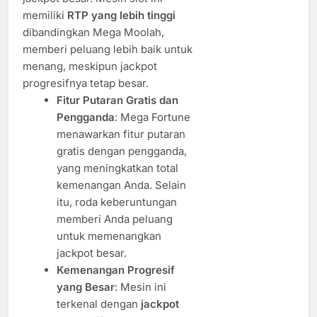
memiliki
RTP yang lebih tinggi
dibandingkan Mega Moolah,
memberi peluang lebih baik untuk
menang, meskipun jackpot
progresifnya tetap besar.
Fitur Putaran Gratis dan
Pengganda
: Mega Fortune
menawarkan fitur putaran
gratis dengan pengganda,
yang meningkatkan total
kemenangan Anda. Selain
itu, roda keberuntungan
memberi Anda peluang
untuk memenangkan
jackpot besar.
Kemenangan Progresif
yang Besar
: Mesin ini
terkenal dengan
jackpot