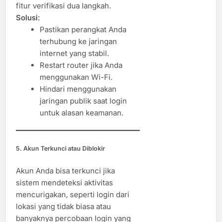
fitur verifikasi dua langkah.
Solusi:
Pastikan perangkat Anda
terhubung ke jaringan
internet yang stabil.
Restart router jika Anda
menggunakan Wi-Fi.
Hindari menggunakan
jaringan publik saat login
untuk alasan keamanan.
5. Akun Terkunci atau Diblokir
Akun Anda bisa terkunci jika
sistem mendeteksi aktivitas
mencurigakan, seperti login dari
lokasi yang tidak biasa atau
banyaknya percobaan login yang