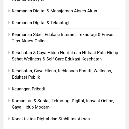
Keamanan Digital & Manajemen Akses Akun
Keamanan Digital & Teknologi
Keamanan Siber, Edukasi Internet, Teknologi & Privasi,
Tips Akses Online
Kesehatan & Gaya Hidup Nutrisi dan Hidrasi Pola Hidup
Sehat Wellness & Self-Care Edukasi Kesehatan
Kesehatan, Gaya Hidup, Kebiasaan Positif, Wellness,
Edukasi Publik
Keuangan Pribadi
Komunitas & Sosial, Teknologi Digital, Inovasi Online,
Gaya Hidup Modern
Konektivitas Digital dan Stabilitas Akses