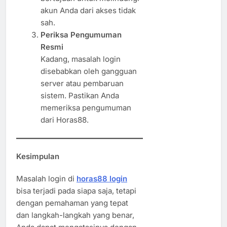
akun Anda dari akses tidak
sah.
Periksa Pengumuman
Resmi
Kadang, masalah login
disebabkan oleh gangguan
server atau pembaruan
sistem. Pastikan Anda
memeriksa pengumuman
dari Horas88.
Kesimpulan
Masalah login di
horas88 login
bisa terjadi pada siapa saja, tetapi
dengan pemahaman yang tepat
dan langkah-langkah yang benar,