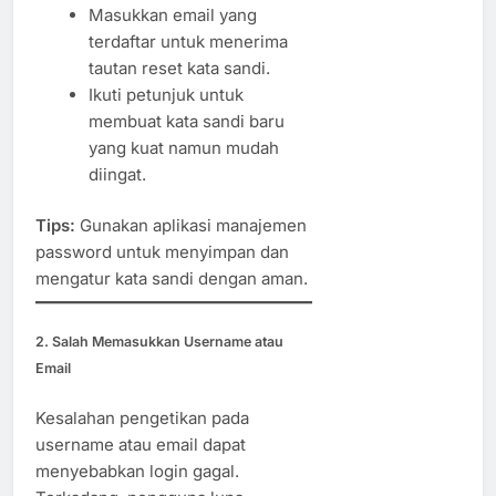
Masukkan email yang
terdaftar untuk menerima
tautan reset kata sandi.
Ikuti petunjuk untuk
membuat kata sandi baru
yang kuat namun mudah
diingat.
Tips:
Gunakan aplikasi manajemen
password untuk menyimpan dan
mengatur kata sandi dengan aman.
2. Salah Memasukkan Username atau
Email
Kesalahan pengetikan pada
username atau email dapat
menyebabkan login gagal.