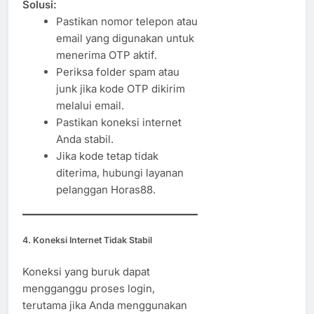
Solusi:
Pastikan nomor telepon atau
email yang digunakan untuk
menerima OTP aktif.
Periksa folder spam atau
junk jika kode OTP dikirim
melalui email.
Pastikan koneksi internet
Anda stabil.
Jika kode tetap tidak
diterima, hubungi layanan
pelanggan Horas88.
4. Koneksi Internet Tidak Stabil
Koneksi yang buruk dapat
mengganggu proses login,
terutama jika Anda menggunakan