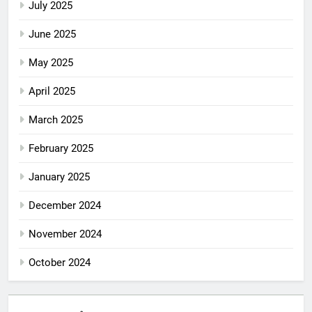
July 2025
June 2025
May 2025
April 2025
March 2025
February 2025
January 2025
December 2024
November 2024
October 2024