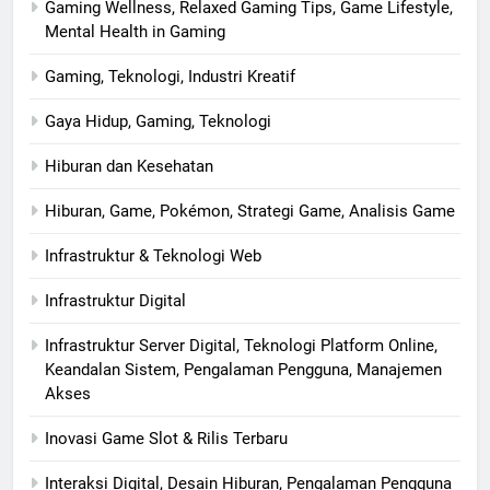
Gaming Wellness, Relaxed Gaming Tips, Game Lifestyle,
Mental Health in Gaming
Gaming, Teknologi, Industri Kreatif
Gaya Hidup, Gaming, Teknologi
Hiburan dan Kesehatan
Hiburan, Game, Pokémon, Strategi Game, Analisis Game
Infrastruktur & Teknologi Web
Infrastruktur Digital
Infrastruktur Server Digital, Teknologi Platform Online,
Keandalan Sistem, Pengalaman Pengguna, Manajemen
Akses
Inovasi Game Slot & Rilis Terbaru
Interaksi Digital, Desain Hiburan, Pengalaman Pengguna