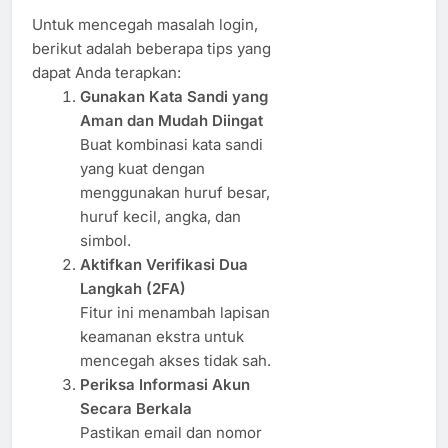
Untuk mencegah masalah login,
berikut adalah beberapa tips yang
dapat Anda terapkan:
Gunakan Kata Sandi yang
Aman dan Mudah Diingat
Buat kombinasi kata sandi
yang kuat dengan
menggunakan huruf besar,
huruf kecil, angka, dan
simbol.
Aktifkan Verifikasi Dua
Langkah (2FA)
Fitur ini menambah lapisan
keamanan ekstra untuk
mencegah akses tidak sah.
Periksa Informasi Akun
Secara Berkala
Pastikan email dan nomor