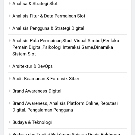
Analisa & Strategi Slot
Analisis Fitur & Data Permainan Slot
Analisis Pengguna & Strategi Digital
Analisis Pola Permainan,Studi Visual Simbol,Perilaku
Pemain Digital,Psikologi Interaksi Game,Dinamika
Sistem Slot
Arsitektur & DevOps
Audit Keamanan & Forensik Siber
Brand Awareness Digital
Brand Awareness, Analisis Platform Online, Reputasi
Digital, Pengalaman Pengguna
Budaya & Teknologi
Budaya dan Tradisi Pokémon Sejarah Dunia Pokémon