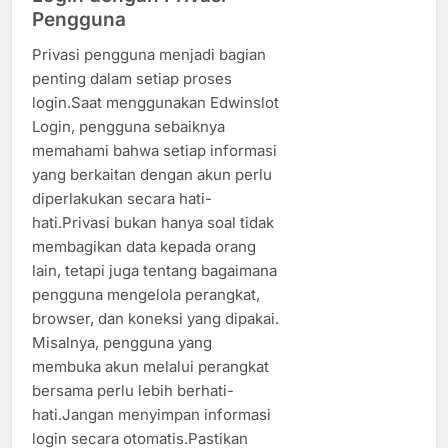
Pengguna
Privasi pengguna menjadi bagian
penting dalam setiap proses
login.Saat menggunakan Edwinslot
Login, pengguna sebaiknya
memahami bahwa setiap informasi
yang berkaitan dengan akun perlu
diperlakukan secara hati-
hati.Privasi bukan hanya soal tidak
membagikan data kepada orang
lain, tetapi juga tentang bagaimana
pengguna mengelola perangkat,
browser, dan koneksi yang dipakai.
Misalnya, pengguna yang
membuka akun melalui perangkat
bersama perlu lebih berhati-
hati.Jangan menyimpan informasi
login secara otomatis.Pastikan