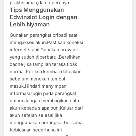
praktis,aman,dan tepercaya.
Tips Menggunakan
Edwinslot Login dengan
Lebih Nyaman
Gunakan perangkat pribadi saat
mengakses akun.Pastikan koneksi
internet stabil.Gunakan browser
yang sudah diperbarui.Bersihkan
cache jika tampilan terasa tidak
normal.Periksa kembali data akun
sebelum menekan tombol
masuk.Hindari menyimpan
informasi login pada perangkat
umum.Jangan membagikan data
akun kepada siapa pun.Keluar dari
akun setelah selesai jika
menggunakan perangkat bersama.
Kebiasaan sederhana ini