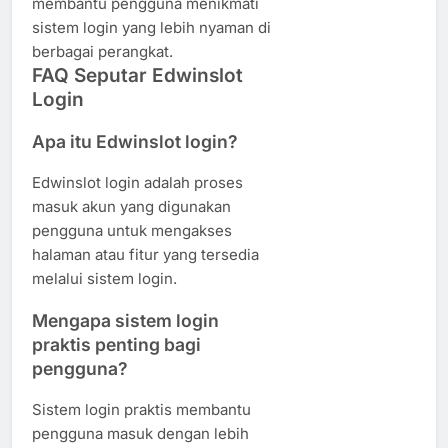
membantu pengguna menikmati
sistem login yang lebih nyaman di
berbagai perangkat.
FAQ Seputar Edwinslot
Login
Apa itu Edwinslot login?
Edwinslot login adalah proses
masuk akun yang digunakan
pengguna untuk mengakses
halaman atau fitur yang tersedia
melalui sistem login.
Mengapa sistem login
praktis penting bagi
pengguna?
Sistem login praktis membantu
pengguna masuk dengan lebih