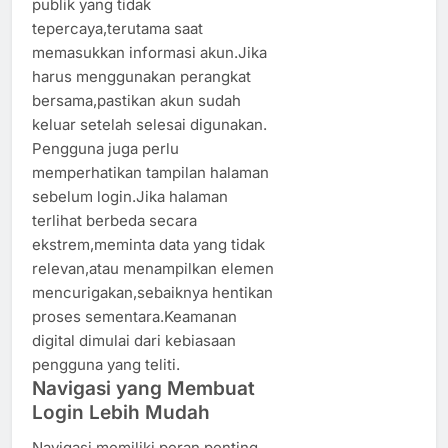
publik yang tidak
tepercaya,terutama saat
memasukkan informasi akun.Jika
harus menggunakan perangkat
bersama,pastikan akun sudah
keluar setelah selesai digunakan.
Pengguna juga perlu
memperhatikan tampilan halaman
sebelum login.Jika halaman
terlihat berbeda secara
ekstrem,meminta data yang tidak
relevan,atau menampilkan elemen
mencurigakan,sebaiknya hentikan
proses sementara.Keamanan
digital dimulai dari kebiasaan
pengguna yang teliti.
Navigasi yang Membuat
Login Lebih Mudah
Navigasi memiliki peran penting