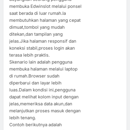
membuka Edwinslot melalui ponsel
saat berada di luar rumah.Ia
membutuhkan halaman yang cepat
dimuat,tombol yang mudah
ditekan,dan tampilan yang
jelas.Jika halaman responsif dan
koneksi stabil,proses login akan
terasa lebih praktis.
Skenario lain adalah pengguna
membuka halaman melalui laptop
di rumah.Browser sudah
diperbarui dan layar lebih
luas.Dalam kondisi ini,pengguna
dapat melihat kolom input dengan
jelas,memeriksa data akun,dan
melanjutkan proses masuk dengan
lebih tenang.
Contoh berikutnya adalah