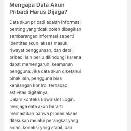
Mengapa Data Akun
Pribadi Harus Dijaga?
Data akun pribadi adalah informasi
penting yang tidak boleh dibagikan
sembarangan.Informasi seperti
identitas akun, akses masuk,
riwayat penggunaan, dan detail
pribadi lain perlu dilindungi karena
dapat memengaruhi keamanan
pengguna.Jika data akun diketahui
pihak lain, pengguna bisa
kehilangan kontrol terhadap
aktivitas digitalnya.
Dalam konteks Edwinslot Login,
menjaga data akun berarti
memastikan bahwa proses akses
dilakukan melalui perangkat yang
aman, koneksi yang stabil, dan