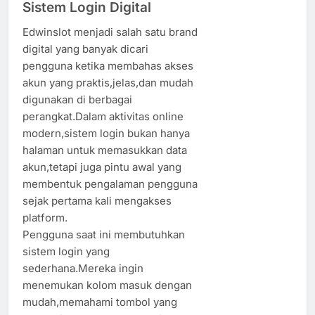
Sistem Login Digital
Edwinslot menjadi salah satu brand
digital yang banyak dicari
pengguna ketika membahas akses
akun yang praktis,jelas,dan mudah
digunakan di berbagai
perangkat.Dalam aktivitas online
modern,sistem login bukan hanya
halaman untuk memasukkan data
akun,tetapi juga pintu awal yang
membentuk pengalaman pengguna
sejak pertama kali mengakses
platform.
Pengguna saat ini membutuhkan
sistem login yang
sederhana.Mereka ingin
menemukan kolom masuk dengan
mudah,memahami tombol yang