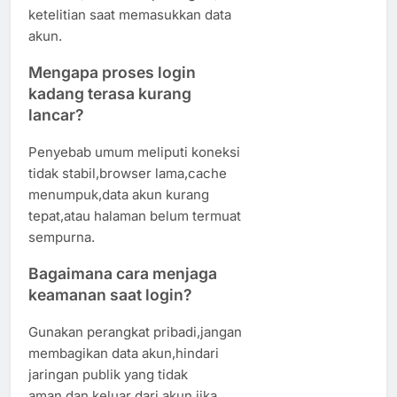
ketelitian saat memasukkan data
akun.
Mengapa proses login
kadang terasa kurang
lancar?
Penyebab umum meliputi koneksi
tidak stabil,browser lama,cache
menumpuk,data akun kurang
tepat,atau halaman belum termuat
sempurna.
Bagaimana cara menjaga
keamanan saat login?
Gunakan perangkat pribadi,jangan
membagikan data akun,hindari
jaringan publik yang tidak
aman,dan keluar dari akun jika