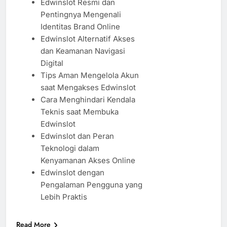
Edwinslot Resmi dan
Pentingnya Mengenali
Identitas Brand Online
Edwinslot Alternatif Akses
dan Keamanan Navigasi
Digital
Tips Aman Mengelola Akun
saat Mengakses Edwinslot
Cara Menghindari Kendala
Teknis saat Membuka
Edwinslot
Edwinslot dan Peran
Teknologi dalam
Kenyamanan Akses Online
Edwinslot dengan
Pengalaman Pengguna yang
Lebih Praktis
Read More