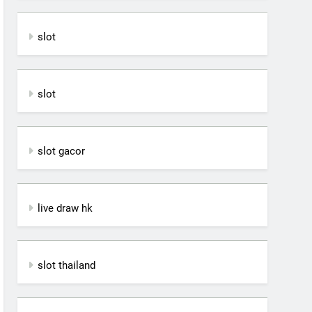
slot
slot
slot gacor
live draw hk
slot thailand