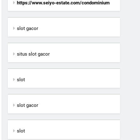
https://www.seiyo-estate.com/condominium
slot gacor
situs slot gacor
slot
slot gacor
slot