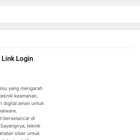
 Link Login
alsu yang mengarah
teknik keamanan,
n digital aman untuk
malware.
 berselancar di
. Sayangnya, teknik
ahatan siber untuk