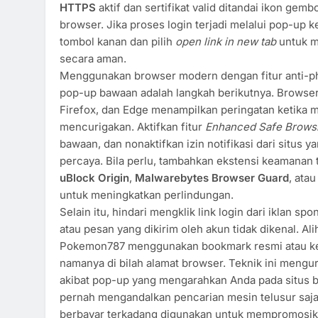
HTTPS
aktif dan sertifikat valid ditandai ikon gemb
browser. Jika proses login terjadi melalui pop-up ke
tombol kanan dan pilih
open link in new tab
untuk m
secara aman.
Menggunakan browser modern dengan fitur anti-ph
pop-up bawaan adalah langkah berikutnya. Browser
Firefox, dan Edge menampilkan peringatan ketika 
mencurigakan. Aktifkan fitur
Enhanced Safe Brows
bawaan, dan nonaktifkan izin notifikasi dari situs y
percaya. Bila perlu, tambahkan ekstensi keamanan 
uBlock Origin
,
Malwarebytes Browser Guard
, ata
untuk meningkatkan perlindungan.
Selain itu, hindari mengklik link login dari iklan sp
atau pesan yang dikirim oleh akun tidak dikenal. Ali
Pokemon787 menggunakan bookmark resmi atau ke
namanya di bilah alamat browser. Teknik ini mengur
akibat pop-up yang mengarahkan Anda pada situs 
pernah mengandalkan pencarian mesin telusur saja
berbayar terkadang digunakan untuk mempromosika