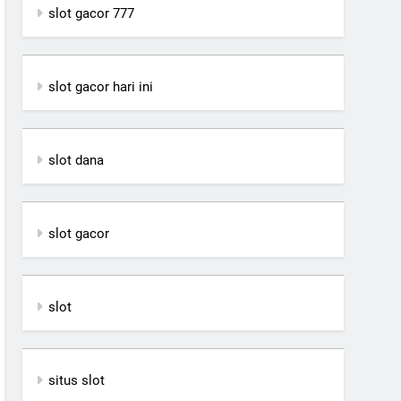
slot gacor 777
slot gacor hari ini
slot dana
slot gacor
slot
situs slot