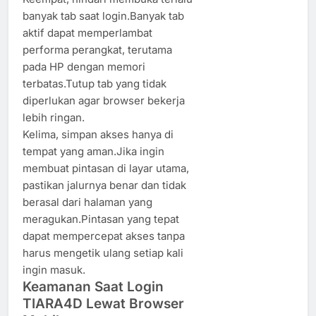
banyak tab saat login.Banyak tab
aktif dapat memperlambat
performa perangkat, terutama
pada HP dengan memori
terbatas.Tutup tab yang tidak
diperlukan agar browser bekerja
lebih ringan.
Kelima, simpan akses hanya di
tempat yang aman.Jika ingin
membuat pintasan di layar utama,
pastikan jalurnya benar dan tidak
berasal dari halaman yang
meragukan.Pintasan yang tepat
dapat mempercepat akses tanpa
harus mengetik ulang setiap kali
ingin masuk.
Keamanan Saat Login
TIARA4D Lewat Browser