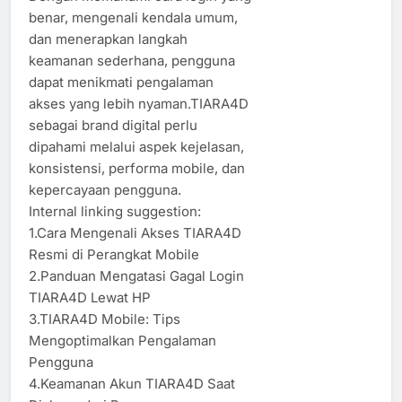
benar, mengenali kendala umum,
dan menerapkan langkah
keamanan sederhana, pengguna
dapat menikmati pengalaman
akses yang lebih nyaman.TIARA4D
sebagai brand digital perlu
dipahami melalui aspek kejelasan,
konsistensi, performa mobile, dan
kepercayaan pengguna.
Internal linking suggestion:
1.Cara Mengenali Akses TIARA4D
Resmi di Perangkat Mobile
2.Panduan Mengatasi Gagal Login
TIARA4D Lewat HP
3.TIARA4D Mobile: Tips
Mengoptimalkan Pengalaman
Pengguna
4.Keamanan Akun TIARA4D Saat