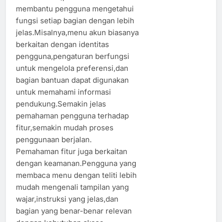
membantu pengguna mengetahui
fungsi setiap bagian dengan lebih
jelas.Misalnya,menu akun biasanya
berkaitan dengan identitas
pengguna,pengaturan berfungsi
untuk mengelola preferensi,dan
bagian bantuan dapat digunakan
untuk memahami informasi
pendukung.Semakin jelas
pemahaman pengguna terhadap
fitur,semakin mudah proses
penggunaan berjalan.
Pemahaman fitur juga berkaitan
dengan keamanan.Pengguna yang
membaca menu dengan teliti lebih
mudah mengenali tampilan yang
wajar,instruksi yang jelas,dan
bagian yang benar-benar relevan