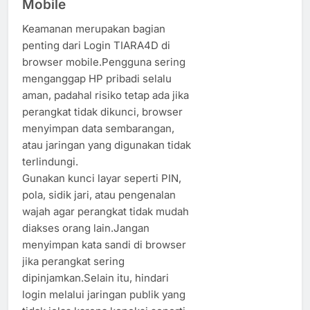
Mobile
Keamanan merupakan bagian
penting dari Login TIARA4D di
browser mobile.Pengguna sering
menganggap HP pribadi selalu
aman, padahal risiko tetap ada jika
perangkat tidak dikunci, browser
menyimpan data sembarangan,
atau jaringan yang digunakan tidak
terlindungi.
Gunakan kunci layar seperti PIN,
pola, sidik jari, atau pengenalan
wajah agar perangkat tidak mudah
diakses orang lain.Jangan
menyimpan kata sandi di browser
jika perangkat sering
dipinjamkan.Selain itu, hindari
login melalui jaringan publik yang