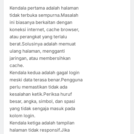
Kendala pertama adalah halaman
tidak terbuka sempurna.Masalah
ini biasanya berkaitan dengan
koneksi internet, cache browser,
atau perangkat yang terlalu
berat.Solusinya adalah memuat
ulang halaman, mengganti
jaringan, atau membersihkan
cache.
Kendala kedua adalah gagal login
meski data terasa benar.Pengguna
perlu memastikan tidak ada
kesalahan ketik.Periksa huruf
besar, angka, simbol, dan spasi
yang tidak sengaja masuk pada
kolom login.
Kendala ketiga adalah tampilan
halaman tidak responsif.Jika