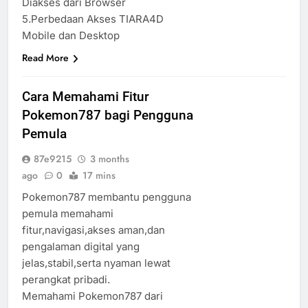
Diakses dari Browser
5.Perbedaan Akses TIARA4D
Mobile dan Desktop
Read More
Cara Memahami Fitur
Pokemon787 bagi Pengguna
Pemula
87e9215
3 months
ago
0
17 mins
Pokemon787 membantu pengguna
pemula memahami
fitur,navigasi,akses aman,dan
pengalaman digital yang
jelas,stabil,serta nyaman lewat
perangkat pribadi.
Memahami Pokemon787 dari