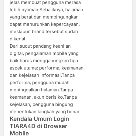
jelas membuat pengguna merasa
lebih nyaman.Sebaliknya, halaman
yang berat dan membingungkan
dapat menurunkan kepercayaan,
meskipun brand tersebut sudah
dikenal.
Dari sudut pandang keahlian
digital, pengalaman mobile yang
baik harus menggabungkan tiga
aspek utama: performa, keamanan,
dan kejelasan informasi.Tanpa
performa, pengguna mudah
meninggalkan halaman.Tanpa
keamanan, akun berisiko.Tanpa
kejelasan, pengguna bingung
menentukan langkah yang benar.
Kendala Umum Login
TIARA4D di Browser
Mobile