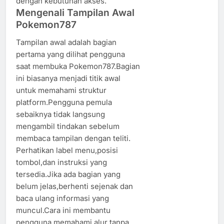
dengan kebutuhan akses.
Mengenali Tampilan Awal
Pokemon787
Tampilan awal adalah bagian
pertama yang dilihat pengguna
saat membuka Pokemon787.Bagian
ini biasanya menjadi titik awal
untuk memahami struktur
platform.Pengguna pemula
sebaiknya tidak langsung
mengambil tindakan sebelum
membaca tampilan dengan teliti.
Perhatikan label menu,posisi
tombol,dan instruksi yang
tersedia.Jika ada bagian yang
belum jelas,berhenti sejenak dan
baca ulang informasi yang
muncul.Cara ini membantu
pengguna memahami alur tanpa