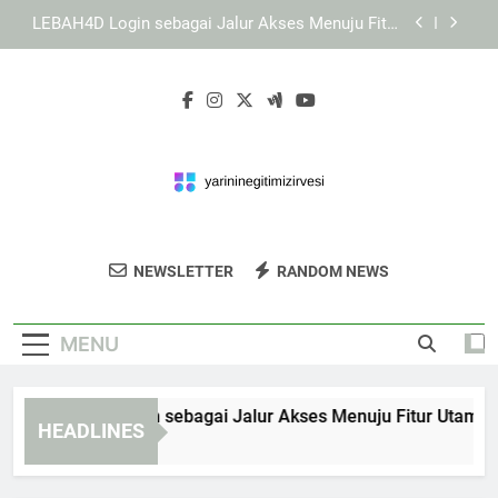
Skip
Login KAYA787 sebagai Jalur Akses Menuju Fitur
to
Utama
content
Cara Mengatasi Sesi Akun Kedaluwarsa saat
Menggunakan KAYA787 Login
EDWINSLOT Login sebagai Jalur Akses Menuju
Fitur Utama
LEBAH4D Login sebagai Jalur Akses Menuju Fitur
Utama
Login KAYA787 sebagai Jalur Akses Menuju Fitur
Utama
Yarin Inegitim
Dapatkan Pelatihan Profesional Dan
Cara Mengatasi Sesi Akun Kedaluwarsa saat
NEWSLETTER
RANDOM NEWS
Zirvesi
Menggunakan KAYA787 Login
Workshop Yang Mendukung Karier Anda Di
Yarini Negitim Izirvesi.
MENU
WINSLOT Login sebagai Jalur Akses Menuju Fitur Utama
HEADLINES
Weeks Ago