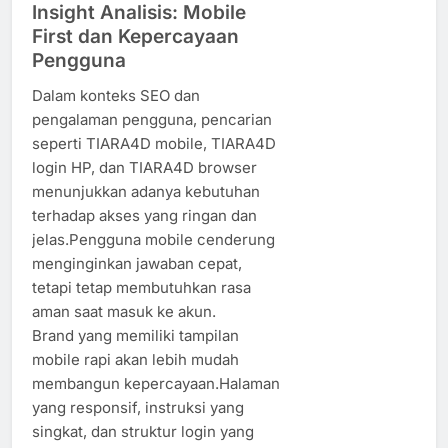
Insight Analisis: Mobile
First dan Kepercayaan
Pengguna
Dalam konteks SEO dan
pengalaman pengguna, pencarian
seperti TIARA4D mobile, TIARA4D
login HP, dan TIARA4D browser
menunjukkan adanya kebutuhan
terhadap akses yang ringan dan
jelas.Pengguna mobile cenderung
menginginkan jawaban cepat,
tetapi tetap membutuhkan rasa
aman saat masuk ke akun.
Brand yang memiliki tampilan
mobile rapi akan lebih mudah
membangun kepercayaan.Halaman
yang responsif, instruksi yang
singkat, dan struktur login yang