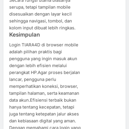
Secara fungsi utama biasanya
serupa, tetapi tampilan mobile
disesuaikan dengan layar kecil
sehingga navigasi, tombol, dan
kolom input dibuat lebih ringkas.
Kesimpulan
Login TIARA4D di browser mobile
adalah pilihan praktis bagi
pengguna yang ingin masuk akun
dengan lebih efisien melalui
perangkat HP.Agar proses berjalan
lancar, pengguna perlu
memperhatikan koneksi, browser,
tampilan halaman, serta keamanan
data akun.Efisiensi terbaik bukan
hanya tentang kecepatan, tetapi
juga tentang ketepatan jalur akses
dan kebiasaan digital yang aman.
Dengan memahami cara login yang