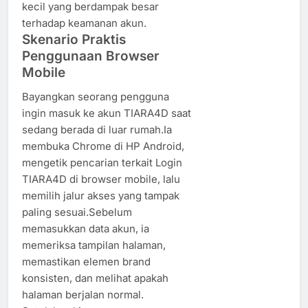
kecil yang berdampak besar
terhadap keamanan akun.
Skenario Praktis
Penggunaan Browser
Mobile
Bayangkan seorang pengguna
ingin masuk ke akun TIARA4D saat
sedang berada di luar rumah.Ia
membuka Chrome di HP Android,
mengetik pencarian terkait Login
TIARA4D di browser mobile, lalu
memilih jalur akses yang tampak
paling sesuai.Sebelum
memasukkan data akun, ia
memeriksa tampilan halaman,
memastikan elemen brand
konsisten, dan melihat apakah
halaman berjalan normal.