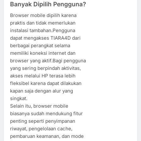
Banyak Dipilih Pengguna?
Browser mobile dipilih karena
praktis dan tidak memerlukan
instalasi tambahan.Pengguna
dapat mengakses TIARA4D dari
berbagai perangkat selama
memiliki koneksi internet dan
browser yang aktif.Bagi pengguna
yang sering berpindah aktivitas,
akses melalui HP terasa lebih
fleksibel karena dapat dilakukan
kapan saja dengan alur yang
singkat.
Selain itu, browser mobile
biasanya sudah mendukung fitur
penting seperti penyimpanan
riwayat, pengelolaan cache,
pembaruan keamanan, dan mode