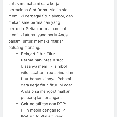
untuk memahami cara kerja
permainan
Slot Dana
. Mesin slot
memiliki berbagai fitur, simbol, dan
mekanisme permainan yang
berbeda. Setiap permainan slot
memiliki aturan yang perlu Anda
pahami untuk memaksimalkan
peluang menang.
Pelajari Fitur-Fitur
Permainan
: Mesin slot
biasanya memiliki simbol
wild, scatter, free spins, dan
fitur bonus lainnya. Pahami
cara kerja fitur-fitur ini agar
Anda bisa mengoptimalkan
peluang kemenangan.
Cek Volatilitas dan RTP
:
Pilih mesin dengan
RTP
(Return to Player) yang