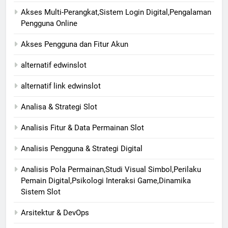
Akses Multi-Perangkat,Sistem Login Digital,Pengalaman
Pengguna Online
Akses Pengguna dan Fitur Akun
alternatif edwinslot
alternatif link edwinslot
Analisa & Strategi Slot
Analisis Fitur & Data Permainan Slot
Analisis Pengguna & Strategi Digital
Analisis Pola Permainan,Studi Visual Simbol,Perilaku
Pemain Digital,Psikologi Interaksi Game,Dinamika
Sistem Slot
Arsitektur & DevOps