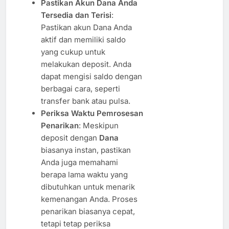
Pastikan Akun Dana Anda
Tersedia dan Terisi
:
Pastikan akun Dana Anda
aktif dan memiliki saldo
yang cukup untuk
melakukan deposit. Anda
dapat mengisi saldo dengan
berbagai cara, seperti
transfer bank atau pulsa.
Periksa Waktu Pemrosesan
Penarikan
: Meskipun
deposit dengan
Dana
biasanya instan, pastikan
Anda juga memahami
berapa lama waktu yang
dibutuhkan untuk menarik
kemenangan Anda. Proses
penarikan biasanya cepat,
tetapi tetap periksa