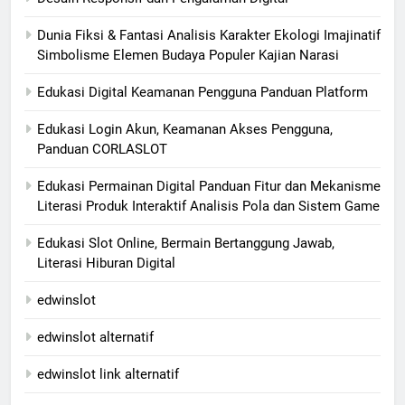
Dunia Fiksi & Fantasi Analisis Karakter Ekologi Imajinatif
Simbolisme Elemen Budaya Populer Kajian Narasi
Edukasi Digital Keamanan Pengguna Panduan Platform
Edukasi Login Akun, Keamanan Akses Pengguna,
Panduan CORLASLOT
Edukasi Permainan Digital Panduan Fitur dan Mekanisme
Literasi Produk Interaktif Analisis Pola dan Sistem Game
Edukasi Slot Online, Bermain Bertanggung Jawab,
Literasi Hiburan Digital
edwinslot
edwinslot alternatif
edwinslot link alternatif