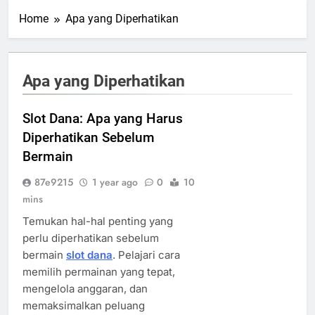
Home
Apa yang Diperhatikan
Apa yang Diperhatikan
Slot Dana: Apa yang Harus
Diperhatikan Sebelum
Bermain
87e9215
1 year ago
0
10
mins
Temukan hal-hal penting yang
perlu diperhatikan sebelum
bermain
slot dana
. Pelajari cara
memilih permainan yang tepat,
mengelola anggaran, dan
memaksimalkan peluang