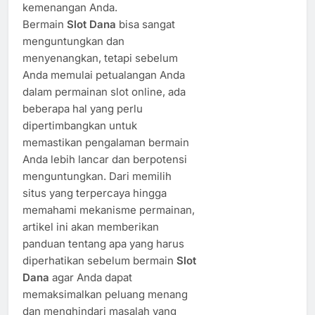
kemenangan Anda.
Bermain
Slot Dana
bisa sangat
menguntungkan dan
menyenangkan, tetapi sebelum
Anda memulai petualangan Anda
dalam permainan slot online, ada
beberapa hal yang perlu
dipertimbangkan untuk
memastikan pengalaman bermain
Anda lebih lancar dan berpotensi
menguntungkan. Dari memilih
situs yang terpercaya hingga
memahami mekanisme permainan,
artikel ini akan memberikan
panduan tentang apa yang harus
diperhatikan sebelum bermain
Slot
Dana
agar Anda dapat
memaksimalkan peluang menang
dan menghindari masalah yang