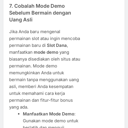
7.
Cobalah Mode Demo
Sebelum Bermain dengan
Uang Asli
Jika Anda baru mengenal
permainan slot atau ingin mencoba
permainan baru di
Slot Dana
,
manfaatkan
mode demo
yang
biasanya disediakan oleh situs atau
permainan. Mode demo
memungkinkan Anda untuk
bermain tanpa menggunakan uang
asli, memberi Anda kesempatan
untuk memahami cara kerja
permainan dan fitur-fitur bonus
yang ada.
Manfaatkan Mode Demo
:
Gunakan mode demo untuk
berlatih dan menguji