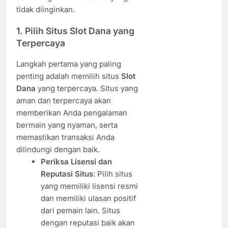
tidak diinginkan.
1.
Pilih Situs Slot Dana yang
Terpercaya
Langkah pertama yang paling
penting adalah memilih situs
Slot
Dana
yang terpercaya. Situs yang
aman dan terpercaya akan
memberikan Anda pengalaman
bermain yang nyaman, serta
memastikan transaksi Anda
dilindungi dengan baik.
Periksa Lisensi dan
Reputasi Situs
: Pilih situs
yang memiliki lisensi resmi
dan memiliki ulasan positif
dari pemain lain. Situs
dengan reputasi baik akan