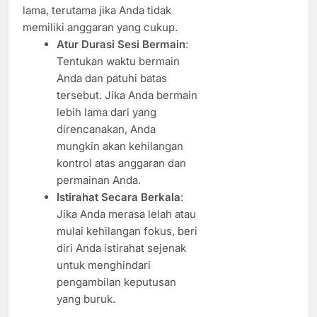
lama, terutama jika Anda tidak
memiliki anggaran yang cukup.
Atur Durasi Sesi Bermain
:
Tentukan waktu bermain
Anda dan patuhi batas
tersebut. Jika Anda bermain
lebih lama dari yang
direncanakan, Anda
mungkin akan kehilangan
kontrol atas anggaran dan
permainan Anda.
Istirahat Secara Berkala
:
Jika Anda merasa lelah atau
mulai kehilangan fokus, beri
diri Anda istirahat sejenak
untuk menghindari
pengambilan keputusan
yang buruk.