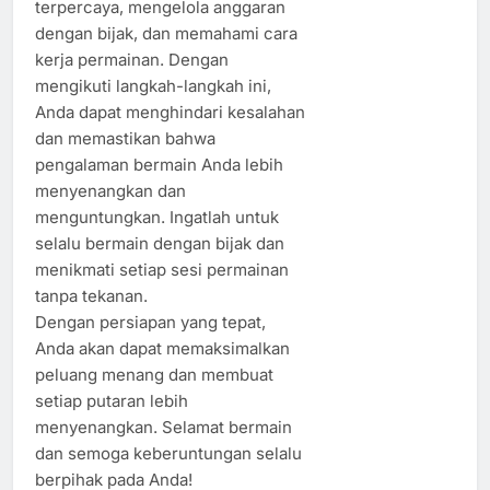
terpercaya, mengelola anggaran
dengan bijak, dan memahami cara
kerja permainan. Dengan
mengikuti langkah-langkah ini,
Anda dapat menghindari kesalahan
dan memastikan bahwa
pengalaman bermain Anda lebih
menyenangkan dan
menguntungkan. Ingatlah untuk
selalu bermain dengan bijak dan
menikmati setiap sesi permainan
tanpa tekanan.
Dengan persiapan yang tepat,
Anda akan dapat memaksimalkan
peluang menang dan membuat
setiap putaran lebih
menyenangkan. Selamat bermain
dan semoga keberuntungan selalu
berpihak pada Anda!