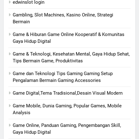
edwinslot login
Gambling, Slot Machines, Kasino Online, Strategi
Bermain
Game & Hiburan Game Online Kooperatif & Komunitas
Gaya Hidup Digital
Game & Teknologi, Kesehatan Mental, Gaya Hidup Sehat,
Tips Bermain Game, Produktivitas
Game dan Teknologi Tips Gaming Gaming Setup
Pengalaman Bermain Gaming Accessories
Game Digital,Tema Tradisional,Desain Visual Modern
Game Mobile, Dunia Gaming, Popular Games, Mobile
Analysis
Game Online, Panduan Gaming, Pengembangan Skill,
Gaya Hidup Digital