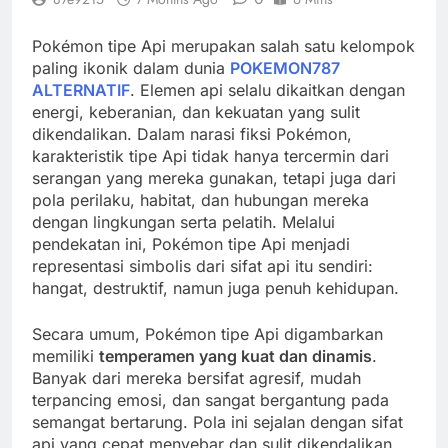
Pokémon tipe Api merupakan salah satu kelompok
paling ikonik dalam dunia
POKEMON787
ALTERNATIF
. Elemen api selalu dikaitkan dengan
energi, keberanian, dan kekuatan yang sulit
dikendalikan. Dalam narasi fiksi Pokémon,
karakteristik tipe Api tidak hanya tercermin dari
serangan yang mereka gunakan, tetapi juga dari
pola perilaku, habitat, dan hubungan mereka
dengan lingkungan serta pelatih. Melalui
pendekatan ini, Pokémon tipe Api menjadi
representasi simbolis dari sifat api itu sendiri:
hangat, destruktif, namun juga penuh kehidupan.
Secara umum, Pokémon tipe Api digambarkan
memiliki
temperamen yang kuat dan dinamis
.
Banyak dari mereka bersifat agresif, mudah
terpancing emosi, dan sangat bergantung pada
semangat bertarung. Pola ini sejalan dengan sifat
api yang cepat menyebar dan sulit dikendalikan.