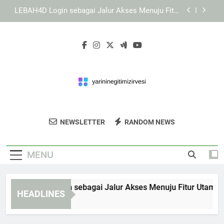
Skip
Login KAYA787 sebagai Jalur Akses Menuju Fitur
to
Utama
content
Cara Mengatasi Sesi Akun Kedaluwarsa saat
Menggunakan KAYA787 Login
EDWINSLOT Login sebagai Jalur Akses Menuju
Fitur Utama
LEBAH4D Login sebagai Jalur Akses Menuju Fitur
Utama
Login KAYA787 sebagai Jalur Akses Menuju Fitur
Utama
Yarin Inegitim
Dapatkan Pelatihan Profesional Dan
Cara Mengatasi Sesi Akun Kedaluwarsa saat
NEWSLETTER
RANDOM NEWS
Zirvesi
Menggunakan KAYA787 Login
Workshop Yang Mendukung Karier Anda Di
Yarini Negitim Izirvesi.
MENU
WINSLOT Login sebagai Jalur Akses Menuju Fitur Utama
HEADLINES
Weeks Ago