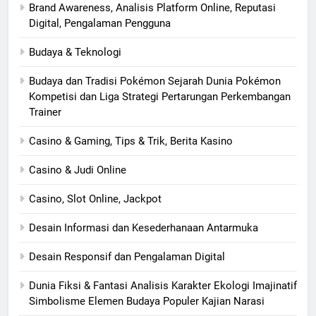
Brand Awareness, Analisis Platform Online, Reputasi
Digital, Pengalaman Pengguna
Budaya & Teknologi
Budaya dan Tradisi Pokémon Sejarah Dunia Pokémon
Kompetisi dan Liga Strategi Pertarungan Perkembangan
Trainer
Casino & Gaming, Tips & Trik, Berita Kasino
Casino & Judi Online
Casino, Slot Online, Jackpot
Desain Informasi dan Kesederhanaan Antarmuka
Desain Responsif dan Pengalaman Digital
Dunia Fiksi & Fantasi Analisis Karakter Ekologi Imajinatif
Simbolisme Elemen Budaya Populer Kajian Narasi