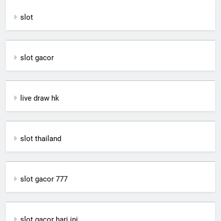
slot
slot gacor
live draw hk
slot thailand
slot gacor 777
slot gacor hari ini