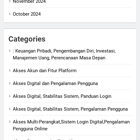
November 2024
October 2024
Categories
: Keuangan Pribadi, Pengembangan Diri, Investasi,
Manajemen Uang, Perencanaan Masa Depan
Akses Akun dan Fitur Platform
Akses Digital dan Pengalaman Pengguna
Akses Digital, Stabilitas Sistem, Panduan Login
Akses Digital, Stabilitas Sistem, Pengalaman Pengguna
Akses Multi-Perangkat,Sistem Login Digital,Pengalaman
Pengguna Online