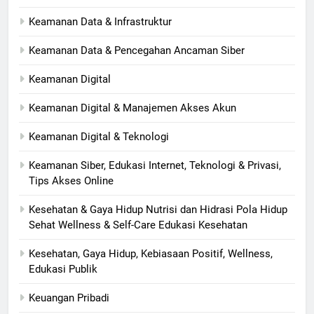
Keamanan Data & Infrastruktur
Keamanan Data & Pencegahan Ancaman Siber
Keamanan Digital
Keamanan Digital & Manajemen Akses Akun
Keamanan Digital & Teknologi
Keamanan Siber, Edukasi Internet, Teknologi & Privasi,
Tips Akses Online
Kesehatan & Gaya Hidup Nutrisi dan Hidrasi Pola Hidup
Sehat Wellness & Self-Care Edukasi Kesehatan
Kesehatan, Gaya Hidup, Kebiasaan Positif, Wellness,
Edukasi Publik
Keuangan Pribadi