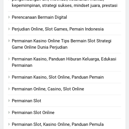
kepemimpinan, strategi sukses, mindset juara, prestasi
Perencanaan Bermain Digital
Perjudian Online, Slot Games, Pemain Indonesia
Permainan Kasino Online Tips Bermain Slot Strategi
Game Online Dunia Perjudian
Permainan Kasino, Panduan Hiburan Keluarga, Edukasi
Permainan
Permainan Kasino, Slot Online, Panduan Pemain
Permainan Online, Casino, Slot Online
Permainan Slot
Permainan Slot Online
Permainan Slot, Kasino Online, Panduan Pemula