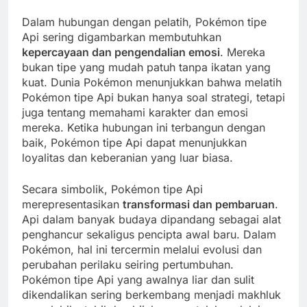
Dalam hubungan dengan pelatih, Pokémon tipe
Api sering digambarkan membutuhkan
kepercayaan dan pengendalian emosi
. Mereka
bukan tipe yang mudah patuh tanpa ikatan yang
kuat. Dunia Pokémon menunjukkan bahwa melatih
Pokémon tipe Api bukan hanya soal strategi, tetapi
juga tentang memahami karakter dan emosi
mereka. Ketika hubungan ini terbangun dengan
baik, Pokémon tipe Api dapat menunjukkan
loyalitas dan keberanian yang luar biasa.
Secara simbolik, Pokémon tipe Api
merepresentasikan
transformasi dan pembaruan
.
Api dalam banyak budaya dipandang sebagai alat
penghancur sekaligus pencipta awal baru. Dalam
Pokémon, hal ini tercermin melalui evolusi dan
perubahan perilaku seiring pertumbuhan.
Pokémon tipe Api yang awalnya liar dan sulit
dikendalikan sering berkembang menjadi makhluk