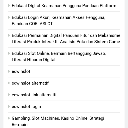
Edukasi Digital Keamanan Pengguna Panduan Platform
Edukasi Login Akun, Keamanan Akses Pengguna,
Panduan CORLASLOT
Edukasi Permainan Digital Panduan Fitur dan Mekanisme
Literasi Produk Interaktif Analisis Pola dan Sistem Game
Edukasi Slot Online, Bermain Bertanggung Jawab,
Literasi Hiburan Digital
edwinslot
edwinslot alternatif
edwinslot link alternatif
edwinslot login
Gambling, Slot Machines, Kasino Online, Strategi
Bermain