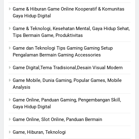
Game & Hiburan Game Online Kooperatif & Komunitas
Gaya Hidup Digital
Game & Teknologi, Kesehatan Mental, Gaya Hidup Sehat,
Tips Bermain Game, Produktivitas
Game dan Teknologi Tips Gaming Gaming Setup
Pengalaman Bermain Gaming Accessories
Game Digital,Tema Tradisional,Desain Visual Modern
Game Mobile, Dunia Gaming, Popular Games, Mobile
Analysis
Game Online, Panduan Gaming, Pengembangan Skill,
Gaya Hidup Digital
Game Online, Slot Online, Panduan Bermain
Game, Hiburan, Teknologi