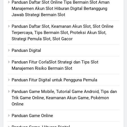
Panduan Daftar Slot Online Tips Bermain Slot Aman
Manajemen Akun Slot Hiburan Digital Bertanggung
Jawab Strategi Bermain Slot
Panduan Daftar Slot, Keamanan Akun Slot, Slot Online
Terpercaya, Tips Bermain Slot, Proteksi Akun Slot,
Strategi Pemula Slot, Slot Gacor
Panduan Digital
Panduan Fitur CorlaSlot Strategi dan Tips Slot
Manajemen Risiko Bermain Slot
Panduan Fitur Digital untuk Pengguna Pemula
Panduan Game Mobile, Tutorial Game Android, Tips dan
Trik Game Online, Keamanan Akun Game, Pokémon
Online
Panduan Game Online