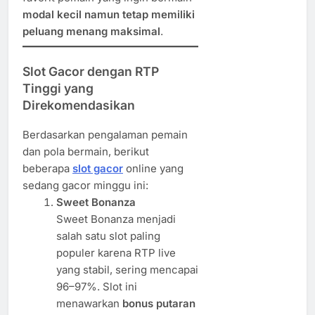
modal kecil namun tetap memiliki
peluang menang maksimal
.
Slot Gacor dengan RTP
Tinggi yang
Direkomendasikan
Berdasarkan pengalaman pemain
dan pola bermain, berikut
beberapa
slot gacor
online yang
sedang gacor minggu ini:
Sweet Bonanza
Sweet Bonanza menjadi
salah satu slot paling
populer karena RTP live
yang stabil, sering mencapai
96–97%. Slot ini
menawarkan
bonus putaran