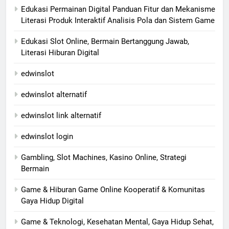
Edukasi Permainan Digital Panduan Fitur dan Mekanisme
Literasi Produk Interaktif Analisis Pola dan Sistem Game
Edukasi Slot Online, Bermain Bertanggung Jawab,
Literasi Hiburan Digital
edwinslot
edwinslot alternatif
edwinslot link alternatif
edwinslot login
Gambling, Slot Machines, Kasino Online, Strategi
Bermain
Game & Hiburan Game Online Kooperatif & Komunitas
Gaya Hidup Digital
Game & Teknologi, Kesehatan Mental, Gaya Hidup Sehat,