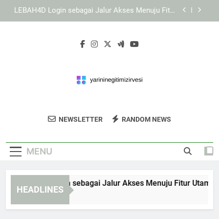
Skip
Login KAYA787 sebagai Jalur Akses Menuju Fitur
to
Utama
content
Cara Mengatasi Sesi Akun Kedaluwarsa saat
Menggunakan KAYA787 Login
EDWINSLOT Login sebagai Jalur Akses Menuju
Fitur Utama
LEBAH4D Login sebagai Jalur Akses Menuju Fitur
Utama
Login KAYA787 sebagai Jalur Akses Menuju Fitur
Utama
Yarin Inegitim
Dapatkan Pelatihan Profesional Dan
Cara Mengatasi Sesi Akun Kedaluwarsa saat
NEWSLETTER
RANDOM NEWS
Zirvesi
Menggunakan KAYA787 Login
Workshop Yang Mendukung Karier Anda Di
Yarini Negitim Izirvesi.
MENU
DWINSLOT Login sebagai Jalur Akses Menuju Fitur Utama
HEADLINES
Weeks Ago