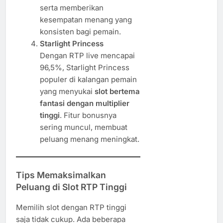
serta memberikan
kesempatan menang yang
konsisten bagi pemain.
Starlight Princess
Dengan RTP live mencapai
96,5%, Starlight Princess
populer di kalangan pemain
yang menyukai
slot bertema
fantasi dengan multiplier
tinggi
. Fitur bonusnya
sering muncul, membuat
peluang menang meningkat.
Tips Memaksimalkan
Peluang di Slot RTP Tinggi
Memilih slot dengan RTP tinggi
saja tidak cukup. Ada beberapa