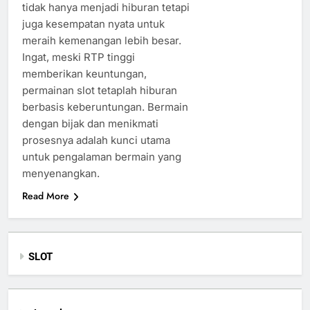
tidak hanya menjadi hiburan tetapi
juga kesempatan nyata untuk
meraih kemenangan lebih besar.
Ingat, meski RTP tinggi
memberikan keuntungan,
permainan slot tetaplah hiburan
berbasis keberuntungan. Bermain
dengan bijak dan menikmati
prosesnya adalah kunci utama
untuk pengalaman bermain yang
menyenangkan.
Read More
SLOT