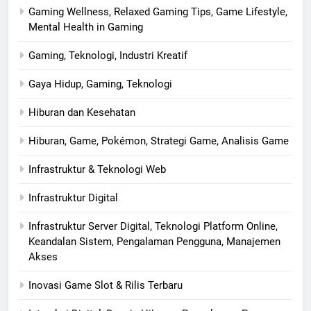
Gaming Wellness, Relaxed Gaming Tips, Game Lifestyle,
Mental Health in Gaming
Gaming, Teknologi, Industri Kreatif
Gaya Hidup, Gaming, Teknologi
Hiburan dan Kesehatan
Hiburan, Game, Pokémon, Strategi Game, Analisis Game
Infrastruktur & Teknologi Web
Infrastruktur Digital
Infrastruktur Server Digital, Teknologi Platform Online,
Keandalan Sistem, Pengalaman Pengguna, Manajemen
Akses
Inovasi Game Slot & Rilis Terbaru