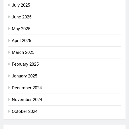
July 2025
June 2025
May 2025
April 2025
March 2025
February 2025
January 2025
December 2024
November 2024
October 2024