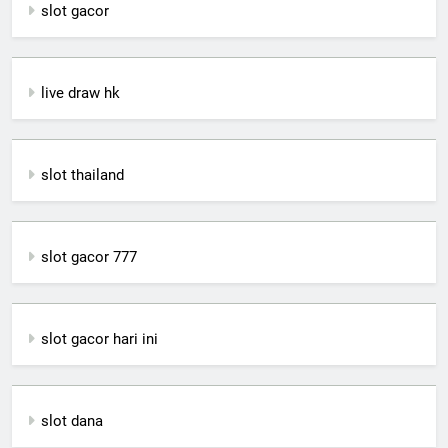
slot gacor
live draw hk
slot thailand
slot gacor 777
slot gacor hari ini
slot dana