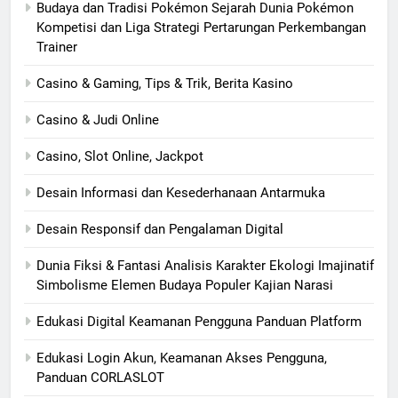
Budaya dan Tradisi Pokémon Sejarah Dunia Pokémon
Kompetisi dan Liga Strategi Pertarungan Perkembangan
Trainer
Casino & Gaming, Tips & Trik, Berita Kasino
Casino & Judi Online
Casino, Slot Online, Jackpot
Desain Informasi dan Kesederhanaan Antarmuka
Desain Responsif dan Pengalaman Digital
Dunia Fiksi & Fantasi Analisis Karakter Ekologi Imajinatif
Simbolisme Elemen Budaya Populer Kajian Narasi
Edukasi Digital Keamanan Pengguna Panduan Platform
Edukasi Login Akun, Keamanan Akses Pengguna,
Panduan CORLASLOT