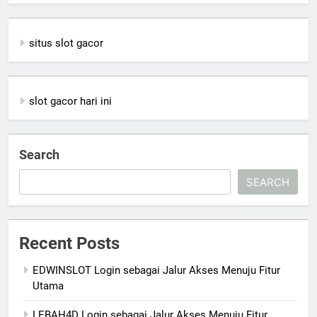
situs slot gacor
slot gacor hari ini
Search
SEARCH
Recent Posts
EDWINSLOT Login sebagai Jalur Akses Menuju Fitur
Utama
LEBAH4D Login sebagai Jalur Akses Menuju Fitur