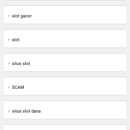
slot gacor
slot
situs slot
SCAM
situs slot dana