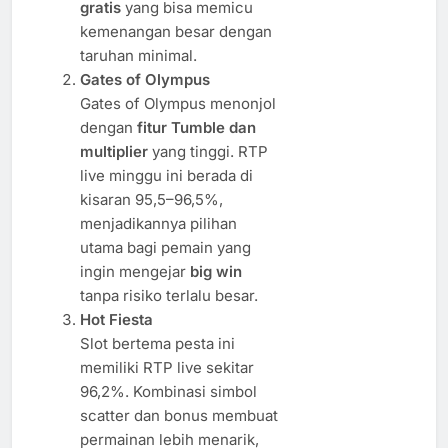
gratis
yang bisa memicu
kemenangan besar dengan
taruhan minimal.
Gates of Olympus
Gates of Olympus menonjol
dengan
fitur Tumble dan
multiplier
yang tinggi. RTP
live minggu ini berada di
kisaran 95,5–96,5%,
menjadikannya pilihan
utama bagi pemain yang
ingin mengejar
big win
tanpa risiko terlalu besar.
Hot Fiesta
Slot bertema pesta ini
memiliki RTP live sekitar
96,2%. Kombinasi simbol
scatter dan bonus membuat
permainan lebih menarik,