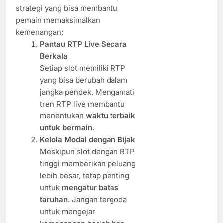
strategi yang bisa membantu
pemain memaksimalkan
kemenangan:
Pantau RTP Live Secara
Berkala
Setiap slot memiliki RTP
yang bisa berubah dalam
jangka pendek. Mengamati
tren RTP live membantu
menentukan
waktu terbaik
untuk bermain
.
Kelola Modal dengan Bijak
Meskipun slot dengan RTP
tinggi memberikan peluang
lebih besar, tetap penting
untuk
mengatur batas
taruhan
. Jangan tergoda
untuk mengejar