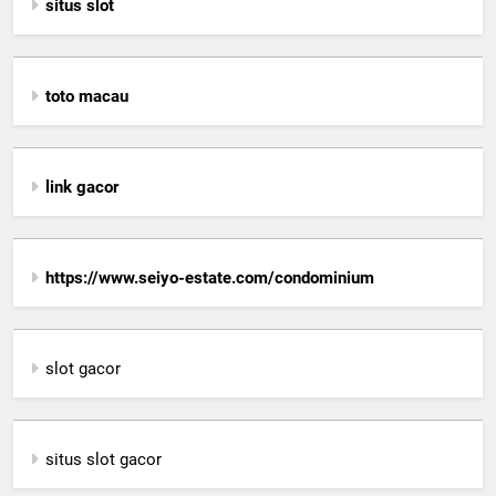
situs slot
toto macau
link gacor
https://www.seiyo-estate.com/condominium
slot gacor
situs slot gacor