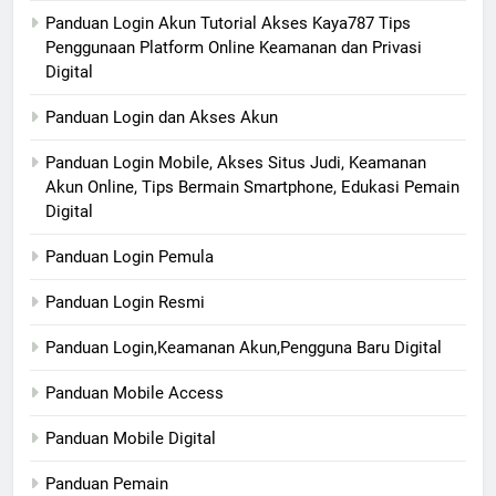
Panduan Login Akun Tutorial Akses Kaya787 Tips
Penggunaan Platform Online Keamanan dan Privasi
Digital
Panduan Login dan Akses Akun
Panduan Login Mobile, Akses Situs Judi, Keamanan
Akun Online, Tips Bermain Smartphone, Edukasi Pemain
Digital
Panduan Login Pemula
Panduan Login Resmi
Panduan Login,Keamanan Akun,Pengguna Baru Digital
Panduan Mobile Access
Panduan Mobile Digital
Panduan Pemain