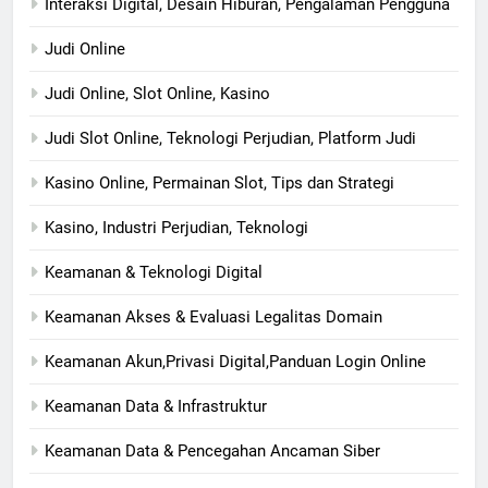
Interaksi Digital, Desain Hiburan, Pengalaman Pengguna
Judi Online
Judi Online, Slot Online, Kasino
Judi Slot Online, Teknologi Perjudian, Platform Judi
Kasino Online, Permainan Slot, Tips dan Strategi
Kasino, Industri Perjudian, Teknologi
Keamanan & Teknologi Digital
Keamanan Akses & Evaluasi Legalitas Domain
Keamanan Akun,Privasi Digital,Panduan Login Online
Keamanan Data & Infrastruktur
Keamanan Data & Pencegahan Ancaman Siber