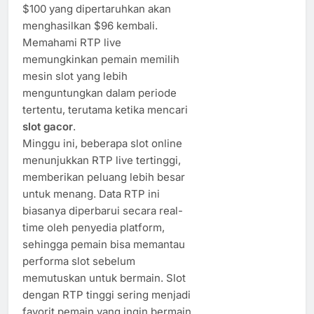
$100 yang dipertaruhkan akan
menghasilkan $96 kembali.
Memahami RTP live
memungkinkan pemain memilih
mesin slot yang lebih
menguntungkan dalam periode
tertentu, terutama ketika mencari
slot gacor
.
Minggu ini, beberapa slot online
menunjukkan RTP live tertinggi,
memberikan peluang lebih besar
untuk menang. Data RTP ini
biasanya diperbarui secara real-
time oleh penyedia platform,
sehingga pemain bisa memantau
performa slot sebelum
memutuskan untuk bermain. Slot
dengan RTP tinggi sering menjadi
favorit pemain yang ingin bermain