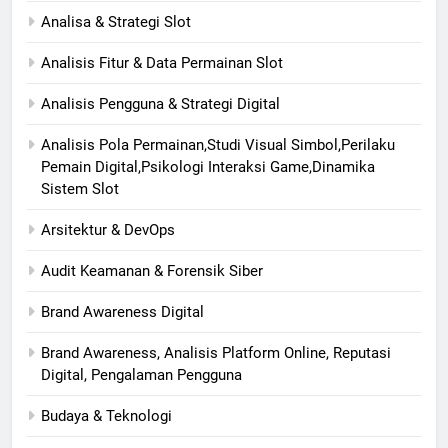
Analisa & Strategi Slot
Analisis Fitur & Data Permainan Slot
Analisis Pengguna & Strategi Digital
Analisis Pola Permainan,Studi Visual Simbol,Perilaku
Pemain Digital,Psikologi Interaksi Game,Dinamika
Sistem Slot
Arsitektur & DevOps
Audit Keamanan & Forensik Siber
Brand Awareness Digital
Brand Awareness, Analisis Platform Online, Reputasi
Digital, Pengalaman Pengguna
Budaya & Teknologi