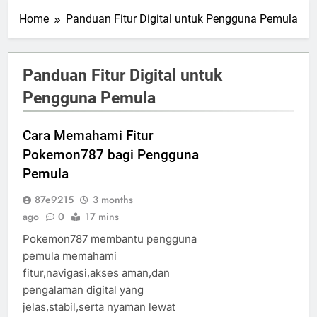
Home
Panduan Fitur Digital untuk Pengguna Pemula
Panduan Fitur Digital untuk
Pengguna Pemula
Cara Memahami Fitur
Pokemon787 bagi Pengguna
Pemula
87e9215
3 months
ago
0
17 mins
Pokemon787 membantu pengguna
pemula memahami
fitur,navigasi,akses aman,dan
pengalaman digital yang
jelas,stabil,serta nyaman lewat