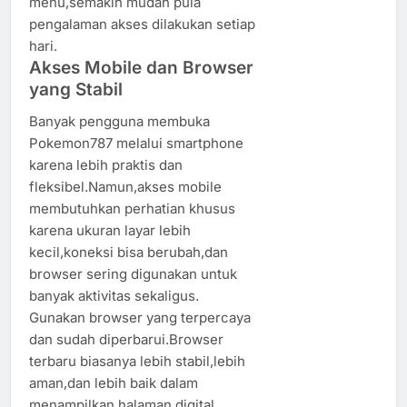
menu,semakin mudah pula
pengalaman akses dilakukan setiap
hari.
Akses Mobile dan Browser
yang Stabil
Banyak pengguna membuka
Pokemon787 melalui smartphone
karena lebih praktis dan
fleksibel.Namun,akses mobile
membutuhkan perhatian khusus
karena ukuran layar lebih
kecil,koneksi bisa berubah,dan
browser sering digunakan untuk
banyak aktivitas sekaligus.
Gunakan browser yang terpercaya
dan sudah diperbarui.Browser
terbaru biasanya lebih stabil,lebih
aman,dan lebih baik dalam
menampilkan halaman digital