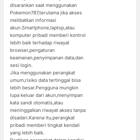
disarankan saat menggunakan
Pokemon787,terutama jika akses
melibatkan informasi
akun.Smartphone,laptop,atau
komputer pribadi memberi kontrol
lebih baik terhadap riwayat
browser,pengaturan
keamanan,penyimpanan data,dan
sesi login.
Jika menggunakan perangkat
umum,risiko data tertinggal bisa
lebih besar.Pengguna mungkin
lupa keluar dari akun,menyimpan
kata sandi otomatis,atau
meninggalkan riwayat akses tanpa
disadari.Karena itu,perangkat
pribadi memberi tingkat kendali
yang lebih baik.