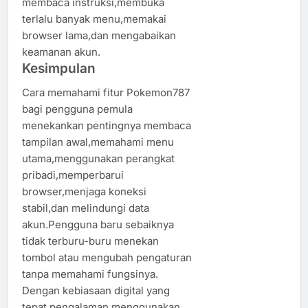
membaca instruksi,membuka
terlalu banyak menu,memakai
browser lama,dan mengabaikan
keamanan akun.
Kesimpulan
Cara memahami fitur Pokemon787
bagi pengguna pemula
menekankan pentingnya membaca
tampilan awal,memahami menu
utama,menggunakan perangkat
pribadi,memperbarui
browser,menjaga koneksi
stabil,dan melindungi data
akun.Pengguna baru sebaiknya
tidak terburu-buru menekan
tombol atau mengubah pengaturan
tanpa memahami fungsinya.
Dengan kebiasaan digital yang
tepat,pengalaman menggunakan