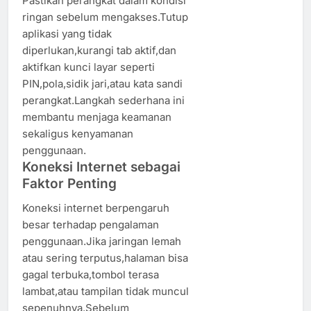
Pastikan perangkat dalam kondisi
ringan sebelum mengakses.Tutup
aplikasi yang tidak
diperlukan,kurangi tab aktif,dan
aktifkan kunci layar seperti
PIN,pola,sidik jari,atau kata sandi
perangkat.Langkah sederhana ini
membantu menjaga keamanan
sekaligus kenyamanan
penggunaan.
Koneksi Internet sebagai
Faktor Penting
Koneksi internet berpengaruh
besar terhadap pengalaman
penggunaan.Jika jaringan lemah
atau sering terputus,halaman bisa
gagal terbuka,tombol terasa
lambat,atau tampilan tidak muncul
sepenuhnya.Sebelum