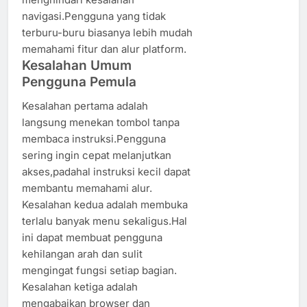
navigasi.Pengguna yang tidak
terburu-buru biasanya lebih mudah
memahami fitur dan alur platform.
Kesalahan Umum
Pengguna Pemula
Kesalahan pertama adalah
langsung menekan tombol tanpa
membaca instruksi.Pengguna
sering ingin cepat melanjutkan
akses,padahal instruksi kecil dapat
membantu memahami alur.
Kesalahan kedua adalah membuka
terlalu banyak menu sekaligus.Hal
ini dapat membuat pengguna
kehilangan arah dan sulit
mengingat fungsi setiap bagian.
Kesalahan ketiga adalah
mengabaikan browser dan