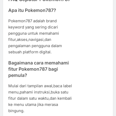
Apa itu Pokemon787?
Pokemon787 adalah brand
keyword yang sering dicari
pengguna untuk memahami
fitur,akses,navigasi,dan
pengalaman pengguna dalam
sebuah platform digital.
Bagaimana cara memahami
fitur Pokemon787 bagi
pemula?
Mulai dari tampilan awal,baca label
menu,pahami instruksi,buka satu
fitur dalam satu waktu,dan kembali
ke menu utama jika merasa
bingung.