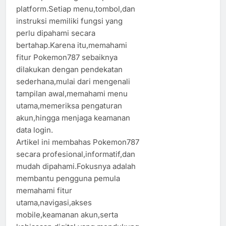
platform.Setiap menu,tombol,dan
instruksi memiliki fungsi yang
perlu dipahami secara
bertahap.Karena itu,memahami
fitur Pokemon787 sebaiknya
dilakukan dengan pendekatan
sederhana,mulai dari mengenali
tampilan awal,memahami menu
utama,memeriksa pengaturan
akun,hingga menjaga keamanan
data login.
Artikel ini membahas Pokemon787
secara profesional,informatif,dan
mudah dipahami.Fokusnya adalah
membantu pengguna pemula
memahami fitur
utama,navigasi,akses
mobile,keamanan akun,serta