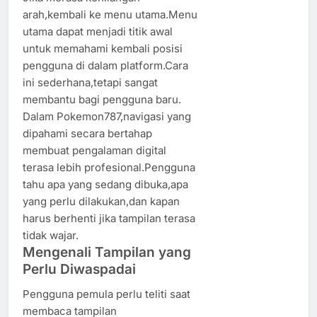
arah,kembali ke menu utama.Menu
utama dapat menjadi titik awal
untuk memahami kembali posisi
pengguna di dalam platform.Cara
ini sederhana,tetapi sangat
membantu bagi pengguna baru.
Dalam Pokemon787,navigasi yang
dipahami secara bertahap
membuat pengalaman digital
terasa lebih profesional.Pengguna
tahu apa yang sedang dibuka,apa
yang perlu dilakukan,dan kapan
harus berhenti jika tampilan terasa
tidak wajar.
Mengenali Tampilan yang
Perlu Diwaspadai
Pengguna pemula perlu teliti saat
membaca tampilan