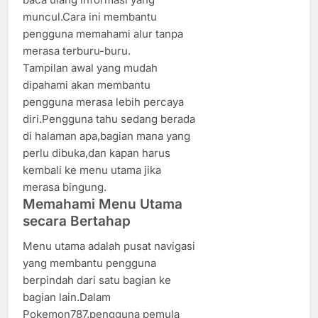
muncul.Cara ini membantu
pengguna memahami alur tanpa
merasa terburu-buru.
Tampilan awal yang mudah
dipahami akan membantu
pengguna merasa lebih percaya
diri.Pengguna tahu sedang berada
di halaman apa,bagian mana yang
perlu dibuka,dan kapan harus
kembali ke menu utama jika
merasa bingung.
Memahami Menu Utama
secara Bertahap
Menu utama adalah pusat navigasi
yang membantu pengguna
berpindah dari satu bagian ke
bagian lain.Dalam
Pokemon787,pengguna pemula