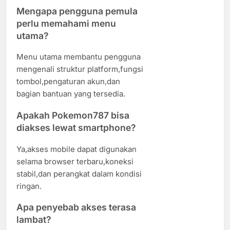
Mengapa pengguna pemula
perlu memahami menu
utama?
Menu utama membantu pengguna
mengenali struktur platform,fungsi
tombol,pengaturan akun,dan
bagian bantuan yang tersedia.
Apakah Pokemon787 bisa
diakses lewat smartphone?
Ya,akses mobile dapat digunakan
selama browser terbaru,koneksi
stabil,dan perangkat dalam kondisi
ringan.
Apa penyebab akses terasa
lambat?