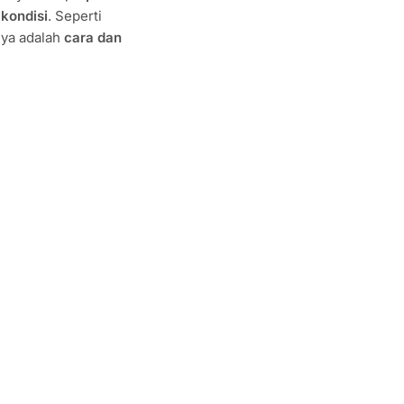
kondisi
. Seperti
nya adalah
cara dan