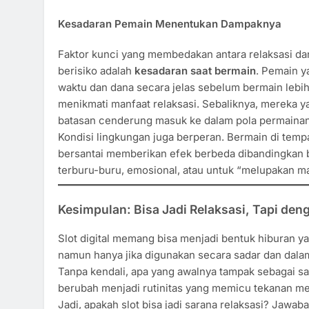
Kesadaran Pemain Menentukan Dampaknya
Faktor kunci yang membedakan antara relaksasi da
berisiko adalah
kesadaran saat bermain
. Pemain 
waktu dan dana secara jelas sebelum bermain lebi
menikmati manfaat relaksasi. Sebaliknya, mereka y
batasan cenderung masuk ke dalam pola permainan 
Kondisi lingkungan juga berperan. Bermain di temp
bersantai memberikan efek berbeda dibandingkan 
terburu-buru, emosional, atau untuk “melupakan ma
Kesimpulan: Bisa Jadi Relaksasi, Tapi den
Slot digital memang bisa menjadi bentuk hiburan 
namun hanya jika digunakan secara sadar dan dalam
Tanpa kendali, apa yang awalnya tampak sebagai sar
berubah menjadi rutinitas yang memicu tekanan me
Jadi, apakah slot bisa jadi sarana relaksasi? Jawab