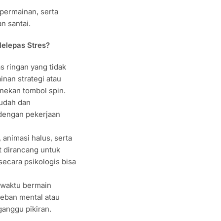
n permainan, serta
n santai.
elepas Stres?
s ringan yang tidak
nan strategi atau
enekan tombol spin.
mudah dan
 dengan pekerjaan
, animasi halus, serta
 dirancang untuk
ecara psikologis bisa
 waktu bermain
eban mental atau
anggu pikiran.