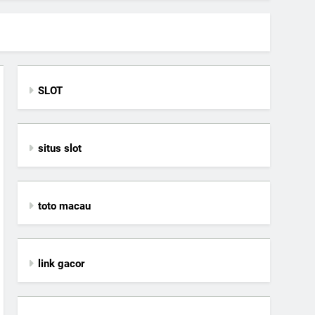
SLOT
situs slot
toto macau
link gacor