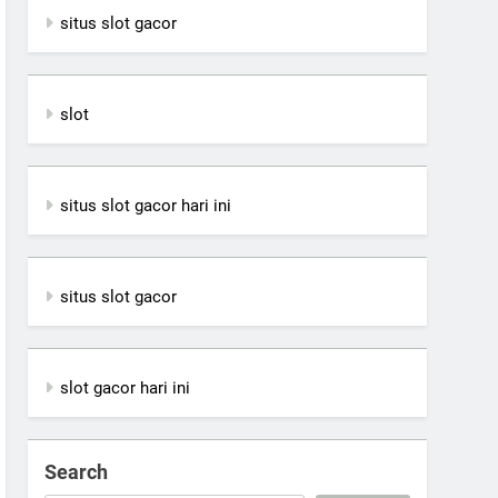
situs slot gacor
slot
situs slot gacor hari ini
situs slot gacor
slot gacor hari ini
Search