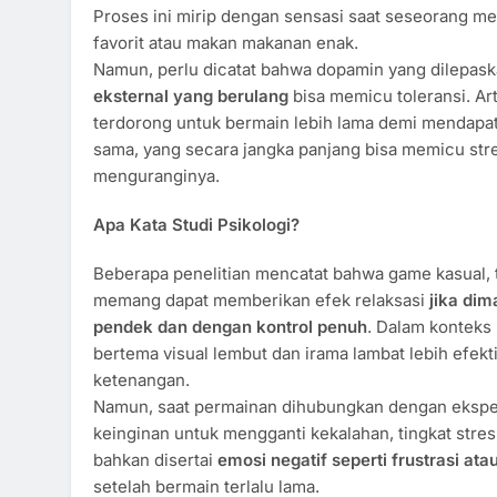
Proses ini mirip dengan sensasi saat seseorang 
favorit atau makan makanan enak.
Namun, perlu dicatat bahwa dopamin yang dilepask
eksternal yang berulang
bisa memicu toleransi. Ar
terdorong untuk bermain lebih lama demi mendapa
sama, yang secara jangka panjang bisa memicu str
menguranginya.
Apa Kata Studi Psikologi?
Beberapa penelitian mencatat bahwa game kasual, 
memang dapat memberikan efek relaksasi
jika dim
pendek dan dengan kontrol penuh
. Dalam konteks 
bertema visual lembut dan irama lambat lebih efek
ketenangan.
Namun, saat permainan dihubungkan dengan ekspek
keinginan untuk mengganti kekalahan, tingkat stres
bahkan disertai
emosi negatif seperti frustrasi ata
setelah bermain terlalu lama.