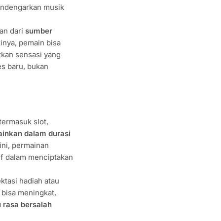
mendengarkan musik
an dari
sumber
tinya, pemain bisa
tkan sensasi yang
es baru, bukan
termasuk slot,
ainkan dalam durasi
ini, permainan
tif dalam menciptakan
tasi hadiah atau
 bisa meningkat,
u rasa bersalah