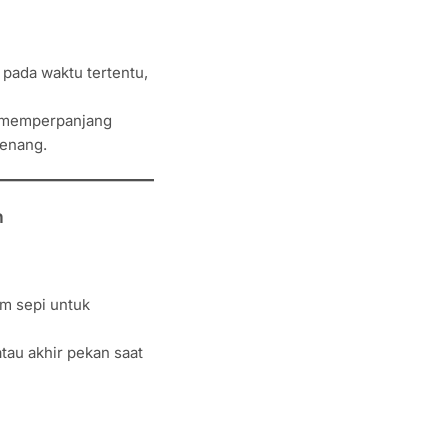
pada waktu tertentu,
 memperpanjang
enang.
n
jam sepi untuk
atau akhir pekan saat