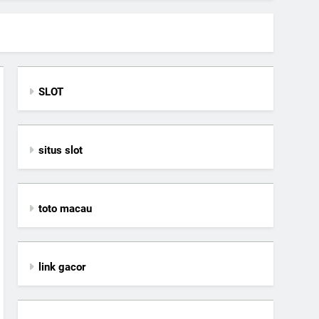
SLOT
situs slot
toto macau
link gacor