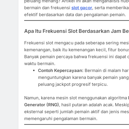
peluang menang? Artikel ini akan menganalisis hu
bermain dan frekuensi
slot gacor
, serta memberika
efektif berdasarkan data dan pengalaman pemain.
Apa Itu Frekuensi Slot Berdasarkan Jam B
Frekuensi slot mengacu pada seberapa sering mes
kemenangan, baik itu kemenangan kecil, fitur bonus
Banyak pemain percaya bahwa frekuensi ini dapat 
waktu bermain.
Contoh Kepercayaan:
Bermain di malam hari
menguntungkan karena banyak pemain yang 
peluang jackpot progresif terpicu.
Namun, karena mesin slot menggunakan algoritma
Generator (RNG)
, hasil putaran adalah acak. Meski
eksternal seperti jumlah pemain aktif dan jenis mes
memengaruhi pengalaman bermain.