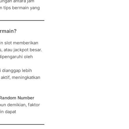
bungan antara jam
n tips bermain yang
ermain?
in slot memberikan
, atau jackpot besar.
dipengaruhi oleh
 dianggap lebih
aktif, meningkatkan
Random Number
pun demikian, faktor
in dapat