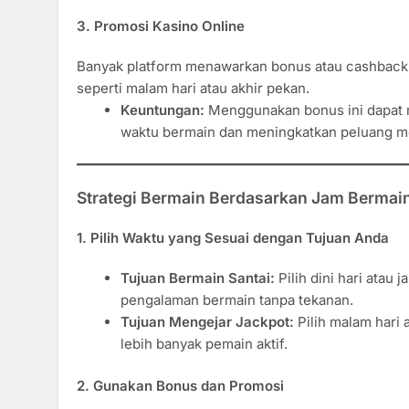
3. Promosi Kasino Online
Banyak platform menawarkan bonus atau cashback 
seperti malam hari atau akhir pekan.
Keuntungan:
Menggunakan bonus ini dapat
waktu bermain dan meningkatkan peluang m
Strategi Bermain Berdasarkan Jam Bermai
1. Pilih Waktu yang Sesuai dengan Tujuan Anda
Tujuan Bermain Santai:
Pilih dini hari atau 
pengalaman bermain tanpa tekanan.
Tujuan Mengejar Jackpot:
Pilih malam hari 
lebih banyak pemain aktif.
2. Gunakan Bonus dan Promosi