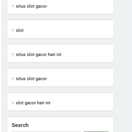
situs slot gacor
slot
situs slot gacor hari ini
situs slot gacor
slot gacor hari ini
Search