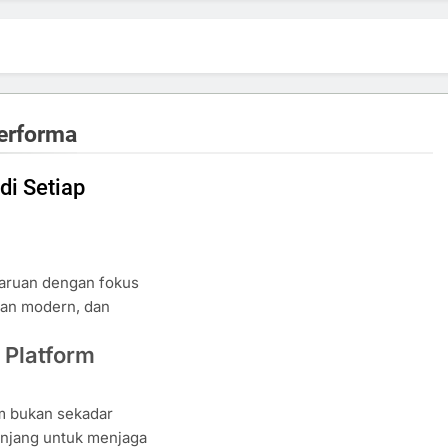
a
erforma
i Setiap
aruan dengan fokus
nan modern, dan
 Platform
em bukan sekadar
 panjang untuk menjaga