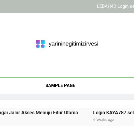
LEBAH4D Login se
Login KAYA787 se
Cara Mengatasi Sesi Akun Kedaluw
EDWINSLOT Login seb
LEBAH4D Login se
in Inegitim Zirvesi
elatihan Profesional Dan Workshop Yang Mendukung Karier Anda
Login KAYA787 se
SAMPLE PAGE
Cara Mengatasi Sesi Akun Kedaluw
kses Menuju Fitur Utama
Login KAYA787 sebagai Jalur 
2 Weeks Ago