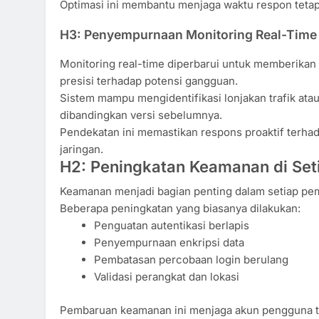
Optimasi ini membantu menjaga waktu respon tetap
H3: Penyempurnaan Monitoring Real-Time
Monitoring real-time diperbarui untuk memberikan 
presisi terhadap potensi gangguan.
Sistem mampu mengidentifikasi lonjakan trafik atau
dibandingkan versi sebelumnya.
Pendekatan ini memastikan respons proaktif terha
jaringan.
H2: Peningkatan Keamanan di Seti
Keamanan menjadi bagian penting dalam setiap p
Beberapa peningkatan yang biasanya dilakukan:
Penguatan autentikasi berlapis
Penyempurnaan enkripsi data
Pembatasan percobaan login berulang
Validasi perangkat dan lokasi
Pembaruan keamanan ini menjaga akun pengguna te