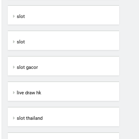
slot
slot
slot gacor
live draw hk
slot thailand