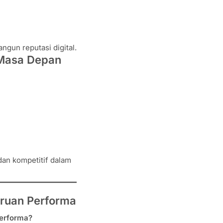
ngun reputasi digital.
 Masa Depan
dan kompetitif dalam
ruan Performa
performa?