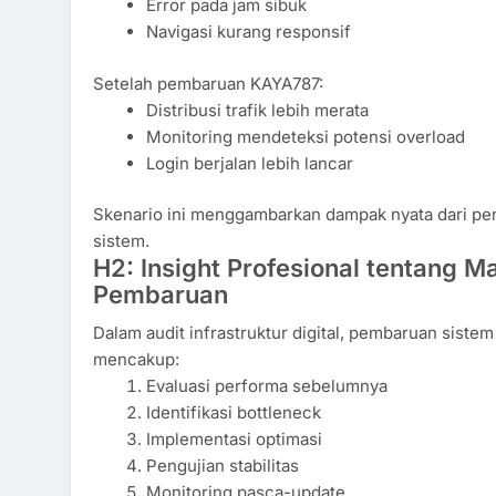
Error pada jam sibuk
Navigasi kurang responsif
Setelah pembaruan KAYA787:
Distribusi trafik lebih merata
Monitoring mendeteksi potensi overload
Login berjalan lebih lancar
Skenario ini menggambarkan dampak nyata dari pe
sistem.
H2: Insight Profesional tentang 
Pembaruan
Dalam audit infrastruktur digital, pembaruan sistem
mencakup:
Evaluasi performa sebelumnya
Identifikasi bottleneck
Implementasi optimasi
Pengujian stabilitas
Monitoring pasca-update