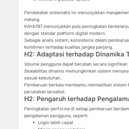
Pendekatan sistematis ini menunjukkan manajemen
matang.
KAYA787 menunjukkan pola peningkatan berkelanju
dengan standar platform digital modern.
Sebagai analis sistem, konsistensi dalam pembar
komitmen terhadap kualitas jangka panjang.
H2: Adaptasi terhadap Dinamika T
Volume pengguna dapat berubah secara signifikan 
Skalabilitas dinamis memungkinkan sistem menyes
sesuai kebutuhan.
Pembaruan berkala membantu memastikan sistem te
perubahan tersebut.
H2: Pengaruh terhadap Pengala
Peningkatan performa di setiap pembaruan berda
pengalaman pengguna, seperti:
Login lebih cepat