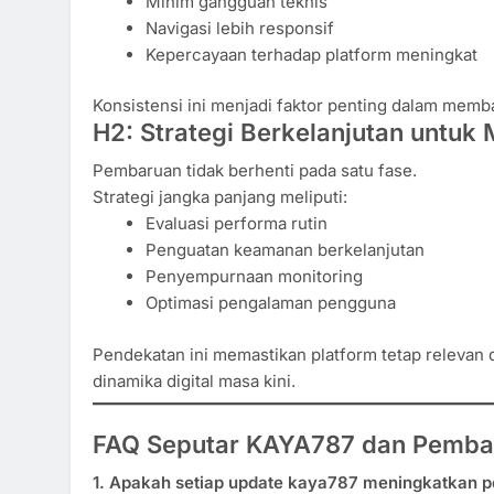
Minim gangguan teknis
Navigasi lebih responsif
Kepercayaan terhadap platform meningkat
Konsistensi ini menjadi faktor penting dalam memba
H2: Strategi Berkelanjutan untuk
Pembaruan tidak berhenti pada satu fase.
Strategi jangka panjang meliputi:
Evaluasi performa rutin
Penguatan keamanan berkelanjutan
Penyempurnaan monitoring
Optimasi pengalaman pengguna
Pendekatan ini memastikan platform tetap relevan 
dinamika digital masa kini.
FAQ Seputar KAYA787 dan Pemba
1. Apakah setiap update kaya787 meningkatkan 