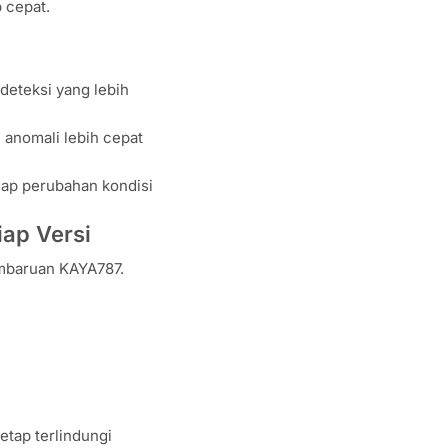
 cepat.
deteksi yang lebih
 anomali lebih cepat
dap perubahan kondisi
ap Versi
embaruan KAYA787.
tap terlindungi