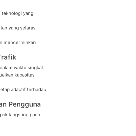
 teknologi yang
tan yang selaras
uan mencerminkan
rafik
dalam waktu singkat.
uaikan kapasitas
tap adaptif terhadap
man Pengguna
mpak langsung pada