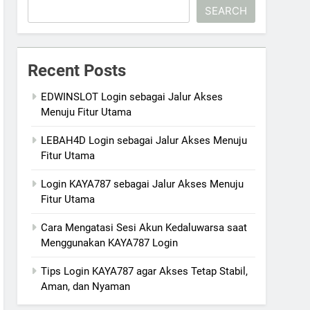
SEARCH
Recent Posts
EDWINSLOT Login sebagai Jalur Akses
Menuju Fitur Utama
LEBAH4D Login sebagai Jalur Akses Menuju
Fitur Utama
Login KAYA787 sebagai Jalur Akses Menuju
Fitur Utama
Cara Mengatasi Sesi Akun Kedaluwarsa saat
Menggunakan KAYA787 Login
Tips Login KAYA787 agar Akses Tetap Stabil,
Aman, dan Nyaman