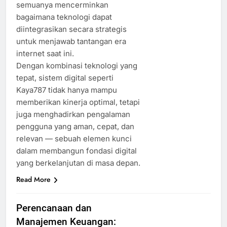
semuanya mencerminkan
bagaimana teknologi dapat
diintegrasikan secara strategis
untuk menjawab tantangan era
internet saat ini.
Dengan kombinasi teknologi yang
tepat, sistem digital seperti
Kaya787 tidak hanya mampu
memberikan kinerja optimal, tetapi
juga menghadirkan pengalaman
pengguna yang aman, cepat, dan
relevan — sebuah elemen kunci
dalam membangun fondasi digital
yang berkelanjutan di masa depan.
Read More
Perencanaan dan
Manajemen Keuangan: