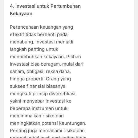
4. Investasi untuk Pertumbuhan
Kekayaan
Perencanaan keuangan yang
efektif tidak berhenti pada
menabung. Investasi menjadi
langkah penting untuk
menumbuhkan kekayaan. Pilihan
investasi bisa beragam, mulai dari
saham, obligasi, reksa dana,
hingga properti. Orang yang
sukses finansial biasanya
mengikuti prinsip diversifikasi,
yakni menyebar investasi ke
beberapa instrumen untuk
meminimalkan risiko dan
meningkatkan potensi keuntungan.
Penting juga memahami risiko dan
potensi imbal hasil dari setiap jenis