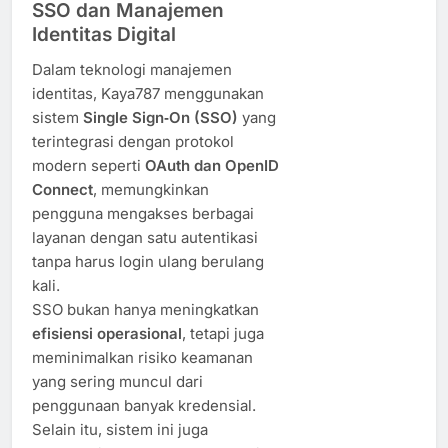
SSO dan Manajemen
Identitas Digital
Dalam teknologi manajemen
identitas, Kaya787 menggunakan
sistem
Single Sign‑On (SSO)
yang
terintegrasi dengan protokol
modern seperti
OAuth dan OpenID
Connect
, memungkinkan
pengguna mengakses berbagai
layanan dengan satu autentikasi
tanpa harus login ulang berulang
kali.
SSO bukan hanya meningkatkan
efisiensi operasional
, tetapi juga
meminimalkan risiko keamanan
yang sering muncul dari
penggunaan banyak kredensial.
Selain itu, sistem ini juga