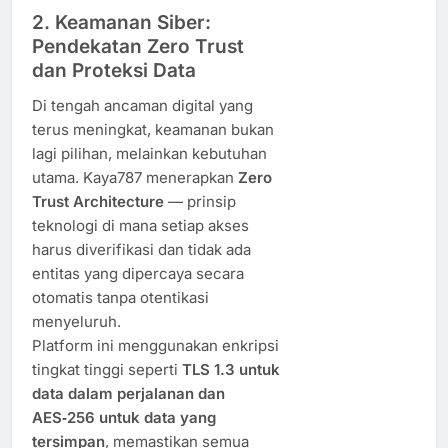
2. Keamanan Siber:
Pendekatan Zero Trust
dan Proteksi Data
Di tengah ancaman digital yang
terus meningkat, keamanan bukan
lagi pilihan, melainkan kebutuhan
utama. Kaya787 menerapkan
Zero
Trust Architecture
— prinsip
teknologi di mana setiap akses
harus diverifikasi dan tidak ada
entitas yang dipercaya secara
otomatis tanpa otentikasi
menyeluruh.
Platform ini menggunakan enkripsi
tingkat tinggi seperti
TLS 1.3 untuk
data dalam perjalanan dan
AES‑256 untuk data yang
tersimpan
, memastikan semua