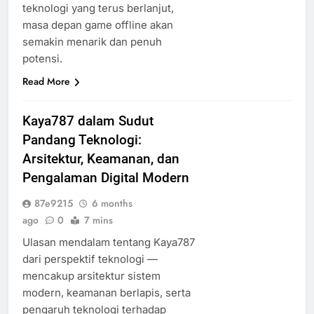
teknologi yang terus berlanjut,
masa depan game offline akan
semakin menarik dan penuh
potensi.
Read More
Kaya787 dalam Sudut
Pandang Teknologi:
Arsitektur, Keamanan, dan
Pengalaman Digital Modern
87e9215
6 months
ago
0
7 mins
Ulasan mendalam tentang Kaya787
dari perspektif teknologi —
mencakup arsitektur sistem
modern, keamanan berlapis, serta
pengaruh teknologi terhadap