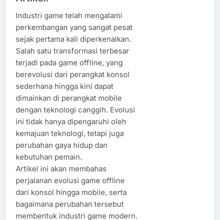
Industri game telah mengalami
perkembangan yang sangat pesat
sejak pertama kali diperkenalkan.
Salah satu transformasi terbesar
terjadi pada game offline, yang
berevolusi dari perangkat konsol
sederhana hingga kini dapat
dimainkan di perangkat mobile
dengan teknologi canggih. Evolusi
ini tidak hanya dipengaruhi oleh
kemajuan teknologi, tetapi juga
perubahan gaya hidup dan
kebutuhan pemain.
Artikel ini akan membahas
perjalanan evolusi game offline
dari konsol hingga mobile, serta
bagaimana perubahan tersebut
membentuk industri game modern.