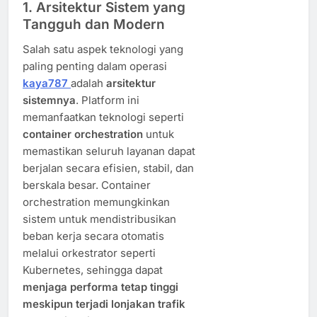
1. Arsitektur Sistem yang
Tangguh dan Modern
Salah satu aspek teknologi yang
paling penting dalam operasi
kaya787
adalah
arsitektur
sistemnya
. Platform ini
memanfaatkan teknologi seperti
container orchestration
untuk
memastikan seluruh layanan dapat
berjalan secara efisien, stabil, dan
berskala besar. Container
orchestration memungkinkan
sistem untuk mendistribusikan
beban kerja secara otomatis
melalui orkestrator seperti
Kubernetes, sehingga dapat
menjaga performa tetap tinggi
meskipun terjadi lonjakan trafik