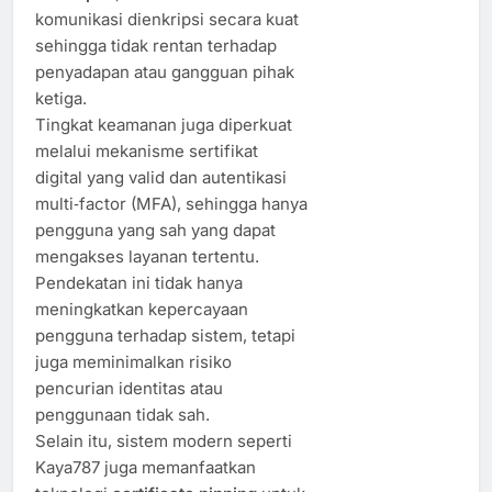
komunikasi dienkripsi secara kuat
sehingga tidak rentan terhadap
penyadapan atau gangguan pihak
ketiga.
Tingkat keamanan juga diperkuat
melalui mekanisme sertifikat
digital yang valid dan autentikasi
multi‑factor (MFA), sehingga hanya
pengguna yang sah yang dapat
mengakses layanan tertentu.
Pendekatan ini tidak hanya
meningkatkan kepercayaan
pengguna terhadap sistem, tetapi
juga meminimalkan risiko
pencurian identitas atau
penggunaan tidak sah.
Selain itu, sistem modern seperti
Kaya787 juga memanfaatkan