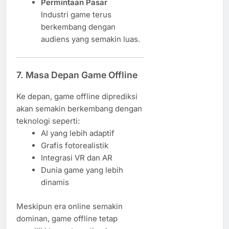
Permintaan Pasar
Industri game terus
berkembang dengan
audiens yang semakin luas.
7. Masa Depan Game Offline
Ke depan, game offline diprediksi
akan semakin berkembang dengan
teknologi seperti:
AI yang lebih adaptif
Grafis fotorealistik
Integrasi VR dan AR
Dunia game yang lebih
dinamis
Meskipun era online semakin
dominan, game offline tetap