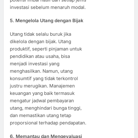
investasi sebelum menaruh modal.
5. Mengelola Utang dengan Bijak
Utang tidak selalu buruk jika
dikelola dengan bijak. Utang
produktif, seperti pinjaman untuk
pendidikan atau usaha, bisa
menjadi investasi yang
menghasilkan. Namun, utang
konsumtif yang tidak terkontrol
justru merugikan. Manajemen
keuangan yang baik termasuk
mengatur jadwal pembayaran
utang, menghindari bunga tinggi,
dan memastikan utang tetap
proporsional terhadap pendapatan.
6. Memantau dan Mengevaluasi