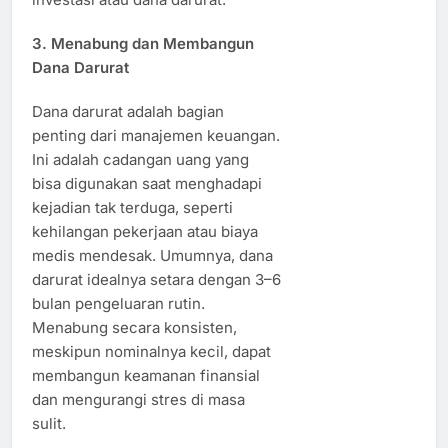
3. Menabung dan Membangun
Dana Darurat
Dana darurat adalah bagian
penting dari manajemen keuangan.
Ini adalah cadangan uang yang
bisa digunakan saat menghadapi
kejadian tak terduga, seperti
kehilangan pekerjaan atau biaya
medis mendesak. Umumnya, dana
darurat idealnya setara dengan 3–6
bulan pengeluaran rutin.
Menabung secara konsisten,
meskipun nominalnya kecil, dapat
membangun keamanan finansial
dan mengurangi stres di masa
sulit.