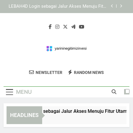
Skip
Login KAYA787 sebagai Jalur Akses Menuju Fitur
to
Utama
content
Cara Mengatasi Sesi Akun Kedaluwarsa saat
Menggunakan KAYA787 Login
EDWINSLOT Login sebagai Jalur Akses Menuju
Fitur Utama
LEBAH4D Login sebagai Jalur Akses Menuju Fitur
Utama
Login KAYA787 sebagai Jalur Akses Menuju Fitur
Utama
Yarin Inegitim
Dapatkan Pelatihan Profesional Dan
Cara Mengatasi Sesi Akun Kedaluwarsa saat
NEWSLETTER
RANDOM NEWS
Zirvesi
Menggunakan KAYA787 Login
Workshop Yang Mendukung Karier Anda Di
Yarini Negitim Izirvesi.
MENU
WINSLOT Login sebagai Jalur Akses Menuju Fitur Utama
HEADLINES
eeks Ago