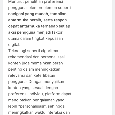
Menurut penelitian preferensi
pengguna, elemen‑elemen seperti
navigasi yang mudah, tampilan
antarmuka bersih, serta respon
cepat antarmuka terhadap setiap
aksi pengguna
menjadi faktor
utama dalam tingkat kepuasan
digital.
Teknologi seperti algoritma
rekomendasi dan personalisasi
konten juga memainkan peran
penting dalam meningkatkan
relevansi dan keterlibatan
pengguna. Dengan menyajikan
konten yang sesuai dengan
preferensi individu, platform dapat
menciptakan pengalaman yang
lebih “personalisasi”, sehingga
meningkatkan waktu interaksi dan