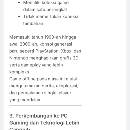
Memiliki koleksi game
dalam satu perangkat
Tidak memerlukan koneksi
tambahan
Memasuki tahun 1990-an hingga
awal 2000-an, konsol generasi
baru seperti PlayStation, Xbox, dan
Nintendo menghadirkan grafis 3D
serta gameplay yang lebih
kompleks.
Game offline pada masa ini mulai
mengutamakan cerita, eksplorasi,
dan pengalaman single-player
yang mendalam.
3. Perkembangan ke PC
Gaming dan Teknologi Lebih
Canggih