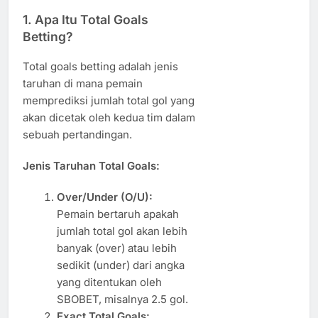
1.
Apa Itu Total Goals
Betting?
Total goals betting adalah jenis
taruhan di mana pemain
memprediksi jumlah total gol yang
akan dicetak oleh kedua tim dalam
sebuah pertandingan.
Jenis Taruhan Total Goals:
Over/Under (O/U):
Pemain bertaruh apakah
jumlah total gol akan lebih
banyak (over) atau lebih
sedikit (under) dari angka
yang ditentukan oleh
SBOBET, misalnya 2.5 gol.
Exact Total Goals: