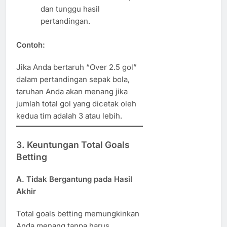
dan tunggu hasil
pertandingan.
Contoh:
Jika Anda bertaruh “Over 2.5 gol”
dalam pertandingan sepak bola,
taruhan Anda akan menang jika
jumlah total gol yang dicetak oleh
kedua tim adalah 3 atau lebih.
3.
Keuntungan Total Goals
Betting
A. Tidak Bergantung pada Hasil
Akhir
Total goals betting memungkinkan
Anda menang tanpa harus