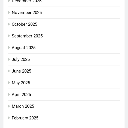
December 2025
November 2025
October 2025
September 2025
August 2025
July 2025
June 2025
May 2025
April 2025
March 2025
February 2025