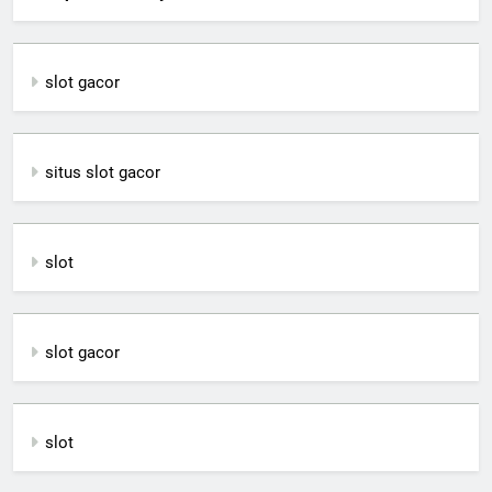
slot gacor
situs slot gacor
slot
slot gacor
slot