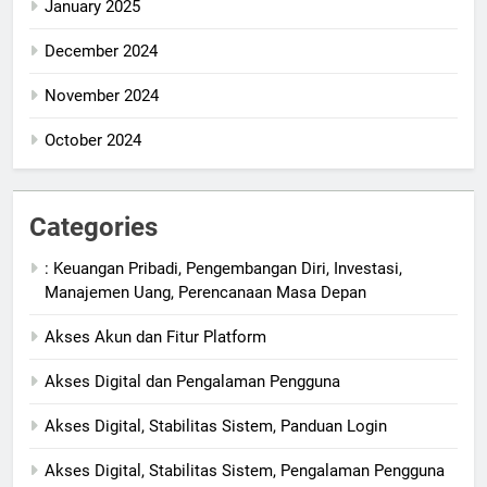
January 2025
December 2024
November 2024
October 2024
Categories
: Keuangan Pribadi, Pengembangan Diri, Investasi,
Manajemen Uang, Perencanaan Masa Depan
Akses Akun dan Fitur Platform
Akses Digital dan Pengalaman Pengguna
Akses Digital, Stabilitas Sistem, Panduan Login
Akses Digital, Stabilitas Sistem, Pengalaman Pengguna