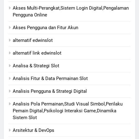
Akses Multi-Perangkat,Sistem Login Digital,Pengalaman
Pengguna Online
Akses Pengguna dan Fitur Akun
alternatif edwinslot
alternatif link edwinslot
Analisa & Strategi Slot
Analisis Fitur & Data Permainan Slot
Analisis Pengguna & Strategi Digital
Analisis Pola Permainan,Studi Visual Simbol,Perilaku
Pemain Digital,Psikologi Interaksi Game,Dinamika
Sistem Slot
Arsitektur & DevOps