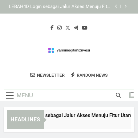
Skip
Login KAYA787 sebagai Jalur Akses Menuju Fitur
to
Utama
content
Cara Mengatasi Sesi Akun Kedaluwarsa saat
Menggunakan KAYA787 Login
EDWINSLOT Login sebagai Jalur Akses Menuju
Fitur Utama
LEBAH4D Login sebagai Jalur Akses Menuju Fitur
Utama
Login KAYA787 sebagai Jalur Akses Menuju Fitur
Utama
Yarin Inegitim
Dapatkan Pelatihan Profesional Dan
Cara Mengatasi Sesi Akun Kedaluwarsa saat
NEWSLETTER
RANDOM NEWS
Zirvesi
Menggunakan KAYA787 Login
Workshop Yang Mendukung Karier Anda Di
Yarini Negitim Izirvesi.
MENU
WINSLOT Login sebagai Jalur Akses Menuju Fitur Utama
HEADLINES
Weeks Ago