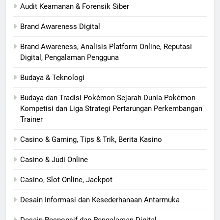
Audit Keamanan & Forensik Siber
Brand Awareness Digital
Brand Awareness, Analisis Platform Online, Reputasi
Digital, Pengalaman Pengguna
Budaya & Teknologi
Budaya dan Tradisi Pokémon Sejarah Dunia Pokémon
Kompetisi dan Liga Strategi Pertarungan Perkembangan
Trainer
Casino & Gaming, Tips & Trik, Berita Kasino
Casino & Judi Online
Casino, Slot Online, Jackpot
Desain Informasi dan Kesederhanaan Antarmuka