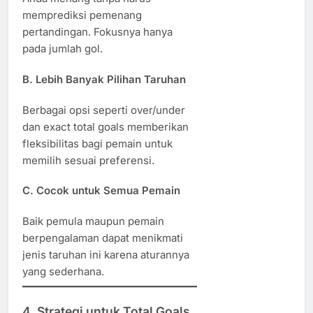
memprediksi pemenang
pertandingan. Fokusnya hanya
pada jumlah gol.
B. Lebih Banyak Pilihan Taruhan
Berbagai opsi seperti over/under
dan exact total goals memberikan
fleksibilitas bagi pemain untuk
memilih sesuai preferensi.
C. Cocok untuk Semua Pemain
Baik pemula maupun pemain
berpengalaman dapat menikmati
jenis taruhan ini karena aturannya
yang sederhana.
4.
Strategi untuk Total Goals