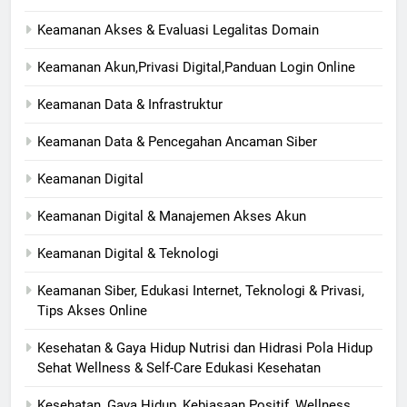
Keamanan Akses & Evaluasi Legalitas Domain
Keamanan Akun,Privasi Digital,Panduan Login Online
Keamanan Data & Infrastruktur
Keamanan Data & Pencegahan Ancaman Siber
Keamanan Digital
Keamanan Digital & Manajemen Akses Akun
Keamanan Digital & Teknologi
Keamanan Siber, Edukasi Internet, Teknologi & Privasi,
Tips Akses Online
Kesehatan & Gaya Hidup Nutrisi dan Hidrasi Pola Hidup
Sehat Wellness & Self-Care Edukasi Kesehatan
Kesehatan, Gaya Hidup, Kebiasaan Positif, Wellness,