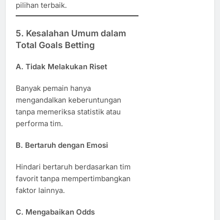
pilihan terbaik.
5.
Kesalahan Umum dalam
Total Goals Betting
A. Tidak Melakukan Riset
Banyak pemain hanya
mengandalkan keberuntungan
tanpa memeriksa statistik atau
performa tim.
B. Bertaruh dengan Emosi
Hindari bertaruh berdasarkan tim
favorit tanpa mempertimbangkan
faktor lainnya.
C. Mengabaikan Odds