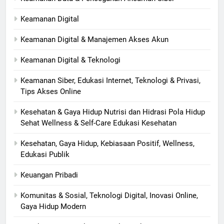
Keamanan Digital
Keamanan Digital & Manajemen Akses Akun
Keamanan Digital & Teknologi
Keamanan Siber, Edukasi Internet, Teknologi & Privasi,
Tips Akses Online
Kesehatan & Gaya Hidup Nutrisi dan Hidrasi Pola Hidup
Sehat Wellness & Self-Care Edukasi Kesehatan
Kesehatan, Gaya Hidup, Kebiasaan Positif, Wellness,
Edukasi Publik
Keuangan Pribadi
Komunitas & Sosial, Teknologi Digital, Inovasi Online,
Gaya Hidup Modern