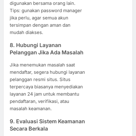
digunakan bersama orang lain.
Tips: gunakan password manager
jika perlu, agar semua akun
tersimpan dengan aman dan
mudah diakses.
8. Hubungi Layanan
Pelanggan Jika Ada Masalah
Jika menemukan masalah saat
mendaftar, segera hubungi layanan
pelanggan resmi situs. Situs
terpercaya biasanya menyediakan
layanan 24 jam untuk membantu
pendaftaran, verifikasi, atau
masalah keamanan.
9. Evaluasi Sistem Keamanan
Secara Berkala