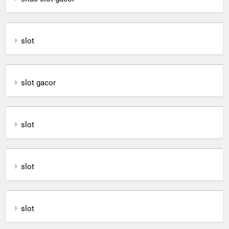
slot
slot gacor
slot
slot
slot