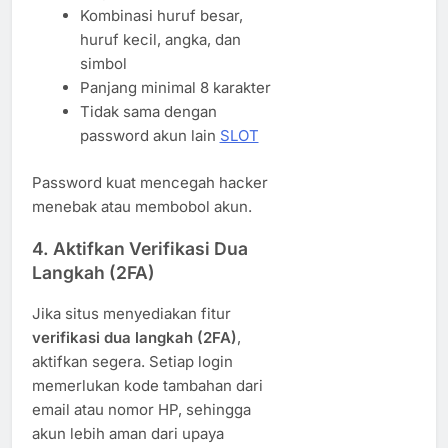
Kombinasi huruf besar,
huruf kecil, angka, dan
simbol
Panjang minimal 8 karakter
Tidak sama dengan
password akun lain
SLOT
Password kuat mencegah hacker
menebak atau membobol akun.
4. Aktifkan Verifikasi Dua
Langkah (2FA)
Jika situs menyediakan fitur
verifikasi dua langkah (2FA)
,
aktifkan segera. Setiap login
memerlukan kode tambahan dari
email atau nomor HP, sehingga
akun lebih aman dari upaya