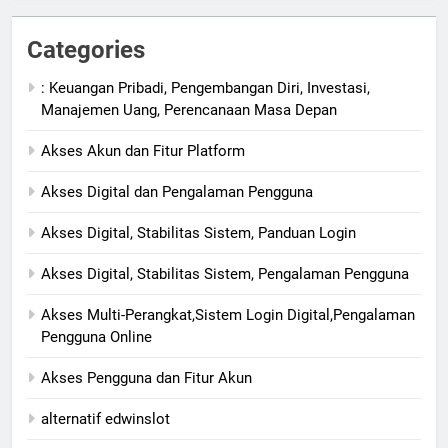
Categories
: Keuangan Pribadi, Pengembangan Diri, Investasi,
Manajemen Uang, Perencanaan Masa Depan
Akses Akun dan Fitur Platform
Akses Digital dan Pengalaman Pengguna
Akses Digital, Stabilitas Sistem, Panduan Login
Akses Digital, Stabilitas Sistem, Pengalaman Pengguna
Akses Multi-Perangkat,Sistem Login Digital,Pengalaman
Pengguna Online
Akses Pengguna dan Fitur Akun
alternatif edwinslot