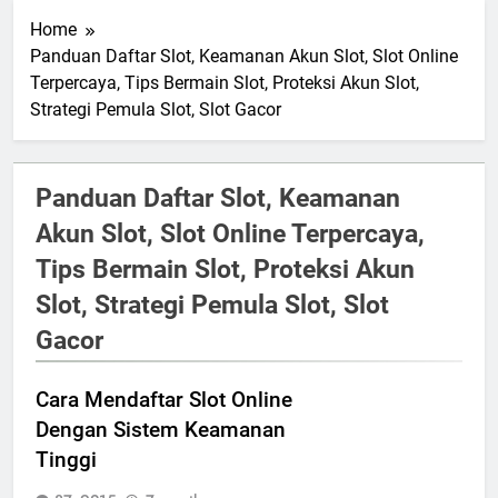
Home
Panduan Daftar Slot, Keamanan Akun Slot, Slot Online
Terpercaya, Tips Bermain Slot, Proteksi Akun Slot,
Strategi Pemula Slot, Slot Gacor
Panduan Daftar Slot, Keamanan
Akun Slot, Slot Online Terpercaya,
Tips Bermain Slot, Proteksi Akun
Slot, Strategi Pemula Slot, Slot
Gacor
Cara Mendaftar Slot Online
Dengan Sistem Keamanan
Tinggi