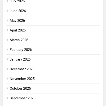
July 2026
June 2026
May 2026
April 2026
March 2026
February 2026
January 2026
December 2025
November 2025
October 2025
September 2025