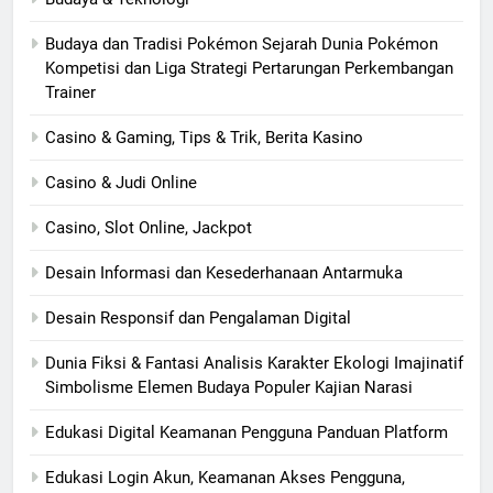
Budaya dan Tradisi Pokémon Sejarah Dunia Pokémon
Kompetisi dan Liga Strategi Pertarungan Perkembangan
Trainer
Casino & Gaming, Tips & Trik, Berita Kasino
Casino & Judi Online
Casino, Slot Online, Jackpot
Desain Informasi dan Kesederhanaan Antarmuka
Desain Responsif dan Pengalaman Digital
Dunia Fiksi & Fantasi Analisis Karakter Ekologi Imajinatif
Simbolisme Elemen Budaya Populer Kajian Narasi
Edukasi Digital Keamanan Pengguna Panduan Platform
Edukasi Login Akun, Keamanan Akses Pengguna,