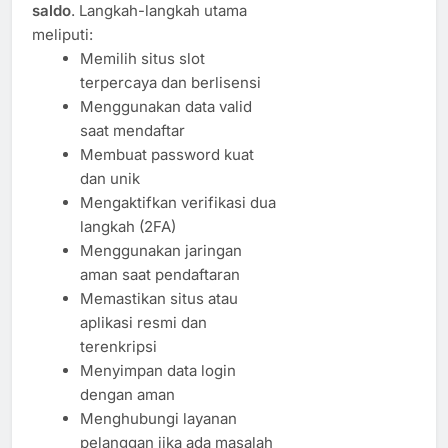
saldo
. Langkah-langkah utama
meliputi:
Memilih situs slot
terpercaya dan berlisensi
Menggunakan data valid
saat mendaftar
Membuat password kuat
dan unik
Mengaktifkan verifikasi dua
langkah (2FA)
Menggunakan jaringan
aman saat pendaftaran
Memastikan situs atau
aplikasi resmi dan
terenkripsi
Menyimpan data login
dengan aman
Menghubungi layanan
pelanggan jika ada masalah