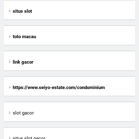
situs slot
toto macau
link gacor
https://www.seiyo-estate.com/condominium
slot gacor
situs slot gacor