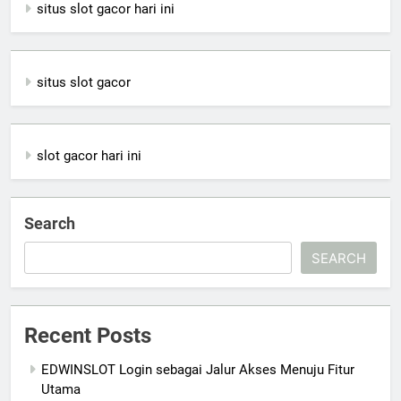
situs slot gacor hari ini
situs slot gacor
slot gacor hari ini
Search
SEARCH
Recent Posts
EDWINSLOT Login sebagai Jalur Akses Menuju Fitur
Utama