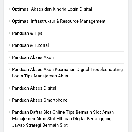
Optimasi Akses dan Kinerja Login Digital
Optimasi Infrastruktur & Resource Management
Panduan & Tips
Panduan & Tutorial
Panduan Akses Akun
Panduan Akses Akun Keamanan Digital Troubleshooting
Login Tips Manajemen Akun
Panduan Akses Digital
Panduan Akses Smartphone
Panduan Daftar Slot Online Tips Bermain Slot Aman
Manajemen Akun Slot Hiburan Digital Bertanggung
Jawab Strategi Bermain Slot