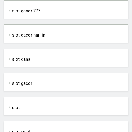
slot gacor 777
slot gacor hari ini
slot dana
slot gacor
slot
situs slot