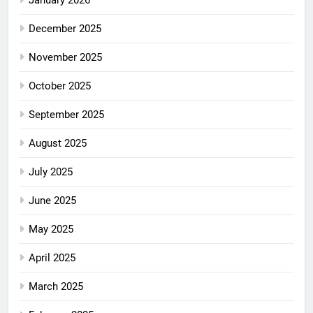
January 2026
December 2025
November 2025
October 2025
September 2025
August 2025
July 2025
June 2025
May 2025
April 2025
March 2025