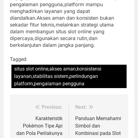
pengalaman pengguna,platform mampu
menghadirkan layanan yang dapat
diandalkan.Akses aman dan konsisten bukan
sekadar fitur teknis,melainkan strategi utama
dalam membangun situs slot online yang
dipercaya,digunakan secara rutin,dan
berkelanjutan dalam jangka panjang.
Tagged:
situs slot online,akses aman,konsistensi
layanan,stabilitas sistem,perlindungan
platform,pengalaman pengguna
Previous:
Next:
Post
navigation
Karakteristik
Panduan Memahami
Pokémon Tipe Api
Simbol dan
dan Pola Perilakunya
Kombinasi pada Slot