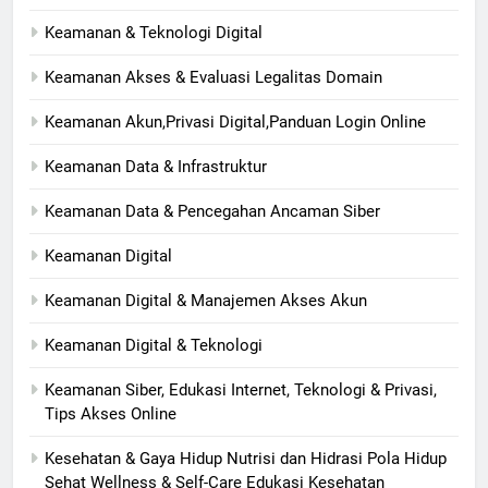
Keamanan & Teknologi Digital
Keamanan Akses & Evaluasi Legalitas Domain
Keamanan Akun,Privasi Digital,Panduan Login Online
Keamanan Data & Infrastruktur
Keamanan Data & Pencegahan Ancaman Siber
Keamanan Digital
Keamanan Digital & Manajemen Akses Akun
Keamanan Digital & Teknologi
Keamanan Siber, Edukasi Internet, Teknologi & Privasi,
Tips Akses Online
Kesehatan & Gaya Hidup Nutrisi dan Hidrasi Pola Hidup
Sehat Wellness & Self-Care Edukasi Kesehatan