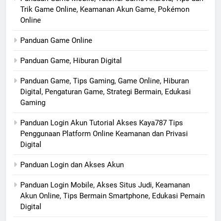
Trik Game Online, Keamanan Akun Game, Pokémon
Online
Panduan Game Online
Panduan Game, Hiburan Digital
Panduan Game, Tips Gaming, Game Online, Hiburan
Digital, Pengaturan Game, Strategi Bermain, Edukasi
Gaming
Panduan Login Akun Tutorial Akses Kaya787 Tips
Penggunaan Platform Online Keamanan dan Privasi
Digital
Panduan Login dan Akses Akun
Panduan Login Mobile, Akses Situs Judi, Keamanan
Akun Online, Tips Bermain Smartphone, Edukasi Pemain
Digital