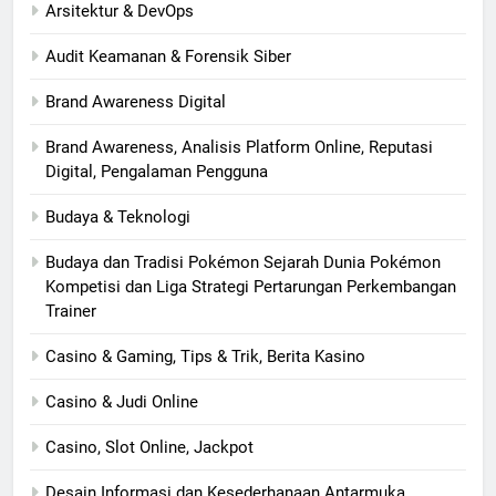
Arsitektur & DevOps
Audit Keamanan & Forensik Siber
Brand Awareness Digital
Brand Awareness, Analisis Platform Online, Reputasi
Digital, Pengalaman Pengguna
Budaya & Teknologi
Budaya dan Tradisi Pokémon Sejarah Dunia Pokémon
Kompetisi dan Liga Strategi Pertarungan Perkembangan
Trainer
Casino & Gaming, Tips & Trik, Berita Kasino
Casino & Judi Online
Casino, Slot Online, Jackpot
Desain Informasi dan Kesederhanaan Antarmuka