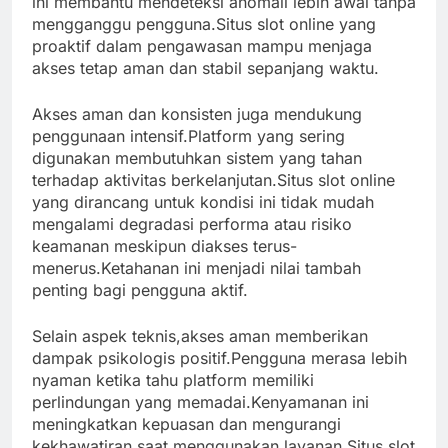
ini membantu mendeteksi anomali lebih awal tanpa
mengganggu pengguna.Situs slot online yang
proaktif dalam pengawasan mampu menjaga
akses tetap aman dan stabil sepanjang waktu.
Akses aman dan konsisten juga mendukung
penggunaan intensif.Platform yang sering
digunakan membutuhkan sistem yang tahan
terhadap aktivitas berkelanjutan.Situs slot online
yang dirancang untuk kondisi ini tidak mudah
mengalami degradasi performa atau risiko
keamanan meskipun diakses terus-
menerus.Ketahanan ini menjadi nilai tambah
penting bagi pengguna aktif.
Selain aspek teknis,akses aman memberikan
dampak psikologis positif.Pengguna merasa lebih
nyaman ketika tahu platform memiliki
perlindungan yang memadai.Kenyamanan ini
meningkatkan kepuasan dan mengurangi
kekhawatiran saat menggunakan layanan.Situs slot