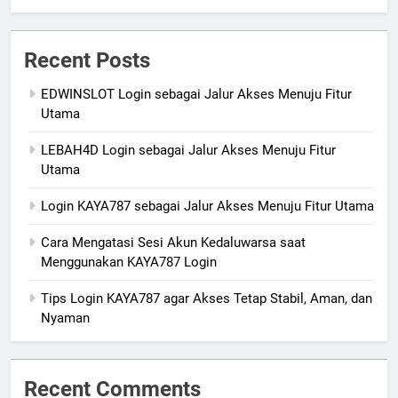
Recent Posts
EDWINSLOT Login sebagai Jalur Akses Menuju Fitur
Utama
LEBAH4D Login sebagai Jalur Akses Menuju Fitur
Utama
Login KAYA787 sebagai Jalur Akses Menuju Fitur Utama
Cara Mengatasi Sesi Akun Kedaluwarsa saat
Menggunakan KAYA787 Login
Tips Login KAYA787 agar Akses Tetap Stabil, Aman, dan
Nyaman
Recent Comments