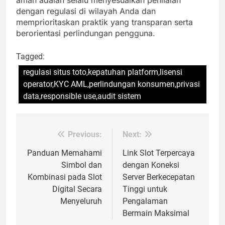
aman adalah selalu menyesuaikan penilaian
dengan regulasi di wilayah Anda dan
memprioritaskan praktik yang transparan serta
berorientasi perlindungan pengguna.
Tagged:
regulasi situs toto,kepatuhan platform,lisensi
operator,KYC AML,perlindungan konsumen,privasi
data,responsible use,audit sistem
Previous:
Next:
Post
navigation
Panduan Memahami
Link Slot Terpercaya
Simbol dan
dengan Koneksi
Kombinasi pada Slot
Server Berkecepatan
Digital Secara
Tinggi untuk
Menyeluruh
Pengalaman
Bermain Maksimal