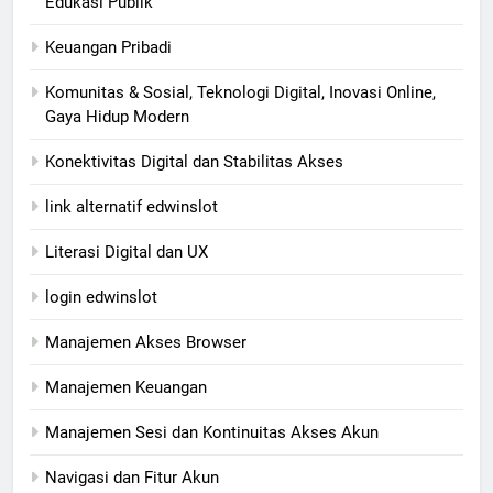
Edukasi Publik
Keuangan Pribadi
Komunitas & Sosial, Teknologi Digital, Inovasi Online,
Gaya Hidup Modern
Konektivitas Digital dan Stabilitas Akses
link alternatif edwinslot
Literasi Digital dan UX
login edwinslot
Manajemen Akses Browser
Manajemen Keuangan
Manajemen Sesi dan Kontinuitas Akses Akun
Navigasi dan Fitur Akun