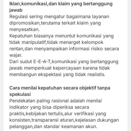
Iklan,komunikasi,dan klaim yang bertanggung
jawab
Regulasi sering mengatur bagaimana layanan
dipromosikan,terutama terkait klaim yang
menyesatkan.
Kepatuhan biasanya menuntut komunikasi yang
tidak manipulatif,tidak menarget kelompok
rentan,dan menyampaikan informasi risiko secara
wajar.
Dari sudut E-E-A-T,komunikasi yang bertanggung
jawab memperkuat kepercayaan karena tidak
membangun ekspektasi yang tidak realistis.
Cara menilai kepatuhan secara objektif tanpa
spekulasi
Pendekatan paling rasional adalah menilai
indikator yang bisa diperiksa secara
praktis,kebijakan tertulis,alur verifikasi yang
konsisten,transparansi aturan,kejelasan dukungan
pelanggan,dan standar keamanan akun.