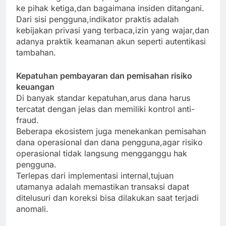
ke pihak ketiga,dan bagaimana insiden ditangani.
Dari sisi pengguna,indikator praktis adalah
kebijakan privasi yang terbaca,izin yang wajar,dan
adanya praktik keamanan akun seperti autentikasi
tambahan.
Kepatuhan pembayaran dan pemisahan risiko
keuangan
Di banyak standar kepatuhan,arus dana harus
tercatat dengan jelas dan memiliki kontrol anti-
fraud.
Beberapa ekosistem juga menekankan pemisahan
dana operasional dan dana pengguna,agar risiko
operasional tidak langsung mengganggu hak
pengguna.
Terlepas dari implementasi internal,tujuan
utamanya adalah memastikan transaksi dapat
ditelusuri dan koreksi bisa dilakukan saat terjadi
anomali.