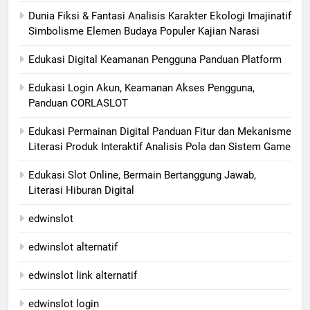
Dunia Fiksi & Fantasi Analisis Karakter Ekologi Imajinatif
Simbolisme Elemen Budaya Populer Kajian Narasi
Edukasi Digital Keamanan Pengguna Panduan Platform
Edukasi Login Akun, Keamanan Akses Pengguna,
Panduan CORLASLOT
Edukasi Permainan Digital Panduan Fitur dan Mekanisme
Literasi Produk Interaktif Analisis Pola dan Sistem Game
Edukasi Slot Online, Bermain Bertanggung Jawab,
Literasi Hiburan Digital
edwinslot
edwinslot alternatif
edwinslot link alternatif
edwinslot login