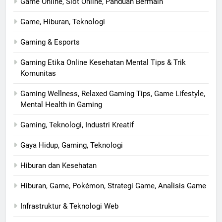
Game Online, Slot Online, Panduan Bermain
Game, Hiburan, Teknologi
Gaming & Esports
Gaming Etika Online Kesehatan Mental Tips & Trik
Komunitas
Gaming Wellness, Relaxed Gaming Tips, Game Lifestyle,
Mental Health in Gaming
Gaming, Teknologi, Industri Kreatif
Gaya Hidup, Gaming, Teknologi
Hiburan dan Kesehatan
Hiburan, Game, Pokémon, Strategi Game, Analisis Game
Infrastruktur & Teknologi Web