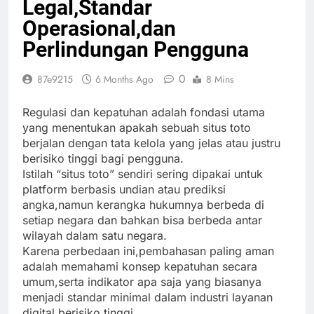
Legal,Standar
Operasional,dan
Perlindungan Pengguna
0
87e9215
6 Months Ago
8 Mins
Regulasi dan kepatuhan adalah fondasi utama
yang menentukan apakah sebuah situs toto
berjalan dengan tata kelola yang jelas atau justru
berisiko tinggi bagi pengguna.
Istilah “situs toto” sendiri sering dipakai untuk
platform berbasis undian atau prediksi
angka,namun kerangka hukumnya berbeda di
setiap negara dan bahkan bisa berbeda antar
wilayah dalam satu negara.
Karena perbedaan ini,pembahasan paling aman
adalah memahami konsep kepatuhan secara
umum,serta indikator apa saja yang biasanya
menjadi standar minimal dalam industri layanan
digital berisiko tinggi.