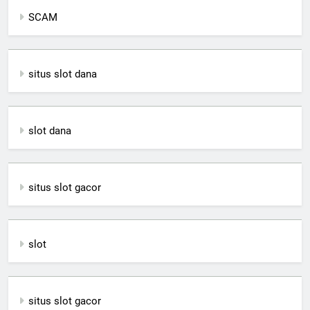
SCAM
situs slot dana
slot dana
situs slot gacor
slot
situs slot gacor