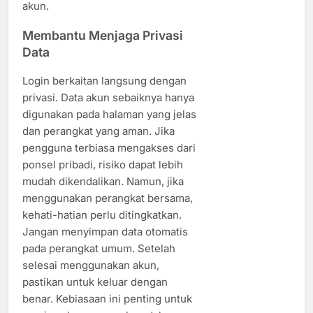
akun.
Membantu Menjaga Privasi
Data
Login berkaitan langsung dengan
privasi. Data akun sebaiknya hanya
digunakan pada halaman yang jelas
dan perangkat yang aman. Jika
pengguna terbiasa mengakses dari
ponsel pribadi, risiko dapat lebih
mudah dikendalikan. Namun, jika
menggunakan perangkat bersama,
kehati-hatian perlu ditingkatkan.
Jangan menyimpan data otomatis
pada perangkat umum. Setelah
selesai menggunakan akun,
pastikan untuk keluar dengan
benar. Kebiasaan ini penting untuk