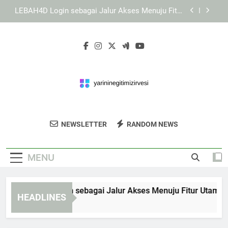
Skip
Login KAYA787 sebagai Jalur Akses Menuju Fitur
to
Utama
content
Cara Mengatasi Sesi Akun Kedaluwarsa saat
Menggunakan KAYA787 Login
EDWINSLOT Login sebagai Jalur Akses Menuju
Fitur Utama
LEBAH4D Login sebagai Jalur Akses Menuju Fitur
Utama
Login KAYA787 sebagai Jalur Akses Menuju Fitur
Utama
Yarin Inegitim
Dapatkan Pelatihan Profesional Dan
Cara Mengatasi Sesi Akun Kedaluwarsa saat
NEWSLETTER
RANDOM NEWS
Zirvesi
Menggunakan KAYA787 Login
Workshop Yang Mendukung Karier Anda Di
Yarini Negitim Izirvesi.
MENU
WINSLOT Login sebagai Jalur Akses Menuju Fitur Utama
HEADLINES
Weeks Ago