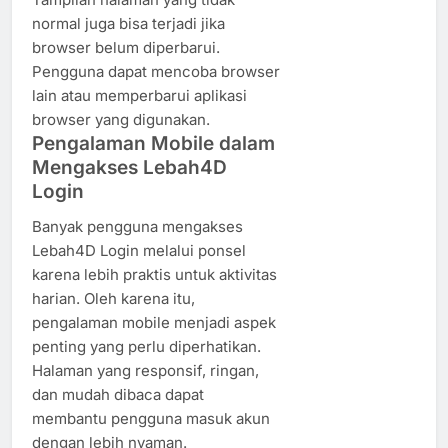
normal juga bisa terjadi jika
browser belum diperbarui.
Pengguna dapat mencoba browser
lain atau memperbarui aplikasi
browser yang digunakan.
Pengalaman Mobile dalam
Mengakses Lebah4D
Login
Banyak pengguna mengakses
Lebah4D Login melalui ponsel
karena lebih praktis untuk aktivitas
harian. Oleh karena itu,
pengalaman mobile menjadi aspek
penting yang perlu diperhatikan.
Halaman yang responsif, ringan,
dan mudah dibaca dapat
membantu pengguna masuk akun
dengan lebih nyaman.