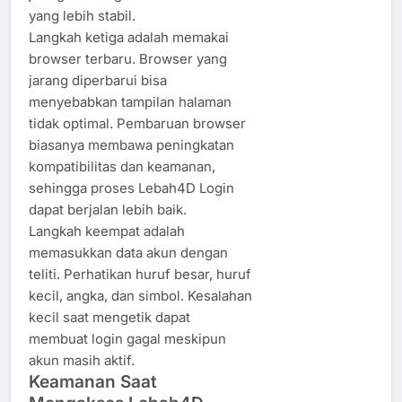
yang lebih stabil.
Langkah ketiga adalah memakai
browser terbaru. Browser yang
jarang diperbarui bisa
menyebabkan tampilan halaman
tidak optimal. Pembaruan browser
biasanya membawa peningkatan
kompatibilitas dan keamanan,
sehingga proses Lebah4D Login
dapat berjalan lebih baik.
Langkah keempat adalah
memasukkan data akun dengan
teliti. Perhatikan huruf besar, huruf
kecil, angka, dan simbol. Kesalahan
kecil saat mengetik dapat
membuat login gagal meskipun
akun masih aktif.
Keamanan Saat