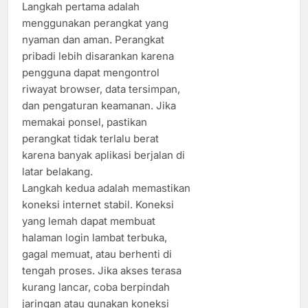
Langkah pertama adalah
menggunakan perangkat yang
nyaman dan aman. Perangkat
pribadi lebih disarankan karena
pengguna dapat mengontrol
riwayat browser, data tersimpan,
dan pengaturan keamanan. Jika
memakai ponsel, pastikan
perangkat tidak terlalu berat
karena banyak aplikasi berjalan di
latar belakang.
Langkah kedua adalah memastikan
koneksi internet stabil. Koneksi
yang lemah dapat membuat
halaman login lambat terbuka,
gagal memuat, atau berhenti di
tengah proses. Jika akses terasa
kurang lancar, coba berpindah
jaringan atau gunakan koneksi