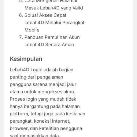
Cara Mengenali Halaman
Masuk Lebah4D yang Valid
Solusi Akses Cepat
Lebah4D Melalui Perangkat
Mobile
Panduan Pemulihan Akun
Lebah4D Secara Aman
Kesimpulan
Lebah4D Login adalah bagian
penting dari pengalaman
pengguna karena menjadi jalur
utama untuk mengakses akun.
Proses login yang mudah tidak
hanya bergantung pada halaman
platform, tetapi juga pada kesiapan
perangkat, koneksi internet,
browser, dan ketelitian pengguna
saat memasukkan data.