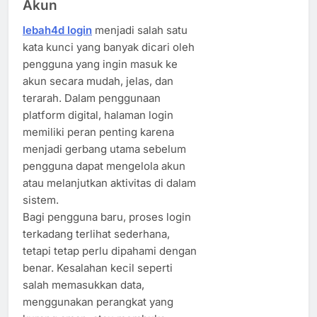
Akun
lebah4d login
menjadi salah satu
kata kunci yang banyak dicari oleh
pengguna yang ingin masuk ke
akun secara mudah, jelas, dan
terarah. Dalam penggunaan
platform digital, halaman login
memiliki peran penting karena
menjadi gerbang utama sebelum
pengguna dapat mengelola akun
atau melanjutkan aktivitas di dalam
sistem.
Bagi pengguna baru, proses login
terkadang terlihat sederhana,
tetapi tetap perlu dipahami dengan
benar. Kesalahan kecil seperti
salah memasukkan data,
menggunakan perangkat yang