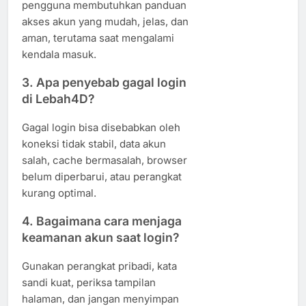
pengguna membutuhkan panduan
akses akun yang mudah, jelas, dan
aman, terutama saat mengalami
kendala masuk.
3. Apa penyebab gagal login
di Lebah4D?
Gagal login bisa disebabkan oleh
koneksi tidak stabil, data akun
salah, cache bermasalah, browser
belum diperbarui, atau perangkat
kurang optimal.
4. Bagaimana cara menjaga
keamanan akun saat login?
Gunakan perangkat pribadi, kata
sandi kuat, periksa tampilan
halaman, dan jangan menyimpan