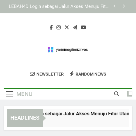
Skip
Login KAYA787 sebagai Jalur Akses Menuju Fitur
to
Utama
content
Cara Mengatasi Sesi Akun Kedaluwarsa saat
Menggunakan KAYA787 Login
EDWINSLOT Login sebagai Jalur Akses Menuju
Fitur Utama
LEBAH4D Login sebagai Jalur Akses Menuju Fitur
Utama
Login KAYA787 sebagai Jalur Akses Menuju Fitur
Utama
Yarin Inegitim
Dapatkan Pelatihan Profesional Dan
Cara Mengatasi Sesi Akun Kedaluwarsa saat
NEWSLETTER
RANDOM NEWS
Zirvesi
Menggunakan KAYA787 Login
Workshop Yang Mendukung Karier Anda Di
Yarini Negitim Izirvesi.
MENU
WINSLOT Login sebagai Jalur Akses Menuju Fitur Utama
HEADLINES
Weeks Ago