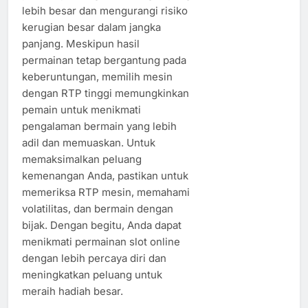
lebih besar dan mengurangi risiko
kerugian besar dalam jangka
panjang. Meskipun hasil
permainan tetap bergantung pada
keberuntungan, memilih mesin
dengan RTP tinggi memungkinkan
pemain untuk menikmati
pengalaman bermain yang lebih
adil dan memuaskan. Untuk
memaksimalkan peluang
kemenangan Anda, pastikan untuk
memeriksa RTP mesin, memahami
volatilitas, dan bermain dengan
bijak. Dengan begitu, Anda dapat
menikmati permainan slot online
dengan lebih percaya diri dan
meningkatkan peluang untuk
meraih hadiah besar.