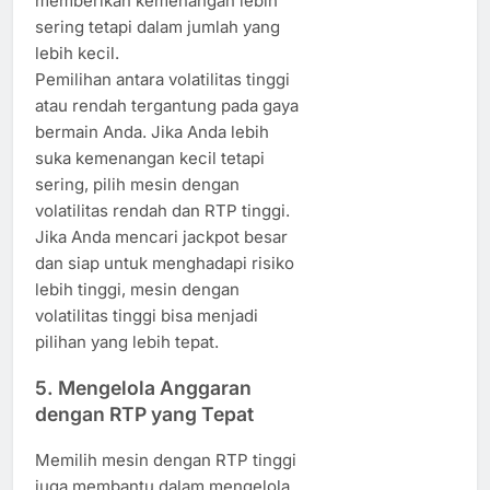
memberikan kemenangan lebih
sering tetapi dalam jumlah yang
lebih kecil.
Pemilihan antara volatilitas tinggi
atau rendah tergantung pada gaya
bermain Anda. Jika Anda lebih
suka kemenangan kecil tetapi
sering, pilih mesin dengan
volatilitas rendah dan RTP tinggi.
Jika Anda mencari jackpot besar
dan siap untuk menghadapi risiko
lebih tinggi, mesin dengan
volatilitas tinggi bisa menjadi
pilihan yang lebih tepat.
5.
Mengelola Anggaran
dengan RTP yang Tepat
Memilih mesin dengan RTP tinggi
juga membantu dalam mengelola