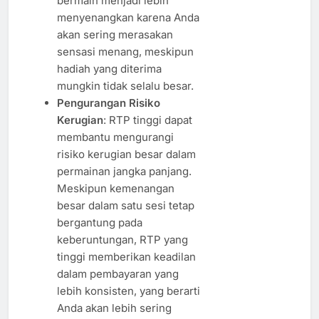
bermain menjadi lebih
menyenangkan karena Anda
akan sering merasakan
sensasi menang, meskipun
hadiah yang diterima
mungkin tidak selalu besar.
Pengurangan Risiko
Kerugian
: RTP tinggi dapat
membantu mengurangi
risiko kerugian besar dalam
permainan jangka panjang.
Meskipun kemenangan
besar dalam satu sesi tetap
bergantung pada
keberuntungan, RTP yang
tinggi memberikan keadilan
dalam pembayaran yang
lebih konsisten, yang berarti
Anda akan lebih sering