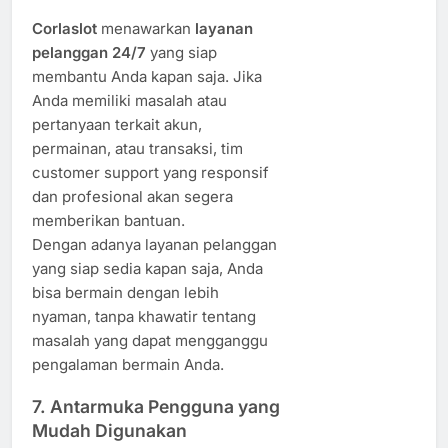
Corlaslot
menawarkan
layanan
pelanggan 24/7
yang siap
membantu Anda kapan saja. Jika
Anda memiliki masalah atau
pertanyaan terkait akun,
permainan, atau transaksi, tim
customer support yang responsif
dan profesional akan segera
memberikan bantuan.
Dengan adanya layanan pelanggan
yang siap sedia kapan saja, Anda
bisa bermain dengan lebih
nyaman, tanpa khawatir tentang
masalah yang dapat mengganggu
pengalaman bermain Anda.
7.
Antarmuka Pengguna yang
Mudah Digunakan