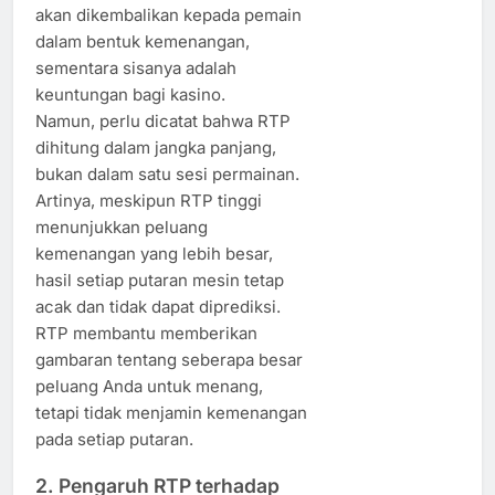
akan dikembalikan kepada pemain
dalam bentuk kemenangan,
sementara sisanya adalah
keuntungan bagi kasino.
Namun, perlu dicatat bahwa RTP
dihitung dalam jangka panjang,
bukan dalam satu sesi permainan.
Artinya, meskipun RTP tinggi
menunjukkan peluang
kemenangan yang lebih besar,
hasil setiap putaran mesin tetap
acak dan tidak dapat diprediksi.
RTP membantu memberikan
gambaran tentang seberapa besar
peluang Anda untuk menang,
tetapi tidak menjamin kemenangan
pada setiap putaran.
2.
Pengaruh RTP terhadap