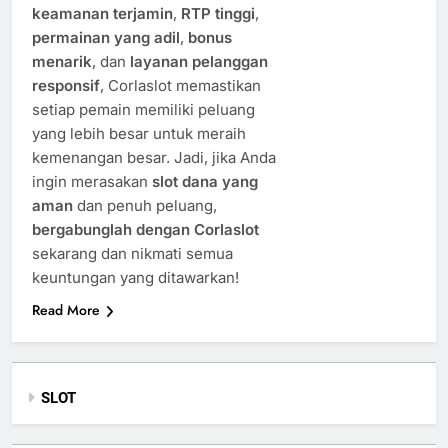
keamanan terjamin
,
RTP tinggi
,
permainan yang adil
,
bonus
menarik
, dan
layanan pelanggan
responsif
, Corlaslot memastikan
setiap pemain memiliki peluang
yang lebih besar untuk meraih
kemenangan besar. Jadi, jika Anda
ingin merasakan
slot dana yang
aman
dan penuh peluang,
bergabunglah dengan Corlaslot
sekarang dan nikmati semua
keuntungan yang ditawarkan!
Read More
SLOT