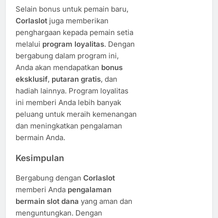
Selain bonus untuk pemain baru,
Corlaslot
juga memberikan
penghargaan kepada pemain setia
melalui
program loyalitas
. Dengan
bergabung dalam program ini,
Anda akan mendapatkan
bonus
eksklusif
,
putaran gratis
, dan
hadiah lainnya. Program loyalitas
ini memberi Anda lebih banyak
peluang untuk meraih kemenangan
dan meningkatkan pengalaman
bermain Anda.
Kesimpulan
Bergabung dengan
Corlaslot
memberi Anda
pengalaman
bermain slot dana
yang aman dan
menguntungkan. Dengan