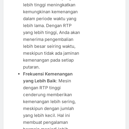
lebih tinggi meningkatkan
kemungkinan kemenangan
dalam periode waktu yang
lebih lama. Dengan RTP
yang lebih tinggi, Anda akan
menerima pengembalian
lebih besar seiring waktu,
meskipun tidak ada jaminan
kemenangan pada setiap
putaran.
Frekuensi Kemenangan
yang Lebih Baik
: Mesin
dengan RTP tinggi
cenderung memberikan
kemenangan lebih sering,
meskipun dengan jumlah
yang lebih kecil. Hal ini
membuat pengalaman