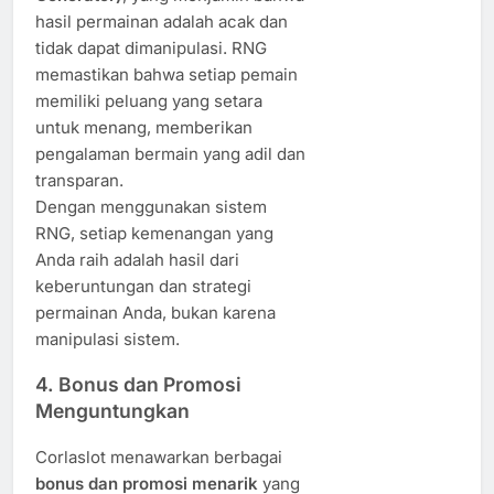
hasil permainan adalah acak dan
tidak dapat dimanipulasi. RNG
memastikan bahwa setiap pemain
memiliki peluang yang setara
untuk menang, memberikan
pengalaman bermain yang adil dan
transparan.
Dengan menggunakan sistem
RNG, setiap kemenangan yang
Anda raih adalah hasil dari
keberuntungan dan strategi
permainan Anda, bukan karena
manipulasi sistem.
4.
Bonus dan Promosi
Menguntungkan
Corlaslot menawarkan berbagai
bonus dan promosi menarik
yang