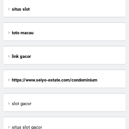
situs slot
toto macau
link gacor
https://www.seiyo-estate.com/condominium
slot gacor
situs slot gacor