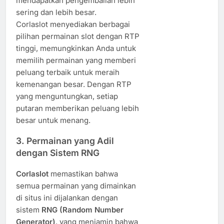
mendapatkan pengembalian lebih
sering dan lebih besar.
Corlaslot menyediakan berbagai
pilihan permainan slot dengan RTP
tinggi, memungkinkan Anda untuk
memilih permainan yang memberi
peluang terbaik untuk meraih
kemenangan besar. Dengan RTP
yang menguntungkan, setiap
putaran memberikan peluang lebih
besar untuk menang.
3.
Permainan yang Adil
dengan Sistem RNG
Corlaslot
memastikan bahwa
semua permainan yang dimainkan
di situs ini dijalankan dengan
sistem
RNG (Random Number
Generator)
, yang menjamin bahwa