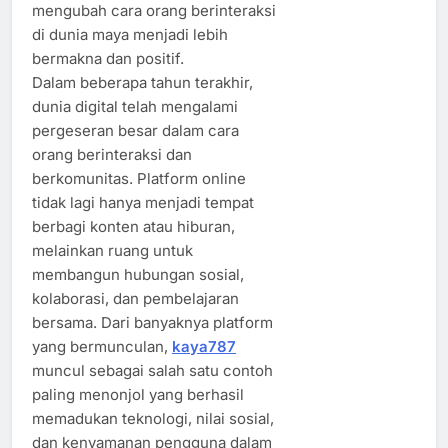
mengubah cara orang berinteraksi
di dunia maya menjadi lebih
bermakna dan positif.
Dalam beberapa tahun terakhir,
dunia digital telah mengalami
pergeseran besar dalam cara
orang berinteraksi dan
berkomunitas. Platform online
tidak lagi hanya menjadi tempat
berbagi konten atau hiburan,
melainkan ruang untuk
membangun hubungan sosial,
kolaborasi, dan pembelajaran
bersama. Dari banyaknya platform
yang bermunculan,
kaya787
muncul sebagai salah satu contoh
paling menonjol yang berhasil
memadukan teknologi, nilai sosial,
dan kenyamanan pengguna dalam