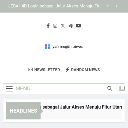
Skip
Login KAYA787 sebagai Jalur Akses Menuju Fitur
to
Utama
content
Cara Mengatasi Sesi Akun Kedaluwarsa saat
Menggunakan KAYA787 Login
EDWINSLOT Login sebagai Jalur Akses Menuju
Fitur Utama
LEBAH4D Login sebagai Jalur Akses Menuju Fitur
Utama
Login KAYA787 sebagai Jalur Akses Menuju Fitur
Utama
Yarin Inegitim
Dapatkan Pelatihan Profesional Dan
Cara Mengatasi Sesi Akun Kedaluwarsa saat
NEWSLETTER
RANDOM NEWS
Zirvesi
Menggunakan KAYA787 Login
Workshop Yang Mendukung Karier Anda Di
Yarini Negitim Izirvesi.
MENU
WINSLOT Login sebagai Jalur Akses Menuju Fitur Utama
HEADLINES
Weeks Ago