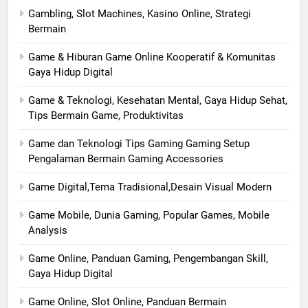
Gambling, Slot Machines, Kasino Online, Strategi
Bermain
Game & Hiburan Game Online Kooperatif & Komunitas
Gaya Hidup Digital
Game & Teknologi, Kesehatan Mental, Gaya Hidup Sehat,
Tips Bermain Game, Produktivitas
Game dan Teknologi Tips Gaming Gaming Setup
Pengalaman Bermain Gaming Accessories
Game Digital,Tema Tradisional,Desain Visual Modern
Game Mobile, Dunia Gaming, Popular Games, Mobile
Analysis
Game Online, Panduan Gaming, Pengembangan Skill,
Gaya Hidup Digital
Game Online, Slot Online, Panduan Bermain