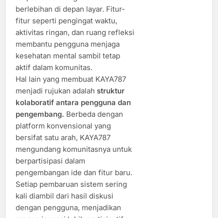
berlebihan di depan layar. Fitur-
fitur seperti pengingat waktu,
aktivitas ringan, dan ruang refleksi
membantu pengguna menjaga
kesehatan mental sambil tetap
aktif dalam komunitas.
Hal lain yang membuat KAYA787
menjadi rujukan adalah
struktur
kolaboratif antara pengguna dan
pengembang.
Berbeda dengan
platform konvensional yang
bersifat satu arah, KAYA787
mengundang komunitasnya untuk
berpartisipasi dalam
pengembangan ide dan fitur baru.
Setiap pembaruan sistem sering
kali diambil dari hasil diskusi
dengan pengguna, menjadikan