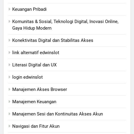
Keuangan Pribadi
Komunitas & Sosial, Teknologi Digital, Inovasi Online,
Gaya Hidup Modern
Konektivitas Digital dan Stabilitas Akses
link alternatif edwinslot
Literasi Digital dan UX
login edwinslot
Manajemen Akses Browser
Manajemen Keuangan
Manajemen Sesi dan Kontinuitas Akses Akun
Navigasi dan Fitur Akun