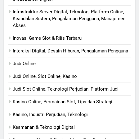
Infrastruktur Server Digital, Teknologi Platform Online,
Keandalan Sistem, Pengalaman Pengguna, Manajemen
Akses
Inovasi Game Slot & Rilis Terbaru
Interaksi Digital, Desain Hiburan, Pengalaman Pengguna
Judi Online
Judi Online, Slot Online, Kasino
Judi Slot Online, Teknologi Perjudian, Platform Judi
Kasino Online, Permainan Slot, Tips dan Strategi
Kasino, Industri Perjudian, Teknologi
Keamanan & Teknologi Digital