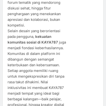
forum tematik yang mendorong
diskusi sehat, hingga fitur
penghargaan yang menekankan
apresiasi dan kolaborasi, bukan
kompetisi.
Selain desain yang berorientasi
pada pengguna,
kekuatan
komunitas sosial di KAYA787
juga
menjadi fondasi keberhasilannya.
Komunitas di dalam platform ini
dibangun dengan semangat
keterbukaan dan kebersamaan.
Setiap anggota memiliki ruang
untuk mengekspresikan diri tanpa
rasa takut dihakimi. Nilai
inklusivitas ini membuat KAYA787
menjadi tempat yang ideal bagi
berbagai kalangan—baik pelajar,
profesional, hingga kreator digital